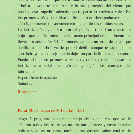
árbol a un soporte bien firme y lo más protegido del viento que
puedas, eso impedirá además que tu perra lo vuelva a volcar.En
los primeros años de cultivo un limonero no debe podarse mucho,
sólo ligeramente, mayormente cortando sólo las ramitas secas.
La fertilización ayudará a tu árbol y más si tiene frutos pero sin
hojas, que con las raíces son la fuente principal de su alimento, el
llevar a maduración 6 0 7 limones, supone un gran desgaste que
debilita a un árbol ya de por si débil, aunque te suponga un
sacrificio yo te aconsejo que le dejes un par de limones a lo sumo.
Puedes abonar en primavera, verano y otoño y mejor si usas un
fertilizante especial para cítricos y según los consejos del
fabricante.
Espero haberte ayudado.
Saludos.
Responder
Patxi
20 de marzo de 2012 a las 13:51
tengo 3 preguntas.eque mi naranjo chino una vez que se le
calleron todos los frutos ya no dio mas, florece y yasta le salen
bolitas y de ay no pasa, tambien me gustaria saber cual es la