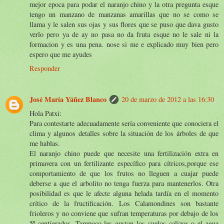
mejor epoca para podar el naranjo chino y la otra pregunta esque
tengo un manzano de manzanas amarillas que no se como se
llama y le salen sus ojas y sus flores que se puso que dava gusto
verlo pero ya de ay no pasa no da fruta esque no le sale ni la
formacion y es una pena. nose si me e explicado muy bien pero
espero que me ayudes
Responder
José María Yáñez Blanco
20 de marzo de 2012 a las 16:30
Hola Patxi:
Para contestarte adecuadamente sería conveniente que conociera el
clima y algunos detalles sobre la situación de los árboles de que
me hablas.
El naranjo chino puede que necesite una fertilización extra en
primavera con un fertilizante específico para cítricos,porque ese
comportamiento de que los frutos no lleguen a cuajar puede
deberse a que el arbolito no tenga fuerza para mantenerlos. Otra
posibilidad es que le afecte alguna helada tardía en el momento
crítico de la fructificación. Los Calamondines son bastante
frioleros y no conviene que sufran temperaturas por debajo de los
5º centígrados. Tampoco les gustan los suelos calizos o el agua