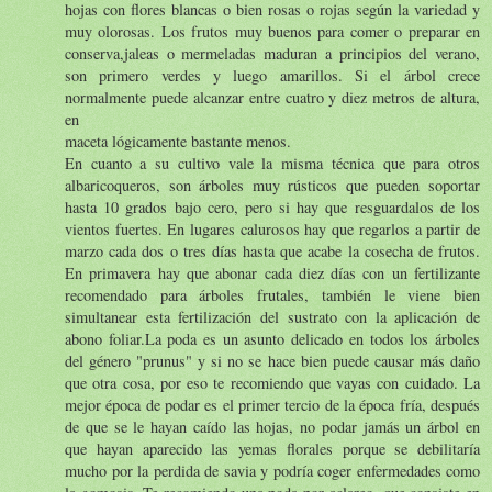
hojas con flores blancas o bien rosas o rojas según la variedad y
muy olorosas. Los frutos muy buenos para comer o preparar en
conserva,jaleas o mermeladas maduran a principios del verano,
son primero verdes y luego amarillos. Si el árbol crece
normalmente puede alcanzar entre cuatro y diez metros de altura,
en
maceta lógicamente bastante menos.
En cuanto a su cultivo vale la misma técnica que para otros
albaricoqueros, son árboles muy rústicos que pueden soportar
hasta 10 grados bajo cero, pero si hay que resguardalos de los
vientos fuertes. En lugares calurosos hay que regarlos a partir de
marzo cada dos o tres días hasta que acabe la cosecha de frutos.
En primavera hay que abonar cada diez días con un fertilizante
recomendado para árboles frutales, también le viene bien
simultanear esta fertilización del sustrato con la aplicación de
abono foliar.La poda es un asunto delicado en todos los árboles
del género "prunus" y si no se hace bien puede causar más daño
que otra cosa, por eso te recomiendo que vayas con cuidado. La
mejor época de podar es el primer tercio de la época fría, después
de que se le hayan caído las hojas, no podar jamás un árbol en
que hayan aparecido las yemas florales porque se debilitaría
mucho por la perdida de savia y podría coger enfermedades como