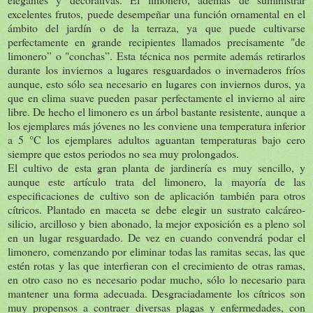
excelentes frutos, puede desempeñar una función ornamental en el
ámbito del jardín o de la terraza, ya que puede cultivarse
perfectamente en grande recipientes llamados precisamente "de
limonero” o "conchas”. Esta técnica nos permite además retirarlos
durante los inviernos a lugares resguardados o invernaderos fríos
aunque, esto sólo sea necesario en lugares con inviernos duros, ya
que en clima suave pueden pasar perfectamente el invierno al aire
libre. De hecho el limonero es un árbol bastante resistente, aunque a
los ejemplares más jóvenes no les conviene una temperatura inferior
a 5 °C los ejemplares adultos aguantan temperaturas bajo cero
siempre que estos periodos no sea muy prolongados.
El cultivo de esta gran planta de jardinería es muy sencillo, y
aunque este artículo trata del limonero, la mayoría de las
especificaciones de cultivo son de aplicación también para otros
cítricos. Plantado en maceta se debe elegir un sustrato calcáreo-
silicio, arcilloso y bien abonado, la mejor exposición es a pleno sol
en un lugar resguardado. De vez en cuando convendrá podar el
limonero, comenzando por eliminar todas las ramitas secas, las que
estén rotas y las que interfieran con el crecimiento de otras ramas,
en otro caso no es necesario podar mucho, sólo lo necesario para
mantener una forma adecuada. Desgraciadamente los cítricos son
muy propensos a contraer diversas plagas y enfermedades, con