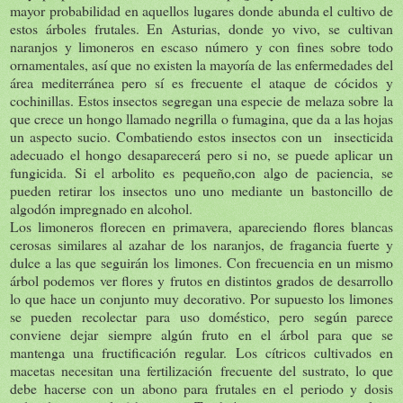
mayor probabilidad en aquellos lugares donde abunda el cultivo de
estos árboles frutales. En Asturias, donde yo vivo, se cultivan
naranjos y limoneros en escaso número y con fines sobre todo
ornamentales, así que no existen la mayoría de las enfermedades del
área mediterránea pero sí es frecuente el ataque de cócidos y
cochinillas. Estos insectos segregan una especie de melaza sobre la
que crece un hongo llamado negrilla o fumagina, que da a las hojas
un aspecto sucio. Combatiendo estos insectos con un insecticida
adecuado el hongo desaparecerá pero si no, se puede aplicar un
fungicida. Si el arbolito es pequeño,con algo de paciencia, se
pueden retirar los insectos uno uno mediante un bastoncillo de
algodón impregnado en alcohol.
Los limoneros florecen en primavera, apareciendo flores blancas
cerosas similares al azahar de los naranjos, de fragancia fuerte y
dulce a las que seguirán los limones. Con frecuencia en un mismo
árbol podemos ver flores y frutos en distintos grados de desarrollo
lo que hace un conjunto muy decorativo. Por supuesto los limones
se pueden recolectar para uso doméstico, pero según parece
conviene dejar siempre algún fruto en el árbol para que se
mantenga una fructificación regular. Los cítricos cultivados en
macetas necesitan una fertilización frecuente del sustrato, lo que
debe hacerse con un abono para frutales en el periodo y dosis