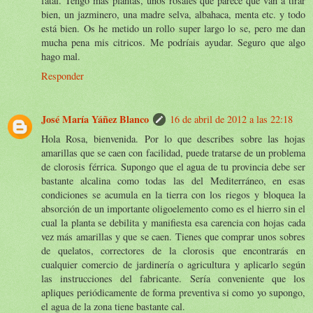
fatal. Tengo más plantas, unos rosales que parece que van a tirar
bien, un jazminero, una madre selva, albahaca, menta etc. y todo
está bien. Os he metido un rollo super largo lo se, pero me dan
mucha pena mis citricos. Me podríais ayudar. Seguro que algo
hago mal.
Responder
José María Yáñez Blanco
16 de abril de 2012 a las 22:18
Hola Rosa, bienvenida. Por lo que describes sobre las hojas
amarillas que se caen con facilidad, puede tratarse de un problema
de clorosis férrica. Supongo que el agua de tu provincia debe ser
bastante alcalina como todas las del Mediterráneo, en esas
condiciones se acumula en la tierra con los riegos y bloquea la
absorción de un importante oligoelemento como es el hierro sin el
cual la planta se debilita y manifiesta esa carencia con hojas cada
vez más amarillas y que se caen. Tienes que comprar unos sobres
de quelatos, correctores de la clorosis que encontrarás en
cualquier comercio de jardinería o agricultura y aplicarlo según
las instrucciones del fabricante. Sería conveniente que los
apliques periódicamente de forma preventiva si como yo supongo,
el agua de la zona tiene bastante cal.