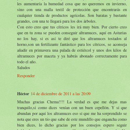
les aumentaría la humedad cosa que no queremos en invierno,
sino con una malla textil de protección que encontrarás en
cualquier tienda de productos agrícolas. Son baratas y bastante
grandes, con una te llegará para los dos árboles.
Con esto creo que tus cítricos les irá muy bien. Por cierto creo
que en tu zona se pueden conseguir altramuces, aquí en Asturias
no los hay, si es así te diré que los altramuces tostados al
horno,son un fertilizante fantástico para los cítricos, se aconseja
añadir en primavera una palada de estiércol y unos dos kilos de
altramuces por maceta y ya habrás abonado correctamente para
todo el año.
Saludos
Responder
Héctor
14 de diciembre de 2011 a las 20:09
Muchas gracias Chema!!!! La verdad es que me dejas mas
tranquilo,si como dices venían con un buen cepellón. Y si que
abundan por aquí los altramuces eso si que me ha sorprendido se
nota que eres un tío que sabe de este mundillo que engancha como
bien dices, lo dicho gracias por los consejos espero seguir