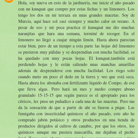
Hola, soy nueva en esto de la jardinería, me inicie el año pasado
con un kunquat que compre por estas fechas y un limonero. Los
tengo los dos en mi terraza en unas grandes macetas. Soy de
Murcia, aquí hace sol casi siempre y mucho calor en verano. A
pesar de eso y mi poca practica el kumquat me dio muchas
naranjitas que hara una semana, terminé de recoger. En el
limonero no llegó a cuajar ningún limón. Hasta ahora parecian
estar bien, pero de un tiempo a esta parte las hojas del limonero
se pusieron muy pálidas y se desprendían con mucha facilidad, se
ha quedado con muy pocas hojas. El kunquat,también está
perdiendo hojas y le están saliendo unas manchas amarillas
además de desprenderse con mucha facilidad. Los riego solo
cuando meto un poco el dedo en la tierra y veo que está seca.
Hasta ahora los abonaba con fertilizante líquido de Compo, de ese
que lleva algas. Pero hará un mes y medio compre abono
granulado 15-15-15 que según parece es el apropiado para los
cítricos, les puse un puñadico a cada una de las macetas. Pero me
da la sensación de que a partir de ahí se fueron a pique. Las
fumigaba con insecticidad químicos el año pasado, este año he
comprado jabón potásico y otros productos en una tienda de
productos dirigidos al cultivo de canabis, por que los otros, los
químicos aunque me pusiera mascarilla, me dejaban el pecho