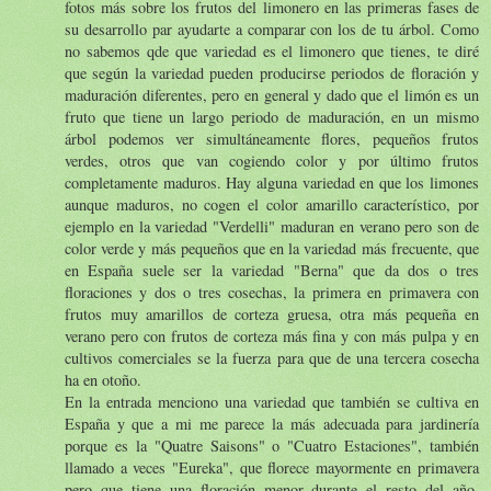
fotos más sobre los frutos del limonero en las primeras fases de
su desarrollo par ayudarte a comparar con los de tu árbol. Como
no sabemos qde que variedad es el limonero que tienes, te diré
que según la variedad pueden producirse periodos de floración y
maduración diferentes, pero en general y dado que el limón es un
fruto que tiene un largo periodo de maduración, en un mismo
árbol podemos ver simultáneamente flores, pequeños frutos
verdes, otros que van cogiendo color y por último frutos
completamente maduros. Hay alguna variedad en que los limones
aunque maduros, no cogen el color amarillo característico, por
ejemplo en la variedad "Verdelli" maduran en verano pero son de
color verde y más pequeños que en la variedad más frecuente, que
en España suele ser la variedad "Berna" que da dos o tres
floraciones y dos o tres cosechas, la primera en primavera con
frutos muy amarillos de corteza gruesa, otra más pequeña en
verano pero con frutos de corteza más fina y con más pulpa y en
cultivos comerciales se la fuerza para que de una tercera cosecha
ha en otoño.
En la entrada menciono una variedad que también se cultiva en
España y que a mi me parece la más adecuada para jardinería
porque es la "Quatre Saisons" o "Cuatro Estaciones", también
llamado a veces "Eureka", que florece mayormente en primavera
pero que tiene una floración menor durante el resto del año.