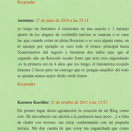
Responder
Anónimo
27 de junio de 2010 a las 22:14
yo tengo un limonero 4 estaciones en una maceta y 1 naranjo
aporte de los ataques de cochinilla tanvien se mancan o se caen
las ajas cuando estan en plena floracian o se seca alguna rama, en
el naranjo por ejemplo se seco todo el tronco principal hasta
5centrimetros del ingerto y brotaron dos tallos mas que al
segundo año an florecido iecado fruto que aora esta engordando
,es la primera vez en 4 años que los tengo, el limoneroya ecojido
limones 2 beces pero no consigo que se pongan amaillos del todo
se quedan nunca mejor dicho verde limon
Responder
Karmen Kastilier
21 de octubre de 2011 a las 13:52
En primer lugar deseo agradecerte la creación de un Blog como
éste. He descubierto mi afición a la jardinería hace poco , y a falta
de chalet con terreno, me estoy conformando con mi pequeña
terraza. Me doy cuenta de que estoy tan enganchada que como