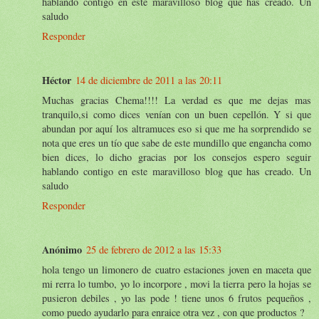
hablando contigo en este maravilloso blog que has creado. Un
saludo
Responder
Héctor
14 de diciembre de 2011 a las 20:11
Muchas gracias Chema!!!! La verdad es que me dejas mas
tranquilo,si como dices venían con un buen cepellón. Y si que
abundan por aquí los altramuces eso si que me ha sorprendido se
nota que eres un tío que sabe de este mundillo que engancha como
bien dices, lo dicho gracias por los consejos espero seguir
hablando contigo en este maravilloso blog que has creado. Un
saludo
Responder
Anónimo
25 de febrero de 2012 a las 15:33
hola tengo un limonero de cuatro estaciones joven en maceta que
mi rerra lo tumbo, yo lo incorpore , movi la tierra pero la hojas se
pusieron debiles , yo las pode ! tiene unos 6 frutos pequeños ,
como puedo ayudarlo para enraice otra vez , con que productos ?