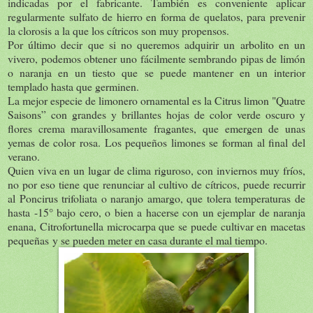
indicadas por el fabricante. También es conveniente aplicar
regularmente sulfato de hierro en forma de quelatos, para prevenir
la clorosis a la que los cítricos son muy propensos.
Por último decir que si no queremos adquirir un arbolito en un
vivero, podemos obtener uno fácilmente sembrando pipas de limón
o naranja en un tiesto que se puede mantener en un interior
templado hasta que germinen.
La mejor especie de limonero ornamental es la Citrus limon "Quatre
Saisons” con grandes y brillantes hojas de color verde oscuro y
flores crema maravillosamente fragantes, que emergen de unas
yemas de color rosa. Los pequeños limones se forman al final del
verano.
Quien viva en un lugar de clima riguroso, con inviernos muy fríos,
no por eso tiene que renunciar al cultivo de cítricos, puede recurrir
al Poncirus trifoliata o naranjo amargo, que tolera temperaturas de
hasta -15° bajo cero, o bien a hacerse con un ejemplar de naranja
enana, Citrofortunella microcarpa que se puede cultivar en macetas
pequeñas y se pueden meter en casa durante el mal tiempo.