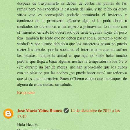
después de trasplantarlo se deben de cortar las puntas de las
ramas pero no especifica la estación del año, y he leído en otros
sitios que es aconsejable podarlo terminado el invierno y
comienzo de la primavera. ¿Ocurre algo si lo podo ahora a
mediados de diciembre, o me espero a primavera?, lo mismo con
el limonero en este he observado que tiene algunas hojas un poco
feas, también he leído que no deben pasar sed al principio ¿esto es
verdad? y por ultimo debido a que los maceteros pesan no puedo
meter los arboles por la noche en el interior para que no sufran
las heladas, aunque la verdad es que aquí no suele helar mucho
pero si que llega a bajar algunas noches la temperatura a los 5ºc o
-2ºc durante un par de meses, me han aconsejado que los cubra
con un plástico por las noches ¿se puede hacer esto? me refiero a
que si es una alternativa. Bueno Chema espero que me saques de
alguna de estas dudas, un saludo.
Responder
José María Yáñez Blanco
14 de diciembre de 2011 a las
17:15
Hola Hector: