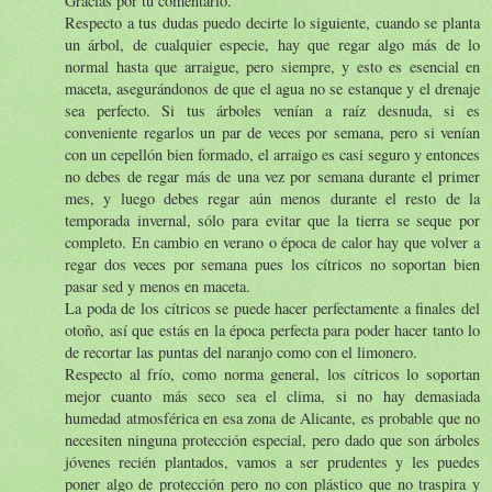
Gracias por tu comentario.
Respecto a tus dudas puedo decirte lo siguiente, cuando se planta
un árbol, de cualquier especie, hay que regar algo más de lo
normal hasta que arraigue, pero siempre, y esto es esencial en
maceta, asegurándonos de que el agua no se estanque y el drenaje
sea perfecto. Si tus árboles venían a raíz desnuda, si es
conveniente regarlos un par de veces por semana, pero si venían
con un cepellón bien formado, el arraigo es casi seguro y entonces
no debes de regar más de una vez por semana durante el primer
mes, y luego debes regar aún menos durante el resto de la
temporada invernal, sólo para evitar que la tierra se seque por
completo. En cambio en verano o época de calor hay que volver a
regar dos veces por semana pues los cítricos no soportan bien
pasar sed y menos en maceta.
La poda de los cítricos se puede hacer perfectamente a finales del
otoño, así que estás en la época perfecta para poder hacer tanto lo
de recortar las puntas del naranjo como con el limonero.
Respecto al frío, como norma general, los cítricos lo soportan
mejor cuanto más seco sea el clima, si no hay demasiada
humedad atmosférica en esa zona de Alicante, es probable que no
necesiten ninguna protección especial, pero dado que son árboles
jóvenes recién plantados, vamos a ser prudentes y les puedes
poner algo de protección pero no con plástico que no traspira y