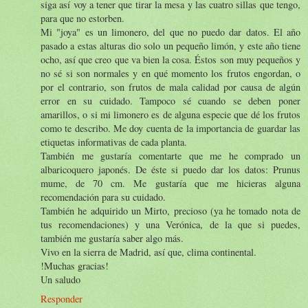
siga así voy a tener que tirar la mesa y las cuatro sillas que tengo,
para que no estorben.
Mi "joya" es un limonero, del que no puedo dar datos. El año
pasado a estas alturas dio solo un pequeño limón, y este año tiene
ocho, así que creo que va bien la cosa. Éstos son muy pequeños y
no sé si son normales y en qué momento los frutos engordan, o
por el contrario, son frutos de mala calidad por causa de algún
error en su cuidado. Tampoco sé cuando se deben poner
amarillos, o si mi limonero es de alguna especie que dé los frutos
como te describo. Me doy cuenta de la importancia de guardar las
etiquetas informativas de cada planta.
También me gustaría comentarte que me he comprado un
albaricoquero japonés. De éste si puedo dar los datos: Prunus
mume, de 70 cm. Me gustaría que me hicieras alguna
recomendación para su cuidado.
También he adquirido un Mirto, precioso (ya he tomado nota de
tus recomendaciones) y una Verónica, de la que si puedes,
también me gustaría saber algo más.
Vivo en la sierra de Madrid, así que, clima continental.
!Muchas gracias!
Un saludo
Responder