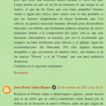
Luego podría ser que en vez de un limonero lo que tengas es un
limero, el que da las limas que son como pequeños limones
verdes o algún otro cítrico, pero vamos creo lo más probable es
que tus limones simplemente no hayan madurado aún. Los
cítricos en general necesitan bastante abonado para desarrollarse
bien pues son árboles que fácilmente padecen carencias de ciertos
minerales debido a la composición del suelo. esto es aún más
frecuente cultivándolos en macetas, por eso te recomiendo que
compres un buen fertilizante para cítricos y lo aplique según las
recomendaciones del fabricante. Por citar algunos bastante
asequibles y que encontrarás en muchos sitios, son buenos el de
las marcas "Flower" y el de "Compo" que son para jardinería
doméstica.
Continua en el siguiente comentario.
Responder
José María Yáñez Blanco
23 de octubre de 2011 a las 18:14
Respecto al Prunus nume o albaricoquero japones, puedo decirte
que es un árbol que se cultiva muchísimo como bonsai por la
belleza de su floración en enero o febrero, antes de que salgan las