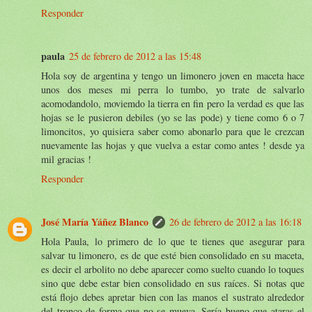
Responder
paula
25 de febrero de 2012 a las 15:48
Hola soy de argentina y tengo un limonero joven en maceta hace
unos dos meses mi perra lo tumbo, yo trate de salvarlo
acomodandolo, moviemdo la tierra en fin pero la verdad es que las
hojas se le pusieron debiles (yo se las pode) y tiene como 6 o 7
limoncitos, yo quisiera saber como abonarlo para que le crezcan
nuevamente las hojas y que vuelva a estar como antes ! desde ya
mil gracias !
Responder
José María Yáñez Blanco
26 de febrero de 2012 a las 16:18
Hola Paula, lo primero de lo que te tienes que asegurar para
salvar tu limonero, es de que esté bien consolidado en su maceta,
es decir el arbolito no debe aparecer como suelto cuando lo toques
sino que debe estar bien consolidado en sus raíces. Si notas que
está flojo debes apretar bien con las manos el sustrato alrededor
del tronco de forma que no se mueva. Sería bueno que ataras el