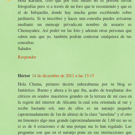
Hola Karmen, creo que por este medio no es posible enviar
fotografías pero si a través de un foro que te recomiendo y que es
el de Infojardín, donde hay mucha gente escribiendo sobre
jardinería. Si te inscribes y haces una consulta puedes avisarme
mediante un mensaje privado,mi nombre de usuario es
Chemayañez. Así podré ver las foto y además otras personas que
saben más que yo, también podrán contestar cualquiera de tus
consultas.
Saludos
Responder
Héctor
14 de diciembre de 2011 a las 13:13
Hola Chema, primero decirte enhorabuena por tu blog es
fantástico. Bueno y ahora a lo que iba, acabo de trasplantar dos
cítricos en sendos maceteros grandes en la terraza de mi casa en
la región del interior de Alicante la cual esta orientada al sur y
recibe bastante sol, uno de ellos es un naranjo pequeño
(aproximadamente de 1m de altura) de la clase "navelina" y el otro
un limonero algo mas grande (aproximadamente de 1,60 m) no se
si es de 4 estaciones o de una porque me lo han regalado. Las
preguntas son que en el naranjo pone en sus instrucciones que