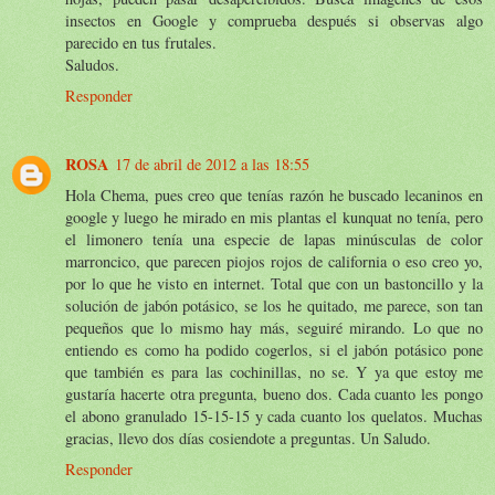
insectos en Google y comprueba después si observas algo
parecido en tus frutales.
Saludos.
Responder
ROSA
17 de abril de 2012 a las 18:55
Hola Chema, pues creo que tenías razón he buscado lecaninos en
google y luego he mirado en mis plantas el kunquat no tenía, pero
el limonero tenía una especie de lapas minúsculas de color
marroncico, que parecen piojos rojos de california o eso creo yo,
por lo que he visto en internet. Total que con un bastoncillo y la
solución de jabón potásico, se los he quitado, me parece, son tan
pequeños que lo mismo hay más, seguiré mirando. Lo que no
entiendo es como ha podido cogerlos, si el jabón potásico pone
que también es para las cochinillas, no se. Y ya que estoy me
gustaría hacerte otra pregunta, bueno dos. Cada cuanto les pongo
el abono granulado 15-15-15 y cada cuanto los quelatos. Muchas
gracias, llevo dos días cosiendote a preguntas. Un Saludo.
Responder