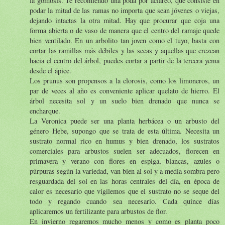
la gomosis. Te recomiendo una poda por aclareo, que consiste en
podar la mitad de las ramas no importa que sean jóvenes o viejas,
dejando intactas la otra mitad. Hay que procurar que coja una
forma abierta o de vaso de manera que el centro del ramaje quede
bien ventilado. En un arbolito tan joven como el tuyo, basta con
cortar las ramillas más débiles y las secas y aquellas que crezcan
hacia el centro del árbol, puedes cortar a partir de la tercera yema
desde el ápice.
Los prunus son propensos a la clorosis, como los limoneros, un
par de veces al año es conveniente aplicar quelato de hierro. El
árbol necesita sol y un suelo bien drenado que nunca se
encharque.
La Veronica puede ser una planta herbácea o un arbusto del
género Hebe, supongo que se trata de esta última. Necesita un
sustrato normal rico en humus y bien drenado, los sustratos
comerciales para arbustos suelen ser adecuados, florecen en
primavera y verano con flores en espiga, blancas, azules o
púrpuras según la variedad, van bien al sol y a media sombra pero
resguardada del sol en las horas centrales del día, en época de
calor es necesario que vigilemos que el sustrato no se seque del
todo y regando cuando sea necesario. Cada quince días
aplicaremos un fertilizante para arbustos de flor.
En invierno regaremos mucho menos y como es planta poco