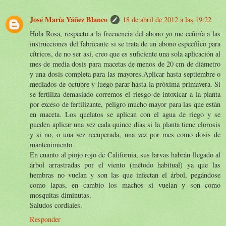
José María Yáñez Blanco
18 de abril de 2012 a las 19:22
Hola Rosa, respecto a la frecuencia del abono yo me ceñiría a las
instrucciones del fabricante si se trata de un abono específico para
cítricos, de no ser así, creo que es suficiente una sola aplicación al
mes de media dosis para macetas de menos de 20 cm de diámetro
y una dosis completa para las mayores.Aplicar hasta septiembre o
mediados de octubre y luego parar hasta la próxima primavera. Si
se fertiliza demasiado corremos el riesgo de intoxicar a la planta
por exceso de fertilizante, peligro mucho mayor para las que están
en maceta. Los quelatos se aplican con el agua de riego y se
pueden aplicar una vez cada quince días si la planta tiene clorosis
y si no, o una vez recuperada, una vez por mes como dosis de
mantenimiento.
En cuanto al piojo rojo de California, sus larvas habrán llegado al
árbol arrastradas por el viento (método habitual) ya que las
hembras no vuelan y son las que infectan el árbol, pegándose
como lapas, en cambio los machos si vuelan y son como
mosquitas diminutas.
Saludos cordiales.
Responder