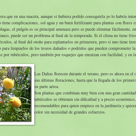
ierra que en una maceta, aunque si hubiera podido conseguirla yo lo habría inte
o tiene complicaciones, sol agua y un buen fertilizante para plantas con flores 
lagas, el pulgón es su principal amenaza pero se puede eliminar fácilmente, en
anco, puede ser un problema al final de la temporada. Si el clima no tiene frío
érculos, al final del otoño para replantarlos en primavera, pero si uno tiene ti
o para limpiarlos de los trozos dañados o podridos que pueden comprometer la 
e por tubérculos, pero también por esquejes que enraízan con facilidad, y en la
Las Dalias florecen durante el verano, pero es ahora en el
sus últimas floraciones, hasta que la llegada de los primer
su parte aérea.
Son plantas que combinan muy bien con una gran cantidad 
tubérculos se obtienen sin dificultad y a precio económico
recomendables para quien empiece en la jardinería y quier
color sin necesidad de grandes esfuerzos.