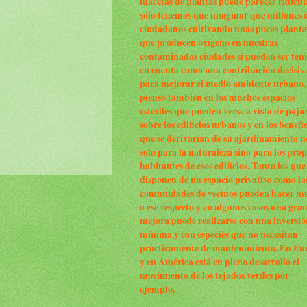
macetas de plantas puede parecer ridícul
sólo tenemos que imaginar que millones 
ciudadanos cultivando unas pocas planta
que producen oxígeno en nuestras
contaminadas ciudades sí pueden ser ten
en cuenta como una contribución decisiv
para mejorar el medio ambiente urbano,
pienso también en los muchos espacios
estériles que pueden verse a vista de pája
sobre los edificios urbanos y en los benefi
que se derivarían de su ajardinamiento n
solo para la naturaleza sino para los prop
habitantes de esos edificios. Tanto los que
disponen de un espacio privativo como la
comunidades de vecinos pueden hacer m
a ese respecto y en algunos casos una gra
mejora puede realizarse con una inversió
mínima y con especies que no necesitan
prácticamente de mantenimiento. En Eu
y en América está en pleno desarrollo el
movimiento de los tejados verdes por
ejemplo.