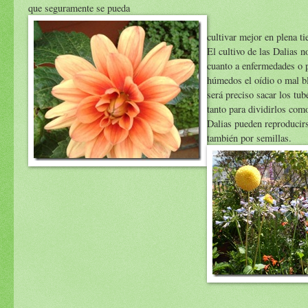
que seguramente se pueda
cultivar mejor en plena t
El cultivo de las Dalias n
cuanto a enfermedades o p
húmedos el oídio o mal bl
será preciso sacar los tub
tanto para dividirlos com
Dalias pueden reproducirs
también por semillas.