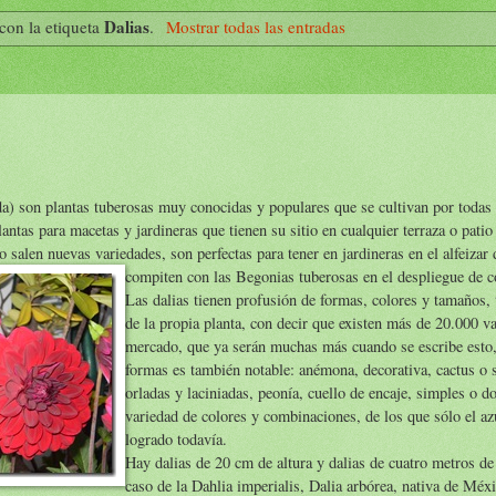
Dalias
con la etiqueta
.
Mostrar todas las entradas
da) son plantas tuberosas muy conocidas y populares que se cultivan por todas 
antas para macetas y jardineras que tienen su sitio en cualquier terraza o pati
 salen nuevas variedades, son perfectas para tener en jardineras en el alfeizar
compiten con las Begonias tu
berosas en el despliegue de c
Las dalias tienen profusión de formas, colores y tamaños, 
de la propia planta, con decir que existen más de 20.000 va
mercado, que ya serán muchas más cuando se escribe esto,
formas es también notable: anémona, decorativa, cactus o
orladas y laciniadas, peonía, cuello de encaje, simples o d
variedad de colores y combinaciones, de los que sólo el az
logrado todavía.
Hay dalias de 20 cm de altura y dalias de cuatro metros de
caso de la Dahlia imperialis, Dalia arbórea, nativa de Méx