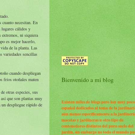
ntado.
es cuanto necesitan. En
 lugares cálidos y
s extremos, ni siquiera
empo es mejor hacerlo,
vida de la planta. Las
s variedades sencillas
 otoño cuando despliegan
Bienvenido a mi blog
os fríos otoñales maten
de otras especies, sus
, así que son plantas muy
Existen miles de blogs pero hay muy poco
a un despliegue rápido de
español dedicados al tema de la jardinerí
aún menos específicamente a la jardinerí
macetas y jardineras u otro tipo de
contenedores distintos del puro suelo del
jardín, sin embargo no todo el mundo p