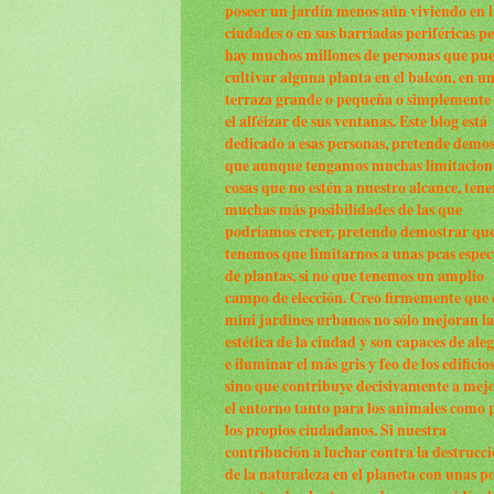
poseer un jardín menos aún viviendo en l
ciudades o en sus barriadas periféricas p
hay muchos millones de personas que pu
cultivar alguna planta en el balcón, en u
terraza grande o pequeña o simplemente
el alféizar de sus ventanas. Este blog está
dedicado a esas personas, pretende demo
que aunque tengamos muchas limitacion
cosas que no estén a nuestro alcance, ten
muchas más posibilidades de las que
podríamos creer, pretendo demostrar qu
tenemos que limitarnos a unas pcas espec
de plantas, si no que tenemos un amplio
campo de elección. Creo firmemente que 
mini jardines urbanos no sólo mejoran la
estética de la ciudad y son capaces de ale
e iluminar el más gris y feo de los edificio
sino que contribuye decisivamente a mej
el entorno tanto para los animales como 
los propios ciudadanos. Si nuestra
contribución a luchar contra la destrucc
de la naturaleza en el planeta con unas p