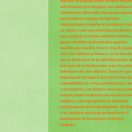
macetas de plantas puede parecer ridícul
sólo tenemos que imaginar que millones 
ciudadanos cultivando unas pocas planta
que producen oxígeno en nuestras
contaminadas ciudades sí pueden ser ten
en cuenta como una contribución decisiv
para mejorar el medio ambiente urbano,
pienso también en los muchos espacios
estériles que pueden verse a vista de pája
sobre los edificios urbanos y en los benefi
que se derivarían de su ajardinamiento n
solo para la naturaleza sino para los prop
habitantes de esos edificios. Tanto los que
disponen de un espacio privativo como la
comunidades de vecinos pueden hacer m
a ese respecto y en algunos casos una gra
mejora puede realizarse con una inversió
mínima y con especies que no necesitan
prácticamente de mantenimiento. En Eu
y en América está en pleno desarrollo el
movimiento de los tejados verdes por
ejemplo.