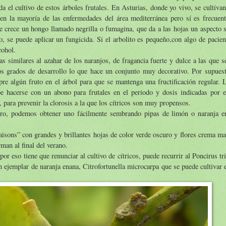
 el cultivo de estos árboles frutales. En Asturias, donde yo vivo, se cultiva
en la mayoría de las enfermedades del área mediterránea pero sí es frecuent
ue crece un hongo llamado negrilla o fumagina, que da a las hojas un aspecto
 se puede aplicar un fungicida. Si el arbolito es pequeño,con algo de pacienc
cohol.
s similares al azahar de los naranjos, de fragancia fuerte y dulce a las que 
os grados de desarrollo lo que hace un conjunto muy decorativo. Por supues
re algún fruto en el árbol para que se mantenga una fructificación regular. L
ebe hacerse con un abono para frutales en el periodo y dosis indicadas por 
 para prevenir la clorosis a la que los cítricos son muy propensos.
ero, podemos obtener uno fácilmente sembrando pipas de limón o naranja e
isons” con grandes y brillantes hojas de color verde oscuro y flores crema ma
an al final del verano.
r eso tiene que renunciar al cultivo de cítricos, puede recurrir al Poncirus tr
un ejemplar de naranja enana, Citrofortunella microcarpa que se puede cultivar