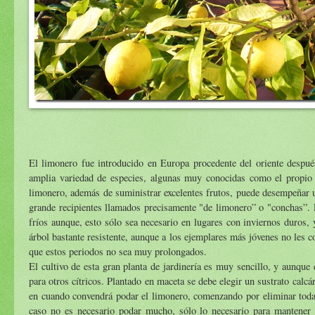
El limonero fue introducido en Europa procedente del oriente despué
amplia variedad de especies, algunas muy conocidas como el propio l
limonero, además de suministrar excelentes frutos, puede desempeñar un
grande recipientes llamados precisamente "de limonero” o "conchas”. E
fríos aunque, esto sólo sea necesario en lugares con inviernos duros, 
árbol bastante resistente, aunque a los ejemplares más jóvenes no les 
que estos periodos no sea muy prolongados.
El cultivo de esta gran planta de jardinería es muy sencillo, y aunque 
para otros cítricos. Plantado en maceta se debe elegir un sustrato calcá
en cuando convendrá podar el limonero, comenzando por eliminar todas l
caso no es necesario podar mucho, sólo lo necesario para mantener 