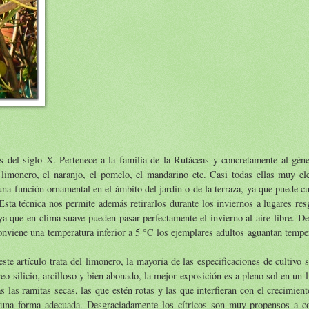
s del siglo X. Pertenece a la familia de la Rutáceas y concretamente al gén
imonero, el naranjo, el pomelo, el mandarino etc. Casi todas ellas muy ele
a función ornamental en el ámbito del jardín o de la terraza, ya que puede cu
sta técnica nos permite además retirarlos durante los inviernos a lugares re
ya que en clima suave pueden pasar perfectamente el invierno al aire libre. D
conviene una temperatura inferior a 5 °C los ejemplares adultos aguantan tempe
este artículo trata del limonero, la mayoría de las especificaciones de cultivo
reo-silicio, arcilloso y bien abonado, la mejor exposición es a pleno sol en un
as ramitas secas, las que estén rotas y las que interfieran con el crecimient
una forma adecuada. Desgraciadamente los cítricos son muy propensos a co