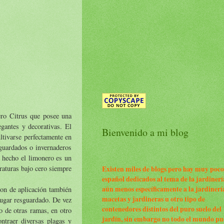
ero Citrus que posee una
gantes y decorativas. El
Bienvenido a mi blog
ltivarse perfectamente en
sguardados o invernaderos
e hecho el limonero es un
raturas bajo cero siempre
Existen miles de blogs pero hay muy poco
español dedicados al tema de la jardinerí
aún menos específicamente a la jardinerí
 son de aplicación también
macetas y jardineras u otro tipo de
 lugar resguardado. De vez
contenedores distintos del puro suelo del
o de otras ramas, en otro
jardín, sin embargo no todo el mundo p
ntraer diversas plagas y