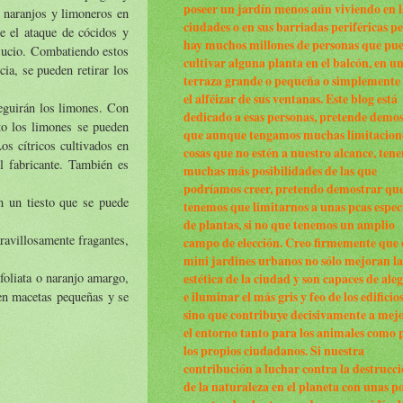
poseer un jardín menos aún viviendo en l
n naranjos y limoneros en
ciudades o en sus barriadas periféricas p
e el ataque de cócidos y
hay muchos millones de personas que pu
 sucio. Combatiendo estos
cultivar alguna planta en el balcón, en u
ia, se pueden retirar los
terraza grande o pequeña o simplemente
el alféizar de sus ventanas. Este blog está
seguirán los limones. Con
dedicado a esas personas, pretende demo
to los limones se pueden
que aunque tengamos muchas limitacion
os cítricos cultivados en
cosas que no estén a nuestro alcance, ten
el fabricante. También es
muchas más posibilidades de las que
podríamos creer, pretendo demostrar qu
n un tiesto que se puede
tenemos que limitarnos a unas pcas espec
de plantas, si no que tenemos un amplio
ravillosamente fragantes,
campo de elección. Creo firmemente que 
mini jardines urbanos no sólo mejoran la
ifoliata o naranjo amargo,
estética de la ciudad y son capaces de ale
 en macetas pequeñas y se
e iluminar el más gris y feo de los edificio
sino que contribuye decisivamente a mej
el entorno tanto para los animales como 
los propios ciudadanos. Si nuestra
contribución a luchar contra la destrucc
de la naturaleza en el planeta con unas p