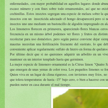
enfermedades, con mayor probabilidad en aquellos lugares donde abunda
escaso número y con fines sobre todo ornamentales, así que no exist
cochinillas. Estos insectos segregan una especie de melaza sobre la q
insectos con un insecticida adecuado el hongo desaparecerá pero si no,
insectos uno uno mediante un bastoncillo de algodón impregnado en al
Los limoneros florecen en primavera, apareciendo flores blancas cerosa
frecuencia en un mismo árbol podemos ver flores y frutos en distint
recolectar para uso doméstico, pero según parece conviene dejar siemp
macetas necesitan una fertilización frecuente del sustrato, lo que d
conveniente aplicar regularmente sulfato de hierro en forma de quelatos,
Por último decir que si no queremos adquirir un arbolito en un viv
mantener en un interior templado hasta que germinen.
La mejor especie de limonero ornamental es la Citrus limon "Quatre Sa
que emergen de unas yemas de color rosa. Los pequeños limones se form
Quien viva en un lugar de clima riguroso, con inviernos muy fríos, no po
que tolera temperaturas de hasta -15° bajo cero, o bien a hacerse con 
pueden meter en casa durante el mal tiempo.