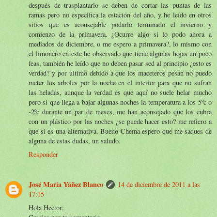
después de trasplantarlo se deben de cortar las puntas de las
ramas pero no especifica la estación del año, y he leído en otros
sitios que es aconsejable podarlo terminado el invierno y
comienzo de la primavera. ¿Ocurre algo si lo podo ahora a
mediados de diciembre, o me espero a primavera?, lo mismo con
el limonero en este he observado que tiene algunas hojas un poco
feas, también he leído que no deben pasar sed al principio ¿esto es
verdad? y por ultimo debido a que los maceteros pesan no puedo
meter los arboles por la noche en el interior para que no sufran
las heladas, aunque la verdad es que aquí no suele helar mucho
pero si que llega a bajar algunas noches la temperatura a los 5ºc o
-2ºc durante un par de meses, me han aconsejado que los cubra
con un plástico por las noches ¿se puede hacer esto? me refiero a
que si es una alternativa. Bueno Chema espero que me saques de
alguna de estas dudas, un saludo.
Responder
José María Yáñez Blanco
14 de diciembre de 2011 a las
17:15
Hola Hector: