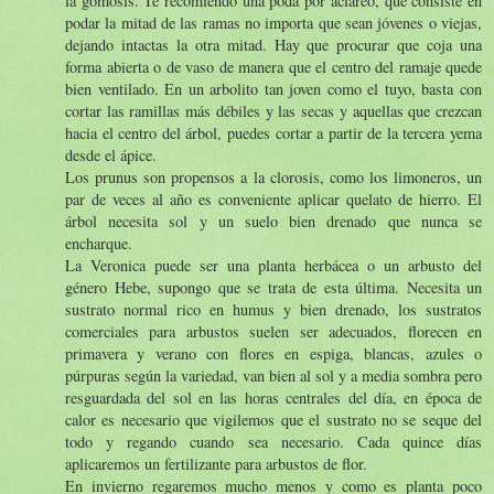
la gomosis. Te recomiendo una poda por aclareo, que consiste en
podar la mitad de las ramas no importa que sean jóvenes o viejas,
dejando intactas la otra mitad. Hay que procurar que coja una
forma abierta o de vaso de manera que el centro del ramaje quede
bien ventilado. En un arbolito tan joven como el tuyo, basta con
cortar las ramillas más débiles y las secas y aquellas que crezcan
hacia el centro del árbol, puedes cortar a partir de la tercera yema
desde el ápice.
Los prunus son propensos a la clorosis, como los limoneros, un
par de veces al año es conveniente aplicar quelato de hierro. El
árbol necesita sol y un suelo bien drenado que nunca se
encharque.
La Veronica puede ser una planta herbácea o un arbusto del
género Hebe, supongo que se trata de esta última. Necesita un
sustrato normal rico en humus y bien drenado, los sustratos
comerciales para arbustos suelen ser adecuados, florecen en
primavera y verano con flores en espiga, blancas, azules o
púrpuras según la variedad, van bien al sol y a media sombra pero
resguardada del sol en las horas centrales del día, en época de
calor es necesario que vigilemos que el sustrato no se seque del
todo y regando cuando sea necesario. Cada quince días
aplicaremos un fertilizante para arbustos de flor.
En invierno regaremos mucho menos y como es planta poco