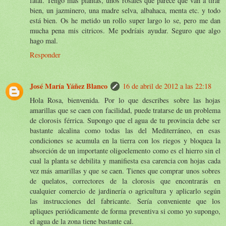
fatal. Tengo más plantas, unos rosales que parece que van a tirar
bien, un jazminero, una madre selva, albahaca, menta etc. y todo
está bien. Os he metido un rollo super largo lo se, pero me dan
mucha pena mis citricos. Me podríais ayudar. Seguro que algo
hago mal.
Responder
José María Yáñez Blanco
16 de abril de 2012 a las 22:18
Hola Rosa, bienvenida. Por lo que describes sobre las hojas
amarillas que se caen con facilidad, puede tratarse de un problema
de clorosis férrica. Supongo que el agua de tu provincia debe ser
bastante alcalina como todas las del Mediterráneo, en esas
condiciones se acumula en la tierra con los riegos y bloquea la
absorción de un importante oligoelemento como es el hierro sin el
cual la planta se debilita y manifiesta esa carencia con hojas cada
vez más amarillas y que se caen. Tienes que comprar unos sobres
de quelatos, correctores de la clorosis que encontrarás en
cualquier comercio de jardinería o agricultura y aplicarlo según
las instrucciones del fabricante. Sería conveniente que los
apliques periódicamente de forma preventiva si como yo supongo,
el agua de la zona tiene bastante cal.