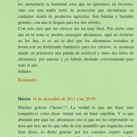
les aumentaría la humedad cosa que no queremos en invierno,
sino con una malla textil de protección que encontrarás en
cualquier tienda de productos agrícolas. Son baratas y bastante
grandes, con una te llegará para los dos árboles.
Con esto creo que tus cítricos les irá muy bien. Por cierto creo
que en tu zona se pueden conseguir altramuces, aquí en Asturias
no los hay, si es así te diré que los altramuces tostados al
horno,son un fertilizante fantástico para los cítricos, se aconseja
añadir en primavera una palada de estiércol y unos dos kilos de
altramuces por maceta y ya habrás abonado correctamente para
todo el año.
Saludos
Responder
Héctor
14 de diciembre de 2011 a las 20:09
Muchas gracias Chema!!!! La verdad es que me dejas mas
tranquilo,si como dices venían con un buen cepellón. Y si que
abundan por aquí los altramuces eso si que me ha sorprendido se
nota que eres un tío que sabe de este mundillo que engancha como
bien dices, lo dicho gracias por los consejos espero seguir