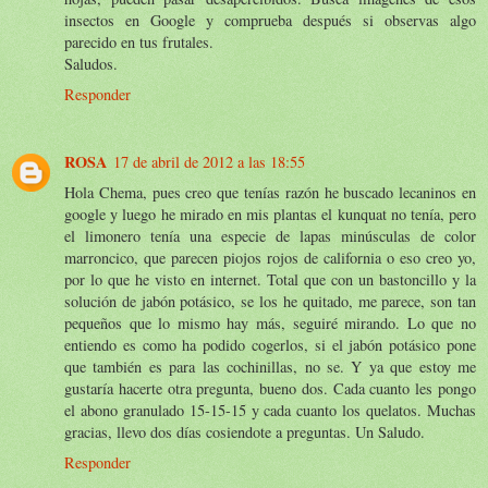
insectos en Google y comprueba después si observas algo
parecido en tus frutales.
Saludos.
Responder
ROSA
17 de abril de 2012 a las 18:55
Hola Chema, pues creo que tenías razón he buscado lecaninos en
google y luego he mirado en mis plantas el kunquat no tenía, pero
el limonero tenía una especie de lapas minúsculas de color
marroncico, que parecen piojos rojos de california o eso creo yo,
por lo que he visto en internet. Total que con un bastoncillo y la
solución de jabón potásico, se los he quitado, me parece, son tan
pequeños que lo mismo hay más, seguiré mirando. Lo que no
entiendo es como ha podido cogerlos, si el jabón potásico pone
que también es para las cochinillas, no se. Y ya que estoy me
gustaría hacerte otra pregunta, bueno dos. Cada cuanto les pongo
el abono granulado 15-15-15 y cada cuanto los quelatos. Muchas
gracias, llevo dos días cosiendote a preguntas. Un Saludo.
Responder