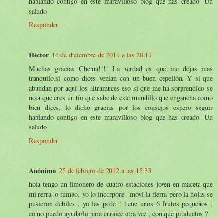
hablando contigo en este maravilloso blog que has creado. Un
saludo
Responder
Héctor
14 de diciembre de 2011 a las 20:11
Muchas gracias Chema!!!! La verdad es que me dejas mas
tranquilo,si como dices venían con un buen cepellón. Y si que
abundan por aquí los altramuces eso si que me ha sorprendido se
nota que eres un tío que sabe de este mundillo que engancha como
bien dices, lo dicho gracias por los consejos espero seguir
hablando contigo en este maravilloso blog que has creado. Un
saludo
Responder
Anónimo
25 de febrero de 2012 a las 15:33
hola tengo un limonero de cuatro estaciones joven en maceta que
mi rerra lo tumbo, yo lo incorpore , movi la tierra pero la hojas se
pusieron debiles , yo las pode ! tiene unos 6 frutos pequeños ,
como puedo ayudarlo para enraice otra vez , con que productos ?