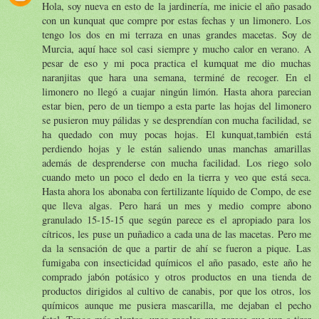
Hola, soy nueva en esto de la jardinería, me inicie el año pasado
con un kunquat que compre por estas fechas y un limonero. Los
tengo los dos en mi terraza en unas grandes macetas. Soy de
Murcia, aquí hace sol casi siempre y mucho calor en verano. A
pesar de eso y mi poca practica el kumquat me dio muchas
naranjitas que hara una semana, terminé de recoger. En el
limonero no llegó a cuajar ningún limón. Hasta ahora parecian
estar bien, pero de un tiempo a esta parte las hojas del limonero
se pusieron muy pálidas y se desprendían con mucha facilidad, se
ha quedado con muy pocas hojas. El kunquat,también está
perdiendo hojas y le están saliendo unas manchas amarillas
además de desprenderse con mucha facilidad. Los riego solo
cuando meto un poco el dedo en la tierra y veo que está seca.
Hasta ahora los abonaba con fertilizante líquido de Compo, de ese
que lleva algas. Pero hará un mes y medio compre abono
granulado 15-15-15 que según parece es el apropiado para los
cítricos, les puse un puñadico a cada una de las macetas. Pero me
da la sensación de que a partir de ahí se fueron a pique. Las
fumigaba con insecticidad químicos el año pasado, este año he
comprado jabón potásico y otros productos en una tienda de
productos dirigidos al cultivo de canabis, por que los otros, los
químicos aunque me pusiera mascarilla, me dejaban el pecho