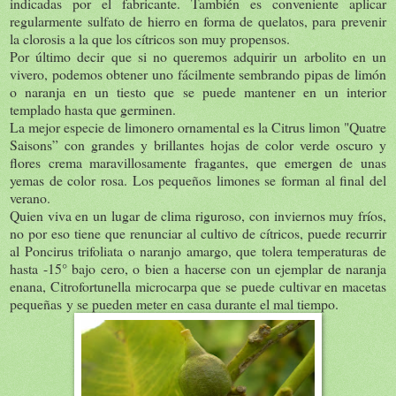
indicadas por el fabricante. También es conveniente aplicar
regularmente sulfato de hierro en forma de quelatos, para prevenir
la clorosis a la que los cítricos son muy propensos.
Por último decir que si no queremos adquirir un arbolito en un
vivero, podemos obtener uno fácilmente sembrando pipas de limón
o naranja en un tiesto que se puede mantener en un interior
templado hasta que germinen.
La mejor especie de limonero ornamental es la Citrus limon "Quatre
Saisons” con grandes y brillantes hojas de color verde oscuro y
flores crema maravillosamente fragantes, que emergen de unas
yemas de color rosa. Los pequeños limones se forman al final del
verano.
Quien viva en un lugar de clima riguroso, con inviernos muy fríos,
no por eso tiene que renunciar al cultivo de cítricos, puede recurrir
al Poncirus trifoliata o naranjo amargo, que tolera temperaturas de
hasta -15° bajo cero, o bien a hacerse con un ejemplar de naranja
enana, Citrofortunella microcarpa que se puede cultivar en macetas
pequeñas y se pueden meter en casa durante el mal tiempo.