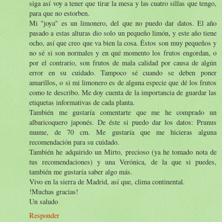
siga así voy a tener que tirar la mesa y las cuatro sillas que tengo,
para que no estorben.
Mi "joya" es un limonero, del que no puedo dar datos. El año
pasado a estas alturas dio solo un pequeño limón, y este año tiene
ocho, así que creo que va bien la cosa. Éstos son muy pequeños y
no sé si son normales y en qué momento los frutos engordan, o
por el contrario, son frutos de mala calidad por causa de algún
error en su cuidado. Tampoco sé cuando se deben poner
amarillos, o si mi limonero es de alguna especie que dé los frutos
como te describo. Me doy cuenta de la importancia de guardar las
etiquetas informativas de cada planta.
También me gustaría comentarte que me he comprado un
albaricoquero japonés. De éste si puedo dar los datos: Prunus
mume, de 70 cm. Me gustaría que me hicieras alguna
recomendación para su cuidado.
También he adquirido un Mirto, precioso (ya he tomado nota de
tus recomendaciones) y una Verónica, de la que si puedes,
también me gustaría saber algo más.
Vivo en la sierra de Madrid, así que, clima continental.
!Muchas gracias!
Un saludo
Responder