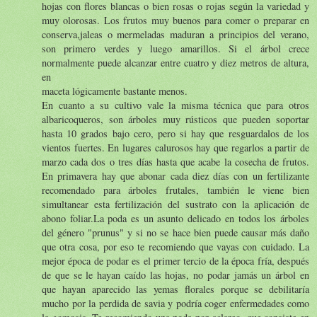
hojas con flores blancas o bien rosas o rojas según la variedad y
muy olorosas. Los frutos muy buenos para comer o preparar en
conserva,jaleas o mermeladas maduran a principios del verano,
son primero verdes y luego amarillos. Si el árbol crece
normalmente puede alcanzar entre cuatro y diez metros de altura,
en
maceta lógicamente bastante menos.
En cuanto a su cultivo vale la misma técnica que para otros
albaricoqueros, son árboles muy rústicos que pueden soportar
hasta 10 grados bajo cero, pero si hay que resguardalos de los
vientos fuertes. En lugares calurosos hay que regarlos a partir de
marzo cada dos o tres días hasta que acabe la cosecha de frutos.
En primavera hay que abonar cada diez días con un fertilizante
recomendado para árboles frutales, también le viene bien
simultanear esta fertilización del sustrato con la aplicación de
abono foliar.La poda es un asunto delicado en todos los árboles
del género "prunus" y si no se hace bien puede causar más daño
que otra cosa, por eso te recomiendo que vayas con cuidado. La
mejor época de podar es el primer tercio de la época fría, después
de que se le hayan caído las hojas, no podar jamás un árbol en
que hayan aparecido las yemas florales porque se debilitaría
mucho por la perdida de savia y podría coger enfermedades como