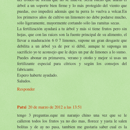
árbol a un soporte bien firme y lo más protegido del viento que
puedas, eso impedirá además que tu perra lo vuelva a volcar.En
los primeros años de cultivo un limonero no debe podarse mucho,
sólo ligeramente, mayormente cortando sólo las ramitas secas.
La fertilización ayudará a tu árbol y más si tiene frutos pero sin
hojas, que con las raíces son la fuente principal de su alimento, el
llevar a maduración 6 0 7 limones, supone un gran desgaste que
debilita a un árbol ya de por si débil, aunque te suponga un
sacrificio yo te aconsejo que le dejes un par de limones a lo sumo.
Puedes abonar en primavera, verano y otoño y mejor si usas un
fertilizante especial para cítricos y según los consejos del
fabricante.
Espero haberte ayudado.
Saludos.
Responder
Patxi
20 de marzo de 2012 a las 13:51
tengo 3 preguntas.eque mi naranjo chino una vez que se le
calleron todos los frutos ya no dio mas, florece y yasta le salen
bolitas y de ay no pasa, tambien me gustaria saber cual es la