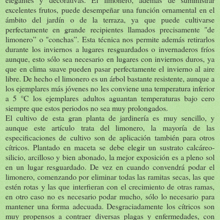
excelentes frutos, puede desempeñar una función ornamental en el
ámbito del jardín o de la terraza, ya que puede cultivarse
perfectamente en grande recipientes llamados precisamente "de
limonero” o "conchas”. Esta técnica nos permite además retirarlos
durante los inviernos a lugares resguardados o invernaderos fríos
aunque, esto sólo sea necesario en lugares con inviernos duros, ya
que en clima suave pueden pasar perfectamente el invierno al aire
libre. De hecho el limonero es un árbol bastante resistente, aunque a
los ejemplares más jóvenes no les conviene una temperatura inferior
a 5 °C los ejemplares adultos aguantan temperaturas bajo cero
siempre que estos periodos no sea muy prolongados.
El cultivo de esta gran planta de jardinería es muy sencillo, y
aunque este artículo trata del limonero, la mayoría de las
especificaciones de cultivo son de aplicación también para otros
cítricos. Plantado en maceta se debe elegir un sustrato calcáreo-
silicio, arcilloso y bien abonado, la mejor exposición es a pleno sol
en un lugar resguardado. De vez en cuando convendrá podar el
limonero, comenzando por eliminar todas las ramitas secas, las que
estén rotas y las que interfieran con el crecimiento de otras ramas,
en otro caso no es necesario podar mucho, sólo lo necesario para
mantener una forma adecuada. Desgraciadamente los cítricos son
muy propensos a contraer diversas plagas y enfermedades, con