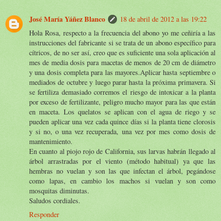
José María Yáñez Blanco
18 de abril de 2012 a las 19:22
Hola Rosa, respecto a la frecuencia del abono yo me ceñiría a las
instrucciones del fabricante si se trata de un abono específico para
cítricos, de no ser así, creo que es suficiente una sola aplicación al
mes de media dosis para macetas de menos de 20 cm de diámetro
y una dosis completa para las mayores.Aplicar hasta septiembre o
mediados de octubre y luego parar hasta la próxima primavera. Si
se fertiliza demasiado corremos el riesgo de intoxicar a la planta
por exceso de fertilizante, peligro mucho mayor para las que están
en maceta. Los quelatos se aplican con el agua de riego y se
pueden aplicar una vez cada quince días si la planta tiene clorosis
y si no, o una vez recuperada, una vez por mes como dosis de
mantenimiento.
En cuanto al piojo rojo de California, sus larvas habrán llegado al
árbol arrastradas por el viento (método habitual) ya que las
hembras no vuelan y son las que infectan el árbol, pegándose
como lapas, en cambio los machos si vuelan y son como
mosquitas diminutas.
Saludos cordiales.
Responder