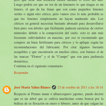
Luego podría ser que en vez de un limonero lo que tengas es un
limero, el que da las limas que son como pequeños limones
verdes o algún otro cítrico, pero vamos creo lo más probable es
que tus limones simplemente no hayan madurado aún. Los
cítricos en general necesitan bastante abonado para desarrollarse
bien pues son árboles que fácilmente padecen carencias de ciertos
minerales debido a la composición del suelo. esto es aún más
frecuente cultivándolos en macetas, por eso te recomiendo que
compres un buen fertilizante para cítricos y lo aplique según las
recomendaciones del fabricante. Por citar algunos bastante
asequibles y que encontrarás en muchos sitios, son buenos el de
las marcas "Flower" y el de "Compo" que son para jardinería
doméstica.
Continua en el siguiente comentario.
Responder
José María Yáñez Blanco
23 de octubre de 2011 a las 18:14
Respecto al Prunus nume o albaricoquero japones, puedo decirte
que es un árbol que se cultiva muchísimo como bonsai por la
belleza de su floración en enero o febrero, antes de que salgan las