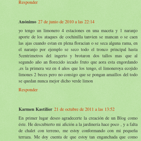
Responder
Anónimo
27 de junio de 2010 a las 22:14
yo tengo un limonero 4 estaciones en una maceta y 1 naranjo
aporte de los ataques de cochinilla tanvien se mancan o se caen
las ajas cuando estan en plena floracian o se seca alguna rama, en
el naranjo por ejemplo se seco todo el tronco principal hasta
5centrimetros del ingerto y brotaron dos tallos mas que al
segundo año an florecido iecado fruto que aora esta engordando
,es la primera vez en 4 años que los tengo, el limoneroya ecojido
limones 2 beces pero no consigo que se pongan amaillos del todo
se quedan nunca mejor dicho verde limon
Responder
Karmen Kastilier
21 de octubre de 2011 a las 13:52
En primer lugar deseo agradecerte la creación de un Blog como
éste. He descubierto mi afición a la jardinería hace poco , y a falta
de chalet con terreno, me estoy conformando con mi pequeña
terraza. Me doy cuenta de que estoy tan enganchada que como