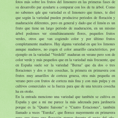
fotos más sobre los frutos del limonero en las primeras fases de
su desarrollo par ayudarte a comparar con los de tu árbol. Como
no sabemos qde que variedad es el limonero que tienes, te diré
que según la variedad pueden producirse periodos de floración y
maduración diferentes, pero en general y dado que el limón es un
fruto que tiene un largo periodo de maduración, en un mismo
árbol podemos ver simultáneamente flores, pequeños frutos
verdes, otros que van cogiendo color y por último frutos
completamente maduros. Hay alguna variedad en que los limones
aunque maduros, no cogen el color amarillo característico, por
ejemplo en la variedad "Verdelli" maduran en verano pero son de
color verde y más pequeños que en la variedad más frecuente, que
en España suele ser la variedad "Berna" que da dos o tres
floraciones y dos o tres cosechas, la primera en primavera con
frutos muy amarillos de corteza gruesa, otra más pequeña en
verano pero con frutos de corteza más fina y con más pulpa y en
cultivos comerciales se la fuerza para que de una tercera cosecha
ha en otoño.
En la entrada menciono una variedad que también se cultiva en
España y que a mi me parece la más adecuada para jardinería
porque es la "Quatre Saisons" o "Cuatro Estaciones", también
llamado a veces "Eureka", que florece mayormente en primavera
pero que tiene una floración menor durante el resto del año.