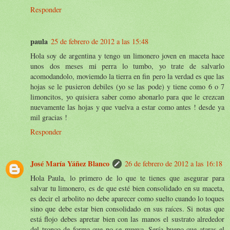
Responder
paula
25 de febrero de 2012 a las 15:48
Hola soy de argentina y tengo un limonero joven en maceta hace
unos dos meses mi perra lo tumbo, yo trate de salvarlo
acomodandolo, moviemdo la tierra en fin pero la verdad es que las
hojas se le pusieron debiles (yo se las pode) y tiene como 6 o 7
limoncitos, yo quisiera saber como abonarlo para que le crezcan
nuevamente las hojas y que vuelva a estar como antes ! desde ya
mil gracias !
Responder
José María Yáñez Blanco
26 de febrero de 2012 a las 16:18
Hola Paula, lo primero de lo que te tienes que asegurar para
salvar tu limonero, es de que esté bien consolidado en su maceta,
es decir el arbolito no debe aparecer como suelto cuando lo toques
sino que debe estar bien consolidado en sus raíces. Si notas que
está flojo debes apretar bien con las manos el sustrato alrededor
del tronco de forma que no se mueva. Sería bueno que ataras el