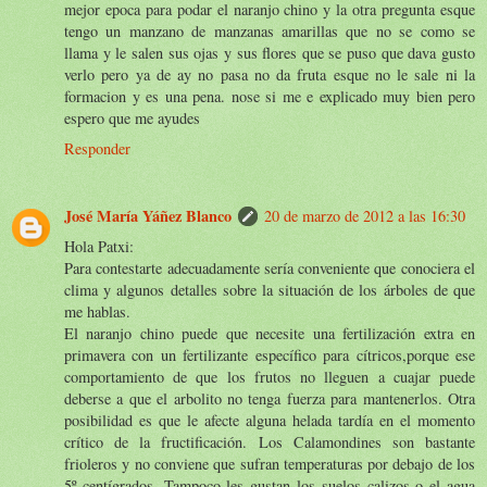
mejor epoca para podar el naranjo chino y la otra pregunta esque
tengo un manzano de manzanas amarillas que no se como se
llama y le salen sus ojas y sus flores que se puso que dava gusto
verlo pero ya de ay no pasa no da fruta esque no le sale ni la
formacion y es una pena. nose si me e explicado muy bien pero
espero que me ayudes
Responder
José María Yáñez Blanco
20 de marzo de 2012 a las 16:30
Hola Patxi:
Para contestarte adecuadamente sería conveniente que conociera el
clima y algunos detalles sobre la situación de los árboles de que
me hablas.
El naranjo chino puede que necesite una fertilización extra en
primavera con un fertilizante específico para cítricos,porque ese
comportamiento de que los frutos no lleguen a cuajar puede
deberse a que el arbolito no tenga fuerza para mantenerlos. Otra
posibilidad es que le afecte alguna helada tardía en el momento
crítico de la fructificación. Los Calamondines son bastante
frioleros y no conviene que sufran temperaturas por debajo de los
5º centígrados. Tampoco les gustan los suelos calizos o el agua