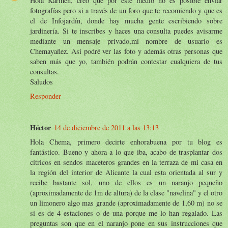
Hola Karmen, creo que por este medio no es posible enviar
fotografías pero si a través de un foro que te recomiendo y que es
el de Infojardín, donde hay mucha gente escribiendo sobre
jardinería. Si te inscribes y haces una consulta puedes avisarme
mediante un mensaje privado,mi nombre de usuario es
Chemayañez. Así podré ver las foto y además otras personas que
saben más que yo, también podrán contestar cualquiera de tus
consultas.
Saludos
Responder
Héctor
14 de diciembre de 2011 a las 13:13
Hola Chema, primero decirte enhorabuena por tu blog es
fantástico. Bueno y ahora a lo que iba, acabo de trasplantar dos
cítricos en sendos maceteros grandes en la terraza de mi casa en
la región del interior de Alicante la cual esta orientada al sur y
recibe bastante sol, uno de ellos es un naranjo pequeño
(aproximadamente de 1m de altura) de la clase "navelina" y el otro
un limonero algo mas grande (aproximadamente de 1,60 m) no se
si es de 4 estaciones o de una porque me lo han regalado. Las
preguntas son que en el naranjo pone en sus instrucciones que