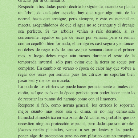
Gracias por tu comentario.
Respecto a tus dudas puedo decirte lo siguiente, cuando se planta
un árbol, de cualquier especie, hay que regar algo más de lo
normal hasta que arraigue, pero siempre, y esto es esencial en
maceta, asegurándonos de que el agua no se estanque y el drenaje
sea perfecto. Si tus árboles venían a raíz desnuda, si es
conveniente regarlos un par de veces por semana, pero si venían
con un cepellón bien formado, el arraigo es casi seguro y entonces
no debes de regar más de una vez por semana durante el primer
mes, y luego debes regar aún menos durante el resto de la
temporada invernal, sólo para evitar que la tierra se seque por
completo. En cambio en verano o época de calor hay que volver a
regar dos veces por semana pues los cítricos no soportan bien
pasar sed y menos en maceta.
La poda de los cítricos se puede hacer perfectamente a finales del
otoño, así que estás en la época perfecta para poder hacer tanto lo
de recortar las puntas del naranjo como con el limonero.
Respecto al frío, como norma general, los cítricos lo soportan
mejor cuanto más seco sea el clima, si no hay demasiada
humedad atmosférica en esa zona de Alicante, es probable que no
necesiten ninguna protección especial, pero dado que son árboles
jóvenes recién plantados, vamos a ser prudentes y les puedes
poner algo de protección pero no con plástico que no traspira y