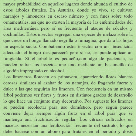
mayor probabilidad en aquellos lugares donde abunda el cultivo de
estos árboles frutales. En Asturias, donde yo vivo, se cultivan
naranjos y limoneros en escaso número y con fines sobre todo
ornamentales, así que no existen la mayoría de las enfermedades del
área mediterránea pero sí es frecuente el ataque de cócidos y
cochinillas. Estos insectos segregan una especie de melaza sobre la
que crece un hongo llamado negrilla o fumagina, que da a las hojas
un aspecto sucio. Combatiendo estos insectos con un insecticida
adecuado el hongo desaparecerá pero si no, se puede aplicar un
fungicida. Si el arbolito es pequeño,con algo de paciencia, se
pueden retirar los insectos uno uno mediante un bastoncillo de
algodón impregnado en alcohol.
Los limoneros florecen en primavera, apareciendo flores blancas
cerosas similares al azahar de los naranjos, de fragancia fuerte y
dulce a las que seguirán los limones. Con frecuencia en un mismo
árbol podemos ver flores y frutos en distintos grados de desarrollo
lo que hace un conjunto muy decorativo. Por supuesto los limones
se pueden recolectar para uso doméstico, pero según parece
conviene dejar siempre algún fruto en el árbol para que se
mantenga una fructificación regular. Los cítricos cultivados en
macetas necesitan una fertilización frecuente del sustrato, lo que
debe hacerse con un abono para frutales en el periodo y dosis