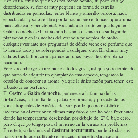
Este es un arbusto que no es realmente bonito, su porte es algo
desordenado, su flor es muy pequeña en forma de estrella,
distribuidas en panículas, entre blanca y amarillo verdosa, nada
espectacular y sólo se abre por la noche pero entonces ¡qué aroma
más delicioso y penetrante!. En cualquier jardín en que haya un
Galán de noche se hará notar a bastante distancia de su lugar de
plantación y en las noches del verano y principios de otoño
cualquier visitante nos preguntará de dónde viene ese perfume que
lo llenará todo y se sobrepondrá a cualquier otro. En climas muy
cálidos tras la floración aparecerán unas bayas de color blanco
nacarado.
Pero sin embargo su aroma no a todos gusta, así que yo recomiendo
que antes de adquirir un ejemplar de esta especie, tengamos la
ocasión de conocer su aroma, ya que la única razón para tener este
arbusto es su perfume.
Cestro
Galán de noche
El
o
, pertenece a la familia de las
Solanáceas, la familia de la patata y el tomate, y procede de las
zonas tropicales de América del sur, por lo que no resistirá el
invierno en el exterior en climas muy fríos o con heladas frecuentes
donde las temperaturas desciendan por debajo de 2º C bajo cero,
pero el que yo tengo pasa el invierno en la terraza sin problemas.
Cestrum nocturnum
En este tipo de climas el
, perderá todas sus
hojas, por lo que cultivado en maceta, puede trasladarse a un