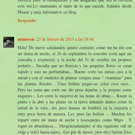
esta vez.Lo mantendre al tanto de lo que suceda. Saludos desde
Miami y muy informativo su blog.
Responder
mimessis
23 de febrero de 2013 a las 18:44
Hola! De nuevo saludandoy quiero contarles como me ha ido con
mi dama de noche, el 26 de septiembre lo consulte (esta aqui mi
consulta y respuesta) y la noche del 31 de octubre me propuse
podarlo... Sucedia que no florecia y las poquitas flores se caian
rapido y casi no perfumaban... Bueno corte las ramas casi a la
mitad y con el vendedor de plantas compre unas " vitaminas" para
las plantas florales... Unas bolitas peque~as color rosa seco...
Pero las rama que corte me dio pena dejarlas y la prepare como
esquejes... Les corte la mayoria de las hojas de abajo.... Raspe la
punta y la abri y las plante en la tierra dehando dentro como la
mitad de la vara....les puse humus de lombriz en la mayaria y
muy poca tierra de maseta. Les puse las bolitas ... Muchas les
reparti entre mi dama de noche y losesquejes como 80grs . Y
regue en abundancia.... Desgraciadamente al dia siguiente sali de
viaje y volvi hasta enero.. Ese par de meses (nov-dic) fyeron frios