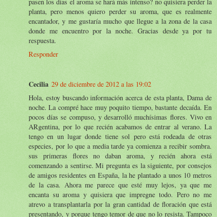
pasen los días el aroma se hará más intenso? no quisiera perder la
planta, pero menos quiero perder su aroma, que es realmente
encantador, y me gustaría mucho que llegue a la zona de la casa
donde me encuentro por la noche. Gracias desde ya por tu
respuesta.
Responder
Cecilia
29 de diciembre de 2012 a las 19:02
Hola, estoy buscando información acerca de esta planta, Dama de
noche. La compré hace muy poquito tiempo, bastante decaída. En
pocos días se compuso, y desarrolló muchísimas flores. Vivo en
ARgentina, por lo que recién acabamos de entrar al verano. La
tengo en un lugar donde tiene sol pero está rodeada de otras
especies, por lo que a media tarde ya comienza a recibir sombra.
sus primeras flores no daban aroma, y recién ahora está
comenzando a sentirse. Mi pregunta es la siguiente, por consejos
de amigos residentes en España, la he plantado a unos 10 metros
de la casa. Ahora me parece que esté muy lejos, ya que me
encanta su aroma y quisiera que impregne todo. Pero no me
atrevo a transplantarla por la gran cantidad de floración que está
presentando, y porque tengo temor de que no lo resista. Tampoco