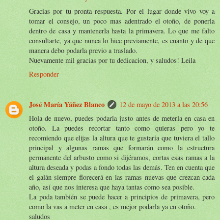
Gracias por tu pronta respuesta. Por el lugar donde vivo voy a
tomar el consejo, un poco mas adentrado el otoño, de ponerla
dentro de casa y mantenerla hasta la primavera. Lo que me falto
consultarte, ya que nunca lo hice previamente, es cuanto y de que
manera debo podarla previo a traslado.
Nuevamente mil gracias por tu dedicacion, y saludos! Leila
Responder
José María Yáñez Blanco
12 de mayo de 2013 a las 20:56
Hola de nuevo, puedes podarla justo antes de meterla en casa en
otoño. La puedes recortar tanto como quieras pero yo te
recomiendo que elijas la altura que te gustaría que tuviera el tallo
principal y algunas ramas que formarán como la estructura
permanente del arbusto como si dijéramos, cortas esas ramas a la
altura deseada y podas a fondo todas las demás. Ten en cuenta que
el galán siempre florecerá en las ramas nuevas que crezcan cada
año, así que nos interesa que haya tantas como sea posible.
La poda también se puede hacer a principios de primavera, pero
como la vas a meter en casa , es mejor podarla ya en otoño.
saludos