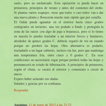
suelo, pero no encharcado. Esta operación se puede hacer en
primavera, principios de verano y antes del comienzo del otoño.
Si plantas varios esquejes, veras que todos o casi todos van a dar
una nueva planta y florecerán mucho más rápido que por semilla.
El Galán puede aguantar en el exterior hasta cinco grados
centígrados en invierno, una vez podado a fondo y protegida la
zona de las raíces con algo de paja u hojarasca, pero si lo tienes
en maceta lo puedes trasladar a un interior fresco y luminoso,
alrededor de quince grados C. deberás regarlo de vez en cuando
porque no perderá las hojas. Otra alternativa es podarlo,
trasladarlo a un lugar cubierto, incluso sin luz, pero que mantenga
una temperatura fría, entre cinco y 0 grados C. En esas
condiciones no necesitarás regar porque perderá todas las hojas y
permanecerá en estado de hibernación. A principios de primavera,
según el clima, se sacará al exterior y comenzara a crecer de
nuevo.
Espero haber aclarado sus dudas.
Saludos y gracias por su confianza.
Responder
Anónimo
11 de mayo de 2013 a las 21:23