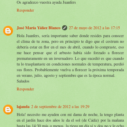
Os agradezco vuestra ayuda Juanfers
Responder
José María Yáñez Blanco
27 de mayo de 2012 a las 17:15
Hola Juanfers, sería importante saber donde resides para conocer
el clima de tu zona, pero en principio te digo que el cestrum no
debería estar en flor en el mes de abril, cuando lo compraste, eso
me hace pensar que el arbusto había sido forzado a florecer
prematuramente en un invernadero. Lo que sucedió es que cuando
tu lo trasplantaste en condiciones normales de temperatura, perdió
sus flores. Probablemente vuelva a florecer la próxima temporada
en verano, julio, agosto y septiembre que es la época normal.
Saludos
Responder
lajanda
2 de septiembre de 2012 a las 19:29
Hola! necesito me ayuden con mi dama de noche, la tengo planta
en el jardín hace dos años le da el sol (de Cádiz) por la mañana
hasta las 14:30 más o menos, la riego un día sí y dos no y le echo