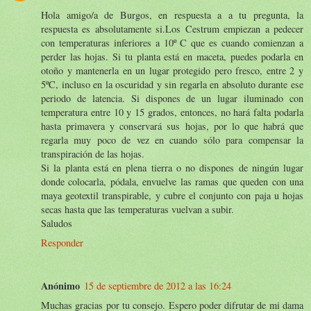
Hola amigo/a de Burgos, en respuesta a a tu pregunta, la
respuesta es absolutamente si.Los Cestrum empiezan a pedecer
con temperaturas inferiores a 10º C que es cuando comienzan a
perder las hojas. Si tu planta está en maceta, puedes podarla en
otoño y mantenerla en un lugar protegido pero fresco, entre 2 y
5ºC, incluso en la oscuridad y sin regarla en absoluto durante ese
periodo de latencia. Si dispones de un lugar iluminado con
temperatura entre 10 y 15 grados, entonces, no hará falta podarla
hasta primavera y conservará sus hojas, por lo que habrá que
regarla muy poco de vez en cuando sólo para compensar la
transpiración de las hojas.
Si la planta está en plena tierra o no dispones de ningún lugar
donde colocarla, pódala, envuelve las ramas que queden con una
maya geotextil transpirable, y cubre el conjunto con paja u hojas
secas hasta que las temperaturas vuelvan a subir.
Saludos
Responder
Anónimo
15 de septiembre de 2012 a las 16:24
Muchas gracias por tu consejo. Espero poder difrutar de mi dama