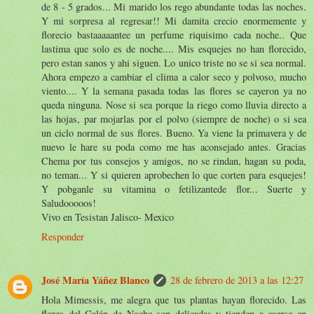
de 8 - 5 grados... Mi marido los rego abundante todas las noches.
Y mi sorpresa al regresar!! Mi damita crecio enormemente y
florecio bastaaaaantee un perfume riquisimo cada noche.. Que
lastima que solo es de noche.... Mis esquejes no han florecido,
pero estan sanos y ahi siguen. Lo unico triste no se si sea normal.
Ahora empezo a cambiar el clima a calor seco y polvoso, mucho
viento.... Y la semana pasada todas las flores se cayeron ya no
queda ninguna. Nose si sea porque la riego como lluvia directo a
las hojas, par mojarlas por el polvo (siempre de noche) o si sea
un ciclo normal de sus flores. Bueno. Ya viene la primavera y de
nuevo le hare su poda como me has aconsejado antes. Gracias
Chema por tus consejos y amigos, no se rindan, hagan su poda,
no teman... Y si quieren aprobechen lo que corten para esquejes!
Y pobganle su vitamina o fetilizantede flor... Suerte y
Saludooooos!
Vivo en Tesistan Jalisco- Mexico
Responder
José María Yáñez Blanco
28 de febrero de 2013 a las 12:27
Hola Mimessis, me alegra que tus plantas hayan florecido. Las
flores del Galán de Noche son delicadas y tienden a caerse en