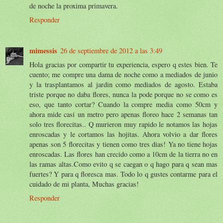
de noche la proxima primavera.
Responder
mimessis
26 de septiembre de 2012 a las 3:49
Hola gracias por compartir tu experiencia, espero q estes bien. Te
cuento; me compre una dama de noche como a mediados de junio
y la trasplantamos al jardin como mediados de agosto. Estaba
triste porque no daba flores, nunca la pode porque no se como es
eso, que tanto cortar? Cuando la compre media como 50cm y
ahora mide casi un metro pero apenas floreo hace 2 semanas tan
solo tres florecitas.. Q murieron muy rapido le notamos las hojas
enroscadas y le cortamos las hojitas. Ahora volvio a dar flores
apenas son 5 florecitas y tienen como tres dias! Ya no tiene hojas
enroscadas. Las flores han crecido como a 10cm de la tierra no en
las ramas altas.Como evito q se caegan o q hago para q sean mas
fuertes? Y para q floresca mas. Todo lo q gustes contarme para el
cuidado de mi planta, Muchas gracias!
Responder