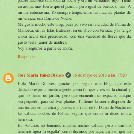
padrte nació)se olía toda la noche y era un verdadero lujo. Tiene
un aroma más fuerte que el jazmín, pero igual de bueno, o más. A
mí me entusiasma. Yo siempre tengo, entre las muchas plantas de
mi terraza, una Dama de Noche.
Me gusta mucho este blog, pues yo vivo en la ciudad de Palma de
Mallorca, en las Islas Baleares, en un ático con terraza, y la tengo
ahora hecha una preciosidad, con una variedad de flores que da
gusto verla (amor de madre).
Voy a seguiros a partir de ahora.
Responder
José María Yáñez Blanco
16 de mayo de 2013 a las 17:20
Hola María Dolores, gracias por seguir este blog, que está
dedicado especialmente a gente como tu, que vives en la ciudad y
que no tienes un jardín, pero que encuentra un espacio, aunque
sea pequeño, para cultivar plantas. Tu tienes la suerte disponer de
una terraza en un ático y puedes disfrutar de tu Dama de Noche en
las cálidas noches de Palma, seguro que como tu dices estará
hermosa.
En Asturias no tenemos muchas noches cálidas pero a cambio
tenemos agua "a esgalla" como decimos por aquí, vamos, que no