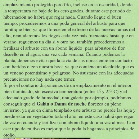
emplazamiento protegido pero frío, incluso en la oscuridad, donde
la temperatura no baje de los cero grados, durante este periodo de
hibernación no habrá que regar nada. Cuando llegue el buen
tiempo, procederemos a una poda general del arbusto para que
ramifique bien ya que florece en el extremo de las nuevas ramas del
año, reanudaremos los riegos cada vez más frecuentes hasta que en
verano, reguemos un día si y otro no, también procederemos a
fertilizar el arbusto con un abono líquido para arbustos de flor
disuelto en el agua, una vez cada semana. Cuando podemos la
planta, debemos evitar que la savia de sus ramas entre en contacto
con heridas o con nuestra boca ya que contiene un alcaloide que es
un veneno potentísimo y peligroso. No asustarse con las adecuadas
precauciones no hay nada que temer.
Si por el contrario disponemos de un emplazamiento en el interior
bien iluminado, sin excesiva temperatura (entre 15 y 25º C) y el
adecuado grado de humedad, una galería por ejemplo, podríamos
Galán o Dama de noche
conseguir que el
florezca en pleno
invierno, ya que en clima templado este arbusto no pierde las hoja y
puede estar en vegetación todo el año, en este caso habrá que regar
de vez en cuando y fertilizar con abono líquido una vez al mes. Con
este tipo de cultivo es mejor que la poda la hagamos a principios de
otoño.