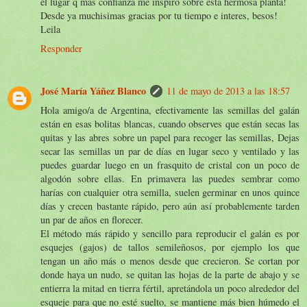
el lugar q mas confianza me inspiro sobre esta hermosa planta!
Desde ya muchisimas gracias por tu tiempo e interes, besos!
Leila
Responder
José María Yáñez Blanco
11 de mayo de 2013 a las 18:57
Hola amigo/a de Argentina, efectivamente las semillas del galán
están en esas bolitas blancas, cuando observes que están secas las
quitas y las abres sobre un papel para recoger las semillas, Dejas
secar las semillas un par de días en lugar seco y ventilado y las
puedes guardar luego en un frasquito de cristal con un poco de
algodón sobre ellas. En primavera las puedes sembrar como
harías con cualquier otra semilla, suelen germinar en unos quince
días y crecen bastante rápido, pero aún así probablemente tarden
un par de años en florecer.
El método más rápido y sencillo para reproducir el galán es por
esquejes (gajos) de tallos semileñosos, por ejemplo los que
tengan un año más o menos desde que crecieron. Se cortan por
donde haya un nudo, se quitan las hojas de la parte de abajo y se
entierra la mitad en tierra fértil, apretándola un poco alrededor del
esqueje para que no esté suelto, se mantiene más bien húmedo el