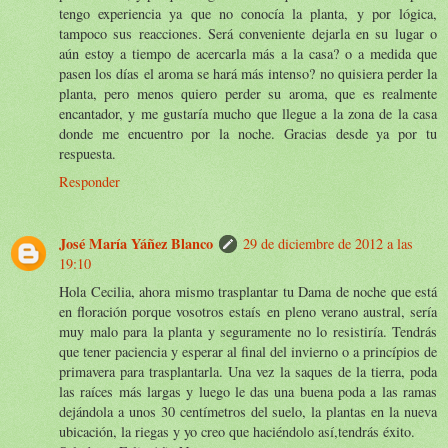
tengo experiencia ya que no conocía la planta, y por lógica,
tampoco sus reacciones. Será conveniente dejarla en su lugar o
aún estoy a tiempo de acercarla más a la casa? o a medida que
pasen los días el aroma se hará más intenso? no quisiera perder la
planta, pero menos quiero perder su aroma, que es realmente
encantador, y me gustaría mucho que llegue a la zona de la casa
donde me encuentro por la noche. Gracias desde ya por tu
respuesta.
Responder
José María Yáñez Blanco
29 de diciembre de 2012 a las
19:10
Hola Cecilia, ahora mismo trasplantar tu Dama de noche que está
en floración porque vosotros estaís en pleno verano austral, sería
muy malo para la planta y seguramente no lo resistiría. Tendrás
que tener paciencia y esperar al final del invierno o a princípios de
primavera para trasplantarla. Una vez la saques de la tierra, poda
las raíces más largas y luego le das una buena poda a las ramas
dejándola a unos 30 centímetros del suelo, la plantas en la nueva
ubicación, la riegas y yo creo que haciéndolo así,tendrás éxito.