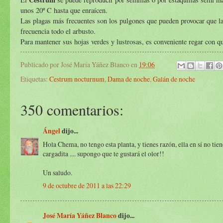
unos 20º C hasta que enraícen.
Las plagas más frecuentes son los pulgones que pueden provocar que la
frecuencia todo el arbusto.
Para mantener sus hojas verdes y lustrosas, es conveniente regar con que
Publicado por
José María Yáñez Blanco
en
19:06
Etiquetas:
Cestrum nocturnum
,
Dama de noche
,
Galán de noche
350 comentarios:
Ángel
dijo...
Hola Chema, no tengo esta planta, y tienes razón, ella en sí no tie
cargadita .... supongo que te gustará el olor!!
Un saludo.
9 de octubre de 2011 a las 22:29
José María Yáñez Blanco
dijo...