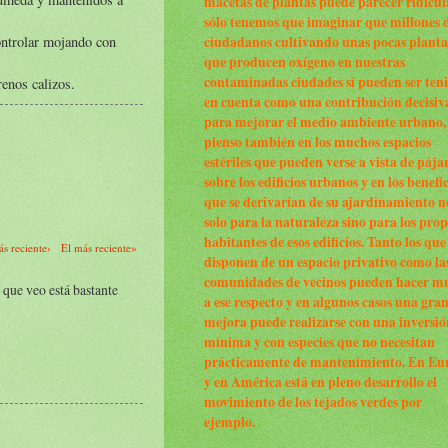
macetas de plantas puede parecer ridícul
sólo tenemos que imaginar que millones 
ontrolar mojando con
ciudadanos cultivando unas pocas planta
que producen oxígeno en nuestras
contaminadas ciudades sí pueden ser ten
renos calizos.
en cuenta como una contribución decisiv
para mejorar el medio ambiente urbano,
pienso también en los muchos espacios
estériles que pueden verse a vista de pája
sobre los edificios urbanos y en los benefi
que se derivarían de su ajardinamiento n
solo para la naturaleza sino para los prop
habitantes de esos edificios. Tanto los que
s reciente›
El más reciente»
disponen de un espacio privativo como la
comunidades de vecinos pueden hacer m
 que veo está bastante
a ese respecto y en algunos casos una gra
mejora puede realizarse con una inversió
mínima y con especies que no necesitan
prácticamente de mantenimiento. En Eu
y en América está en pleno desarrollo el
movimiento de los tejados verdes por
ejemplo.