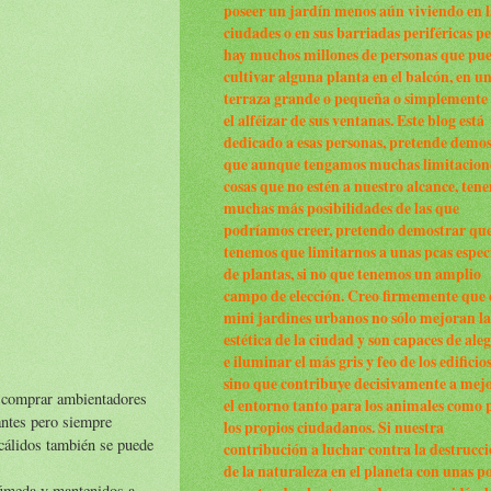
poseer un jardín menos aún viviendo en l
ciudades o en sus barriadas periféricas p
hay muchos millones de personas que pu
cultivar alguna planta en el balcón, en u
terraza grande o pequeña o simplemente
el alféizar de sus ventanas. Este blog está
dedicado a esas personas, pretende demo
que aunque tengamos muchas limitacion
cosas que no estén a nuestro alcance, ten
muchas más posibilidades de las que
podríamos creer, pretendo demostrar qu
tenemos que limitarnos a unas pcas espec
de plantas, si no que tenemos un amplio
campo de elección. Creo firmemente que 
mini jardines urbanos no sólo mejoran la
estética de la ciudad y son capaces de ale
e iluminar el más gris y feo de los edificio
sino que contribuye decisivamente a mej
s comprar ambientadores
el entorno tanto para los animales como 
antes pero siempre
los propios ciudadanos. Si nuestra
 cálidos también se puede
contribución a luchar contra la destrucc
de la naturaleza en el planeta con unas p
 húmeda y mantenidos a