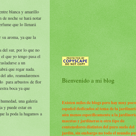
entre blanca y amarillo
n de noche se hará notar
erfume que lo llenará
r su aroma, ya que la
a del sur, por lo que no
 el que yo tengo pasa el
rasladarse a un
habrá que regar nada.
s del año, reanudaremos
Bienvenido a mi blog
do para arbustos de flor
estra boca ya que
e humedad, una galería
Existen miles de blogs pero hay muy poco
ja y puede estar en
español dedicados al tema de la jardinerí
 que la poda la hagamos a
aún menos específicamente a la jardinerí
macetas y jardineras u otro tipo de
contenedores distintos del puro suelo del
jardín, sin embargo no todo el mundo p