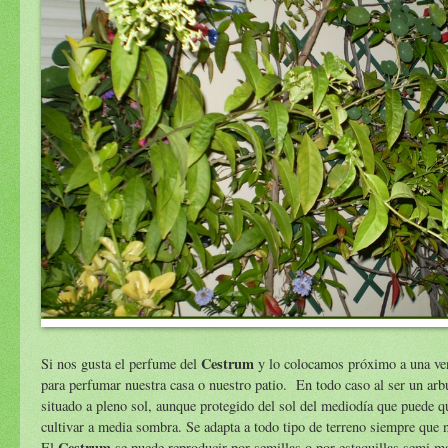
Cestrum
Si nos gusta el perfume del
y lo colocamos próximo a una ven
para perfumar nuestra casa o nuestro patio. En todo caso al ser un arbu
situado a pleno sol, aunque protegido del sol del mediodía que puede q
cultivar a media sombra. Se adapta a todo tipo de terreno siempre que n
Cestrum
El
se puede reproducir por semillas o por estaquillas semi ma