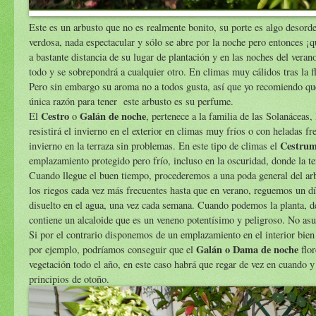
Este es un arbusto que no es realmente bonito, su porte es algo desorde
verdosa, nada espectacular y sólo se abre por la noche pero entonces ¡
a bastante distancia de su lugar de plantación y en las noches del vera
todo y se sobrepondrá a cualquier otro. En climas muy cálidos tras la 
Pero sin embargo su aroma no a todos gusta, así que yo recomiendo que
única razón para tener este arbusto es su perfume.
Cestro
Galán de noche
El
o
, pertenece a la familia de las Solanáceas,
resistirá el invierno en el exterior en climas muy fríos o con heladas 
Cestru
invierno en la terraza sin problemas. En este tipo de climas el
emplazamiento protegido pero frío, incluso en la oscuridad, donde la t
Cuando llegue el buen tiempo, procederemos a una poda general del arb
los riegos cada vez más frecuentes hasta que en verano, reguemos un día
disuelto en el agua, una vez cada semana. Cuando podemos la planta, de
contiene un alcaloide que es un veneno potentísimo y peligroso. No as
Si por el contrario disponemos de un emplazamiento en el interior bien
Galán o Dama de noche
por ejemplo, podríamos conseguir que el
flor
vegetación todo el año, en este caso habrá que regar de vez en cuando y
principios de otoño.