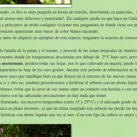
nado, su flor es muy pequeña en forma de estrella, distribuidas en panículas, 
qué aroma más delicioso y penetrante!. En cualquier jardín en que haya un Galá
no y principios de otoño cualquier visitante nos preguntará de dónde viene ese p
floración aparecerán unas bayas de color blanco nacarado.
 antes de adquirir un ejemplar de esta especie, tengamos la ocasión de conoce
 la familia de la patata y el tomate, y procede de las zonas tropicales de Améric
frecuentes donde las temperaturas desciendan por debajo de 2º C bajo cero, pero
m nocturnum
, perderá todas sus hojas, por lo que cultivado en maceta, puede t
emperatura no baje de los cero grados, durante este periodo de hibernación no 
usto para que ramifique bien ya que florece en el extremo de las nuevas rama
 si y otro no, también procederemos a fertilizar el arbusto con un abono líqui
bemos evitar que la savia de sus ramas entre en contacto con heridas o con nu
ustarse con las adecuadas precauciones no hay nada que temer.
 iluminado, sin excesiva temperatura (entre 15 y 25º C) y el adecuado grado d
ezca en pleno invierno, ya que en clima templado este arbusto no pierde las ho
 fertilizar con abono líquido una vez al mes. Con este tipo de cultivo es mejor