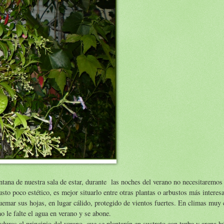
tana de nuestra sala de estar, durante las noches del verano no necesitaremo
sto poco estético, es mejor situarlo entre otras plantas o arbustos más interes
uemar sus hojas, en lugar cálido, protegido de vientos fuertes. En climas muy
o le falte el agua en verano y se abone.
duras al principio del verano, que se plantarán en sustrato con turba y arena