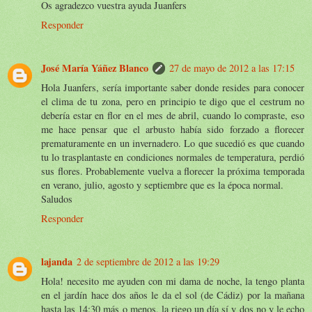
Os agradezco vuestra ayuda Juanfers
Responder
José María Yáñez Blanco
27 de mayo de 2012 a las 17:15
Hola Juanfers, sería importante saber donde resides para conocer
el clima de tu zona, pero en principio te digo que el cestrum no
debería estar en flor en el mes de abril, cuando lo compraste, eso
me hace pensar que el arbusto había sido forzado a florecer
prematuramente en un invernadero. Lo que sucedió es que cuando
tu lo trasplantaste en condiciones normales de temperatura, perdió
sus flores. Probablemente vuelva a florecer la próxima temporada
en verano, julio, agosto y septiembre que es la época normal.
Saludos
Responder
lajanda
2 de septiembre de 2012 a las 19:29
Hola! necesito me ayuden con mi dama de noche, la tengo planta
en el jardín hace dos años le da el sol (de Cádiz) por la mañana
hasta las 14:30 más o menos, la riego un día sí y dos no y le echo