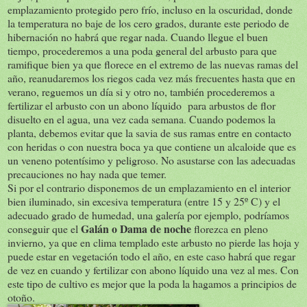
emplazamiento protegido pero frío, incluso en la oscuridad, donde
la temperatura no baje de los cero grados, durante este periodo de
hibernación no habrá que regar nada. Cuando llegue el buen
tiempo, procederemos a una poda general del arbusto para que
ramifique bien ya que florece en el extremo de las nuevas ramas del
año, reanudaremos los riegos cada vez más frecuentes hasta que en
verano, reguemos un día si y otro no, también procederemos a
fertilizar el arbusto con un abono líquido para arbustos de flor
disuelto en el agua, una vez cada semana. Cuando podemos la
planta, debemos evitar que la savia de sus ramas entre en contacto
con heridas o con nuestra boca ya que contiene un alcaloide que es
un veneno potentísimo y peligroso. No asustarse con las adecuadas
precauciones no hay nada que temer.
Si por el contrario disponemos de un emplazamiento en el interior
bien iluminado, sin excesiva temperatura (entre 15 y 25º C) y el
adecuado grado de humedad, una galería por ejemplo, podríamos
Galán o Dama de noche
conseguir que el
florezca en pleno
invierno, ya que en clima templado este arbusto no pierde las hoja y
puede estar en vegetación todo el año, en este caso habrá que regar
de vez en cuando y fertilizar con abono líquido una vez al mes. Con
este tipo de cultivo es mejor que la poda la hagamos a principios de
otoño.