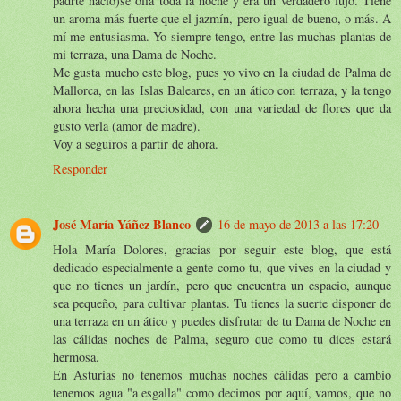
padrte nació)se olía toda la noche y era un verdadero lujo. Tiene
un aroma más fuerte que el jazmín, pero igual de bueno, o más. A
mí me entusiasma. Yo siempre tengo, entre las muchas plantas de
mi terraza, una Dama de Noche.
Me gusta mucho este blog, pues yo vivo en la ciudad de Palma de
Mallorca, en las Islas Baleares, en un ático con terraza, y la tengo
ahora hecha una preciosidad, con una variedad de flores que da
gusto verla (amor de madre).
Voy a seguiros a partir de ahora.
Responder
José María Yáñez Blanco
16 de mayo de 2013 a las 17:20
Hola María Dolores, gracias por seguir este blog, que está
dedicado especialmente a gente como tu, que vives en la ciudad y
que no tienes un jardín, pero que encuentra un espacio, aunque
sea pequeño, para cultivar plantas. Tu tienes la suerte disponer de
una terraza en un ático y puedes disfrutar de tu Dama de Noche en
las cálidas noches de Palma, seguro que como tu dices estará
hermosa.
En Asturias no tenemos muchas noches cálidas pero a cambio
tenemos agua "a esgalla" como decimos por aquí, vamos, que no