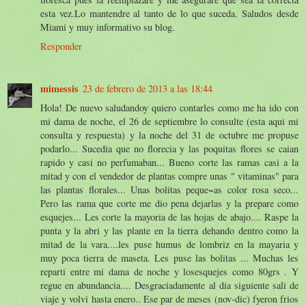
esta vez.Lo mantendre al tanto de lo que suceda. Saludos desde
Miami y muy informativo su blog.
Responder
mimessis
23 de febrero de 2013 a las 18:44
Hola! De nuevo saludandoy quiero contarles como me ha ido con
mi dama de noche, el 26 de septiembre lo consulte (esta aqui mi
consulta y respuesta) y la noche del 31 de octubre me propuse
podarlo... Sucedia que no florecia y las poquitas flores se caian
rapido y casi no perfumaban... Bueno corte las ramas casi a la
mitad y con el vendedor de plantas compre unas " vitaminas" para
las plantas florales... Unas bolitas peque~as color rosa seco...
Pero las rama que corte me dio pena dejarlas y la prepare como
esquejes... Les corte la mayoria de las hojas de abajo.... Raspe la
punta y la abri y las plante en la tierra dehando dentro como la
mitad de la vara....les puse humus de lombriz en la mayaria y
muy poca tierra de maseta. Les puse las bolitas ... Muchas les
reparti entre mi dama de noche y losesquejes como 80grs . Y
regue en abundancia.... Desgraciadamente al dia siguiente sali de
viaje y volvi hasta enero.. Ese par de meses (nov-dic) fyeron frios