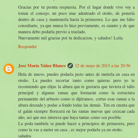
Gracias por tu pronta respuesta. Por el lugar donde vivo voy a
tomar el consejo, un poco mas adentrado el otoño, de ponerla
dentro de casa y mantenerla hasta la primavera. Lo que me falto
consultarte, ya que nunca lo hice previamente, es cuanto y de que
manera debo podarla previo a traslado.
Nuevamente mil gracias por tu dedicacion, y saludos! Leila
Responder
José María Yáñez Blanco
12 de mayo de 2013 a las 20:56
Hola de nuevo, puedes podarla justo antes de meterla en casa en
otoño. La puedes recortar tanto como quieras pero yo te
recomiendo que elijas la altura que te gustaría que tuviera el tallo
principal y algunas ramas que formarán como la estructura
permanente del arbusto como si dijéramos, cortas esas ramas a la
altura deseada y podas a fondo todas las demás. Ten en cuenta que
el galán siempre florecerá en las ramas nuevas que crezcan cada
año, así que nos interesa que haya tantas como sea posible.
La poda también se puede hacer a principios de primavera, pero
como la vas a meter en casa , es mejor podarla ya en otoño.
saludos