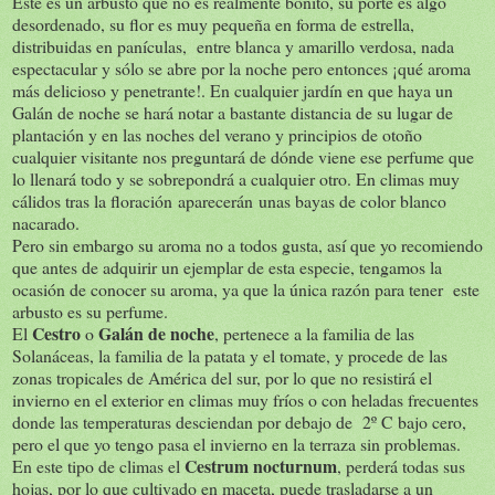
Este es un arbusto que no es realmente bonito, su porte es algo
desordenado, su flor es muy pequeña en forma de estrella,
distribuidas en panículas, entre blanca y amarillo verdosa, nada
espectacular y sólo se abre por la noche pero entonces ¡qué aroma
más delicioso y penetrante!. En cualquier jardín en que haya un
Galán de noche se hará notar a bastante distancia de su lugar de
plantación y en las noches del verano y principios de otoño
cualquier visitante nos preguntará de dónde viene ese perfume que
lo llenará todo y se sobrepondrá a cualquier otro. En climas muy
cálidos tras la floración aparecerán unas bayas de color blanco
nacarado.
Pero sin embargo su aroma no a todos gusta, así que yo recomiendo
que antes de adquirir un ejemplar de esta especie, tengamos la
ocasión de conocer su aroma, ya que la única razón para tener este
arbusto es su perfume.
Cestro
Galán de noche
El
o
, pertenece a la familia de las
Solanáceas, la familia de la patata y el tomate, y procede de las
zonas tropicales de América del sur, por lo que no resistirá el
invierno en el exterior en climas muy fríos o con heladas frecuentes
donde las temperaturas desciendan por debajo de 2º C bajo cero,
pero el que yo tengo pasa el invierno en la terraza sin problemas.
Cestrum nocturnum
En este tipo de climas el
, perderá todas sus
hojas, por lo que cultivado en maceta, puede trasladarse a un