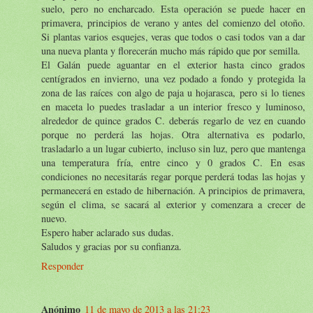
suelo, pero no encharcado. Esta operación se puede hacer en
primavera, principios de verano y antes del comienzo del otoño.
Si plantas varios esquejes, veras que todos o casi todos van a dar
una nueva planta y florecerán mucho más rápido que por semilla.
El Galán puede aguantar en el exterior hasta cinco grados
centígrados en invierno, una vez podado a fondo y protegida la
zona de las raíces con algo de paja u hojarasca, pero si lo tienes
en maceta lo puedes trasladar a un interior fresco y luminoso,
alrededor de quince grados C. deberás regarlo de vez en cuando
porque no perderá las hojas. Otra alternativa es podarlo,
trasladarlo a un lugar cubierto, incluso sin luz, pero que mantenga
una temperatura fría, entre cinco y 0 grados C. En esas
condiciones no necesitarás regar porque perderá todas las hojas y
permanecerá en estado de hibernación. A principios de primavera,
según el clima, se sacará al exterior y comenzara a crecer de
nuevo.
Espero haber aclarado sus dudas.
Saludos y gracias por su confianza.
Responder
Anónimo
11 de mayo de 2013 a las 21:23