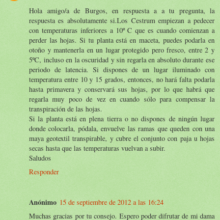
Hola amigo/a de Burgos, en respuesta a a tu pregunta, la
respuesta es absolutamente si.Los Cestrum empiezan a pedecer
con temperaturas inferiores a 10º C que es cuando comienzan a
perder las hojas. Si tu planta está en maceta, puedes podarla en
otoño y mantenerla en un lugar protegido pero fresco, entre 2 y
5ºC, incluso en la oscuridad y sin regarla en absoluto durante ese
periodo de latencia. Si dispones de un lugar iluminado con
temperatura entre 10 y 15 grados, entonces, no hará falta podarla
hasta primavera y conservará sus hojas, por lo que habrá que
regarla muy poco de vez en cuando sólo para compensar la
transpiración de las hojas.
Si la planta está en plena tierra o no dispones de ningún lugar
donde colocarla, pódala, envuelve las ramas que queden con una
maya geotextil transpirable, y cubre el conjunto con paja u hojas
secas hasta que las temperaturas vuelvan a subir.
Saludos
Responder
Anónimo
15 de septiembre de 2012 a las 16:24
Muchas gracias por tu consejo. Espero poder difrutar de mi dama