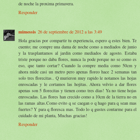
de noche la proxima primavera.
Responder
mimessis
26 de septiembre de 2012 a las 3:49
Hola gracias por compartir tu experiencia, espero q estes bien. Te
cuento; me compre una dama de noche como a mediados de junio
y la trasplantamos al jardin como mediados de agosto. Estaba
triste porque no daba flores, nunca la pode porque no se como es
eso, que tanto cortar? Cuando la compre media como 50cm y
ahora mide casi un metro pero apenas floreo hace 2 semanas tan
solo tres florecitas.. Q murieron muy rapido le notamos las hojas
enroscadas y le cortamos las hojitas. Ahora volvio a dar flores
apenas son 5 florecitas y tienen como tres dias! Ya no tiene hojas
enroscadas. Las flores han crecido como a 10cm de la tierra no en
las ramas altas.Como evito q se caegan o q hago para q sean mas
fuertes? Y para q floresca mas. Todo lo q gustes contarme para el
cuidado de mi planta, Muchas gracias!
Responder