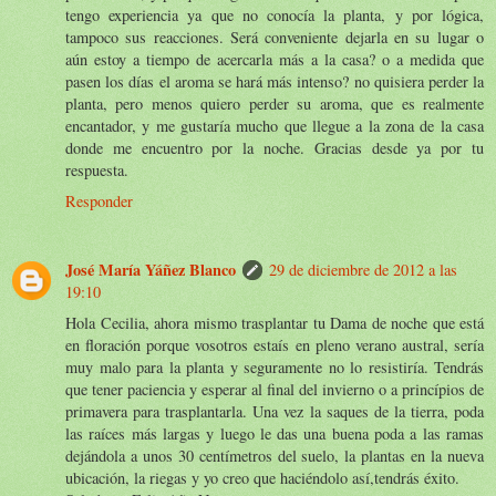
tengo experiencia ya que no conocía la planta, y por lógica,
tampoco sus reacciones. Será conveniente dejarla en su lugar o
aún estoy a tiempo de acercarla más a la casa? o a medida que
pasen los días el aroma se hará más intenso? no quisiera perder la
planta, pero menos quiero perder su aroma, que es realmente
encantador, y me gustaría mucho que llegue a la zona de la casa
donde me encuentro por la noche. Gracias desde ya por tu
respuesta.
Responder
José María Yáñez Blanco
29 de diciembre de 2012 a las
19:10
Hola Cecilia, ahora mismo trasplantar tu Dama de noche que está
en floración porque vosotros estaís en pleno verano austral, sería
muy malo para la planta y seguramente no lo resistiría. Tendrás
que tener paciencia y esperar al final del invierno o a princípios de
primavera para trasplantarla. Una vez la saques de la tierra, poda
las raíces más largas y luego le das una buena poda a las ramas
dejándola a unos 30 centímetros del suelo, la plantas en la nueva
ubicación, la riegas y yo creo que haciéndolo así,tendrás éxito.