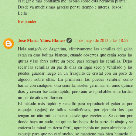
el lugar q mas confianza me inspiro sobre esta hermosa planta!
Desde ya muchisimas gracias por tu tiempo e interes, besos!
Leila
Responder
José María Yáñez Blanco
11 de mayo de 2013 a las 18:57
Hola amigo/a de Argentina, efectivamente las semillas del galán
están en esas bolitas blancas, cuando observes que están secas las
quitas y las abres sobre un papel para recoger las semillas, Dejas
secar las semillas un par de días en lugar seco y ventilado y las
puedes guardar luego en un frasquito de cristal con un poco de
algodón sobre ellas. En primavera las puedes sembrar como
harías con cualquier otra semilla, suelen germinar en unos quince
días y crecen bastante rápido, pero aún así probablemente tarden
un par de años en florecer.
El método más rápido y sencillo para reproducir el galán es por
esquejes (gajos) de tallos semileñosos, por ejemplo los que
tengan un año más o menos desde que crecieron. Se cortan por
donde haya un nudo, se quitan las hojas de la parte de abajo y se
entierra la mitad en tierra fértil, apretándola un poco alrededor del
esqueje para que no esté suelto, se mantiene más bien húmedo el