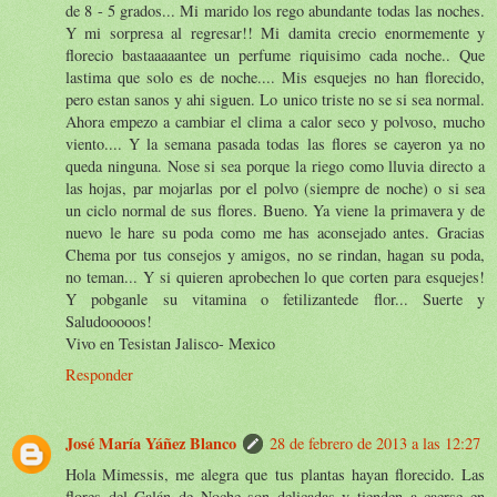
de 8 - 5 grados... Mi marido los rego abundante todas las noches.
Y mi sorpresa al regresar!! Mi damita crecio enormemente y
florecio bastaaaaantee un perfume riquisimo cada noche.. Que
lastima que solo es de noche.... Mis esquejes no han florecido,
pero estan sanos y ahi siguen. Lo unico triste no se si sea normal.
Ahora empezo a cambiar el clima a calor seco y polvoso, mucho
viento.... Y la semana pasada todas las flores se cayeron ya no
queda ninguna. Nose si sea porque la riego como lluvia directo a
las hojas, par mojarlas por el polvo (siempre de noche) o si sea
un ciclo normal de sus flores. Bueno. Ya viene la primavera y de
nuevo le hare su poda como me has aconsejado antes. Gracias
Chema por tus consejos y amigos, no se rindan, hagan su poda,
no teman... Y si quieren aprobechen lo que corten para esquejes!
Y pobganle su vitamina o fetilizantede flor... Suerte y
Saludooooos!
Vivo en Tesistan Jalisco- Mexico
Responder
José María Yáñez Blanco
28 de febrero de 2013 a las 12:27
Hola Mimessis, me alegra que tus plantas hayan florecido. Las
flores del Galán de Noche son delicadas y tienden a caerse en