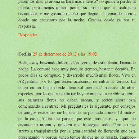
pasen los días el aroma se hará más intenso? no quisiera perder la
planta, pero menos quiero perder su aroma, que es realmente
encantador, y me gustaría mucho que llegue a la zona de la casa
donde me encuentro por la noche. Gracias desde ya por tu
respuesta.
Responder
Cecilia
29 de diciembre de 2012 a las 19:02
Hola, estoy buscando información acerca de esta planta, Dama de
noche. La compré hace muy poquito tiempo, bastante decaída. En
pocos días se compuso, y desarrolló muchísimas flores. Vivo en
ARgentina, por lo que recién acabamos de entrar al verano. La
tengo en un lugar donde tiene sol pero está rodeada de otras
especies, por lo que a media tarde ya comienza a recibir sombra.
sus primeras flores no daban aroma, y recién ahora está
comenzando a sentirse. Mi pregunta es la siguiente, por consejos
de amigos residentes en España, la he plantado a unos 10 metros
de la casa. Ahora me parece que esté muy lejos, ya que me
encanta su aroma y quisiera que impregne todo. Pero no me
atrevo a transplantarla por la gran cantidad de floración que está
presentando, y porque tengo temor de que no lo resista. Tampoco