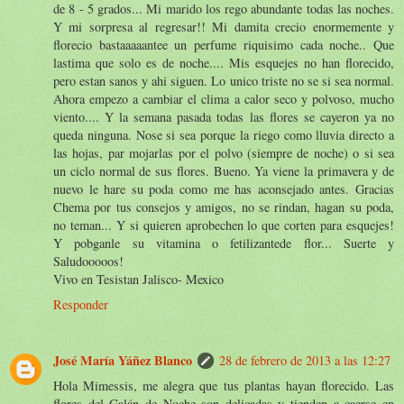
de 8 - 5 grados... Mi marido los rego abundante todas las noches.
Y mi sorpresa al regresar!! Mi damita crecio enormemente y
florecio bastaaaaantee un perfume riquisimo cada noche.. Que
lastima que solo es de noche.... Mis esquejes no han florecido,
pero estan sanos y ahi siguen. Lo unico triste no se si sea normal.
Ahora empezo a cambiar el clima a calor seco y polvoso, mucho
viento.... Y la semana pasada todas las flores se cayeron ya no
queda ninguna. Nose si sea porque la riego como lluvia directo a
las hojas, par mojarlas por el polvo (siempre de noche) o si sea
un ciclo normal de sus flores. Bueno. Ya viene la primavera y de
nuevo le hare su poda como me has aconsejado antes. Gracias
Chema por tus consejos y amigos, no se rindan, hagan su poda,
no teman... Y si quieren aprobechen lo que corten para esquejes!
Y pobganle su vitamina o fetilizantede flor... Suerte y
Saludooooos!
Vivo en Tesistan Jalisco- Mexico
Responder
José María Yáñez Blanco
28 de febrero de 2013 a las 12:27
Hola Mimessis, me alegra que tus plantas hayan florecido. Las
flores del Galán de Noche son delicadas y tienden a caerse en