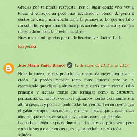
Gracias por tu pronta respuesta. Por el lugar donde vivo voy a
tomar el consejo, un poco mas adentrado el otoño, de ponerla
dentro de casa y mantenerla hasta la primavera. Lo que me falto
consultarte, ya que nunca lo hice previamente, es cuanto y de que
manera debo podarla previo a traslado.
Nuevamente mil gracias por tu dedicacion, y saludos! Leila
Responder
José María Yáñez Blanco
12 de mayo de 2013 a las 20:56
Hola de nuevo, puedes podarla justo antes de meterla en casa en
otoño. La puedes recortar tanto como quieras pero yo te
recomiendo que elijas la altura que te gustaría que tuviera el tallo
principal y algunas ramas que formarán como la estructura
permanente del arbusto como si dijéramos, cortas esas ramas a la
altura deseada y podas a fondo todas las demás. Ten en cuenta que
el galán siempre florecerá en las ramas nuevas que crezcan cada
año, así que nos interesa que haya tantas como sea posible.
La poda también se puede hacer a principios de primavera, pero
como la vas a meter en casa , es mejor podarla ya en otoño.
saludos