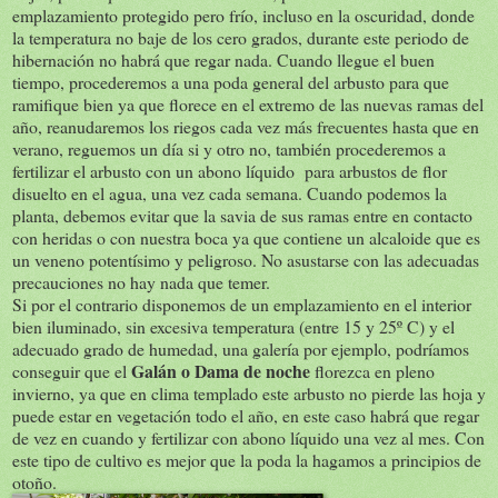
emplazamiento protegido pero frío, incluso en la oscuridad, donde
la temperatura no baje de los cero grados, durante este periodo de
hibernación no habrá que regar nada. Cuando llegue el buen
tiempo, procederemos a una poda general del arbusto para que
ramifique bien ya que florece en el extremo de las nuevas ramas del
año, reanudaremos los riegos cada vez más frecuentes hasta que en
verano, reguemos un día si y otro no, también procederemos a
fertilizar el arbusto con un abono líquido para arbustos de flor
disuelto en el agua, una vez cada semana. Cuando podemos la
planta, debemos evitar que la savia de sus ramas entre en contacto
con heridas o con nuestra boca ya que contiene un alcaloide que es
un veneno potentísimo y peligroso. No asustarse con las adecuadas
precauciones no hay nada que temer.
Si por el contrario disponemos de un emplazamiento en el interior
bien iluminado, sin excesiva temperatura (entre 15 y 25º C) y el
adecuado grado de humedad, una galería por ejemplo, podríamos
Galán o Dama de noche
conseguir que el
florezca en pleno
invierno, ya que en clima templado este arbusto no pierde las hoja y
puede estar en vegetación todo el año, en este caso habrá que regar
de vez en cuando y fertilizar con abono líquido una vez al mes. Con
este tipo de cultivo es mejor que la poda la hagamos a principios de
otoño.