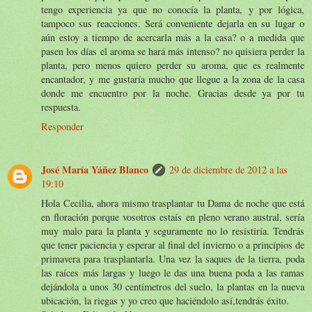
tengo experiencia ya que no conocía la planta, y por lógica,
tampoco sus reacciones. Será conveniente dejarla en su lugar o
aún estoy a tiempo de acercarla más a la casa? o a medida que
pasen los días el aroma se hará más intenso? no quisiera perder la
planta, pero menos quiero perder su aroma, que es realmente
encantador, y me gustaría mucho que llegue a la zona de la casa
donde me encuentro por la noche. Gracias desde ya por tu
respuesta.
Responder
José María Yáñez Blanco
29 de diciembre de 2012 a las
19:10
Hola Cecilia, ahora mismo trasplantar tu Dama de noche que está
en floración porque vosotros estaís en pleno verano austral, sería
muy malo para la planta y seguramente no lo resistiría. Tendrás
que tener paciencia y esperar al final del invierno o a princípios de
primavera para trasplantarla. Una vez la saques de la tierra, poda
las raíces más largas y luego le das una buena poda a las ramas
dejándola a unos 30 centímetros del suelo, la plantas en la nueva
ubicación, la riegas y yo creo que haciéndolo así,tendrás éxito.