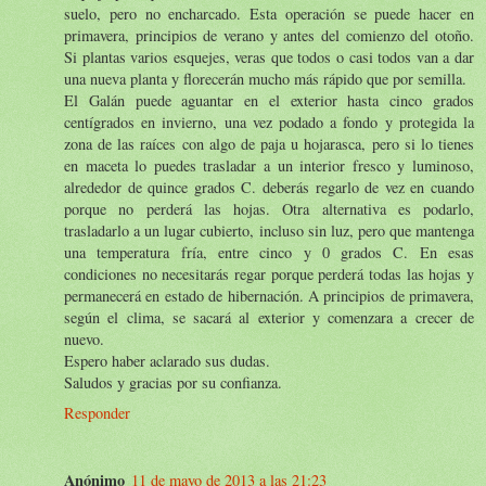
suelo, pero no encharcado. Esta operación se puede hacer en
primavera, principios de verano y antes del comienzo del otoño.
Si plantas varios esquejes, veras que todos o casi todos van a dar
una nueva planta y florecerán mucho más rápido que por semilla.
El Galán puede aguantar en el exterior hasta cinco grados
centígrados en invierno, una vez podado a fondo y protegida la
zona de las raíces con algo de paja u hojarasca, pero si lo tienes
en maceta lo puedes trasladar a un interior fresco y luminoso,
alrededor de quince grados C. deberás regarlo de vez en cuando
porque no perderá las hojas. Otra alternativa es podarlo,
trasladarlo a un lugar cubierto, incluso sin luz, pero que mantenga
una temperatura fría, entre cinco y 0 grados C. En esas
condiciones no necesitarás regar porque perderá todas las hojas y
permanecerá en estado de hibernación. A principios de primavera,
según el clima, se sacará al exterior y comenzara a crecer de
nuevo.
Espero haber aclarado sus dudas.
Saludos y gracias por su confianza.
Responder
Anónimo
11 de mayo de 2013 a las 21:23