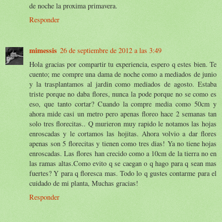
de noche la proxima primavera.
Responder
mimessis
26 de septiembre de 2012 a las 3:49
Hola gracias por compartir tu experiencia, espero q estes bien. Te
cuento; me compre una dama de noche como a mediados de junio
y la trasplantamos al jardin como mediados de agosto. Estaba
triste porque no daba flores, nunca la pode porque no se como es
eso, que tanto cortar? Cuando la compre media como 50cm y
ahora mide casi un metro pero apenas floreo hace 2 semanas tan
solo tres florecitas.. Q murieron muy rapido le notamos las hojas
enroscadas y le cortamos las hojitas. Ahora volvio a dar flores
apenas son 5 florecitas y tienen como tres dias! Ya no tiene hojas
enroscadas. Las flores han crecido como a 10cm de la tierra no en
las ramas altas.Como evito q se caegan o q hago para q sean mas
fuertes? Y para q floresca mas. Todo lo q gustes contarme para el
cuidado de mi planta, Muchas gracias!
Responder