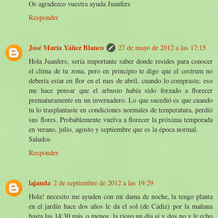
Os agradezco vuestra ayuda Juanfers
Responder
José María Yáñez Blanco
27 de mayo de 2012 a las 17:15
Hola Juanfers, sería importante saber donde resides para conocer
el clima de tu zona, pero en principio te digo que el cestrum no
debería estar en flor en el mes de abril, cuando lo compraste, eso
me hace pensar que el arbusto había sido forzado a florecer
prematuramente en un invernadero. Lo que sucedió es que cuando
tu lo trasplantaste en condiciones normales de temperatura, perdió
sus flores. Probablemente vuelva a florecer la próxima temporada
en verano, julio, agosto y septiembre que es la época normal.
Saludos
Responder
lajanda
2 de septiembre de 2012 a las 19:29
Hola! necesito me ayuden con mi dama de noche, la tengo planta
en el jardín hace dos años le da el sol (de Cádiz) por la mañana
hasta las 14:30 más o menos, la riego un día sí y dos no y le echo