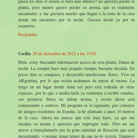
pasen los días el aroma se hará más intenso? no quisiera perder la
planta, pero menos quiero perder su aroma, que es realmente
encantador, y me gustaría mucho que llegue a la zona de la casa
donde me encuentro por la noche. Gracias desde ya por tu
respuesta.
Responder
Cecilia
29 de diciembre de 2012 a las 19:02
Hola, estoy buscando información acerca de esta planta, Dama de
noche. La compré hace muy poquito tiempo, bastante decaída. En
pocos días se compuso, y desarrolló muchísimas flores. Vivo en
ARgentina, por lo que recién acabamos de entrar al verano. La
tengo en un lugar donde tiene sol pero está rodeada de otras
especies, por lo que a media tarde ya comienza a recibir sombra.
sus primeras flores no daban aroma, y recién ahora está
comenzando a sentirse. Mi pregunta es la siguiente, por consejos
de amigos residentes en España, la he plantado a unos 10 metros
de la casa. Ahora me parece que esté muy lejos, ya que me
encanta su aroma y quisiera que impregne todo. Pero no me
atrevo a transplantarla por la gran cantidad de floración que está
presentando, y porque tengo temor de que no lo resista. Tampoco