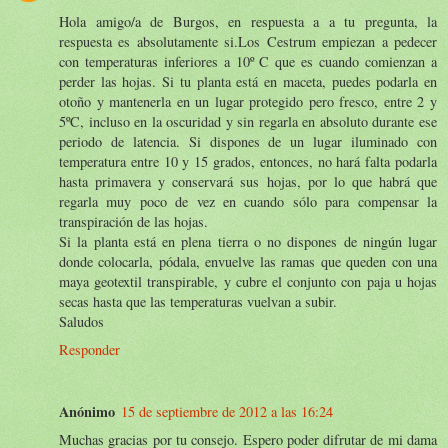
Hola amigo/a de Burgos, en respuesta a a tu pregunta, la
respuesta es absolutamente si.Los Cestrum empiezan a pedecer
con temperaturas inferiores a 10º C que es cuando comienzan a
perder las hojas. Si tu planta está en maceta, puedes podarla en
otoño y mantenerla en un lugar protegido pero fresco, entre 2 y
5ºC, incluso en la oscuridad y sin regarla en absoluto durante ese
periodo de latencia. Si dispones de un lugar iluminado con
temperatura entre 10 y 15 grados, entonces, no hará falta podarla
hasta primavera y conservará sus hojas, por lo que habrá que
regarla muy poco de vez en cuando sólo para compensar la
transpiración de las hojas.
Si la planta está en plena tierra o no dispones de ningún lugar
donde colocarla, pódala, envuelve las ramas que queden con una
maya geotextil transpirable, y cubre el conjunto con paja u hojas
secas hasta que las temperaturas vuelvan a subir.
Saludos
Responder
Anónimo
15 de septiembre de 2012 a las 16:24
Muchas gracias por tu consejo. Espero poder difrutar de mi dama