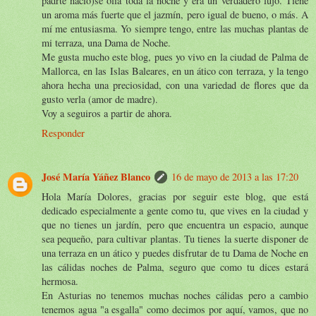
padrte nació)se olía toda la noche y era un verdadero lujo. Tiene
un aroma más fuerte que el jazmín, pero igual de bueno, o más. A
mí me entusiasma. Yo siempre tengo, entre las muchas plantas de
mi terraza, una Dama de Noche.
Me gusta mucho este blog, pues yo vivo en la ciudad de Palma de
Mallorca, en las Islas Baleares, en un ático con terraza, y la tengo
ahora hecha una preciosidad, con una variedad de flores que da
gusto verla (amor de madre).
Voy a seguiros a partir de ahora.
Responder
José María Yáñez Blanco
16 de mayo de 2013 a las 17:20
Hola María Dolores, gracias por seguir este blog, que está
dedicado especialmente a gente como tu, que vives en la ciudad y
que no tienes un jardín, pero que encuentra un espacio, aunque
sea pequeño, para cultivar plantas. Tu tienes la suerte disponer de
una terraza en un ático y puedes disfrutar de tu Dama de Noche en
las cálidas noches de Palma, seguro que como tu dices estará
hermosa.
En Asturias no tenemos muchas noches cálidas pero a cambio
tenemos agua "a esgalla" como decimos por aquí, vamos, que no