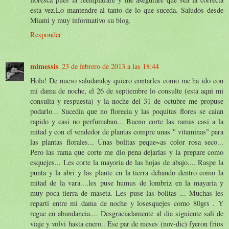
esta vez.Lo mantendre al tanto de lo que suceda. Saludos desde
Miami y muy informativo su blog.
Responder
mimessis
23 de febrero de 2013 a las 18:44
Hola! De nuevo saludandoy quiero contarles como me ha ido con
mi dama de noche, el 26 de septiembre lo consulte (esta aqui mi
consulta y respuesta) y la noche del 31 de octubre me propuse
podarlo... Sucedia que no florecia y las poquitas flores se caian
rapido y casi no perfumaban... Bueno corte las ramas casi a la
mitad y con el vendedor de plantas compre unas " vitaminas" para
las plantas florales... Unas bolitas peque~as color rosa seco...
Pero las rama que corte me dio pena dejarlas y la prepare como
esquejes... Les corte la mayoria de las hojas de abajo.... Raspe la
punta y la abri y las plante en la tierra dehando dentro como la
mitad de la vara....les puse humus de lombriz en la mayaria y
muy poca tierra de maseta. Les puse las bolitas ... Muchas les
reparti entre mi dama de noche y losesquejes como 80grs . Y
regue en abundancia.... Desgraciadamente al dia siguiente sali de
viaje y volvi hasta enero.. Ese par de meses (nov-dic) fyeron frios