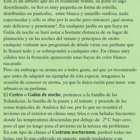
Este es un arbusto que no es realmente bonito, su porte es algo
desordenado, su flor es muy pequeña en forma de estrella,
distribuidas en panículas, entre blanca y amarillo verdosa, nada
espectacular y sólo se abre por la noche pero entonces ¡qué aroma
más delicioso y penetrante!. En cualquier jardín en que haya un
Galán de noche se hará notar a bastante distancia de su lugar de
plantación y en las noches del verano y principios de otoño
cualquier visitante nos preguntará de dónde viene ese perfume que
lo llenará todo y se sobrepondrá a cualquier otro. En climas muy
cálidos tras la floración aparecerán unas bayas de color blanco
nacarado.
Pero sin embargo su aroma no a todos gusta, así que yo recomiendo
que antes de adquirir un ejemplar de esta especie, tengamos la
ocasión de conocer su aroma, ya que la única razón para tener este
arbusto es su perfume.
Cestro
Galán de noche
El
o
, pertenece a la familia de las
Solanáceas, la familia de la patata y el tomate, y procede de las
zonas tropicales de América del sur, por lo que no resistirá el
invierno en el exterior en climas muy fríos o con heladas frecuentes
donde las temperaturas desciendan por debajo de 2º C bajo cero,
pero el que yo tengo pasa el invierno en la terraza sin problemas.
Cestrum nocturnum
En este tipo de climas el
, perderá todas sus
hojas, por lo que cultivado en maceta, puede trasladarse a un