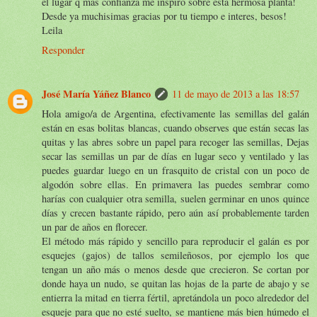
el lugar q mas confianza me inspiro sobre esta hermosa planta!
Desde ya muchisimas gracias por tu tiempo e interes, besos!
Leila
Responder
José María Yáñez Blanco
11 de mayo de 2013 a las 18:57
Hola amigo/a de Argentina, efectivamente las semillas del galán
están en esas bolitas blancas, cuando observes que están secas las
quitas y las abres sobre un papel para recoger las semillas, Dejas
secar las semillas un par de días en lugar seco y ventilado y las
puedes guardar luego en un frasquito de cristal con un poco de
algodón sobre ellas. En primavera las puedes sembrar como
harías con cualquier otra semilla, suelen germinar en unos quince
días y crecen bastante rápido, pero aún así probablemente tarden
un par de años en florecer.
El método más rápido y sencillo para reproducir el galán es por
esquejes (gajos) de tallos semileñosos, por ejemplo los que
tengan un año más o menos desde que crecieron. Se cortan por
donde haya un nudo, se quitan las hojas de la parte de abajo y se
entierra la mitad en tierra fértil, apretándola un poco alrededor del
esqueje para que no esté suelto, se mantiene más bien húmedo el