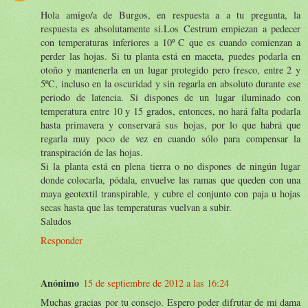
Hola amigo/a de Burgos, en respuesta a a tu pregunta, la
respuesta es absolutamente si.Los Cestrum empiezan a pedecer
con temperaturas inferiores a 10º C que es cuando comienzan a
perder las hojas. Si tu planta está en maceta, puedes podarla en
otoño y mantenerla en un lugar protegido pero fresco, entre 2 y
5ºC, incluso en la oscuridad y sin regarla en absoluto durante ese
periodo de latencia. Si dispones de un lugar iluminado con
temperatura entre 10 y 15 grados, entonces, no hará falta podarla
hasta primavera y conservará sus hojas, por lo que habrá que
regarla muy poco de vez en cuando sólo para compensar la
transpiración de las hojas.
Si la planta está en plena tierra o no dispones de ningún lugar
donde colocarla, pódala, envuelve las ramas que queden con una
maya geotextil transpirable, y cubre el conjunto con paja u hojas
secas hasta que las temperaturas vuelvan a subir.
Saludos
Responder
Anónimo
15 de septiembre de 2012 a las 16:24
Muchas gracias por tu consejo. Espero poder difrutar de mi dama