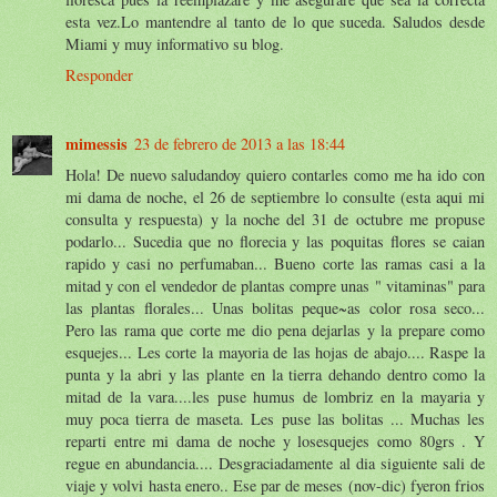
esta vez.Lo mantendre al tanto de lo que suceda. Saludos desde
Miami y muy informativo su blog.
Responder
mimessis
23 de febrero de 2013 a las 18:44
Hola! De nuevo saludandoy quiero contarles como me ha ido con
mi dama de noche, el 26 de septiembre lo consulte (esta aqui mi
consulta y respuesta) y la noche del 31 de octubre me propuse
podarlo... Sucedia que no florecia y las poquitas flores se caian
rapido y casi no perfumaban... Bueno corte las ramas casi a la
mitad y con el vendedor de plantas compre unas " vitaminas" para
las plantas florales... Unas bolitas peque~as color rosa seco...
Pero las rama que corte me dio pena dejarlas y la prepare como
esquejes... Les corte la mayoria de las hojas de abajo.... Raspe la
punta y la abri y las plante en la tierra dehando dentro como la
mitad de la vara....les puse humus de lombriz en la mayaria y
muy poca tierra de maseta. Les puse las bolitas ... Muchas les
reparti entre mi dama de noche y losesquejes como 80grs . Y
regue en abundancia.... Desgraciadamente al dia siguiente sali de
viaje y volvi hasta enero.. Ese par de meses (nov-dic) fyeron frios