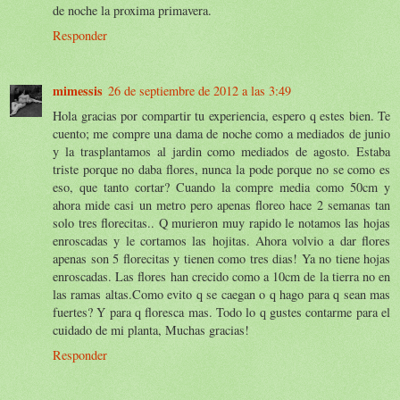
de noche la proxima primavera.
Responder
mimessis
26 de septiembre de 2012 a las 3:49
Hola gracias por compartir tu experiencia, espero q estes bien. Te
cuento; me compre una dama de noche como a mediados de junio
y la trasplantamos al jardin como mediados de agosto. Estaba
triste porque no daba flores, nunca la pode porque no se como es
eso, que tanto cortar? Cuando la compre media como 50cm y
ahora mide casi un metro pero apenas floreo hace 2 semanas tan
solo tres florecitas.. Q murieron muy rapido le notamos las hojas
enroscadas y le cortamos las hojitas. Ahora volvio a dar flores
apenas son 5 florecitas y tienen como tres dias! Ya no tiene hojas
enroscadas. Las flores han crecido como a 10cm de la tierra no en
las ramas altas.Como evito q se caegan o q hago para q sean mas
fuertes? Y para q floresca mas. Todo lo q gustes contarme para el
cuidado de mi planta, Muchas gracias!
Responder