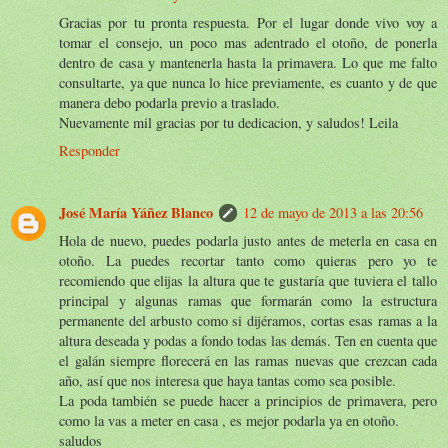
Gracias por tu pronta respuesta. Por el lugar donde vivo voy a
tomar el consejo, un poco mas adentrado el otoño, de ponerla
dentro de casa y mantenerla hasta la primavera. Lo que me falto
consultarte, ya que nunca lo hice previamente, es cuanto y de que
manera debo podarla previo a traslado.
Nuevamente mil gracias por tu dedicacion, y saludos! Leila
Responder
José María Yáñez Blanco
12 de mayo de 2013 a las 20:56
Hola de nuevo, puedes podarla justo antes de meterla en casa en
otoño. La puedes recortar tanto como quieras pero yo te
recomiendo que elijas la altura que te gustaría que tuviera el tallo
principal y algunas ramas que formarán como la estructura
permanente del arbusto como si dijéramos, cortas esas ramas a la
altura deseada y podas a fondo todas las demás. Ten en cuenta que
el galán siempre florecerá en las ramas nuevas que crezcan cada
año, así que nos interesa que haya tantas como sea posible.
La poda también se puede hacer a principios de primavera, pero
como la vas a meter en casa , es mejor podarla ya en otoño.
saludos