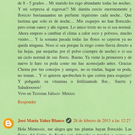
de 8 - 5 grados... Mi marido los rego abundante todas las noches.
Y mi sorpresa al regresar!! Mi damita crecio enormemente y
florecio bastaaaaantee un perfume riquisimo cada noche.. Que
lastima que solo es de noche.... Mis esquejes no han florecido,
pero estan sanos y ahi siguen. Lo unico triste no se si sea normal.
Ahora empezo a cambiar el clima a calor seco y polvoso, mucho
viento.... Y la semana pasada todas las flores se cayeron ya no
queda ninguna. Nose si sea porque la riego como lluvia directo a
las hojas, par mojarlas por el polvo (siempre de noche) o si sea
un ciclo normal de sus flores. Bueno. Ya viene la primavera y de
nuevo le hare su poda como me has aconsejado antes. Gracias
Chema por tus consejos y amigos, no se rindan, hagan su poda,
no teman... Y si quieren aprobechen lo que corten para esquejes!
Y pobganle su vitamina o fetilizantede flor... Suerte y
Saludooooos!
Vivo en Tesistan Jalisco- Mexico
Responder
José María Yáñez Blanco
28 de febrero de 2013 a las 12:27
Hola Mimessis, me alegra que tus plantas hayan florecido. Las
flores del Galán de Noche son delicadas y tienden a caerse en