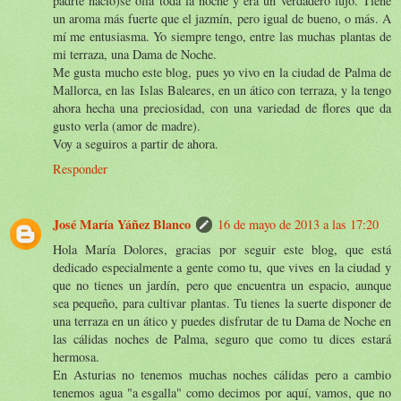
padrte nació)se olía toda la noche y era un verdadero lujo. Tiene
un aroma más fuerte que el jazmín, pero igual de bueno, o más. A
mí me entusiasma. Yo siempre tengo, entre las muchas plantas de
mi terraza, una Dama de Noche.
Me gusta mucho este blog, pues yo vivo en la ciudad de Palma de
Mallorca, en las Islas Baleares, en un ático con terraza, y la tengo
ahora hecha una preciosidad, con una variedad de flores que da
gusto verla (amor de madre).
Voy a seguiros a partir de ahora.
Responder
José María Yáñez Blanco
16 de mayo de 2013 a las 17:20
Hola María Dolores, gracias por seguir este blog, que está
dedicado especialmente a gente como tu, que vives en la ciudad y
que no tienes un jardín, pero que encuentra un espacio, aunque
sea pequeño, para cultivar plantas. Tu tienes la suerte disponer de
una terraza en un ático y puedes disfrutar de tu Dama de Noche en
las cálidas noches de Palma, seguro que como tu dices estará
hermosa.
En Asturias no tenemos muchas noches cálidas pero a cambio
tenemos agua "a esgalla" como decimos por aquí, vamos, que no