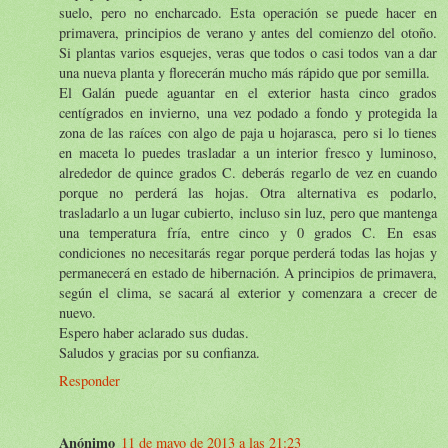
suelo, pero no encharcado. Esta operación se puede hacer en
primavera, principios de verano y antes del comienzo del otoño.
Si plantas varios esquejes, veras que todos o casi todos van a dar
una nueva planta y florecerán mucho más rápido que por semilla.
El Galán puede aguantar en el exterior hasta cinco grados
centígrados en invierno, una vez podado a fondo y protegida la
zona de las raíces con algo de paja u hojarasca, pero si lo tienes
en maceta lo puedes trasladar a un interior fresco y luminoso,
alrededor de quince grados C. deberás regarlo de vez en cuando
porque no perderá las hojas. Otra alternativa es podarlo,
trasladarlo a un lugar cubierto, incluso sin luz, pero que mantenga
una temperatura fría, entre cinco y 0 grados C. En esas
condiciones no necesitarás regar porque perderá todas las hojas y
permanecerá en estado de hibernación. A principios de primavera,
según el clima, se sacará al exterior y comenzara a crecer de
nuevo.
Espero haber aclarado sus dudas.
Saludos y gracias por su confianza.
Responder
Anónimo
11 de mayo de 2013 a las 21:23