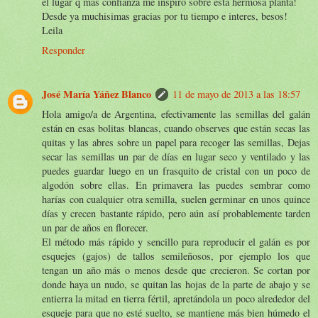
el lugar q mas confianza me inspiro sobre esta hermosa planta!
Desde ya muchisimas gracias por tu tiempo e interes, besos!
Leila
Responder
José María Yáñez Blanco
11 de mayo de 2013 a las 18:57
Hola amigo/a de Argentina, efectivamente las semillas del galán
están en esas bolitas blancas, cuando observes que están secas las
quitas y las abres sobre un papel para recoger las semillas, Dejas
secar las semillas un par de días en lugar seco y ventilado y las
puedes guardar luego en un frasquito de cristal con un poco de
algodón sobre ellas. En primavera las puedes sembrar como
harías con cualquier otra semilla, suelen germinar en unos quince
días y crecen bastante rápido, pero aún así probablemente tarden
un par de años en florecer.
El método más rápido y sencillo para reproducir el galán es por
esquejes (gajos) de tallos semileñosos, por ejemplo los que
tengan un año más o menos desde que crecieron. Se cortan por
donde haya un nudo, se quitan las hojas de la parte de abajo y se
entierra la mitad en tierra fértil, apretándola un poco alrededor del
esqueje para que no esté suelto, se mantiene más bien húmedo el