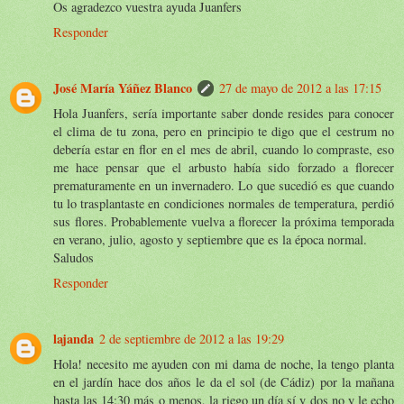
Os agradezco vuestra ayuda Juanfers
Responder
José María Yáñez Blanco
27 de mayo de 2012 a las 17:15
Hola Juanfers, sería importante saber donde resides para conocer
el clima de tu zona, pero en principio te digo que el cestrum no
debería estar en flor en el mes de abril, cuando lo compraste, eso
me hace pensar que el arbusto había sido forzado a florecer
prematuramente en un invernadero. Lo que sucedió es que cuando
tu lo trasplantaste en condiciones normales de temperatura, perdió
sus flores. Probablemente vuelva a florecer la próxima temporada
en verano, julio, agosto y septiembre que es la época normal.
Saludos
Responder
lajanda
2 de septiembre de 2012 a las 19:29
Hola! necesito me ayuden con mi dama de noche, la tengo planta
en el jardín hace dos años le da el sol (de Cádiz) por la mañana
hasta las 14:30 más o menos, la riego un día sí y dos no y le echo