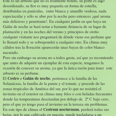
Este es un arbusto que no es realmente bonito, su porte es algo
desordenado, su flor es muy pequeña en forma de estrella,
distribuidas en panículas, entre blanca y amarillo verdosa, nada
espectacular y sólo se abre por la noche pero entonces ¡qué aroma
más delicioso y penetrante!. En cualquier jardín en que haya un
Galán de noche se hará notar a bastante distancia de su lugar de
plantación y en las noches del verano y principios de otoño
cualquier visitante nos preguntará de dónde viene ese perfume que
lo llenará todo y se sobrepondrá a cualquier otro. En climas muy
cálidos tras la floración aparecerán unas bayas de color blanco
nacarado.
Pero sin embargo su aroma no a todos gusta, así que yo recomiendo
que antes de adquirir un ejemplar de esta especie, tengamos la
ocasión de conocer su aroma, ya que la única razón para tener este
arbusto es su perfume.
Cestro
Galán de noche
El
o
, pertenece a la familia de las
Solanáceas, la familia de la patata y el tomate, y procede de las
zonas tropicales de América del sur, por lo que no resistirá el
invierno en el exterior en climas muy fríos o con heladas frecuentes
donde las temperaturas desciendan por debajo de 2º C bajo cero,
pero el que yo tengo pasa el invierno en la terraza sin problemas.
Cestrum nocturnum
En este tipo de climas el
, perderá todas sus
hojas, por lo que cultivado en maceta, puede trasladarse a un