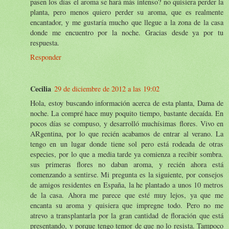
pasen los días el aroma se hará más intenso? no quisiera perder la
planta, pero menos quiero perder su aroma, que es realmente
encantador, y me gustaría mucho que llegue a la zona de la casa
donde me encuentro por la noche. Gracias desde ya por tu
respuesta.
Responder
Cecilia
29 de diciembre de 2012 a las 19:02
Hola, estoy buscando información acerca de esta planta, Dama de
noche. La compré hace muy poquito tiempo, bastante decaída. En
pocos días se compuso, y desarrolló muchísimas flores. Vivo en
ARgentina, por lo que recién acabamos de entrar al verano. La
tengo en un lugar donde tiene sol pero está rodeada de otras
especies, por lo que a media tarde ya comienza a recibir sombra.
sus primeras flores no daban aroma, y recién ahora está
comenzando a sentirse. Mi pregunta es la siguiente, por consejos
de amigos residentes en España, la he plantado a unos 10 metros
de la casa. Ahora me parece que esté muy lejos, ya que me
encanta su aroma y quisiera que impregne todo. Pero no me
atrevo a transplantarla por la gran cantidad de floración que está
presentando, y porque tengo temor de que no lo resista. Tampoco