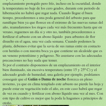
emplazamiento protegido pero frío, incluso en la oscuridad, donde
la temperatura no baje de los cero grados, durante este periodo de
hibernación no habrá que regar nada. Cuando llegue el buen
tiempo, procederemos a una poda general del arbusto para que
ramifique bien ya que florece en el extremo de las nuevas ramas del
año, reanudaremos los riegos cada vez más frecuentes hasta que en
verano, reguemos un día si y otro no, también procederemos a
fertilizar el arbusto con un abono líquido para arbustos de flor
disuelto en el agua, una vez cada semana. Cuando podemos la
planta, debemos evitar que la savia de sus ramas entre en contacto
con heridas o con nuestra boca ya que contiene un alcaloide que es
un veneno potentísimo y peligroso. No asustarse con las adecuadas
precauciones no hay nada que temer.
Si por el contrario disponemos de un emplazamiento en el interior
bien iluminado, sin excesiva temperatura (entre 15 y 25º C) y el
adecuado grado de humedad, una galería por ejemplo, podríamos
Galán o Dama de noche
conseguir que el
florezca en pleno
invierno, ya que en clima templado este arbusto no pierde las hoja y
puede estar en vegetación todo el año, en este caso habrá que regar
de vez en cuando y fertilizar con abono líquido una vez al mes. Con
este tipo de cultivo es mejor que la poda la hagamos a principios de
otoño.