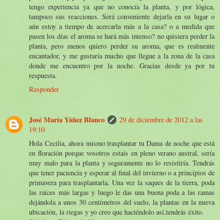
tengo experiencia ya que no conocía la planta, y por lógica,
tampoco sus reacciones. Será conveniente dejarla en su lugar o
aún estoy a tiempo de acercarla más a la casa? o a medida que
pasen los días el aroma se hará más intenso? no quisiera perder la
planta, pero menos quiero perder su aroma, que es realmente
encantador, y me gustaría mucho que llegue a la zona de la casa
donde me encuentro por la noche. Gracias desde ya por tu
respuesta.
Responder
José María Yáñez Blanco
29 de diciembre de 2012 a las
19:10
Hola Cecilia, ahora mismo trasplantar tu Dama de noche que está
en floración porque vosotros estaís en pleno verano austral, sería
muy malo para la planta y seguramente no lo resistiría. Tendrás
que tener paciencia y esperar al final del invierno o a princípios de
primavera para trasplantarla. Una vez la saques de la tierra, poda
las raíces más largas y luego le das una buena poda a las ramas
dejándola a unos 30 centímetros del suelo, la plantas en la nueva
ubicación, la riegas y yo creo que haciéndolo así,tendrás éxito.