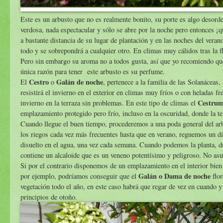
Este es un arbusto que no es realmente bonito, su porte es algo desorde
verdosa, nada espectacular y sólo se abre por la noche pero entonces ¡
a bastante distancia de su lugar de plantación y en las noches del vera
todo y se sobrepondrá a cualquier otro. En climas muy cálidos tras la 
Pero sin embargo su aroma no a todos gusta, así que yo recomiendo que
única razón para tener este arbusto es su perfume.
Cestro
Galán de noche
El
o
, pertenece a la familia de las Solanáceas,
resistirá el invierno en el exterior en climas muy fríos o con heladas 
Cestru
invierno en la terraza sin problemas. En este tipo de climas el
emplazamiento protegido pero frío, incluso en la oscuridad, donde la t
Cuando llegue el buen tiempo, procederemos a una poda general del arb
los riegos cada vez más frecuentes hasta que en verano, reguemos un día
disuelto en el agua, una vez cada semana. Cuando podemos la planta, de
contiene un alcaloide que es un veneno potentísimo y peligroso. No as
Si por el contrario disponemos de un emplazamiento en el interior bien
Galán o Dama de noche
por ejemplo, podríamos conseguir que el
flor
vegetación todo el año, en este caso habrá que regar de vez en cuando y
principios de otoño.