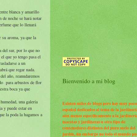
entre blanca y amarillo
n de noche se hará notar
erfume que lo llenará
r su aroma, ya que la
a del sur, por lo que no
 el que yo tengo pasa el
rasladarse a un
habrá que regar nada.
s del año, reanudaremos
Bienvenido a mi blog
do para arbustos de flor
estra boca ya que
e humedad, una galería
Existen miles de blogs pero hay muy poco
ja y puede estar en
español dedicados al tema de la jardinerí
 que la poda la hagamos a
aún menos específicamente a la jardinerí
macetas y jardineras u otro tipo de
contenedores distintos del puro suelo del
jardín, sin embargo no todo el mundo p