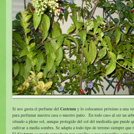
Cestrum
Si nos gusta el perfume del
y lo colocamos próximo a una ven
para perfumar nuestra casa o nuestro patio. En todo caso al ser un arbu
situado a pleno sol, aunque protegido del sol del mediodía que puede q
cultivar a media sombra. Se adapta a todo tipo de terreno siempre que n
Cestrum
El
se puede reproducir por semillas o por estaquillas semi ma