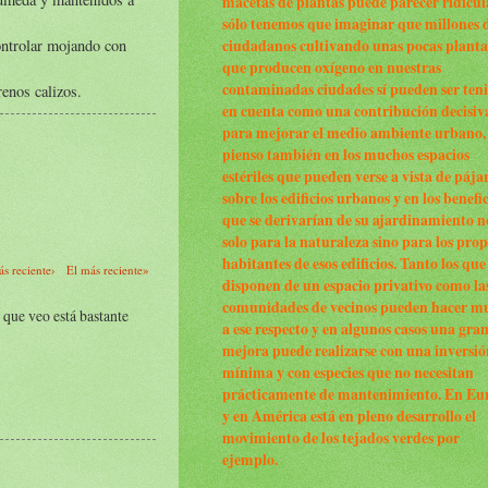
macetas de plantas puede parecer ridícul
sólo tenemos que imaginar que millones 
ontrolar mojando con
ciudadanos cultivando unas pocas planta
que producen oxígeno en nuestras
contaminadas ciudades sí pueden ser ten
renos calizos.
en cuenta como una contribución decisiv
para mejorar el medio ambiente urbano,
pienso también en los muchos espacios
estériles que pueden verse a vista de pája
sobre los edificios urbanos y en los benefi
que se derivarían de su ajardinamiento n
solo para la naturaleza sino para los prop
habitantes de esos edificios. Tanto los que
s reciente›
El más reciente»
disponen de un espacio privativo como la
comunidades de vecinos pueden hacer m
 que veo está bastante
a ese respecto y en algunos casos una gra
mejora puede realizarse con una inversió
mínima y con especies que no necesitan
prácticamente de mantenimiento. En Eu
y en América está en pleno desarrollo el
movimiento de los tejados verdes por
ejemplo.