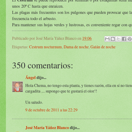
unos 20º C hasta que enraícen.
Las plagas más frecuentes son los pulgones que pueden provocar que la
frecuencia todo el arbusto.
Para mantener sus hojas verdes y lustrosas, es conveniente regar con que
Publicado por
José María Yáñez Blanco
en
19:06
Etiquetas:
Cestrum nocturnum
,
Dama de noche
,
Galán de noche
350 comentarios:
Ángel
dijo...
Hola Chema, no tengo esta planta, y tienes razón, ella en sí no tie
cargadita .... supongo que te gustará el olor!!
Un saludo.
9 de octubre de 2011 a las 22:29
José María Yáñez Blanco
dijo...