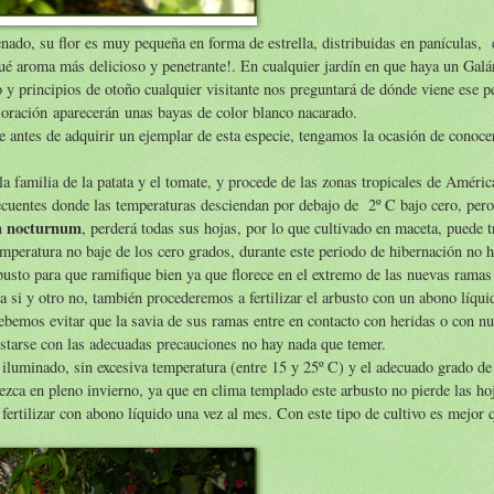
nado, su flor es muy pequeña en forma de estrella, distribuidas en panículas, 
qué aroma más delicioso y penetrante!. En cualquier jardín en que haya un Galá
no y principios de otoño cualquier visitante nos preguntará de dónde viene ese p
floración aparecerán unas bayas de color blanco nacarado.
 antes de adquirir un ejemplar de esta especie, tengamos la ocasión de conoce
 la familia de la patata y el tomate, y procede de las zonas tropicales de Améric
frecuentes donde las temperaturas desciendan por debajo de 2º C bajo cero, pero
m nocturnum
, perderá todas sus hojas, por lo que cultivado en maceta, puede t
emperatura no baje de los cero grados, durante este periodo de hibernación no 
usto para que ramifique bien ya que florece en el extremo de las nuevas rama
 si y otro no, también procederemos a fertilizar el arbusto con un abono líqui
bemos evitar que la savia de sus ramas entre en contacto con heridas o con nu
ustarse con las adecuadas precauciones no hay nada que temer.
 iluminado, sin excesiva temperatura (entre 15 y 25º C) y el adecuado grado d
ezca en pleno invierno, ya que en clima templado este arbusto no pierde las ho
 fertilizar con abono líquido una vez al mes. Con este tipo de cultivo es mejor