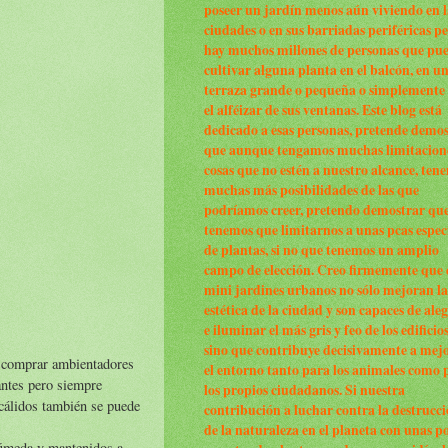
poseer un jardín menos aún viviendo en l
ciudades o en sus barriadas periféricas p
hay muchos millones de personas que pu
cultivar alguna planta en el balcón, en u
terraza grande o pequeña o simplemente
el alféizar de sus ventanas. Este blog está
dedicado a esas personas, pretende demo
que aunque tengamos muchas limitacion
cosas que no estén a nuestro alcance, ten
muchas más posibilidades de las que
podríamos creer, pretendo demostrar qu
tenemos que limitarnos a unas pcas espec
de plantas, si no que tenemos un amplio
campo de elección. Creo firmemente que 
mini jardines urbanos no sólo mejoran la
estética de la ciudad y son capaces de ale
e iluminar el más gris y feo de los edificio
sino que contribuye decisivamente a mej
s comprar ambientadores
el entorno tanto para los animales como 
antes pero siempre
los propios ciudadanos. Si nuestra
 cálidos también se puede
contribución a luchar contra la destrucc
de la naturaleza en el planeta con unas p
 húmeda y mantenidos a