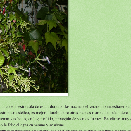
tana de nuestra sala de estar, durante las noches del verano no necesitaremo
sto poco estético, es mejor situarlo entre otras plantas o arbustos más interes
uemar sus hojas, en lugar cálido, protegido de vientos fuertes. En climas muy
o le falte el agua en verano y se abone.
duras al principio del verano, que se plantarán en sustrato con turba y arena