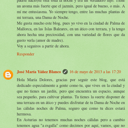
padrte nació)se olía toda la noche y era un verdadero lujo. Tiene
un aroma más fuerte que el jazmín, pero igual de bueno, o más. A
mí me entusiasma. Yo siempre tengo, entre las muchas plantas de
mi terraza, una Dama de Noche.
Me gusta mucho este blog, pues yo vivo en la ciudad de Palma de
Mallorca, en las Islas Baleares, en un ático con terraza, y la tengo
ahora hecha una preciosidad, con una variedad de flores que da
gusto verla (amor de madre).
Voy a seguiros a partir de ahora.
Responder
José María Yáñez Blanco
16 de mayo de 2013 a las 17:20
Hola María Dolores, gracias por seguir este blog, que está
dedicado especialmente a gente como tu, que vives en la ciudad y
que no tienes un jardín, pero que encuentra un espacio, aunque
sea pequeño, para cultivar plantas. Tu tienes la suerte disponer de
una terraza en un ático y puedes disfrutar de tu Dama de Noche en
las cálidas noches de Palma, seguro que como tu dices estará
hermosa.
En Asturias no tenemos muchas noches cálidas pero a cambio
tenemos agua "a esgalla" como decimos por aquí, vamos, que no