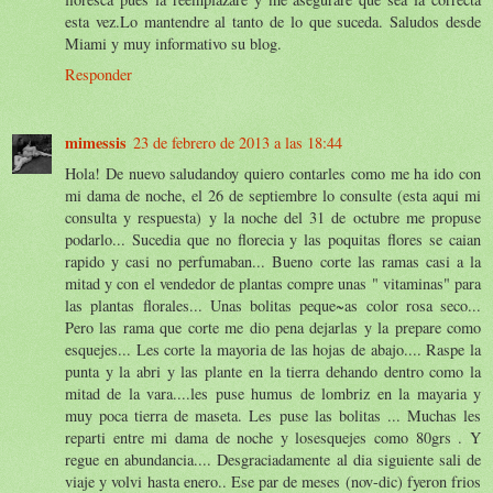
esta vez.Lo mantendre al tanto de lo que suceda. Saludos desde
Miami y muy informativo su blog.
Responder
mimessis
23 de febrero de 2013 a las 18:44
Hola! De nuevo saludandoy quiero contarles como me ha ido con
mi dama de noche, el 26 de septiembre lo consulte (esta aqui mi
consulta y respuesta) y la noche del 31 de octubre me propuse
podarlo... Sucedia que no florecia y las poquitas flores se caian
rapido y casi no perfumaban... Bueno corte las ramas casi a la
mitad y con el vendedor de plantas compre unas " vitaminas" para
las plantas florales... Unas bolitas peque~as color rosa seco...
Pero las rama que corte me dio pena dejarlas y la prepare como
esquejes... Les corte la mayoria de las hojas de abajo.... Raspe la
punta y la abri y las plante en la tierra dehando dentro como la
mitad de la vara....les puse humus de lombriz en la mayaria y
muy poca tierra de maseta. Les puse las bolitas ... Muchas les
reparti entre mi dama de noche y losesquejes como 80grs . Y
regue en abundancia.... Desgraciadamente al dia siguiente sali de
viaje y volvi hasta enero.. Ese par de meses (nov-dic) fyeron frios