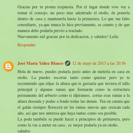
Gracias por tu pronta respuesta. Por el lugar donde vivo voy a
tomar el consejo, un poco mas adentrado el otoño, de ponerla
dentro de casa y mantenerla hasta la primavera. Lo que me falto
consultarte, ya que nunca lo hice previamente, es cuanto y de que
manera debo podarla previo a traslado.
Nuevamente mil gracias por tu dedicacion, y saludos! Leila
Responder
José María Yáñez Blanco
12 de mayo de 2013 a las 20:56
Hola de nuevo, puedes podarla justo antes de meterla en casa en
otoño. La puedes recortar tanto como quieras pero yo te
recomiendo que elijas la altura que te gustaría que tuviera el tallo
principal y algunas ramas que formarán como la estructura
permanente del arbusto como si dijéramos, cortas esas ramas a la
altura deseada y podas a fondo todas las demás. Ten en cuenta que
el galán siempre florecerá en las ramas nuevas que crezcan cada
año, así que nos interesa que haya tantas como sea posible.
La poda también se puede hacer a principios de primavera, pero
como la vas a meter en casa , es mejor podarla ya en otoño.
saludos