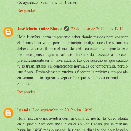
Os agradezco vuestra ayuda Juanfers
Responder
José María Yáñez Blanco
27 de mayo de 2012 a las 17:15
Hola Juanfers, sería importante saber donde resides para conocer
el clima de tu zona, pero en principio te digo que el cestrum no
debería estar en flor en el mes de abril, cuando lo compraste, eso
me hace pensar que el arbusto había sido forzado a florecer
prematuramente en un invernadero. Lo que sucedió es que cuando
tu lo trasplantaste en condiciones normales de temperatura, perdió
sus flores. Probablemente vuelva a florecer la próxima temporada
en verano, julio, agosto y septiembre que es la época normal.
Saludos
Responder
lajanda
2 de septiembre de 2012 a las 19:29
Hola! necesito me ayuden con mi dama de noche, la tengo planta
en el jardín hace dos años le da el sol (de Cádiz) por la mañana
hasta las 14:30 más o menos, la riego un día sí y dos no y le echo