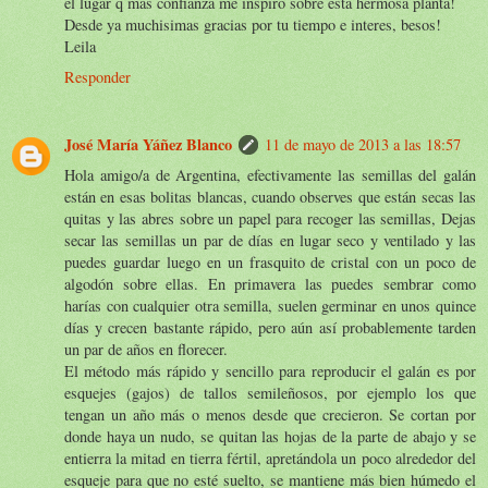
el lugar q mas confianza me inspiro sobre esta hermosa planta!
Desde ya muchisimas gracias por tu tiempo e interes, besos!
Leila
Responder
José María Yáñez Blanco
11 de mayo de 2013 a las 18:57
Hola amigo/a de Argentina, efectivamente las semillas del galán
están en esas bolitas blancas, cuando observes que están secas las
quitas y las abres sobre un papel para recoger las semillas, Dejas
secar las semillas un par de días en lugar seco y ventilado y las
puedes guardar luego en un frasquito de cristal con un poco de
algodón sobre ellas. En primavera las puedes sembrar como
harías con cualquier otra semilla, suelen germinar en unos quince
días y crecen bastante rápido, pero aún así probablemente tarden
un par de años en florecer.
El método más rápido y sencillo para reproducir el galán es por
esquejes (gajos) de tallos semileñosos, por ejemplo los que
tengan un año más o menos desde que crecieron. Se cortan por
donde haya un nudo, se quitan las hojas de la parte de abajo y se
entierra la mitad en tierra fértil, apretándola un poco alrededor del
esqueje para que no esté suelto, se mantiene más bien húmedo el