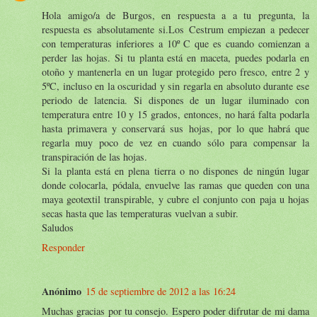
Hola amigo/a de Burgos, en respuesta a a tu pregunta, la
respuesta es absolutamente si.Los Cestrum empiezan a pedecer
con temperaturas inferiores a 10º C que es cuando comienzan a
perder las hojas. Si tu planta está en maceta, puedes podarla en
otoño y mantenerla en un lugar protegido pero fresco, entre 2 y
5ºC, incluso en la oscuridad y sin regarla en absoluto durante ese
periodo de latencia. Si dispones de un lugar iluminado con
temperatura entre 10 y 15 grados, entonces, no hará falta podarla
hasta primavera y conservará sus hojas, por lo que habrá que
regarla muy poco de vez en cuando sólo para compensar la
transpiración de las hojas.
Si la planta está en plena tierra o no dispones de ningún lugar
donde colocarla, pódala, envuelve las ramas que queden con una
maya geotextil transpirable, y cubre el conjunto con paja u hojas
secas hasta que las temperaturas vuelvan a subir.
Saludos
Responder
Anónimo
15 de septiembre de 2012 a las 16:24
Muchas gracias por tu consejo. Espero poder difrutar de mi dama