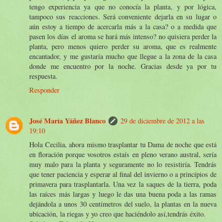
tengo experiencia ya que no conocía la planta, y por lógica,
tampoco sus reacciones. Será conveniente dejarla en su lugar o
aún estoy a tiempo de acercarla más a la casa? o a medida que
pasen los días el aroma se hará más intenso? no quisiera perder la
planta, pero menos quiero perder su aroma, que es realmente
encantador, y me gustaría mucho que llegue a la zona de la casa
donde me encuentro por la noche. Gracias desde ya por tu
respuesta.
Responder
José María Yáñez Blanco
29 de diciembre de 2012 a las
19:10
Hola Cecilia, ahora mismo trasplantar tu Dama de noche que está
en floración porque vosotros estaís en pleno verano austral, sería
muy malo para la planta y seguramente no lo resistiría. Tendrás
que tener paciencia y esperar al final del invierno o a princípios de
primavera para trasplantarla. Una vez la saques de la tierra, poda
las raíces más largas y luego le das una buena poda a las ramas
dejándola a unos 30 centímetros del suelo, la plantas en la nueva
ubicación, la riegas y yo creo que haciéndolo así,tendrás éxito.