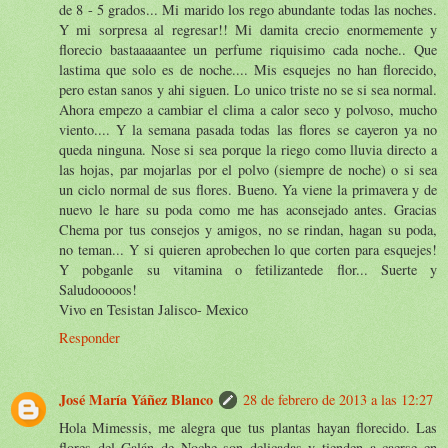
de 8 - 5 grados... Mi marido los rego abundante todas las noches.
Y mi sorpresa al regresar!! Mi damita crecio enormemente y
florecio bastaaaaantee un perfume riquisimo cada noche.. Que
lastima que solo es de noche.... Mis esquejes no han florecido,
pero estan sanos y ahi siguen. Lo unico triste no se si sea normal.
Ahora empezo a cambiar el clima a calor seco y polvoso, mucho
viento.... Y la semana pasada todas las flores se cayeron ya no
queda ninguna. Nose si sea porque la riego como lluvia directo a
las hojas, par mojarlas por el polvo (siempre de noche) o si sea
un ciclo normal de sus flores. Bueno. Ya viene la primavera y de
nuevo le hare su poda como me has aconsejado antes. Gracias
Chema por tus consejos y amigos, no se rindan, hagan su poda,
no teman... Y si quieren aprobechen lo que corten para esquejes!
Y pobganle su vitamina o fetilizantede flor... Suerte y
Saludooooos!
Vivo en Tesistan Jalisco- Mexico
Responder
José María Yáñez Blanco
28 de febrero de 2013 a las 12:27
Hola Mimessis, me alegra que tus plantas hayan florecido. Las
flores del Galán de Noche son delicadas y tienden a caerse en