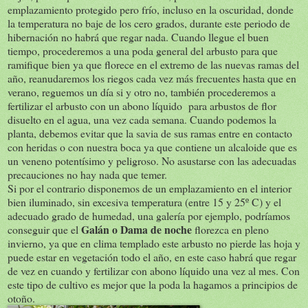
emplazamiento protegido pero frío, incluso en la oscuridad, donde
la temperatura no baje de los cero grados, durante este periodo de
hibernación no habrá que regar nada. Cuando llegue el buen
tiempo, procederemos a una poda general del arbusto para que
ramifique bien ya que florece en el extremo de las nuevas ramas del
año, reanudaremos los riegos cada vez más frecuentes hasta que en
verano, reguemos un día si y otro no, también procederemos a
fertilizar el arbusto con un abono líquido para arbustos de flor
disuelto en el agua, una vez cada semana. Cuando podemos la
planta, debemos evitar que la savia de sus ramas entre en contacto
con heridas o con nuestra boca ya que contiene un alcaloide que es
un veneno potentísimo y peligroso. No asustarse con las adecuadas
precauciones no hay nada que temer.
Si por el contrario disponemos de un emplazamiento en el interior
bien iluminado, sin excesiva temperatura (entre 15 y 25º C) y el
adecuado grado de humedad, una galería por ejemplo, podríamos
Galán o Dama de noche
conseguir que el
florezca en pleno
invierno, ya que en clima templado este arbusto no pierde las hoja y
puede estar en vegetación todo el año, en este caso habrá que regar
de vez en cuando y fertilizar con abono líquido una vez al mes. Con
este tipo de cultivo es mejor que la poda la hagamos a principios de
otoño.