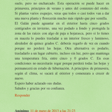
suelo, pero no encharcado. Esta operación se puede hacer en
primavera, principios de verano y antes del comienzo del otoño.
Si plantas varios esquejes, veras que todos o casi todos van a dar
una nueva planta y florecerán mucho más rápido que por semilla.
El Galán puede aguantar en el exterior hasta cinco grados
centígrados en invierno, una vez podado a fondo y protegida la
zona de las raíces con algo de paja u hojarasca, pero si lo tienes
en maceta lo puedes trasladar a un interior fresco y luminoso,
alrededor de quince grados C. deberás regarlo de vez en cuando
porque no perderá las hojas. Otra alternativa es podarlo,
trasladarlo a un lugar cubierto, incluso sin luz, pero que mantenga
una temperatura fría, entre cinco y 0 grados C. En esas
condiciones no necesitarás regar porque perderá todas las hojas y
permanecerá en estado de hibernación. A principios de primavera,
según el clima, se sacará al exterior y comenzara a crecer de
nuevo.
Espero haber aclarado sus dudas.
Saludos y gracias por su confianza.
Responder
Anónimo
11 de mayo de 2013 a las 21:23