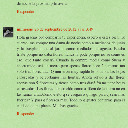
de noche la proxima primavera.
Responder
mimessis
26 de septiembre de 2012 a las 3:49
Hola gracias por compartir tu experiencia, espero q estes bien. Te
cuento; me compre una dama de noche como a mediados de junio
y la trasplantamos al jardin como mediados de agosto. Estaba
triste porque no daba flores, nunca la pode porque no se como es
eso, que tanto cortar? Cuando la compre media como 50cm y
ahora mide casi un metro pero apenas floreo hace 2 semanas tan
solo tres florecitas.. Q murieron muy rapido le notamos las hojas
enroscadas y le cortamos las hojitas. Ahora volvio a dar flores
apenas son 5 florecitas y tienen como tres dias! Ya no tiene hojas
enroscadas. Las flores han crecido como a 10cm de la tierra no en
las ramas altas.Como evito q se caegan o q hago para q sean mas
fuertes? Y para q floresca mas. Todo lo q gustes contarme para el
cuidado de mi planta, Muchas gracias!
Responder