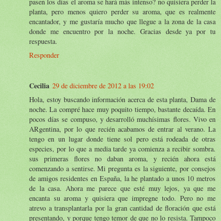
pasen los días el aroma se hará más intenso? no quisiera perder la
planta, pero menos quiero perder su aroma, que es realmente
encantador, y me gustaría mucho que llegue a la zona de la casa
donde me encuentro por la noche. Gracias desde ya por tu
respuesta.
Responder
Cecilia
29 de diciembre de 2012 a las 19:02
Hola, estoy buscando información acerca de esta planta, Dama de
noche. La compré hace muy poquito tiempo, bastante decaída. En
pocos días se compuso, y desarrolló muchísimas flores. Vivo en
ARgentina, por lo que recién acabamos de entrar al verano. La
tengo en un lugar donde tiene sol pero está rodeada de otras
especies, por lo que a media tarde ya comienza a recibir sombra.
sus primeras flores no daban aroma, y recién ahora está
comenzando a sentirse. Mi pregunta es la siguiente, por consejos
de amigos residentes en España, la he plantado a unos 10 metros
de la casa. Ahora me parece que esté muy lejos, ya que me
encanta su aroma y quisiera que impregne todo. Pero no me
atrevo a transplantarla por la gran cantidad de floración que está
presentando, y porque tengo temor de que no lo resista. Tampoco