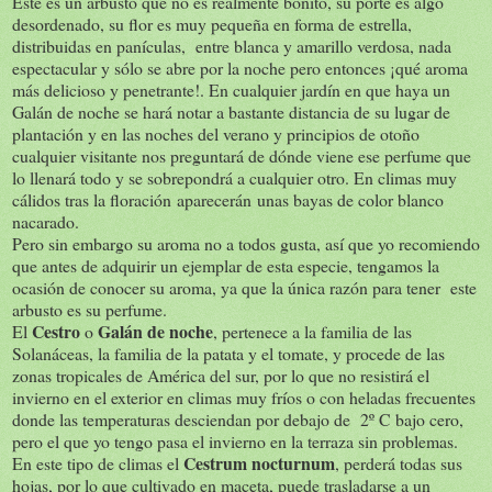
Este es un arbusto que no es realmente bonito, su porte es algo
desordenado, su flor es muy pequeña en forma de estrella,
distribuidas en panículas, entre blanca y amarillo verdosa, nada
espectacular y sólo se abre por la noche pero entonces ¡qué aroma
más delicioso y penetrante!. En cualquier jardín en que haya un
Galán de noche se hará notar a bastante distancia de su lugar de
plantación y en las noches del verano y principios de otoño
cualquier visitante nos preguntará de dónde viene ese perfume que
lo llenará todo y se sobrepondrá a cualquier otro. En climas muy
cálidos tras la floración aparecerán unas bayas de color blanco
nacarado.
Pero sin embargo su aroma no a todos gusta, así que yo recomiendo
que antes de adquirir un ejemplar de esta especie, tengamos la
ocasión de conocer su aroma, ya que la única razón para tener este
arbusto es su perfume.
Cestro
Galán de noche
El
o
, pertenece a la familia de las
Solanáceas, la familia de la patata y el tomate, y procede de las
zonas tropicales de América del sur, por lo que no resistirá el
invierno en el exterior en climas muy fríos o con heladas frecuentes
donde las temperaturas desciendan por debajo de 2º C bajo cero,
pero el que yo tengo pasa el invierno en la terraza sin problemas.
Cestrum nocturnum
En este tipo de climas el
, perderá todas sus
hojas, por lo que cultivado en maceta, puede trasladarse a un