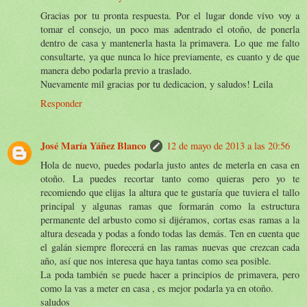
Gracias por tu pronta respuesta. Por el lugar donde vivo voy a
tomar el consejo, un poco mas adentrado el otoño, de ponerla
dentro de casa y mantenerla hasta la primavera. Lo que me falto
consultarte, ya que nunca lo hice previamente, es cuanto y de que
manera debo podarla previo a traslado.
Nuevamente mil gracias por tu dedicacion, y saludos! Leila
Responder
José María Yáñez Blanco
12 de mayo de 2013 a las 20:56
Hola de nuevo, puedes podarla justo antes de meterla en casa en
otoño. La puedes recortar tanto como quieras pero yo te
recomiendo que elijas la altura que te gustaría que tuviera el tallo
principal y algunas ramas que formarán como la estructura
permanente del arbusto como si dijéramos, cortas esas ramas a la
altura deseada y podas a fondo todas las demás. Ten en cuenta que
el galán siempre florecerá en las ramas nuevas que crezcan cada
año, así que nos interesa que haya tantas como sea posible.
La poda también se puede hacer a principios de primavera, pero
como la vas a meter en casa , es mejor podarla ya en otoño.
saludos