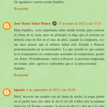
Os agradezco vuestra ayuda Juanfers
Responder
José María Yáñez Blanco
27 de mayo de 2012 a las 17:15
Hola Juanfers, sería importante saber donde resides para conocer
el clima de tu zona, pero en principio te digo que el cestrum no
debería estar en flor en el mes de abril, cuando lo compraste, eso
me hace pensar que el arbusto había sido forzado a florecer
prematuramente en un invernadero. Lo que sucedió es que cuando
tu lo trasplantaste en condiciones normales de temperatura, perdió
sus flores. Probablemente vuelva a florecer la próxima temporada
en verano, julio, agosto y septiembre que es la época normal.
Saludos
Responder
lajanda
2 de septiembre de 2012 a las 19:29
Hola! necesito me ayuden con mi dama de noche, la tengo planta
en el jardín hace dos años le da el sol (de Cádiz) por la mañana
hasta las 14:30 más o menos, la riego un día sí y dos no y le echo