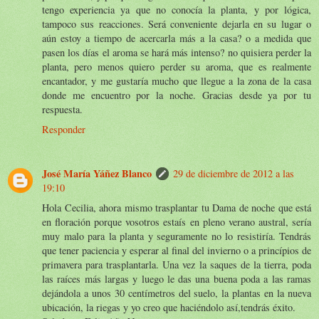
tengo experiencia ya que no conocía la planta, y por lógica,
tampoco sus reacciones. Será conveniente dejarla en su lugar o
aún estoy a tiempo de acercarla más a la casa? o a medida que
pasen los días el aroma se hará más intenso? no quisiera perder la
planta, pero menos quiero perder su aroma, que es realmente
encantador, y me gustaría mucho que llegue a la zona de la casa
donde me encuentro por la noche. Gracias desde ya por tu
respuesta.
Responder
José María Yáñez Blanco
29 de diciembre de 2012 a las
19:10
Hola Cecilia, ahora mismo trasplantar tu Dama de noche que está
en floración porque vosotros estaís en pleno verano austral, sería
muy malo para la planta y seguramente no lo resistiría. Tendrás
que tener paciencia y esperar al final del invierno o a princípios de
primavera para trasplantarla. Una vez la saques de la tierra, poda
las raíces más largas y luego le das una buena poda a las ramas
dejándola a unos 30 centímetros del suelo, la plantas en la nueva
ubicación, la riegas y yo creo que haciéndolo así,tendrás éxito.