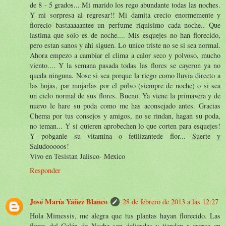
de 8 - 5 grados... Mi marido los rego abundante todas las noches.
Y mi sorpresa al regresar!! Mi damita crecio enormemente y
florecio bastaaaaantee un perfume riquisimo cada noche.. Que
lastima que solo es de noche.... Mis esquejes no han florecido,
pero estan sanos y ahi siguen. Lo unico triste no se si sea normal.
Ahora empezo a cambiar el clima a calor seco y polvoso, mucho
viento.... Y la semana pasada todas las flores se cayeron ya no
queda ninguna. Nose si sea porque la riego como lluvia directo a
las hojas, par mojarlas por el polvo (siempre de noche) o si sea
un ciclo normal de sus flores. Bueno. Ya viene la primavera y de
nuevo le hare su poda como me has aconsejado antes. Gracias
Chema por tus consejos y amigos, no se rindan, hagan su poda,
no teman... Y si quieren aprobechen lo que corten para esquejes!
Y pobganle su vitamina o fetilizantede flor... Suerte y
Saludooooos!
Vivo en Tesistan Jalisco- Mexico
Responder
José María Yáñez Blanco
28 de febrero de 2013 a las 12:27
Hola Mimessis, me alegra que tus plantas hayan florecido. Las
flores del Galán de Noche son delicadas y tienden a caerse en