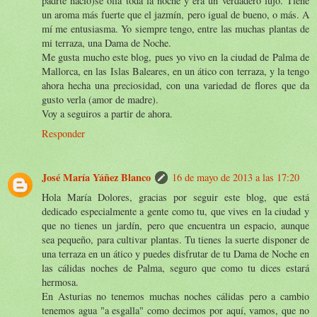
padrte nació)se olía toda la noche y era un verdadero lujo. Tiene
un aroma más fuerte que el jazmín, pero igual de bueno, o más. A
mí me entusiasma. Yo siempre tengo, entre las muchas plantas de
mi terraza, una Dama de Noche.
Me gusta mucho este blog, pues yo vivo en la ciudad de Palma de
Mallorca, en las Islas Baleares, en un ático con terraza, y la tengo
ahora hecha una preciosidad, con una variedad de flores que da
gusto verla (amor de madre).
Voy a seguiros a partir de ahora.
Responder
José María Yáñez Blanco
16 de mayo de 2013 a las 17:20
Hola María Dolores, gracias por seguir este blog, que está
dedicado especialmente a gente como tu, que vives en la ciudad y
que no tienes un jardín, pero que encuentra un espacio, aunque
sea pequeño, para cultivar plantas. Tu tienes la suerte disponer de
una terraza en un ático y puedes disfrutar de tu Dama de Noche en
las cálidas noches de Palma, seguro que como tu dices estará
hermosa.
En Asturias no tenemos muchas noches cálidas pero a cambio
tenemos agua "a esgalla" como decimos por aquí, vamos, que no