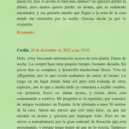
pasen los días el aroma se hará más intenso? no quisiera perder la
planta, pero menos quiero perder su aroma, que es realmente
encantador, y me gustaría mucho que llegue a la zona de la casa
donde me encuentro por la noche. Gracias desde ya por tu
respuesta.
Responder
Cecilia
29 de diciembre de 2012 a las 19:02
Hola, estoy buscando información acerca de esta planta, Dama de
noche. La compré hace muy poquito tiempo, bastante decaída. En
pocos días se compuso, y desarrolló muchísimas flores. Vivo en
ARgentina, por lo que recién acabamos de entrar al verano. La
tengo en un lugar donde tiene sol pero está rodeada de otras
especies, por lo que a media tarde ya comienza a recibir sombra.
sus primeras flores no daban aroma, y recién ahora está
comenzando a sentirse. Mi pregunta es la siguiente, por consejos
de amigos residentes en España, la he plantado a unos 10 metros
de la casa. Ahora me parece que esté muy lejos, ya que me
encanta su aroma y quisiera que impregne todo. Pero no me
atrevo a transplantarla por la gran cantidad de floración que está
presentando, y porque tengo temor de que no lo resista. Tampoco