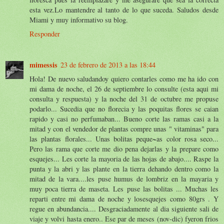
esta vez.Lo mantendre al tanto de lo que suceda. Saludos desde
Miami y muy informativo su blog.
Responder
mimessis
23 de febrero de 2013 a las 18:44
Hola! De nuevo saludandoy quiero contarles como me ha ido con
mi dama de noche, el 26 de septiembre lo consulte (esta aqui mi
consulta y respuesta) y la noche del 31 de octubre me propuse
podarlo... Sucedia que no florecia y las poquitas flores se caian
rapido y casi no perfumaban... Bueno corte las ramas casi a la
mitad y con el vendedor de plantas compre unas " vitaminas" para
las plantas florales... Unas bolitas peque~as color rosa seco...
Pero las rama que corte me dio pena dejarlas y la prepare como
esquejes... Les corte la mayoria de las hojas de abajo.... Raspe la
punta y la abri y las plante en la tierra dehando dentro como la
mitad de la vara....les puse humus de lombriz en la mayaria y
muy poca tierra de maseta. Les puse las bolitas ... Muchas les
reparti entre mi dama de noche y losesquejes como 80grs . Y
regue en abundancia.... Desgraciadamente al dia siguiente sali de
viaje y volvi hasta enero.. Ese par de meses (nov-dic) fyeron frios