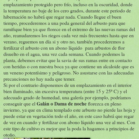
emplazamiento protegido pero frío, incluso en la oscuridad, donde
la temperatura no baje de los cero grados, durante este periodo de
hibernación no habrá que regar nada. Cuando llegue el buen
tiempo, procederemos a una poda general del arbusto para que
ramifique bien ya que florece en el extremo de las nuevas ramas del
año, reanudaremos los riegos cada vez más frecuentes hasta que en
verano, reguemos un día si y otro no, también procederemos a
fertilizar el arbusto con un abono líquido para arbustos de flor
disuelto en el agua, una vez cada semana. Cuando podemos la
planta, debemos evitar que la savia de sus ramas entre en contacto
con heridas o con nuestra boca ya que contiene un alcaloide que es
un veneno potentísimo y peligroso. No asustarse con las adecuadas
precauciones no hay nada que temer.
Si por el contrario disponemos de un emplazamiento en el interior
bien iluminado, sin excesiva temperatura (entre 15 y 25º C) y el
adecuado grado de humedad, una galería por ejemplo, podríamos
Galán o Dama de noche
conseguir que el
florezca en pleno
invierno, ya que en clima templado este arbusto no pierde las hoja y
puede estar en vegetación todo el año, en este caso habrá que regar
de vez en cuando y fertilizar con abono líquido una vez al mes. Con
este tipo de cultivo es mejor que la poda la hagamos a principios de
otoño.