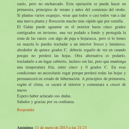
suelo, pero no encharcado. Esta operación se puede hacer en
primavera, principios de verano y antes del comienzo del otoño.
Si plantas varios esquejes, veras que todos o casi todos van a dar
una nueva planta y florecerán mucho más rápido que por semilla.
El Galán puede aguantar en el exterior hasta cinco grados
centígrados en invierno, una vez podado a fondo y protegida la
zona de las raíces con algo de paja u hojarasca, pero si lo tienes
en maceta lo puedes trasladar a un interior fresco y luminoso,
alrededor de quince grados C. deberás regarlo de vez en cuando
porque no perderá las hojas. Otra alternativa es podarlo,
trasladarlo a un lugar cubierto, incluso sin luz, pero que mantenga
una temperatura fría, entre cinco y 0 grados C. En esas
condiciones no necesitarás regar porque perderá todas las hojas y
permanecerá en estado de hibernación. A principios de primavera,
según el clima, se sacará al exterior y comenzara a crecer de
nuevo.
Espero haber aclarado sus dudas.
Saludos y gracias por su confianza.
Responder
Anónimo
11 de mayo de 2013 a las 21:23