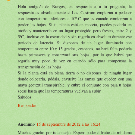
Hola amigo/a de Burgos, en respuesta a a tu pregunta, la
respuesta es absolutamente si.Los Cestrum empiezan a pedecer
con temperaturas inferiores a 10º C que es cuando comienzan a
perder las hojas. Si tu planta está en maceta, puedes podarla en
otoño y mantenerla en un lugar protegido pero fresco, entre 2 y
5ºC, incluso en la oscuridad y sin regarla en absoluto durante ese
periodo de latencia. Si dispones de un lugar iluminado con
temperatura entre 10 y 15 grados, entonces, no hará falta podarla
hasta primavera y conservará sus hojas, por lo que habrá que
regarla muy poco de vez en cuando sólo para compensar la
transpiración de las hojas.
Si la planta está en plena tierra o no dispones de ningún lugar
donde colocarla, pódala, envuelve las ramas que queden con una
maya geotextil transpirable, y cubre el conjunto con paja u hojas
secas hasta que las temperaturas vuelvan a subir.
Saludos
Responder
Anónimo
15 de septiembre de 2012 a las 16:24
Muchas gracias por tu consejo. Espero poder difrutar de mi dama