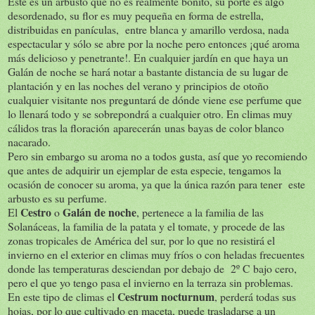
Este es un arbusto que no es realmente bonito, su porte es algo
desordenado, su flor es muy pequeña en forma de estrella,
distribuidas en panículas, entre blanca y amarillo verdosa, nada
espectacular y sólo se abre por la noche pero entonces ¡qué aroma
más delicioso y penetrante!. En cualquier jardín en que haya un
Galán de noche se hará notar a bastante distancia de su lugar de
plantación y en las noches del verano y principios de otoño
cualquier visitante nos preguntará de dónde viene ese perfume que
lo llenará todo y se sobrepondrá a cualquier otro. En climas muy
cálidos tras la floración aparecerán unas bayas de color blanco
nacarado.
Pero sin embargo su aroma no a todos gusta, así que yo recomiendo
que antes de adquirir un ejemplar de esta especie, tengamos la
ocasión de conocer su aroma, ya que la única razón para tener este
arbusto es su perfume.
Cestro
Galán de noche
El
o
, pertenece a la familia de las
Solanáceas, la familia de la patata y el tomate, y procede de las
zonas tropicales de América del sur, por lo que no resistirá el
invierno en el exterior en climas muy fríos o con heladas frecuentes
donde las temperaturas desciendan por debajo de 2º C bajo cero,
pero el que yo tengo pasa el invierno en la terraza sin problemas.
Cestrum nocturnum
En este tipo de climas el
, perderá todas sus
hojas, por lo que cultivado en maceta, puede trasladarse a un