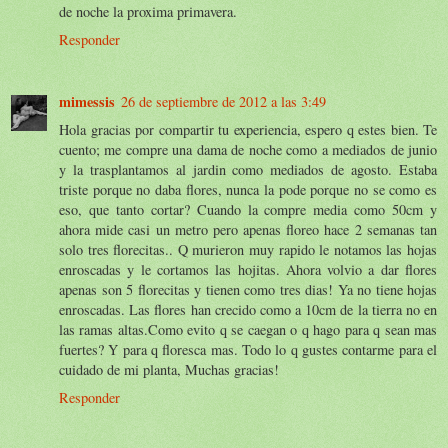
de noche la proxima primavera.
Responder
mimessis
26 de septiembre de 2012 a las 3:49
Hola gracias por compartir tu experiencia, espero q estes bien. Te
cuento; me compre una dama de noche como a mediados de junio
y la trasplantamos al jardin como mediados de agosto. Estaba
triste porque no daba flores, nunca la pode porque no se como es
eso, que tanto cortar? Cuando la compre media como 50cm y
ahora mide casi un metro pero apenas floreo hace 2 semanas tan
solo tres florecitas.. Q murieron muy rapido le notamos las hojas
enroscadas y le cortamos las hojitas. Ahora volvio a dar flores
apenas son 5 florecitas y tienen como tres dias! Ya no tiene hojas
enroscadas. Las flores han crecido como a 10cm de la tierra no en
las ramas altas.Como evito q se caegan o q hago para q sean mas
fuertes? Y para q floresca mas. Todo lo q gustes contarme para el
cuidado de mi planta, Muchas gracias!
Responder