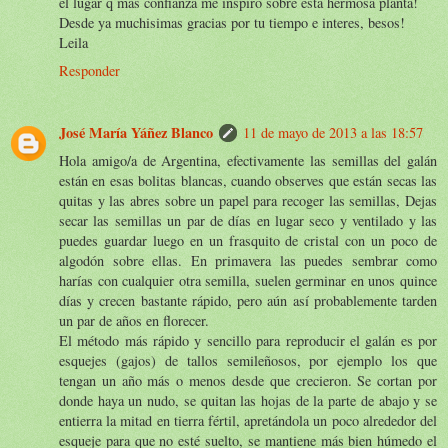
el lugar q mas confianza me inspiro sobre esta hermosa planta!
Desde ya muchisimas gracias por tu tiempo e interes, besos!
Leila
Responder
José María Yáñez Blanco
11 de mayo de 2013 a las 18:57
Hola amigo/a de Argentina, efectivamente las semillas del galán
están en esas bolitas blancas, cuando observes que están secas las
quitas y las abres sobre un papel para recoger las semillas, Dejas
secar las semillas un par de días en lugar seco y ventilado y las
puedes guardar luego en un frasquito de cristal con un poco de
algodón sobre ellas. En primavera las puedes sembrar como
harías con cualquier otra semilla, suelen germinar en unos quince
días y crecen bastante rápido, pero aún así probablemente tarden
un par de años en florecer.
El método más rápido y sencillo para reproducir el galán es por
esquejes (gajos) de tallos semileñosos, por ejemplo los que
tengan un año más o menos desde que crecieron. Se cortan por
donde haya un nudo, se quitan las hojas de la parte de abajo y se
entierra la mitad en tierra fértil, apretándola un poco alrededor del
esqueje para que no esté suelto, se mantiene más bien húmedo el