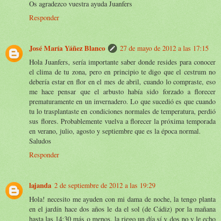
Os agradezco vuestra ayuda Juanfers
Responder
José María Yáñez Blanco
27 de mayo de 2012 a las 17:15
Hola Juanfers, sería importante saber donde resides para conocer
el clima de tu zona, pero en principio te digo que el cestrum no
debería estar en flor en el mes de abril, cuando lo compraste, eso
me hace pensar que el arbusto había sido forzado a florecer
prematuramente en un invernadero. Lo que sucedió es que cuando
tu lo trasplantaste en condiciones normales de temperatura, perdió
sus flores. Probablemente vuelva a florecer la próxima temporada
en verano, julio, agosto y septiembre que es la época normal.
Saludos
Responder
lajanda
2 de septiembre de 2012 a las 19:29
Hola! necesito me ayuden con mi dama de noche, la tengo planta
en el jardín hace dos años le da el sol (de Cádiz) por la mañana
hasta las 14:30 más o menos, la riego un día sí y dos no y le echo