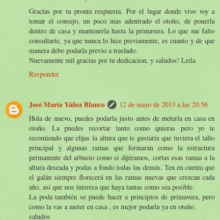
Gracias por tu pronta respuesta. Por el lugar donde vivo voy a
tomar el consejo, un poco mas adentrado el otoño, de ponerla
dentro de casa y mantenerla hasta la primavera. Lo que me falto
consultarte, ya que nunca lo hice previamente, es cuanto y de que
manera debo podarla previo a traslado.
Nuevamente mil gracias por tu dedicacion, y saludos! Leila
Responder
José María Yáñez Blanco
12 de mayo de 2013 a las 20:56
Hola de nuevo, puedes podarla justo antes de meterla en casa en
otoño. La puedes recortar tanto como quieras pero yo te
recomiendo que elijas la altura que te gustaría que tuviera el tallo
principal y algunas ramas que formarán como la estructura
permanente del arbusto como si dijéramos, cortas esas ramas a la
altura deseada y podas a fondo todas las demás. Ten en cuenta que
el galán siempre florecerá en las ramas nuevas que crezcan cada
año, así que nos interesa que haya tantas como sea posible.
La poda también se puede hacer a principios de primavera, pero
como la vas a meter en casa , es mejor podarla ya en otoño.
saludos