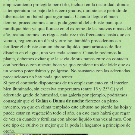
emplazamiento protegido pero frío, incluso en la oscuridad, donde
la temperatura no baje de los cero grados, durante este periodo de
hibernación no habrá que regar nada. Cuando llegue el buen
tiempo, procederemos a una poda general del arbusto para que
ramifique bien ya que florece en el extremo de las nuevas ramas del
año, reanudaremos los riegos cada vez más frecuentes hasta que en
verano, reguemos un día si y otro no, también procederemos a
fertilizar el arbusto con un abono líquido para arbustos de flor
disuelto en el agua, una vez cada semana. Cuando podemos la
planta, debemos evitar que la savia de sus ramas entre en contacto
con heridas o con nuestra boca ya que contiene un alcaloide que es
un veneno potentísimo y peligroso. No asustarse con las adecuadas
precauciones no hay nada que temer.
Si por el contrario disponemos de un emplazamiento en el interior
bien iluminado, sin excesiva temperatura (entre 15 y 25º C) y el
adecuado grado de humedad, una galería por ejemplo, podríamos
Galán o Dama de noche
conseguir que el
florezca en pleno
invierno, ya que en clima templado este arbusto no pierde las hoja y
puede estar en vegetación todo el año, en este caso habrá que regar
de vez en cuando y fertilizar con abono líquido una vez al mes. Con
este tipo de cultivo es mejor que la poda la hagamos a principios de
otoño.