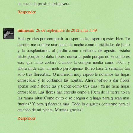
de noche la proxima primavera.
Responder
mimessis
26 de septiembre de 2012 a las 3:49
Hola gracias por compartir tu experiencia, espero q estes bien. Te
cuento; me compre una dama de noche como a mediados de junio
y la trasplantamos al jardin como mediados de agosto. Estaba
triste porque no daba flores, nunca la pode porque no se como es
eso, que tanto cortar? Cuando la compre media como 50cm y
ahora mide casi un metro pero apenas floreo hace 2 semanas tan
solo tres florecitas.. Q murieron muy rapido le notamos las hojas
enroscadas y le cortamos las hojitas. Ahora volvio a dar flores
apenas son 5 florecitas y tienen como tres dias! Ya no tiene hojas
enroscadas. Las flores han crecido como a 10cm de la tierra no en
las ramas altas.Como evito q se caegan o q hago para q sean mas
fuertes? Y para q floresca mas. Todo lo q gustes contarme para el
cuidado de mi planta, Muchas gracias!
Responder