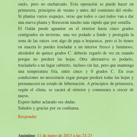
suelo, pero no encharcado. Esta operación se puede hacer en
primavera, principios de verano y antes del comienzo del otoño.
Si plantas varios esquejes, veras que todos o casi todos van a dar
una nueva planta y florecerán mucho más rápido que por semilla.
El Galán puede aguantar en el exterior hasta cinco grados
centígrados en invierno, una vez podado a fondo y protegida la
zona de las raíces con algo de paja u hojarasca, pero si lo tienes
en maceta lo puedes trasladar a un interior fresco y luminoso,
alrededor de quince grados C. deberás regarlo de vez en cuando
porque no perderá las hojas. Otra alternativa es podarlo,
trasladarlo a un lugar cubierto, incluso sin luz, pero que mantenga
una temperatura fría, entre cinco y 0 grados C. En esas
condiciones no necesitarás regar porque perderá todas las hojas y
permanecerá en estado de hibernación. A principios de primavera,
según el clima, se sacará al exterior y comenzara a crecer de
nuevo.
Espero haber aclarado sus dudas.
Saludos y gracias por su confianza.
Responder
Anónimo
11 de mayo de 2013 a las 21:23