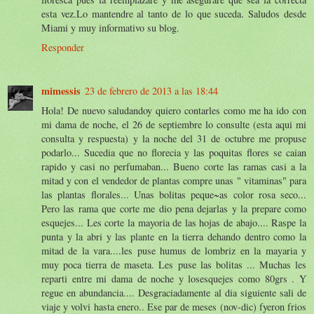
esta vez.Lo mantendre al tanto de lo que suceda. Saludos desde
Miami y muy informativo su blog.
Responder
mimessis
23 de febrero de 2013 a las 18:44
Hola! De nuevo saludandoy quiero contarles como me ha ido con
mi dama de noche, el 26 de septiembre lo consulte (esta aqui mi
consulta y respuesta) y la noche del 31 de octubre me propuse
podarlo... Sucedia que no florecia y las poquitas flores se caian
rapido y casi no perfumaban... Bueno corte las ramas casi a la
mitad y con el vendedor de plantas compre unas " vitaminas" para
las plantas florales... Unas bolitas peque~as color rosa seco...
Pero las rama que corte me dio pena dejarlas y la prepare como
esquejes... Les corte la mayoria de las hojas de abajo.... Raspe la
punta y la abri y las plante en la tierra dehando dentro como la
mitad de la vara....les puse humus de lombriz en la mayaria y
muy poca tierra de maseta. Les puse las bolitas ... Muchas les
reparti entre mi dama de noche y losesquejes como 80grs . Y
regue en abundancia.... Desgraciadamente al dia siguiente sali de
viaje y volvi hasta enero.. Ese par de meses (nov-dic) fyeron frios