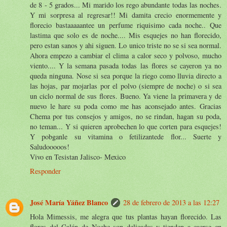
de 8 - 5 grados... Mi marido los rego abundante todas las noches.
Y mi sorpresa al regresar!! Mi damita crecio enormemente y
florecio bastaaaaantee un perfume riquisimo cada noche.. Que
lastima que solo es de noche.... Mis esquejes no han florecido,
pero estan sanos y ahi siguen. Lo unico triste no se si sea normal.
Ahora empezo a cambiar el clima a calor seco y polvoso, mucho
viento.... Y la semana pasada todas las flores se cayeron ya no
queda ninguna. Nose si sea porque la riego como lluvia directo a
las hojas, par mojarlas por el polvo (siempre de noche) o si sea
un ciclo normal de sus flores. Bueno. Ya viene la primavera y de
nuevo le hare su poda como me has aconsejado antes. Gracias
Chema por tus consejos y amigos, no se rindan, hagan su poda,
no teman... Y si quieren aprobechen lo que corten para esquejes!
Y pobganle su vitamina o fetilizantede flor... Suerte y
Saludooooos!
Vivo en Tesistan Jalisco- Mexico
Responder
José María Yáñez Blanco
28 de febrero de 2013 a las 12:27
Hola Mimessis, me alegra que tus plantas hayan florecido. Las
flores del Galán de Noche son delicadas y tienden a caerse en