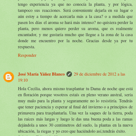
tengo experiencia ya que no conocía la planta, y por lógica,
tampoco sus reacciones. Será conveniente dejarla en su lugar o
aún estoy a tiempo de acercarla más a la casa? o a medida que
pasen los días el aroma se hará más intenso? no quisiera perder la
planta, pero menos quiero perder su aroma, que es realmente
encantador, y me gustaría mucho que llegue a la zona de la casa
donde me encuentro por la noche. Gracias desde ya por tu
respuesta.
Responder
José María Yáñez Blanco
29 de diciembre de 2012 a las
19:10
Hola Cecilia, ahora mismo trasplantar tu Dama de noche que está
en floración porque vosotros estaís en pleno verano austral, sería
muy malo para la planta y seguramente no lo resistiría. Tendrás
que tener paciencia y esperar al final del invierno o a princípios de
primavera para trasplantarla. Una vez la saques de la tierra, poda
las raíces más largas y luego le das una buena poda a las ramas
dejándola a unos 30 centímetros del suelo, la plantas en la nueva
ubicación, la riegas y yo creo que haciéndolo así,tendrás éxito.