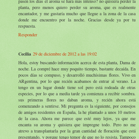
pasen los días el aroma se hará más intenso? no quisiera perder la
planta, pero menos quiero perder su aroma, que es realmente
encantador, y me gustaría mucho que llegue a la zona de la casa
donde me encuentro por la noche. Gracias desde ya por tu
respuesta.
Responder
Cecilia
29 de diciembre de 2012 a las 19:02
Hola, estoy buscando información acerca de esta planta, Dama de
noche. La compré hace muy poquito tiempo, bastante decaída. En
pocos días se compuso, y desarrolló muchísimas flores. Vivo en
ARgentina, por lo que recién acabamos de entrar al verano. La
tengo en un lugar donde tiene sol pero está rodeada de otras
especies, por lo que a media tarde ya comienza a recibir sombra.
sus primeras flores no daban aroma, y recién ahora está
comenzando a sentirse. Mi pregunta es la siguiente, por consejos
de amigos residentes en España, la he plantado a unos 10 metros
de la casa. Ahora me parece que esté muy lejos, ya que me
encanta su aroma y quisiera que impregne todo. Pero no me
atrevo a transplantarla por la gran cantidad de floración que está
presentando, y porque tengo temor de que no lo resista. Tampoco