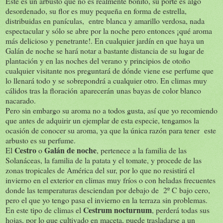
Este es un arbusto que no es realmente bonito, su porte es algo
desordenado, su flor es muy pequeña en forma de estrella,
distribuidas en panículas, entre blanca y amarillo verdosa, nada
espectacular y sólo se abre por la noche pero entonces ¡qué aroma
más delicioso y penetrante!. En cualquier jardín en que haya un
Galán de noche se hará notar a bastante distancia de su lugar de
plantación y en las noches del verano y principios de otoño
cualquier visitante nos preguntará de dónde viene ese perfume que
lo llenará todo y se sobrepondrá a cualquier otro. En climas muy
cálidos tras la floración aparecerán unas bayas de color blanco
nacarado.
Pero sin embargo su aroma no a todos gusta, así que yo recomiendo
que antes de adquirir un ejemplar de esta especie, tengamos la
ocasión de conocer su aroma, ya que la única razón para tener este
arbusto es su perfume.
Cestro
Galán de noche
El
o
, pertenece a la familia de las
Solanáceas, la familia de la patata y el tomate, y procede de las
zonas tropicales de América del sur, por lo que no resistirá el
invierno en el exterior en climas muy fríos o con heladas frecuentes
donde las temperaturas desciendan por debajo de 2º C bajo cero,
pero el que yo tengo pasa el invierno en la terraza sin problemas.
Cestrum nocturnum
En este tipo de climas el
, perderá todas sus
hojas, por lo que cultivado en maceta, puede trasladarse a un