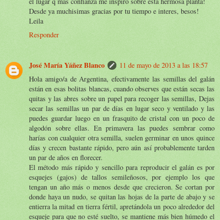
el lugar q mas confianza me inspiro sobre esta hermosa planta!
Desde ya muchisimas gracias por tu tiempo e interes, besos!
Leila
Responder
José María Yáñez Blanco
11 de mayo de 2013 a las 18:57
Hola amigo/a de Argentina, efectivamente las semillas del galán
están en esas bolitas blancas, cuando observes que están secas las
quitas y las abres sobre un papel para recoger las semillas, Dejas
secar las semillas un par de días en lugar seco y ventilado y las
puedes guardar luego en un frasquito de cristal con un poco de
algodón sobre ellas. En primavera las puedes sembrar como
harías con cualquier otra semilla, suelen germinar en unos quince
días y crecen bastante rápido, pero aún así probablemente tarden
un par de años en florecer.
El método más rápido y sencillo para reproducir el galán es por
esquejes (gajos) de tallos semileñosos, por ejemplo los que
tengan un año más o menos desde que crecieron. Se cortan por
donde haya un nudo, se quitan las hojas de la parte de abajo y se
entierra la mitad en tierra fértil, apretándola un poco alrededor del
esqueje para que no esté suelto, se mantiene más bien húmedo el