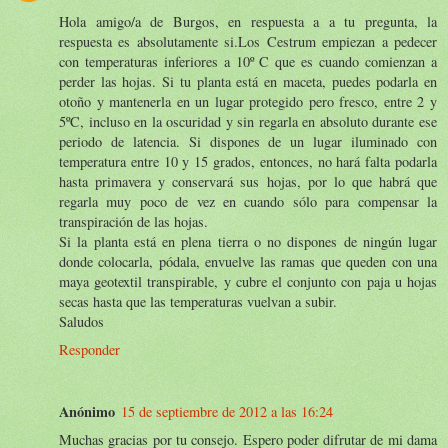
Hola amigo/a de Burgos, en respuesta a a tu pregunta, la
respuesta es absolutamente si.Los Cestrum empiezan a pedecer
con temperaturas inferiores a 10º C que es cuando comienzan a
perder las hojas. Si tu planta está en maceta, puedes podarla en
otoño y mantenerla en un lugar protegido pero fresco, entre 2 y
5ºC, incluso en la oscuridad y sin regarla en absoluto durante ese
periodo de latencia. Si dispones de un lugar iluminado con
temperatura entre 10 y 15 grados, entonces, no hará falta podarla
hasta primavera y conservará sus hojas, por lo que habrá que
regarla muy poco de vez en cuando sólo para compensar la
transpiración de las hojas.
Si la planta está en plena tierra o no dispones de ningún lugar
donde colocarla, pódala, envuelve las ramas que queden con una
maya geotextil transpirable, y cubre el conjunto con paja u hojas
secas hasta que las temperaturas vuelvan a subir.
Saludos
Responder
Anónimo
15 de septiembre de 2012 a las 16:24
Muchas gracias por tu consejo. Espero poder difrutar de mi dama