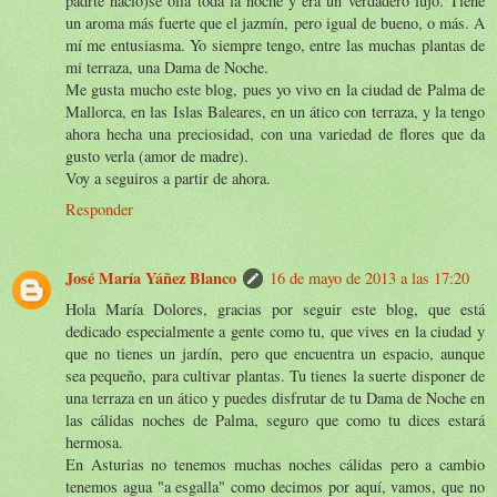
padrte nació)se olía toda la noche y era un verdadero lujo. Tiene
un aroma más fuerte que el jazmín, pero igual de bueno, o más. A
mí me entusiasma. Yo siempre tengo, entre las muchas plantas de
mi terraza, una Dama de Noche.
Me gusta mucho este blog, pues yo vivo en la ciudad de Palma de
Mallorca, en las Islas Baleares, en un ático con terraza, y la tengo
ahora hecha una preciosidad, con una variedad de flores que da
gusto verla (amor de madre).
Voy a seguiros a partir de ahora.
Responder
José María Yáñez Blanco
16 de mayo de 2013 a las 17:20
Hola María Dolores, gracias por seguir este blog, que está
dedicado especialmente a gente como tu, que vives en la ciudad y
que no tienes un jardín, pero que encuentra un espacio, aunque
sea pequeño, para cultivar plantas. Tu tienes la suerte disponer de
una terraza en un ático y puedes disfrutar de tu Dama de Noche en
las cálidas noches de Palma, seguro que como tu dices estará
hermosa.
En Asturias no tenemos muchas noches cálidas pero a cambio
tenemos agua "a esgalla" como decimos por aquí, vamos, que no