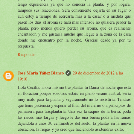
tengo experiencia ya que no conocía la planta, y por lógica,
tampoco sus reacciones. Será conveniente dejarla en su lugar o
aún estoy a tiempo de acercarla más a la casa? o a medida que
pasen los días el aroma se hará más intenso? no quisiera perder la
planta, pero menos quiero perder su aroma, que es realmente
encantador, y me gustaría mucho que llegue a la zona de la casa
donde me encuentro por la noche. Gracias desde ya por tu
respuesta.
Responder
José María Yáñez Blanco
29 de diciembre de 2012 a las
19:10
Hola Cecilia, ahora mismo trasplantar tu Dama de noche que está
en floración porque vosotros estaís en pleno verano austral, sería
muy malo para la planta y seguramente no lo resistiría. Tendrás
que tener paciencia y esperar al final del invierno o a princípios de
primavera para trasplantarla. Una vez la saques de la tierra, poda
las raíces más largas y luego le das una buena poda a las ramas
dejándola a unos 30 centímetros del suelo, la plantas en la nueva
ubicación, la riegas y yo creo que haciéndolo así,tendrás éxito.