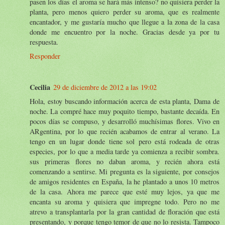
pasen los días el aroma se hará más intenso? no quisiera perder la
planta, pero menos quiero perder su aroma, que es realmente
encantador, y me gustaría mucho que llegue a la zona de la casa
donde me encuentro por la noche. Gracias desde ya por tu
respuesta.
Responder
Cecilia
29 de diciembre de 2012 a las 19:02
Hola, estoy buscando información acerca de esta planta, Dama de
noche. La compré hace muy poquito tiempo, bastante decaída. En
pocos días se compuso, y desarrolló muchísimas flores. Vivo en
ARgentina, por lo que recién acabamos de entrar al verano. La
tengo en un lugar donde tiene sol pero está rodeada de otras
especies, por lo que a media tarde ya comienza a recibir sombra.
sus primeras flores no daban aroma, y recién ahora está
comenzando a sentirse. Mi pregunta es la siguiente, por consejos
de amigos residentes en España, la he plantado a unos 10 metros
de la casa. Ahora me parece que esté muy lejos, ya que me
encanta su aroma y quisiera que impregne todo. Pero no me
atrevo a transplantarla por la gran cantidad de floración que está
presentando, y porque tengo temor de que no lo resista. Tampoco