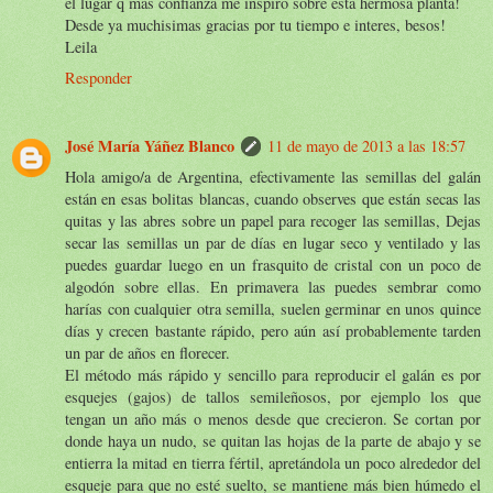
el lugar q mas confianza me inspiro sobre esta hermosa planta!
Desde ya muchisimas gracias por tu tiempo e interes, besos!
Leila
Responder
José María Yáñez Blanco
11 de mayo de 2013 a las 18:57
Hola amigo/a de Argentina, efectivamente las semillas del galán
están en esas bolitas blancas, cuando observes que están secas las
quitas y las abres sobre un papel para recoger las semillas, Dejas
secar las semillas un par de días en lugar seco y ventilado y las
puedes guardar luego en un frasquito de cristal con un poco de
algodón sobre ellas. En primavera las puedes sembrar como
harías con cualquier otra semilla, suelen germinar en unos quince
días y crecen bastante rápido, pero aún así probablemente tarden
un par de años en florecer.
El método más rápido y sencillo para reproducir el galán es por
esquejes (gajos) de tallos semileñosos, por ejemplo los que
tengan un año más o menos desde que crecieron. Se cortan por
donde haya un nudo, se quitan las hojas de la parte de abajo y se
entierra la mitad en tierra fértil, apretándola un poco alrededor del
esqueje para que no esté suelto, se mantiene más bien húmedo el