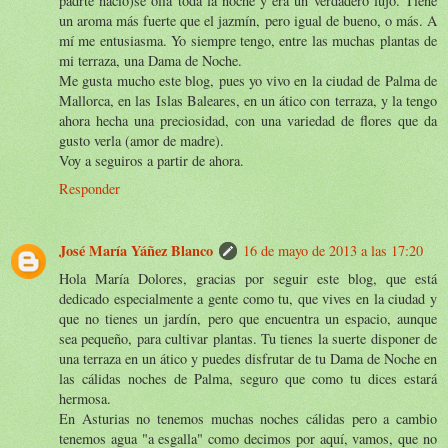
padrte nació)se olía toda la noche y era un verdadero lujo. Tiene
un aroma más fuerte que el jazmín, pero igual de bueno, o más. A
mí me entusiasma. Yo siempre tengo, entre las muchas plantas de
mi terraza, una Dama de Noche.
Me gusta mucho este blog, pues yo vivo en la ciudad de Palma de
Mallorca, en las Islas Baleares, en un ático con terraza, y la tengo
ahora hecha una preciosidad, con una variedad de flores que da
gusto verla (amor de madre).
Voy a seguiros a partir de ahora.
Responder
José María Yáñez Blanco
16 de mayo de 2013 a las 17:20
Hola María Dolores, gracias por seguir este blog, que está
dedicado especialmente a gente como tu, que vives en la ciudad y
que no tienes un jardín, pero que encuentra un espacio, aunque
sea pequeño, para cultivar plantas. Tu tienes la suerte disponer de
una terraza en un ático y puedes disfrutar de tu Dama de Noche en
las cálidas noches de Palma, seguro que como tu dices estará
hermosa.
En Asturias no tenemos muchas noches cálidas pero a cambio
tenemos agua "a esgalla" como decimos por aquí, vamos, que no