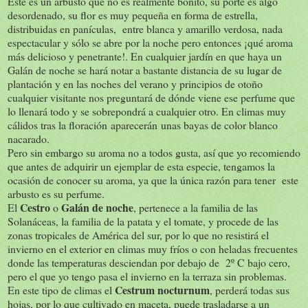
Este es un arbusto que no es realmente bonito, su porte es algo
desordenado, su flor es muy pequeña en forma de estrella,
distribuidas en panículas, entre blanca y amarillo verdosa, nada
espectacular y sólo se abre por la noche pero entonces ¡qué aroma
más delicioso y penetrante!. En cualquier jardín en que haya un
Galán de noche se hará notar a bastante distancia de su lugar de
plantación y en las noches del verano y principios de otoño
cualquier visitante nos preguntará de dónde viene ese perfume que
lo llenará todo y se sobrepondrá a cualquier otro. En climas muy
cálidos tras la floración aparecerán unas bayas de color blanco
nacarado.
Pero sin embargo su aroma no a todos gusta, así que yo recomiendo
que antes de adquirir un ejemplar de esta especie, tengamos la
ocasión de conocer su aroma, ya que la única razón para tener este
arbusto es su perfume.
Cestro
Galán de noche
El
o
, pertenece a la familia de las
Solanáceas, la familia de la patata y el tomate, y procede de las
zonas tropicales de América del sur, por lo que no resistirá el
invierno en el exterior en climas muy fríos o con heladas frecuentes
donde las temperaturas desciendan por debajo de 2º C bajo cero,
pero el que yo tengo pasa el invierno en la terraza sin problemas.
Cestrum nocturnum
En este tipo de climas el
, perderá todas sus
hojas, por lo que cultivado en maceta, puede trasladarse a un