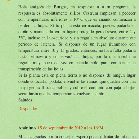
Hola amigo/a de Burgos, en respuesta a a tu pregunta, la
respuesta es absolutamente si.Los Cestrum empiezan a pedecer
con temperaturas inferiores a 10º C que es cuando comienzan a
perder las hojas. Si tu planta está en maceta, puedes podarla en
otoño y mantenerla en un lugar protegido pero fresco, entre 2 y
5ºC, incluso en la oscuridad y sin regarla en absoluto durante ese
periodo de latencia. Si dispones de un lugar iluminado con
temperatura entre 10 y 15 grados, entonces, no hará falta podarla
hasta primavera y conservará sus hojas, por lo que habrá que
regarla muy poco de vez en cuando sólo para compensar la
transpiración de las hojas.
Si la planta está en plena tierra o no dispones de ningún lugar
donde colocarla, pódala, envuelve las ramas que queden con una
maya geotextil transpirable, y cubre el conjunto con paja u hojas
secas hasta que las temperaturas vuelvan a subir.
Saludos
Responder
Anónimo
15 de septiembre de 2012 a las 16:24
Muchas gracias por tu consejo. Espero poder difrutar de mi dama