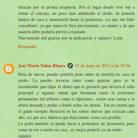
Gracias por tu pronta respuesta. Por el lugar donde vivo voy a
tomar el consejo, un poco mas adentrado el otoño, de ponerla
dentro de casa y mantenerla hasta la primavera. Lo que me falto
consultarte, ya que nunca lo hice previamente, es cuanto y de que
manera debo podarla previo a traslado.
Nuevamente mil gracias por tu dedicacion, y saludos! Leila
Responder
José María Yáñez Blanco
12 de mayo de 2013 a las 20:56
Hola de nuevo, puedes podarla justo antes de meterla en casa en
otoño. La puedes recortar tanto como quieras pero yo te
recomiendo que elijas la altura que te gustaría que tuviera el tallo
principal y algunas ramas que formarán como la estructura
permanente del arbusto como si dijéramos, cortas esas ramas a la
altura deseada y podas a fondo todas las demás. Ten en cuenta que
el galán siempre florecerá en las ramas nuevas que crezcan cada
año, así que nos interesa que haya tantas como sea posible.
La poda también se puede hacer a principios de primavera, pero
como la vas a meter en casa , es mejor podarla ya en otoño.
saludos