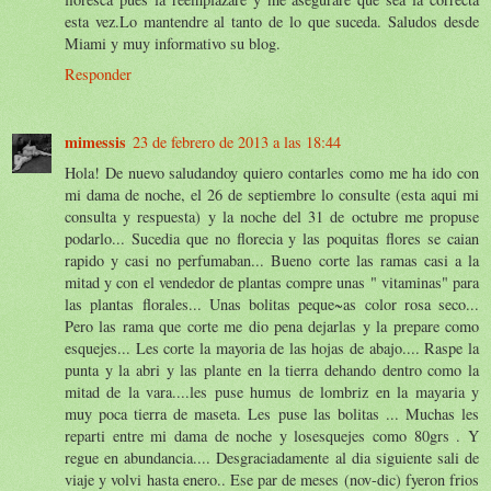
esta vez.Lo mantendre al tanto de lo que suceda. Saludos desde
Miami y muy informativo su blog.
Responder
mimessis
23 de febrero de 2013 a las 18:44
Hola! De nuevo saludandoy quiero contarles como me ha ido con
mi dama de noche, el 26 de septiembre lo consulte (esta aqui mi
consulta y respuesta) y la noche del 31 de octubre me propuse
podarlo... Sucedia que no florecia y las poquitas flores se caian
rapido y casi no perfumaban... Bueno corte las ramas casi a la
mitad y con el vendedor de plantas compre unas " vitaminas" para
las plantas florales... Unas bolitas peque~as color rosa seco...
Pero las rama que corte me dio pena dejarlas y la prepare como
esquejes... Les corte la mayoria de las hojas de abajo.... Raspe la
punta y la abri y las plante en la tierra dehando dentro como la
mitad de la vara....les puse humus de lombriz en la mayaria y
muy poca tierra de maseta. Les puse las bolitas ... Muchas les
reparti entre mi dama de noche y losesquejes como 80grs . Y
regue en abundancia.... Desgraciadamente al dia siguiente sali de
viaje y volvi hasta enero.. Ese par de meses (nov-dic) fyeron frios