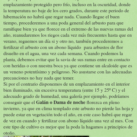
emplazamiento protegido pero frío, incluso en la oscuridad, donde
la temperatura no baje de los cero grados, durante este periodo de
hibernación no habrá que regar nada. Cuando llegue el buen
tiempo, procederemos a una poda general del arbusto para que
ramifique bien ya que florece en el extremo de las nuevas ramas del
año, reanudaremos los riegos cada vez más frecuentes hasta que en
verano, reguemos un día si y otro no, también procederemos a
fertilizar el arbusto con un abono líquido para arbustos de flor
disuelto en el agua, una vez cada semana. Cuando podemos la
planta, debemos evitar que la savia de sus ramas entre en contacto
con heridas o con nuestra boca ya que contiene un alcaloide que es
un veneno potentísimo y peligroso. No asustarse con las adecuadas
precauciones no hay nada que temer.
Si por el contrario disponemos de un emplazamiento en el interior
bien iluminado, sin excesiva temperatura (entre 15 y 25º C) y el
adecuado grado de humedad, una galería por ejemplo, podríamos
Galán o Dama de noche
conseguir que el
florezca en pleno
invierno, ya que en clima templado este arbusto no pierde las hoja y
puede estar en vegetación todo el año, en este caso habrá que regar
de vez en cuando y fertilizar con abono líquido una vez al mes. Con
este tipo de cultivo es mejor que la poda la hagamos a principios de
otoño.