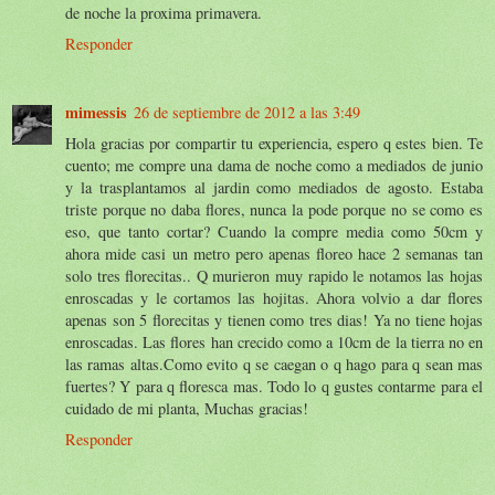
de noche la proxima primavera.
Responder
mimessis
26 de septiembre de 2012 a las 3:49
Hola gracias por compartir tu experiencia, espero q estes bien. Te
cuento; me compre una dama de noche como a mediados de junio
y la trasplantamos al jardin como mediados de agosto. Estaba
triste porque no daba flores, nunca la pode porque no se como es
eso, que tanto cortar? Cuando la compre media como 50cm y
ahora mide casi un metro pero apenas floreo hace 2 semanas tan
solo tres florecitas.. Q murieron muy rapido le notamos las hojas
enroscadas y le cortamos las hojitas. Ahora volvio a dar flores
apenas son 5 florecitas y tienen como tres dias! Ya no tiene hojas
enroscadas. Las flores han crecido como a 10cm de la tierra no en
las ramas altas.Como evito q se caegan o q hago para q sean mas
fuertes? Y para q floresca mas. Todo lo q gustes contarme para el
cuidado de mi planta, Muchas gracias!
Responder