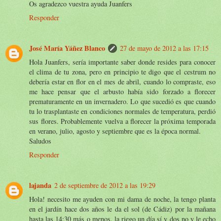
Os agradezco vuestra ayuda Juanfers
Responder
José María Yáñez Blanco
27 de mayo de 2012 a las 17:15
Hola Juanfers, sería importante saber donde resides para conocer
el clima de tu zona, pero en principio te digo que el cestrum no
debería estar en flor en el mes de abril, cuando lo compraste, eso
me hace pensar que el arbusto había sido forzado a florecer
prematuramente en un invernadero. Lo que sucedió es que cuando
tu lo trasplantaste en condiciones normales de temperatura, perdió
sus flores. Probablemente vuelva a florecer la próxima temporada
en verano, julio, agosto y septiembre que es la época normal.
Saludos
Responder
lajanda
2 de septiembre de 2012 a las 19:29
Hola! necesito me ayuden con mi dama de noche, la tengo planta
en el jardín hace dos años le da el sol (de Cádiz) por la mañana
hasta las 14:30 más o menos, la riego un día sí y dos no y le echo