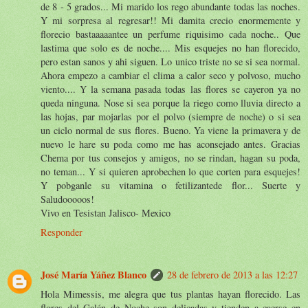
de 8 - 5 grados... Mi marido los rego abundante todas las noches.
Y mi sorpresa al regresar!! Mi damita crecio enormemente y
florecio bastaaaaantee un perfume riquisimo cada noche.. Que
lastima que solo es de noche.... Mis esquejes no han florecido,
pero estan sanos y ahi siguen. Lo unico triste no se si sea normal.
Ahora empezo a cambiar el clima a calor seco y polvoso, mucho
viento.... Y la semana pasada todas las flores se cayeron ya no
queda ninguna. Nose si sea porque la riego como lluvia directo a
las hojas, par mojarlas por el polvo (siempre de noche) o si sea
un ciclo normal de sus flores. Bueno. Ya viene la primavera y de
nuevo le hare su poda como me has aconsejado antes. Gracias
Chema por tus consejos y amigos, no se rindan, hagan su poda,
no teman... Y si quieren aprobechen lo que corten para esquejes!
Y pobganle su vitamina o fetilizantede flor... Suerte y
Saludooooos!
Vivo en Tesistan Jalisco- Mexico
Responder
José María Yáñez Blanco
28 de febrero de 2013 a las 12:27
Hola Mimessis, me alegra que tus plantas hayan florecido. Las
flores del Galán de Noche son delicadas y tienden a caerse en