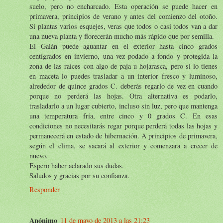
suelo, pero no encharcado. Esta operación se puede hacer en
primavera, principios de verano y antes del comienzo del otoño.
Si plantas varios esquejes, veras que todos o casi todos van a dar
una nueva planta y florecerán mucho más rápido que por semilla.
El Galán puede aguantar en el exterior hasta cinco grados
centígrados en invierno, una vez podado a fondo y protegida la
zona de las raíces con algo de paja u hojarasca, pero si lo tienes
en maceta lo puedes trasladar a un interior fresco y luminoso,
alrededor de quince grados C. deberás regarlo de vez en cuando
porque no perderá las hojas. Otra alternativa es podarlo,
trasladarlo a un lugar cubierto, incluso sin luz, pero que mantenga
una temperatura fría, entre cinco y 0 grados C. En esas
condiciones no necesitarás regar porque perderá todas las hojas y
permanecerá en estado de hibernación. A principios de primavera,
según el clima, se sacará al exterior y comenzara a crecer de
nuevo.
Espero haber aclarado sus dudas.
Saludos y gracias por su confianza.
Responder
Anónimo
11 de mayo de 2013 a las 21:23