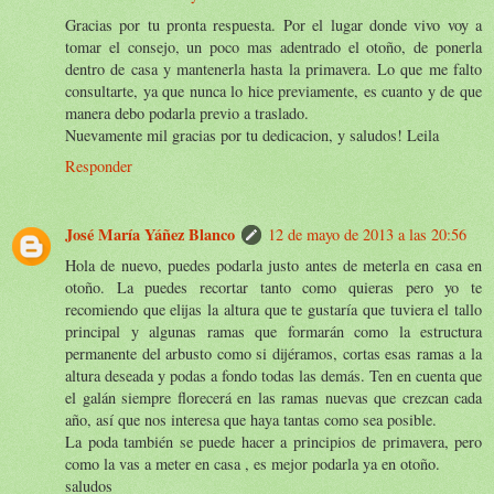
Gracias por tu pronta respuesta. Por el lugar donde vivo voy a
tomar el consejo, un poco mas adentrado el otoño, de ponerla
dentro de casa y mantenerla hasta la primavera. Lo que me falto
consultarte, ya que nunca lo hice previamente, es cuanto y de que
manera debo podarla previo a traslado.
Nuevamente mil gracias por tu dedicacion, y saludos! Leila
Responder
José María Yáñez Blanco
12 de mayo de 2013 a las 20:56
Hola de nuevo, puedes podarla justo antes de meterla en casa en
otoño. La puedes recortar tanto como quieras pero yo te
recomiendo que elijas la altura que te gustaría que tuviera el tallo
principal y algunas ramas que formarán como la estructura
permanente del arbusto como si dijéramos, cortas esas ramas a la
altura deseada y podas a fondo todas las demás. Ten en cuenta que
el galán siempre florecerá en las ramas nuevas que crezcan cada
año, así que nos interesa que haya tantas como sea posible.
La poda también se puede hacer a principios de primavera, pero
como la vas a meter en casa , es mejor podarla ya en otoño.
saludos