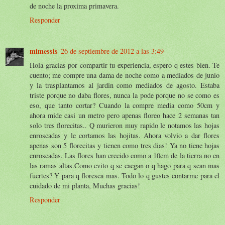
de noche la proxima primavera.
Responder
mimessis
26 de septiembre de 2012 a las 3:49
Hola gracias por compartir tu experiencia, espero q estes bien. Te
cuento; me compre una dama de noche como a mediados de junio
y la trasplantamos al jardin como mediados de agosto. Estaba
triste porque no daba flores, nunca la pode porque no se como es
eso, que tanto cortar? Cuando la compre media como 50cm y
ahora mide casi un metro pero apenas floreo hace 2 semanas tan
solo tres florecitas.. Q murieron muy rapido le notamos las hojas
enroscadas y le cortamos las hojitas. Ahora volvio a dar flores
apenas son 5 florecitas y tienen como tres dias! Ya no tiene hojas
enroscadas. Las flores han crecido como a 10cm de la tierra no en
las ramas altas.Como evito q se caegan o q hago para q sean mas
fuertes? Y para q floresca mas. Todo lo q gustes contarme para el
cuidado de mi planta, Muchas gracias!
Responder