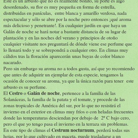
Este es un arbusto que no es realmente bonito, su porte es algo
desordenado, su flor es muy pequeña en forma de estrella,
distribuidas en panículas, entre blanca y amarillo verdosa, nada
espectacular y sólo se abre por la noche pero entonces ¡qué aroma
más delicioso y penetrante!. En cualquier jardín en que haya un
Galán de noche se hará notar a bastante distancia de su lugar de
plantación y en las noches del verano y principios de otoño
cualquier visitante nos preguntará de dónde viene ese perfume que
lo llenará todo y se sobrepondrá a cualquier otro. En climas muy
cálidos tras la floración aparecerán unas bayas de color blanco
nacarado.
Pero sin embargo su aroma no a todos gusta, así que yo recomiendo
que antes de adquirir un ejemplar de esta especie, tengamos la
ocasión de conocer su aroma, ya que la única razón para tener este
arbusto es su perfume.
Cestro
Galán de noche
El
o
, pertenece a la familia de las
Solanáceas, la familia de la patata y el tomate, y procede de las
zonas tropicales de América del sur, por lo que no resistirá el
invierno en el exterior en climas muy fríos o con heladas frecuentes
donde las temperaturas desciendan por debajo de 2º C bajo cero,
pero el que yo tengo pasa el invierno en la terraza sin problemas.
Cestrum nocturnum
En este tipo de climas el
, perderá todas sus
hojas, por lo que cultivado en maceta, puede trasladarse a un