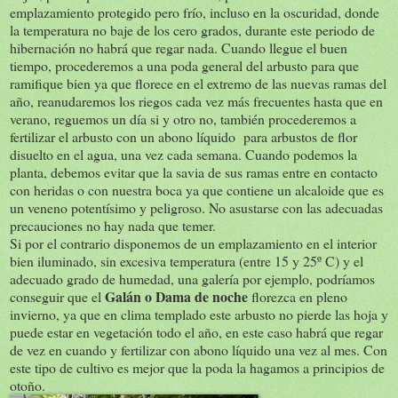
emplazamiento protegido pero frío, incluso en la oscuridad, donde
la temperatura no baje de los cero grados, durante este periodo de
hibernación no habrá que regar nada. Cuando llegue el buen
tiempo, procederemos a una poda general del arbusto para que
ramifique bien ya que florece en el extremo de las nuevas ramas del
año, reanudaremos los riegos cada vez más frecuentes hasta que en
verano, reguemos un día si y otro no, también procederemos a
fertilizar el arbusto con un abono líquido para arbustos de flor
disuelto en el agua, una vez cada semana. Cuando podemos la
planta, debemos evitar que la savia de sus ramas entre en contacto
con heridas o con nuestra boca ya que contiene un alcaloide que es
un veneno potentísimo y peligroso. No asustarse con las adecuadas
precauciones no hay nada que temer.
Si por el contrario disponemos de un emplazamiento en el interior
bien iluminado, sin excesiva temperatura (entre 15 y 25º C) y el
adecuado grado de humedad, una galería por ejemplo, podríamos
Galán o Dama de noche
conseguir que el
florezca en pleno
invierno, ya que en clima templado este arbusto no pierde las hoja y
puede estar en vegetación todo el año, en este caso habrá que regar
de vez en cuando y fertilizar con abono líquido una vez al mes. Con
este tipo de cultivo es mejor que la poda la hagamos a principios de
otoño.