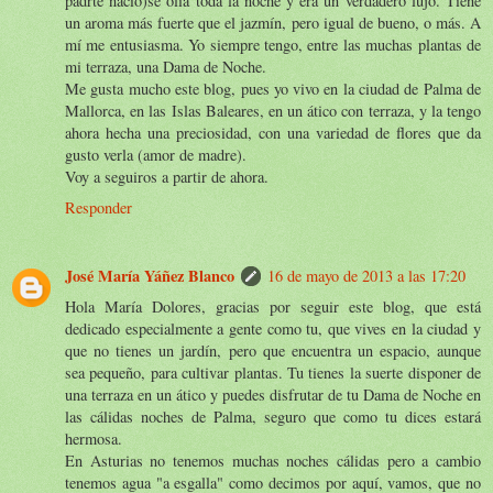
padrte nació)se olía toda la noche y era un verdadero lujo. Tiene
un aroma más fuerte que el jazmín, pero igual de bueno, o más. A
mí me entusiasma. Yo siempre tengo, entre las muchas plantas de
mi terraza, una Dama de Noche.
Me gusta mucho este blog, pues yo vivo en la ciudad de Palma de
Mallorca, en las Islas Baleares, en un ático con terraza, y la tengo
ahora hecha una preciosidad, con una variedad de flores que da
gusto verla (amor de madre).
Voy a seguiros a partir de ahora.
Responder
José María Yáñez Blanco
16 de mayo de 2013 a las 17:20
Hola María Dolores, gracias por seguir este blog, que está
dedicado especialmente a gente como tu, que vives en la ciudad y
que no tienes un jardín, pero que encuentra un espacio, aunque
sea pequeño, para cultivar plantas. Tu tienes la suerte disponer de
una terraza en un ático y puedes disfrutar de tu Dama de Noche en
las cálidas noches de Palma, seguro que como tu dices estará
hermosa.
En Asturias no tenemos muchas noches cálidas pero a cambio
tenemos agua "a esgalla" como decimos por aquí, vamos, que no