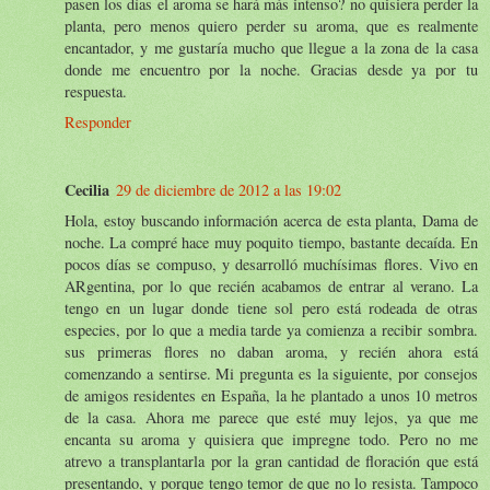
pasen los días el aroma se hará más intenso? no quisiera perder la
planta, pero menos quiero perder su aroma, que es realmente
encantador, y me gustaría mucho que llegue a la zona de la casa
donde me encuentro por la noche. Gracias desde ya por tu
respuesta.
Responder
Cecilia
29 de diciembre de 2012 a las 19:02
Hola, estoy buscando información acerca de esta planta, Dama de
noche. La compré hace muy poquito tiempo, bastante decaída. En
pocos días se compuso, y desarrolló muchísimas flores. Vivo en
ARgentina, por lo que recién acabamos de entrar al verano. La
tengo en un lugar donde tiene sol pero está rodeada de otras
especies, por lo que a media tarde ya comienza a recibir sombra.
sus primeras flores no daban aroma, y recién ahora está
comenzando a sentirse. Mi pregunta es la siguiente, por consejos
de amigos residentes en España, la he plantado a unos 10 metros
de la casa. Ahora me parece que esté muy lejos, ya que me
encanta su aroma y quisiera que impregne todo. Pero no me
atrevo a transplantarla por la gran cantidad de floración que está
presentando, y porque tengo temor de que no lo resista. Tampoco