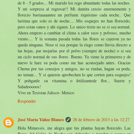
de 8 - 5 grados... Mi marido los rego abundante todas las noches.
Y mi sorpresa al regresar!! Mi damita crecio enormemente y
florecio bastaaaaantee un perfume riquisimo cada noche.. Que
lastima que solo es de noche.... Mis esquejes no han florecido,
pero estan sanos y ahi siguen. Lo unico triste no se si sea normal.
Ahora empezo a cambiar el clima a calor seco y polvoso, mucho
viento.... Y la semana pasada todas las flores se cayeron ya no
queda ninguna. Nose si sea porque la riego como lluvia directo a
las hojas, par mojarlas por el polvo (siempre de noche) o si sea
un ciclo normal de sus flores. Bueno. Ya viene la primavera y de
nuevo le hare su poda como me has aconsejado antes. Gracias
Chema por tus consejos y amigos, no se rindan, hagan su poda,
no teman... Y si quieren aprobechen lo que corten para esquejes!
Y pobganle su vitamina o fetilizantede flor... Suerte y
Saludooooos!
Vivo en Tesistan Jalisco- Mexico
Responder
José María Yáñez Blanco
28 de febrero de 2013 a las 12:27
Hola Mimessis, me alegra que tus plantas hayan florecido. Las
flores del Galán de Noche son delicadas y tienden a caerse en