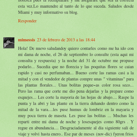
esta vez.Lo mantendre al tanto de lo que suceda. Saludos desde
Miami y muy informativo su blog.
Responder
mimessis
23 de febrero de 2013 a las 18:44
Hola! De nuevo saludandoy quiero contarles como me ha ido con
mi dama de noche, el 26 de septiembre lo consulte (esta aqui mi
consulta y respuesta) y la noche del 31 de octubre me propuse
podarlo... Sucedia que no florecia y las poquitas flores se caian
rapido y casi no perfumaban... Bueno corte las ramas casi a la
mitad y con el vendedor de plantas compre unas " vitaminas" para
las plantas florales... Unas bolitas peque~as color rosa seco...
Pero las rama que corte me dio pena dejarlas y la prepare como
esquejes... Les corte la mayoria de las hojas de abajo.... Raspe la
punta y la abri y las plante en la tierra dehando dentro como la
mitad de la vara....les puse humus de lombriz en la mayaria y
muy poca tierra de maseta. Les puse las bolitas ... Muchas les
reparti entre mi dama de noche y losesquejes como 80grs . Y
regue en abundancia.... Desgraciadamente al dia siguiente sali de
viaje y volvi hasta enero.. Ese par de meses (nov-dic) fyeron frios