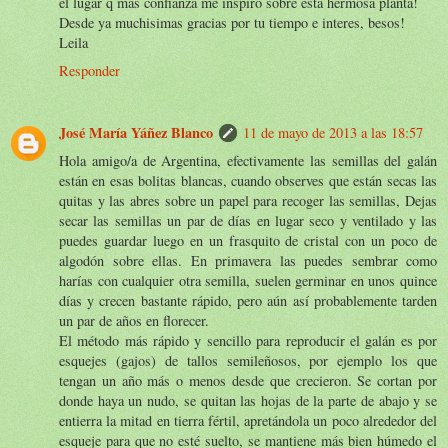
el lugar q mas confianza me inspiro sobre esta hermosa planta!
Desde ya muchisimas gracias por tu tiempo e interes, besos!
Leila
Responder
José María Yáñez Blanco
11 de mayo de 2013 a las 18:57
Hola amigo/a de Argentina, efectivamente las semillas del galán
están en esas bolitas blancas, cuando observes que están secas las
quitas y las abres sobre un papel para recoger las semillas, Dejas
secar las semillas un par de días en lugar seco y ventilado y las
puedes guardar luego en un frasquito de cristal con un poco de
algodón sobre ellas. En primavera las puedes sembrar como
harías con cualquier otra semilla, suelen germinar en unos quince
días y crecen bastante rápido, pero aún así probablemente tarden
un par de años en florecer.
El método más rápido y sencillo para reproducir el galán es por
esquejes (gajos) de tallos semileñosos, por ejemplo los que
tengan un año más o menos desde que crecieron. Se cortan por
donde haya un nudo, se quitan las hojas de la parte de abajo y se
entierra la mitad en tierra fértil, apretándola un poco alrededor del
esqueje para que no esté suelto, se mantiene más bien húmedo el