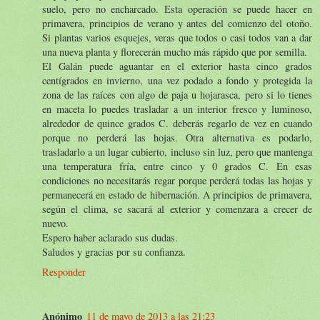
suelo, pero no encharcado. Esta operación se puede hacer en
primavera, principios de verano y antes del comienzo del otoño.
Si plantas varios esquejes, veras que todos o casi todos van a dar
una nueva planta y florecerán mucho más rápido que por semilla.
El Galán puede aguantar en el exterior hasta cinco grados
centígrados en invierno, una vez podado a fondo y protegida la
zona de las raíces con algo de paja u hojarasca, pero si lo tienes
en maceta lo puedes trasladar a un interior fresco y luminoso,
alrededor de quince grados C. deberás regarlo de vez en cuando
porque no perderá las hojas. Otra alternativa es podarlo,
trasladarlo a un lugar cubierto, incluso sin luz, pero que mantenga
una temperatura fría, entre cinco y 0 grados C. En esas
condiciones no necesitarás regar porque perderá todas las hojas y
permanecerá en estado de hibernación. A principios de primavera,
según el clima, se sacará al exterior y comenzara a crecer de
nuevo.
Espero haber aclarado sus dudas.
Saludos y gracias por su confianza.
Responder
Anónimo
11 de mayo de 2013 a las 21:23