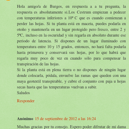
Hola amigo/a de Burgos, en respuesta a a tu pregunta, la
respuesta es absolutamente si.Los Cestrum empiezan a pedecer
con temperaturas inferiores a 10º C que es cuando comienzan a
perder las hojas. Si tu planta está en maceta, puedes podarla en
otoño y mantenerla en un lugar protegido pero fresco, entre 2 y
5ºC, incluso en la oscuridad y sin regarla en absoluto durante ese
periodo de latencia. Si dispones de un lugar iluminado con
temperatura entre 10 y 15 grados, entonces, no hará falta podarla
hasta primavera y conservará sus hojas, por lo que habrá que
regarla muy poco de vez en cuando sólo para compensar la
transpiración de las hojas.
Si la planta está en plena tierra o no dispones de ningún lugar
donde colocarla, pódala, envuelve las ramas que queden con una
maya geotextil transpirable, y cubre el conjunto con paja u hojas
secas hasta que las temperaturas vuelvan a subir.
Saludos
Responder
Anónimo
15 de septiembre de 2012 a las 16:24
Muchas gracias por tu consejo. Espero poder difrutar de mi dama