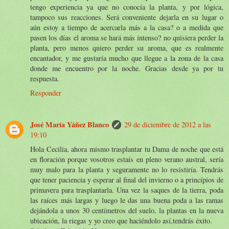
tengo experiencia ya que no conocía la planta, y por lógica,
tampoco sus reacciones. Será conveniente dejarla en su lugar o
aún estoy a tiempo de acercarla más a la casa? o a medida que
pasen los días el aroma se hará más intenso? no quisiera perder la
planta, pero menos quiero perder su aroma, que es realmente
encantador, y me gustaría mucho que llegue a la zona de la casa
donde me encuentro por la noche. Gracias desde ya por tu
respuesta.
Responder
José María Yáñez Blanco
29 de diciembre de 2012 a las
19:10
Hola Cecilia, ahora mismo trasplantar tu Dama de noche que está
en floración porque vosotros estaís en pleno verano austral, sería
muy malo para la planta y seguramente no lo resistiría. Tendrás
que tener paciencia y esperar al final del invierno o a princípios de
primavera para trasplantarla. Una vez la saques de la tierra, poda
las raíces más largas y luego le das una buena poda a las ramas
dejándola a unos 30 centímetros del suelo, la plantas en la nueva
ubicación, la riegas y yo creo que haciéndolo así,tendrás éxito.