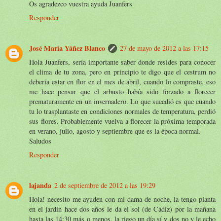
Os agradezco vuestra ayuda Juanfers
Responder
José María Yáñez Blanco
27 de mayo de 2012 a las 17:15
Hola Juanfers, sería importante saber donde resides para conocer
el clima de tu zona, pero en principio te digo que el cestrum no
debería estar en flor en el mes de abril, cuando lo compraste, eso
me hace pensar que el arbusto había sido forzado a florecer
prematuramente en un invernadero. Lo que sucedió es que cuando
tu lo trasplantaste en condiciones normales de temperatura, perdió
sus flores. Probablemente vuelva a florecer la próxima temporada
en verano, julio, agosto y septiembre que es la época normal.
Saludos
Responder
lajanda
2 de septiembre de 2012 a las 19:29
Hola! necesito me ayuden con mi dama de noche, la tengo planta
en el jardín hace dos años le da el sol (de Cádiz) por la mañana
hasta las 14:30 más o menos, la riego un día sí y dos no y le echo