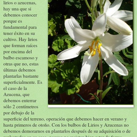
lirios o azucenas,
hay una que si
debemos conocer
porque es
fundamental para
tener éxito en su
cultivo. Hay lirios
que forman raíces
por encima del
bulbo escamoso y
otras que no, estas
últimas debemos
plantarlas bastante
superficialmente. Es
el caso de la
Azucena, que
debemos enterrar
sólo 2 centímetros
por debajo de la
superficie del terreno, operación que debemos hacer en verano y
hasta primeros de otoño. Con los bulbos de Lirios y Azucenas no
debemos demorarnos en plantarlos después de su adquisición o de
replantarlos en su caso, porque no resisten bien estar de forma