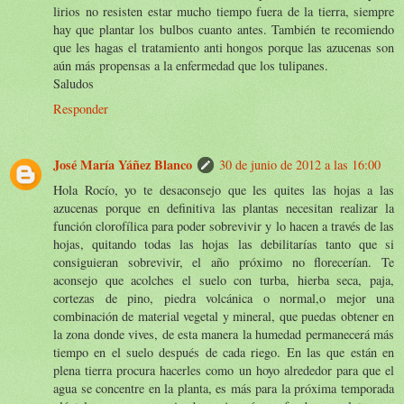
lirios no resisten estar mucho tiempo fuera de la tierra, siempre
hay que plantar los bulbos cuanto antes. También te recomiendo
que les hagas el tratamiento anti hongos porque las azucenas son
aún más propensas a la enfermedad que los tulipanes.
Saludos
Responder
José María Yáñez Blanco
30 de junio de 2012 a las 16:00
Hola Rocío, yo te desaconsejo que les quites las hojas a las
azucenas porque en definitiva las plantas necesitan realizar la
función clorofílica para poder sobrevivir y lo hacen a través de las
hojas, quitando todas las hojas las debilitarías tanto que si
consiguieran sobrevivir, el año próximo no florecerían. Te
aconsejo que acolches el suelo con turba, hierba seca, paja,
cortezas de pino, piedra volcánica o normal,o mejor una
combinación de material vegetal y mineral, que puedas obtener en
la zona donde vives, de esta manera la humedad permanecerá más
tiempo en el suelo después de cada riego. En las que están en
plena tierra procura hacerles como un hoyo alrededor para que el
agua se concentre en la planta, es más para la próxima temporada