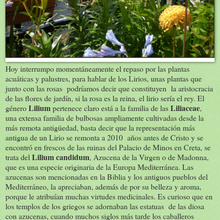
Hoy interrumpo momentáneamente el repaso por las plantas
acuáticas y palustres, para hablar de los Lirios, unas plantas que
junto con las rosas podríamos decir que constituyen la aristocracia
de las flores de jardín, si la rosa es la reina, el lirio sería el rey. El
Lilium
Liliaceae
género
pertenece claro está a la familia de las
,
una extensa familia de bulbosas ampliamente cultivadas desde la
más remota antigüedad, basta decir que la representación más
antigua de un Lirio se remonta a 2010 años antes de Cristo y se
encontró en frescos de las ruinas del Palacio de Minos en Creta, se
Lilium candidum
trata del
, Azucena de la Virgen o de Madonna,
que es una especie originaria de la Europa Mediterránea. Las
azucenas son mencionadas en la Biblia y los antiguos pueblos del
Mediterráneo, la apreciaban, además de por su belleza y aroma,
porque le atribuían muchas virtudes medicinales. Es curioso que en
los templos de los griegos se adornaban las estatuas de las diosa
con azucenas, cuando muchos siglos más tarde los caballeros