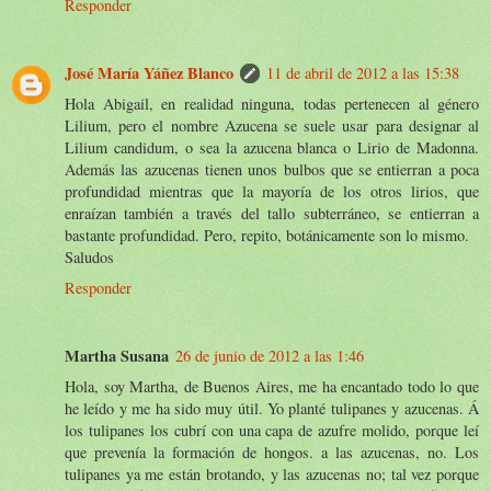
Responder
José María Yáñez Blanco
11 de abril de 2012 a las 15:38
Hola Abigail, en realidad ninguna, todas pertenecen al género
Lilium, pero el nombre Azucena se suele usar para designar al
Lilium candidum, o sea la azucena blanca o Lirio de Madonna.
Además las azucenas tienen unos bulbos que se entierran a poca
profundidad mientras que la mayoría de los otros lirios, que
enraízan también a través del tallo subterráneo, se entierran a
bastante profundidad. Pero, repito, botánicamente son lo mismo.
Saludos
Responder
Martha Susana
26 de junio de 2012 a las 1:46
Hola, soy Martha, de Buenos Aires, me ha encantado todo lo que
he leído y me ha sido muy útil. Yo planté tulipanes y azucenas. Á
los tulipanes los cubrí con una capa de azufre molido, porque leí
que prevenía la formación de hongos. a las azucenas, no. Los
tulipanes ya me están brotando, y las azucenas no; tal vez porque