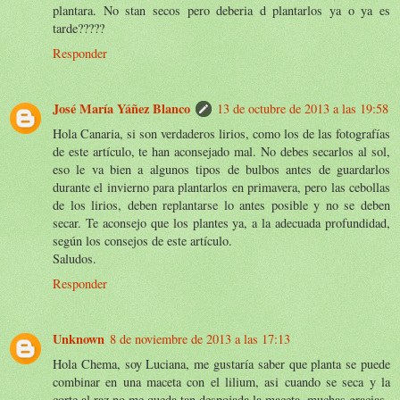
plantara. No stan secos pero deberia d plantarlos ya o ya es
tarde?????
Responder
José María Yáñez Blanco
13 de octubre de 2013 a las 19:58
Hola Canaria, si son verdaderos lirios, como los de las fotografías
de este artículo, te han aconsejado mal. No debes secarlos al sol,
eso le va bien a algunos tipos de bulbos antes de guardarlos
durante el invierno para plantarlos en primavera, pero las cebollas
de los lirios, deben replantarse lo antes posible y no se deben
secar. Te aconsejo que los plantes ya, a la adecuada profundidad,
según los consejos de este artículo.
Saludos.
Responder
Unknown
8 de noviembre de 2013 a las 17:13
Hola Chema, soy Luciana, me gustaría saber que planta se puede
combinar en una maceta con el lilium, asi cuando se seca y la
corte al raz no me queda tan despojada la maceta. muchas gracias