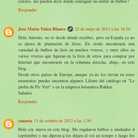
colores, me pueden decir donde conseguir un millar de bulbos?
Responder
José María Yáñez Blanco
23 de mayo de 2013 a las 16:26
Hola Antonio, no se desde dónde escribes, pero en España ya no
es época de plantación de lirios. En otoño encontrarás una
variedad de bulbos de lirio en muchos viveros, y entre ellos en
varios viveros que figuran en la lista de sitios para comprar por
Internet que encontrarás en la columna derecha, abajo, en este
blog.
Desde otros países de Europa, aunque ya no los sirvan en estos
momentos puedes encontrar algunos Lilium del catálogo en "Le
jardin du Pic Vert" o en la empresa holandesa Bakker.
Saludos
Responder
canaria
13 de octubre de 2013 a las 1:30
Hola soy nueva en este blog. Me regalaron bulbos a mediados d
septiembre y me dijeron q los dejara al sol un tiempo y luego los