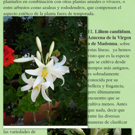
plantarlos en combinación con otras plantas anuales o vivaces, o
entre arbustos como azaleas y rododendros, que compensen el
aspecto estético de la planta fuera de temporada.
Lilium candidum
EL
,
Azucena de la Virgen
o de Madonna
, sobre
estas líneas, ya hemos
visto que es la especie
que se cultiva desde
tiempos más antiguos,
es sobradamente
conocida por su
belleza y fragancia,
pero últimamente
encuentro que se
cultiva menos. Antes
que nada, decir que
entre las diversas
maneras de clasificar
las variedades de