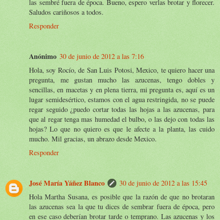
las sembré fuera de época. Bueno, espero verlas brotar y florecer.
Saludos cariñosos a todos.
Responder
Anónimo
30 de junio de 2012 a las 7:16
Hola, soy Rocío, de San Luis Potosi, Mexico, te quiero hacer una
pregunta, me gustan mucho las azucenas, tengo dobles y
sencillas, en macetas y en plena tierra, mi pregunta es, aquí es un
lugar semidesértico, estamos con el agua restringida, no se puede
regar seguido ¿puedo cortar todas las hojas a las azucenas, para
que al regar tenga mas humedad el bulbo, o las dejo con todas las
hojas? Lo que no quiero es que le afecte a la planta, las cuido
mucho. Mil gracias, un abrazo desde Mexico.
Responder
José María Yáñez Blanco
30 de junio de 2012 a las 15:45
Hola Martha Susana, es posible que la razón de que no brotaran
las azucenas sea la que tu dices de sembrar fuera de época, pero
en ese caso deberían brotar tarde o temprano. Las azucenas y los