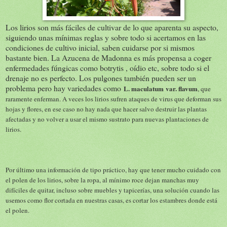
Los lirios son más fáciles de cultivar de lo que aparenta su aspecto,
siguiendo unas mínimas reglas y sobre todo si acertamos en las
condiciones de cultivo inicial, saben cuidarse por si mismos
bastante bien. La Azucena de Madonna es más propensa a coger
enfermedades fúngicas como botrytis , oídio etc, sobre todo si el
drenaje no es perfecto. Los pulgones también pueden ser un
problema pero hay variedades como
L. maculatum
var. flavum
, que
raramente enferman. A veces los lirios sufren ataques de virus que deforman sus
hojas y flores, en ese caso no hay nada que hacer salvo destruir las plantas
afectadas y no volver a usar el mismo sustrato para nuevas plantaciones de
lirios.
Por último una información de tipo práctico, hay que tener mucho cuidado con
el polen de los lirios, sobre la ropa, al mínimo roce dejan manchas muy
difíciles de quitar, incluso sobre muebles y tapicerías, una solución cuando las
usemos como flor cortada en nuestras casas, es cortar los estambres donde está
el polen.