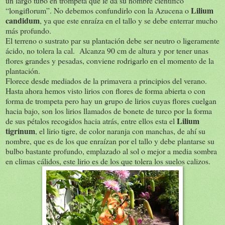
un largo tubo en trompeta que le da su nombre científico
Lilium
“longiflorum”. No debemos confundirlo con la Azucena o
candidum
, ya que este enraíza en el tallo y se debe enterrar mucho
más profundo.
El terreno o sustrato par su plantación debe ser neutro o ligeramente
ácido, no tolera la cal. Alcanza 90 cm de altura y por tener unas
flores grandes y pesadas, conviene rodrigarlo en el momento de la
plantación.
Florece desde mediados de la primavera a principios del verano.
Hasta ahora hemos visto lirios con flores de forma abierta o con
forma de trompeta pero hay un grupo de lirios cuyas flores cuelgan
hacia bajo, son los lirios llamados de bonete de turco por la forma
Lilium
de sus pétalos recogidos hacia atrás, entre ellos esta el
tigrinum
, el lirio tigre, de color naranja con manchas, de ahí su
nombre, que es de los que enraízan por el tallo y debe plantarse su
bulbo bastante profundo, emplazado al sol o mejor a media sombra
en climas cálidos, este lirio es de los que tolera los suelos calizos.