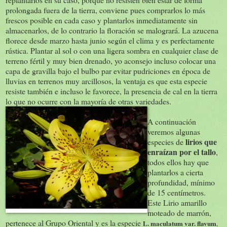
prolongada fuera de la tierra, conviene pues comprarlos lo más
frescos posible en cada caso y plantarlos inmediatamente sin
almacenarlos, de lo contrario la floración se malogrará. La azucena
florece desde marzo hasta junio según el clima y es perfectamente
rústica. Plantar al sol o con una ligera sombra en cualquier clase de
terreno fértil y muy bien drenado, yo aconsejo incluso colocar una
capa de gravilla bajo el bulbo par evitar pudriciones en época de
lluvias en terrenos muy arcillosos, la ventaja es que esta especie
resiste también e incluso le favorece, la presencia de cal en la tierra
lo que no ocurre con la mayoría de otras variedades.
A continuación
veremos algunas
lirios que
especies de
enraízan por el tallo
,
todos ellos hay que
plantarlos a cierta
profundidad, mínimo
de 15 centímetros.
Este Lirio amarillo
moteado de marrón,
pertenece al Grupo Oriental y es la especie
L. maculatum
var. flavum
,