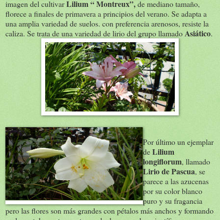
Lilium “ Montreux”,
imagen del cultivar
de mediano tamaño,
florece a finales de primavera a principios del verano. Se adapta a
una amplia variedad de suelos. con preferencia arenosos, resiste la
Asiático
caliza. Se trata de una variedad de lirio del grupo llamado
.
Por último un ejemplar
Lilium
de
longiflorum
, llamado
Lirio de Pascua
, se
parece a las azucenas
por su color blanco
puro y su fragancia
pero las flores son más grandes con pétalos más anchos y formando