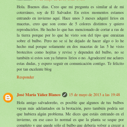
Hola. Buenos días. Creo que mi pregunta es similar al de mi
coterráneo, soy de El Salvador. En estos momentos estamos
entrando en invierno aquí. Hace unos 3 meses adquirí lirios en
macetas, creo que son como de 5 colores distintos y quiero
reproducirlos. He hecho lo que has mencionado de cortar a ras de
la tierra porque por lo que he visto son del tipo que enraizan
sobre el bulbo. Pero no se si he dejado de hacer algo o lo he
hecho mal porque solamente en dos macetas de las 5 he visto
brotecitos como hojitas y revise y dependen del bulbo, no se
también si estos son ya futuros lirios o no. Agradeceré me aclares
estas dudas, y espero seguir en comunicación contigo. Te felicito
por tan excelente blog
Responder
José María Yáñez Blanco
15 de mayo de 2013 a las 19:48
Hola amigo salvadoreño, es posible que algunos de tus bulbos
vayan más adelantados en la brotación, pero también podría ser
que hubiera algún problema. Me dices que estáis entrando en el
invierno, en ese caso lo normal es que la planta se seque por
completo y que quede sólo el bulbo que debería volver a crecer a