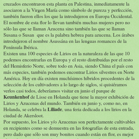
cruzados encontraron esta planta en Palestina, inmediatamente la
asociaron a la Virgen María como símbolo de pureza y perfección,
también fueron ellos los que la introdujeron en Europa Occidental.
El nombre de esta flor lo llevan también muchas mujeres pero no
sólo las que se llaman Azucena sino también las que se llaman
Susana o Susan que es la palabra hebrea para azucena. Los árabes
introdujeron el nombre Asussána en las lenguas romances de la
Península Ibérica.
Existen una 100 especies de Lirios en la naturaleza de las que 10
podemos encontrarlas en Europa y el resto distribuidas por el resto
del Hemisferio Norte, sobre todo en Asia, siendo China el país con
más especies, también podemos encontrar Lirios silvestres en Norte
América. Hoy en día existen muchísimos híbridos procedentes de la
selección de los cultivadores a lo largo de siglos, si quisiéramos
verlos casi todos, deberíamos visitar en junio el parque de
Keunkenhof
de Lisse en Holanda que tiene la mayor exhibición de
Lirios y Azucenas del mundo. También en junio y, como no, en
Liliade
Holanda, se celebra la
, una feria dedicada a los lirios en la
ciudad de Akersloot.
Por supuesto, los Lirios y/o Azucenas son perfectamente cultivables
en recipientes como se demuestra en las fotografías de esta entrada,
pero dado que sólo son muy bonitos cuando están en flor, es mejor