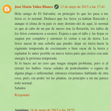
José María Yáñez Blanco
13 de mayo de 2013 a las 17:41
Hola amigo de El Salvador, en principio lo que les pasa a tus
lirios es lo normal. Deduzco que los lirios ya habían florecido y
aunque el clima de tu país es muy distinto del de aquí, lo normal
es que al cabo de un par de meses tras la floración, los tallos de
los lirios comiencen a secarse. Espera a que el tallo y las hojas se
sequen por completo y entonces lo cortas a ras de tierra. Los
lirios nacen de una cebolla que puedes dejar en tierra hasta la
siguiente temporada de crecimiento o bien sacar de la tierra y
replantar lo antes posible en nueva tierra para que crezca con más
energía la próxima temporada.
Si lo haces así no creo que tengas ningún problema, pero si al
extraer los bulbos vieras señales de podredumbre o signos de
alguna plaga o enfermedad, entonces estaríamos hablando de otra
cosa, pero, sin poder ver las plantas, en principio a mi me parece
todo normal.
Saludos
Responder
Anónimo
14 de mayo de 2013 a las 19:53