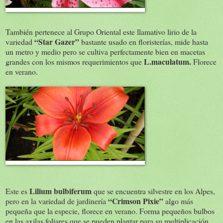
También pertenece al Grupo Oriental este llamativo lirio de la
“Star Gazer”
variedad
bastante usado en floristerías, mide hasta
un metro y medio pero se cultiva perfectamente bien en macetas
L.maculatum.
grandes con los mismos requerimientos que
Florece
en verano.
Lilium bulbiferum
Este es
que se encuentra silvestre en los Alpes,
“Crimson Pixie”
pero en la variedad de jardinería
algo más
pequeña que la especie, florece en verano. Forma pequeños bulbos
en las axilas foliares que se pueden plantar para su multiplicación.