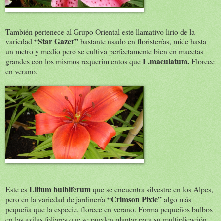
También pertenece al Grupo Oriental este llamativo lirio de la
“Star Gazer”
variedad
bastante usado en floristerías, mide hasta
un metro y medio pero se cultiva perfectamente bien en macetas
L.maculatum.
grandes con los mismos requerimientos que
Florece
en verano.
Lilium bulbiferum
Este es
que se encuentra silvestre en los Alpes,
“Crimson Pixie”
pero en la variedad de jardinería
algo más
pequeña que la especie, florece en verano. Forma pequeños bulbos
en las axilas foliares que se pueden plantar para su multiplicación.