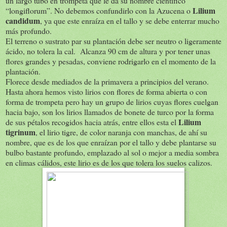
un largo tubo en trompeta que le da su nombre científico
Lilium
“longiflorum”. No debemos confundirlo con la Azucena o
candidum
, ya que este enraíza en el tallo y se debe enterrar mucho
más profundo.
El terreno o sustrato par su plantación debe ser neutro o ligeramente
ácido, no tolera la cal. Alcanza 90 cm de altura y por tener unas
flores grandes y pesadas, conviene rodrigarlo en el momento de la
plantación.
Florece desde mediados de la primavera a principios del verano.
Hasta ahora hemos visto lirios con flores de forma abierta o con
forma de trompeta pero hay un grupo de lirios cuyas flores cuelgan
hacia bajo, son los lirios llamados de bonete de turco por la forma
Lilium
de sus pétalos recogidos hacia atrás, entre ellos esta el
tigrinum
, el lirio tigre, de color naranja con manchas, de ahí su
nombre, que es de los que enraízan por el tallo y debe plantarse su
bulbo bastante profundo, emplazado al sol o mejor a media sombra
en climas cálidos, este lirio es de los que tolera los suelos calizos.