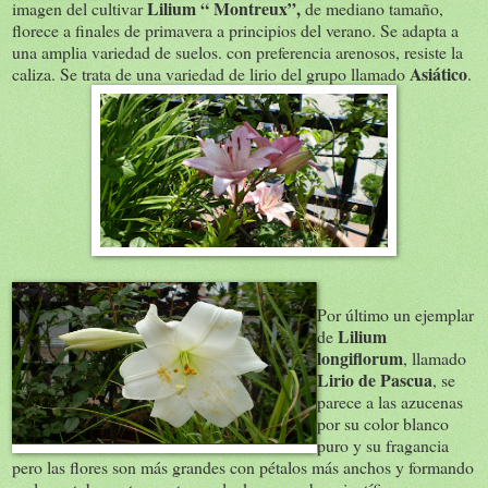
Lilium “ Montreux”,
imagen del cultivar
de mediano tamaño,
florece a finales de primavera a principios del verano. Se adapta a
una amplia variedad de suelos. con preferencia arenosos, resiste la
Asiático
caliza. Se trata de una variedad de lirio del grupo llamado
.
Por último un ejemplar
Lilium
de
longiflorum
, llamado
Lirio de Pascua
, se
parece a las azucenas
por su color blanco
puro y su fragancia
pero las flores son más grandes con pétalos más anchos y formando