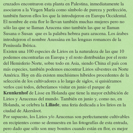
cruzados encontraron esta planta en Palestina, inmediatamente la
asociaron a la Virgen María como símbolo de pureza y perfección,
también fueron ellos los que la introdujeron en Europa Occidental.
El nombre de esta flor lo llevan también muchas mujeres pero no
sólo las que se llaman Azucena sino también las que se llaman
Susana o Susan que es la palabra hebrea para azucena. Los árabes
introdujeron el nombre Asussána en las lenguas romances de la
Península Ibérica.
Existen una 100 especies de Lirios en la naturaleza de las que 10
podemos encontrarlas en Europa y el resto distribuidas por el resto
del Hemisferio Norte, sobre todo en Asia, siendo China el país con
más especies, también podemos encontrar Lirios silvestres en Norte
América. Hoy en día existen muchísimos híbridos procedentes de la
selección de los cultivadores a lo largo de siglos, si quisiéramos
verlos casi todos, deberíamos visitar en junio el parque de
Keunkenhof
de Lisse en Holanda que tiene la mayor exhibición de
Lirios y Azucenas del mundo. También en junio y, como no, en
Liliade
Holanda, se celebra la
, una feria dedicada a los lirios en la
ciudad de Akersloot.
Por supuesto, los Lirios y/o Azucenas son perfectamente cultivables
en recipientes como se demuestra en las fotografías de esta entrada,
pero dado que sólo son muy bonitos cuando están en flor, es mejor