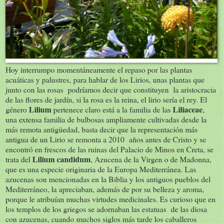
Hoy interrumpo momentáneamente el repaso por las plantas
acuáticas y palustres, para hablar de los Lirios, unas plantas que
junto con las rosas podríamos decir que constituyen la aristocracia
de las flores de jardín, si la rosa es la reina, el lirio sería el rey. El
Lilium
Liliaceae
género
pertenece claro está a la familia de las
,
una extensa familia de bulbosas ampliamente cultivadas desde la
más remota antigüedad, basta decir que la representación más
antigua de un Lirio se remonta a 2010 años antes de Cristo y se
encontró en frescos de las ruinas del Palacio de Minos en Creta, se
Lilium candidum
trata del
, Azucena de la Virgen o de Madonna,
que es una especie originaria de la Europa Mediterránea. Las
azucenas son mencionadas en la Biblia y los antiguos pueblos del
Mediterráneo, la apreciaban, además de por su belleza y aroma,
porque le atribuían muchas virtudes medicinales. Es curioso que en
los templos de los griegos se adornaban las estatuas de las diosa
con azucenas, cuando muchos siglos más tarde los caballeros