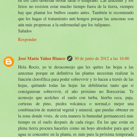
en ese caso deberían brotar tarde o temprano. Las azucenas y los
lirios no resisten estar mucho tiempo fuera de la tierra, siempre
hay que plantar los bulbos cuanto antes. También te recomiendo
que les hagas el tratamiento anti hongos porque las azucenas son
aún más propensas a la enfermedad que los tulipanes.
Saludos
Responder
José María Yáñez Blanco
30 de junio de 2012 a las 16:00
Hola Rocío, yo te desaconsejo que les quites las hojas a las
azucenas porque en definitiva las plantas necesitan realizar la
función clorofílica para poder sobrevivir y lo hacen a través de las
hojas, quitando todas las hojas las debilitarías tanto que si
consiguieran sobrevivir, el año próximo no florecerían. Te
aconsejo que acolches el suelo con turba, hierba seca, paja,
cortezas de pino, piedra volcánica o normal,o mejor una
combinación de material vegetal y mineral, que puedas obtener en
la zona donde vives, de esta manera la humedad permanecerá más
tiempo en el suelo después de cada riego. En las que están en
plena tierra procura hacerles como un hoyo alrededor para que el
agua se concentre en la planta, es más para la próxima temporada