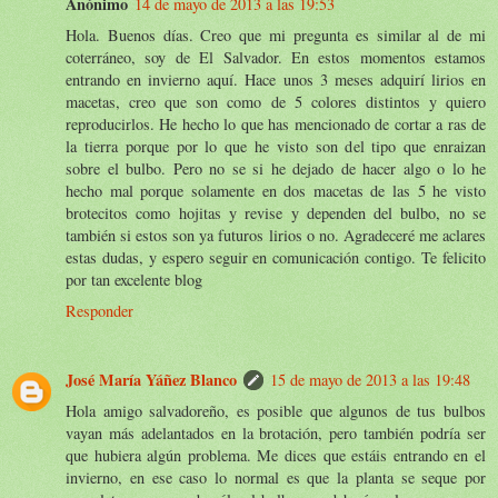
Anónimo
14 de mayo de 2013 a las 19:53
Hola. Buenos días. Creo que mi pregunta es similar al de mi
coterráneo, soy de El Salvador. En estos momentos estamos
entrando en invierno aquí. Hace unos 3 meses adquirí lirios en
macetas, creo que son como de 5 colores distintos y quiero
reproducirlos. He hecho lo que has mencionado de cortar a ras de
la tierra porque por lo que he visto son del tipo que enraizan
sobre el bulbo. Pero no se si he dejado de hacer algo o lo he
hecho mal porque solamente en dos macetas de las 5 he visto
brotecitos como hojitas y revise y dependen del bulbo, no se
también si estos son ya futuros lirios o no. Agradeceré me aclares
estas dudas, y espero seguir en comunicación contigo. Te felicito
por tan excelente blog
Responder
José María Yáñez Blanco
15 de mayo de 2013 a las 19:48
Hola amigo salvadoreño, es posible que algunos de tus bulbos
vayan más adelantados en la brotación, pero también podría ser
que hubiera algún problema. Me dices que estáis entrando en el
invierno, en ese caso lo normal es que la planta se seque por