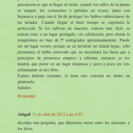
precaución es que al llegar el otoño, cuando los tallos de la planta
se sequen, los cortaremos y partidos en trozos, junto con
hojarasca o paja con el fin de proteger los bulbos subterráneos de
las heladas. Cuando llegue el buen tiempo se suprimirá la
protección. Si los cultivas en macetas, todavía más fácil, se
retiran estas a un lugar protegido, sin calefacción, pero donde la
temperatura no baje de 5º centígrados aproximadamente. Puede
ser un lugar oscuro porque en en invierno no tienen hojas, sólo
permanece el bulbo enterrado que no necesitará luz hasta que a
principios de primavera empiece a rebrotar, entonces ya los
tendrás que poner en un lugar luminoso y poco a poco los irás
aclimatando al aire libre.
Espero haberte ayudado, si tiene otra consulta no dudes en
plantearla.
Saludos
Responder
Abigail
11 de abril de 2012 a las 4:52
disculpa una pregunta, que diferencia existe entre las azucenas y
los lirios