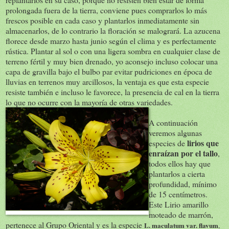
prolongada fuera de la tierra, conviene pues comprarlos lo más
frescos posible en cada caso y plantarlos inmediatamente sin
almacenarlos, de lo contrario la floración se malogrará. La azucena
florece desde marzo hasta junio según el clima y es perfectamente
rústica. Plantar al sol o con una ligera sombra en cualquier clase de
terreno fértil y muy bien drenado, yo aconsejo incluso colocar una
capa de gravilla bajo el bulbo par evitar pudriciones en época de
lluvias en terrenos muy arcillosos, la ventaja es que esta especie
resiste también e incluso le favorece, la presencia de cal en la tierra
lo que no ocurre con la mayoría de otras variedades.
A continuación
veremos algunas
lirios que
especies de
enraízan por el tallo
,
todos ellos hay que
plantarlos a cierta
profundidad, mínimo
de 15 centímetros.
Este Lirio amarillo
moteado de marrón,
pertenece al Grupo Oriental y es la especie
L. maculatum
var. flavum
,