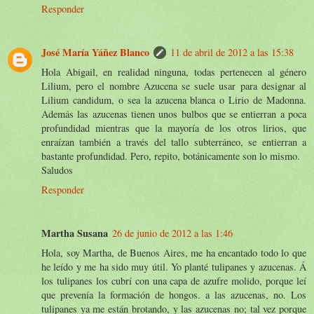
Responder
José María Yáñez Blanco
11 de abril de 2012 a las 15:38
Hola Abigail, en realidad ninguna, todas pertenecen al género
Lilium, pero el nombre Azucena se suele usar para designar al
Lilium candidum, o sea la azucena blanca o Lirio de Madonna.
Además las azucenas tienen unos bulbos que se entierran a poca
profundidad mientras que la mayoría de los otros lirios, que
enraízan también a través del tallo subterráneo, se entierran a
bastante profundidad. Pero, repito, botánicamente son lo mismo.
Saludos
Responder
Martha Susana
26 de junio de 2012 a las 1:46
Hola, soy Martha, de Buenos Aires, me ha encantado todo lo que
he leído y me ha sido muy útil. Yo planté tulipanes y azucenas. Á
los tulipanes los cubrí con una capa de azufre molido, porque leí
que prevenía la formación de hongos. a las azucenas, no. Los
tulipanes ya me están brotando, y las azucenas no; tal vez porque