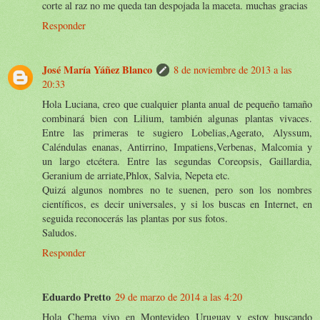
corte al raz no me queda tan despojada la maceta. muchas gracias
Responder
José María Yáñez Blanco
8 de noviembre de 2013 a las
20:33
Hola Luciana, creo que cualquier planta anual de pequeño tamaño
combinará bien con Lilium, también algunas plantas vivaces.
Entre las primeras te sugiero Lobelias,Agerato, Alyssum,
Caléndulas enanas, Antirrino, Impatiens,Verbenas, Malcomia y
un largo etcétera. Entre las segundas Coreopsis, Gaillardia,
Geranium de arriate,Phlox, Salvia, Nepeta etc.
Quizá algunos nombres no te suenen, pero son los nombres
científicos, es decir universales, y si los buscas en Internet, en
seguida reconocerás las plantas por sus fotos.
Saludos.
Responder
Eduardo Pretto
29 de marzo de 2014 a las 4:20
Hola Chema vivo en Montevideo Uruguay y estoy buscando