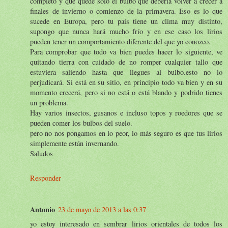
completo y que quede sólo el bulbo que debería volver a crecer a
finales de invierno o comienzo de la primavera. Eso es lo que
sucede en Europa, pero tu país tiene un clima muy distinto,
supongo que nunca hará mucho frío y en ese caso los lirios
pueden tener un comportamiento diferente del que yo conozco.
Para comprobar que todo va bien puedes hacer lo siguiente, ve
quitando tierra con cuidado de no romper cualquier tallo que
estuviera saliendo hasta que llegues al bulbo.esto no lo
perjudicará. Si está en su sitio, en principio todo va bien y en su
momento crecerá, pero si no está o está blando y podrido tienes
un problema.
Hay varios insectos, gusanos e incluso topos y roedores que se
pueden comer los bulbos del suelo.
pero no nos pongamos en lo peor, lo más seguro es que tus lirios
simplemente están invernando.
Saludos
Responder
Antonio
23 de mayo de 2013 a las 0:37
yo estoy interesado en sembrar lirios orientales de todos los