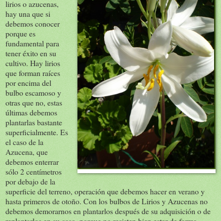
lirios o azucenas,
hay una que si
debemos conocer
porque es
fundamental para
tener éxito en su
cultivo. Hay lirios
que forman raíces
por encima del
bulbo escamoso y
otras que no, estas
últimas debemos
plantarlas bastante
superficialmente. Es
el caso de la
Azucena, que
debemos enterrar
sólo 2 centímetros
por debajo de la
superficie del terreno, operación que debemos hacer en verano y
hasta primeros de otoño. Con los bulbos de Lirios y Azucenas no
debemos demorarnos en plantarlos después de su adquisición o de
replantarlos en su caso, porque no resisten bien estar de forma