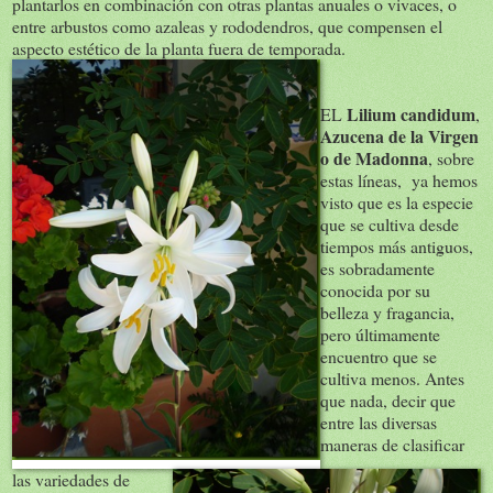
plantarlos en combinación con otras plantas anuales o vivaces, o
entre arbustos como azaleas y rododendros, que compensen el
aspecto estético de la planta fuera de temporada.
Lilium candidum
EL
,
Azucena de la Virgen
o de Madonna
, sobre
estas líneas, ya hemos
visto que es la especie
que se cultiva desde
tiempos más antiguos,
es sobradamente
conocida por su
belleza y fragancia,
pero últimamente
encuentro que se
cultiva menos. Antes
que nada, decir que
entre las diversas
maneras de clasificar
las variedades de