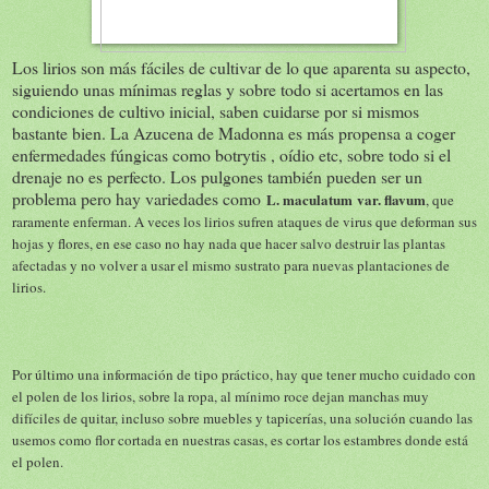
Los lirios son más fáciles de cultivar de lo que aparenta su aspecto,
siguiendo unas mínimas reglas y sobre todo si acertamos en las
condiciones de cultivo inicial, saben cuidarse por si mismos
bastante bien. La Azucena de Madonna es más propensa a coger
enfermedades fúngicas como botrytis , oídio etc, sobre todo si el
drenaje no es perfecto. Los pulgones también pueden ser un
problema pero hay variedades como
L. maculatum
var. flavum
, que
raramente enferman. A veces los lirios sufren ataques de virus que deforman sus
hojas y flores, en ese caso no hay nada que hacer salvo destruir las plantas
afectadas y no volver a usar el mismo sustrato para nuevas plantaciones de
lirios.
Por último una información de tipo práctico, hay que tener mucho cuidado con
el polen de los lirios, sobre la ropa, al mínimo roce dejan manchas muy
difíciles de quitar, incluso sobre muebles y tapicerías, una solución cuando las
usemos como flor cortada en nuestras casas, es cortar los estambres donde está
el polen.