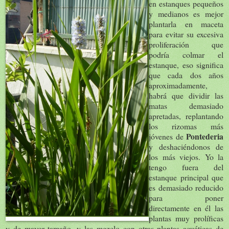
en estanques pequeños
y medianos es mejor
plantarla en maceta
para evitar su excesiva
proliferación que
podría colmar el
estanque, eso significa
que cada dos años
aproximadamente,
habrá que dividir las
matas demasiado
apretadas, replantando
los rizomas más
Pontederia
jóvenes de
y deshaciéndonos de
los más viejos. Yo la
tengo fuera del
estanque principal que
es demasiado reducido
para poner
directamente en él las
plantas muy prolíficas
y de mayor tamaño, y las mezclo con otras plantas acuáticas de