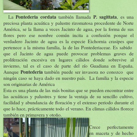
Pontederia cordata
P. sagittata
La
también llamada
, es una
preciosa planta acuática y palustre rizomatosa procedente de Norte
América, se la llama a veces Jacinto de agua, por la forma de sus
flores pero ese nombre común incita a confusión porque el
verdadero Jacinto de agua es la especie Eichornia crasipes que
pertenece a la misma familia, la de las Pontederiaceae. Es sabido
que el Jacinto de agua puede provocar problemas graves de
proliferación excesiva en lugares cálidos donde sobrevive al
invierno, tal es el caso de parte del río Guadiana en España.
Pontederia
Aunque
también puede ser invasora no conozco que
ningún caso se haya dado en nuestro país. La familia y la especie
son originarias de América
Esta es una planta de las más bonitas que se pueden encontrar entre
las acuáticas y palustres y tiene la ventaja de su sencillo cultivo,
facilidad y abundancia de floración y el extenso periodo durante el
que lo hace, prácticamente todo el verano. En climas cálidos florece
también en primavera y otoño.
Crece perfectamente
en maceta y de hecho