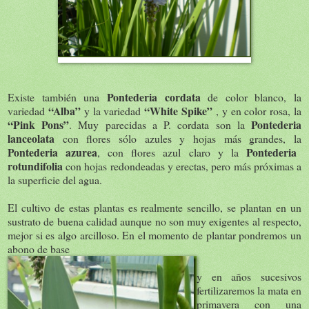
Pontederia cordata
Existe también una
de color blanco, la
“Alba”
“White Spike”
variedad
y la variedad
, y en color rosa, la
“Pink Pons”
Pontederia
. Muy parecidas a P. cordata son la
lanceolata
con flores sólo azules y hojas más grandes, la
Pontederia azurea
Pontederia
, con flores azul claro y la
rotundifolia
con hojas redondeadas y erectas, pero más próximas a
la superficie del agua.
El cultivo de estas plantas es realmente sencillo, se plantan en un
sustrato de buena calidad aunque no son muy exigentes al respecto,
mejor si es algo arcilloso. En el momento de plantar pondremos un
abono de base
y en años sucesivos
fertilizaremos la mata en
primavera con una