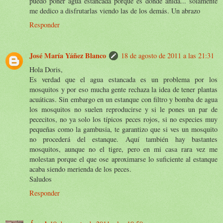
puedo poner agua estancada porque es donde anida... solamente
me dedico a disfrutarlas viendo las de los demás. Un abrazo
Responder
José María Yáñez Blanco
18 de agosto de 2011 a las 21:31
Hola Doris,
Es verdad que el agua estancada es un problema por los
mosquitos y por eso mucha gente rechaza la idea de tener plantas
acuáticas. Sin embargo en un estanque con filtro y bomba de agua
los mosquitos no suelen reproducirse y si le pones un par de
pececitos, no ya solo los típicos peces rojos, si no especies muy
pequeñas como la gambusia, te garantizo que si ves un mosquito
no procederá del estanque. Aquí también hay bastantes
mosquitos, aunque no el tigre, pero en mi casa rara vez me
molestan porque el que ose aproximarse lo suficiente al estanque
acaba siendo merienda de los peces.
Saludos
Responder