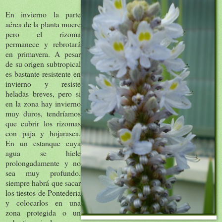
En invierno la parte
aérea de la planta muere
pero el rizoma
permanece y rebrotará
en primavera. A pesar
de su origen subtropical
es bastante resistente en
invierno y resiste
heladas breves, pero si
en la zona hay invierno
muy duros, tendríamos
que cubrir los rizomas
con paja y hojarasca.
En un estanque cuya
agua se hiele
prolongadamente y no
sea muy profundo.
siempre habrá que sacar
los tiestos de Pontederia
y colocarlos en una
zona protegida o un