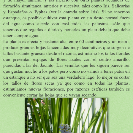
floración simultanea, anterior y sucesiva, tales como Iris, Salicarias
y Espadañas o Typhas (ver la entrada sobre Iris). Si no tenemos
estanque, es posible cultivar esta planta en un tiesto normal fuera
del agua como sucede con casi todas las palustres, sólo que
tenemos que regarlas a diario y ponerles un plato debajo que debe
tener siempre agua.
La planta es erecta y bastante alta, entre 60 centímetros y un metro,
produce grandes hojas lanceoladas muy decorativas que surgen de
tallos bastante gruesos desde el rizoma, así mismo los tallos florales
que presentan espigas de flores azules con el centro amarillo,
parecidas a las del Jacinto. Las semillas que les siguen parece ser
que gustan mucho a los patos pero como no vamos a tener patos en
un estanque a no ser que sea una verdadero lago, lo mejor es cortar
los tallos de flores secas ya que como en todas las plantas,
estimulamos nuevas floraciones, por razones estéticas también es
conveniente cortar las hojas que se vayan secando.