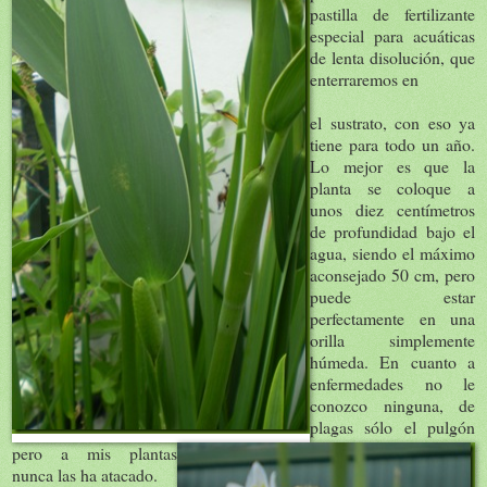
pastilla de fertilizante
especial para acuáticas
de lenta disolución, que
enterraremos en
el sustrato, con eso ya
tiene para todo un año.
Lo mejor es que la
planta se coloque a
unos diez centímetros
de profundidad bajo el
agua, siendo el máximo
aconsejado 50 cm, pero
puede estar
perfectamente en una
orilla simplemente
húmeda. En cuanto a
enfermedades no le
conozco ninguna, de
plagas sólo el pulgón
pero a mis plantas
nunca las ha atacado.