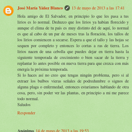
José María Yáñez Blanco
13 de mayo de 2013 a las 17:41
Hola amigo de El Salvador, en principio lo que les pasa a tus
lirios es lo normal. Deduzco que los lirios ya habían florecido y
aunque el clima de tu país es muy distinto del de aquí, lo normal
es que al cabo de un par de meses tras la floración, los tallos de
los lirios comiencen a secarse. Espera a que el tallo y las hojas se
sequen por completo y entonces lo cortas a ras de tierra. Los
lirios nacen de una cebolla que puedes dejar en tierra hasta la
siguiente temporada de crecimiento o bien sacar de la tierra y
replantar lo antes posible en nueva tierra para que crezca con más
energía la próxima temporada.
Si lo haces así no creo que tengas ningún problema, pero si al
extraer los bulbos vieras señales de podredumbre o signos de
alguna plaga o enfermedad, entonces estaríamos hablando de otra
cosa, pero, sin poder ver las plantas, en principio a mi me parece
todo normal.
Saludos
Responder
Anónimo
14 de mayo de 2013 a las 19:53