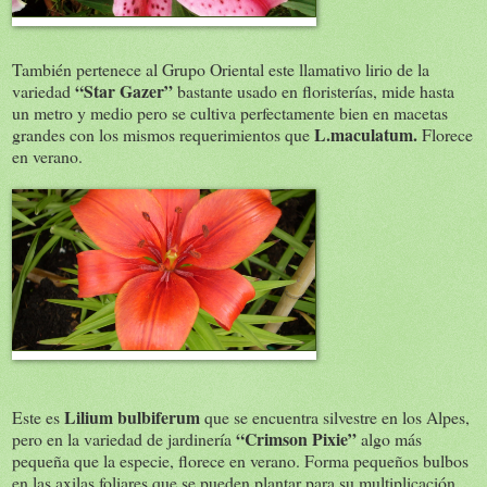
También pertenece al Grupo Oriental este llamativo lirio de la
“Star Gazer”
variedad
bastante usado en floristerías, mide hasta
un metro y medio pero se cultiva perfectamente bien en macetas
L.maculatum.
grandes con los mismos requerimientos que
Florece
en verano.
Lilium bulbiferum
Este es
que se encuentra silvestre en los Alpes,
“Crimson Pixie”
pero en la variedad de jardinería
algo más
pequeña que la especie, florece en verano. Forma pequeños bulbos
en las axilas foliares que se pueden plantar para su multiplicación.