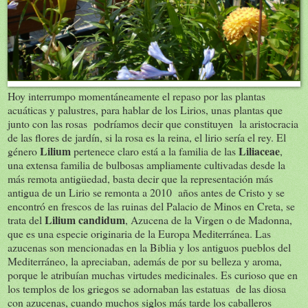
Hoy interrumpo momentáneamente el repaso por las plantas
acuáticas y palustres, para hablar de los Lirios, unas plantas que
junto con las rosas podríamos decir que constituyen la aristocracia
de las flores de jardín, si la rosa es la reina, el lirio sería el rey. El
Lilium
Liliaceae
género
pertenece claro está a la familia de las
,
una extensa familia de bulbosas ampliamente cultivadas desde la
más remota antigüedad, basta decir que la representación más
antigua de un Lirio se remonta a 2010 años antes de Cristo y se
encontró en frescos de las ruinas del Palacio de Minos en Creta, se
Lilium candidum
trata del
, Azucena de la Virgen o de Madonna,
que es una especie originaria de la Europa Mediterránea. Las
azucenas son mencionadas en la Biblia y los antiguos pueblos del
Mediterráneo, la apreciaban, además de por su belleza y aroma,
porque le atribuían muchas virtudes medicinales. Es curioso que en
los templos de los griegos se adornaban las estatuas de las diosa
con azucenas, cuando muchos siglos más tarde los caballeros