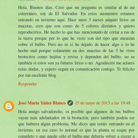
Hola. Buenos días. Creo que mi pregunta es similar al de mi
coterráneo, soy de El Salvador. En estos momentos estamos
entrando en invierno aquí. Hace unos 3 meses adquirí lirios en
macetas, creo que son como de 5 colores distintos y quiero
reproducirlos. He hecho lo que has mencionado de cortar a ras de
la tierra porque por lo que he visto son del tipo que enraizan
sobre el bulbo. Pero no se si he dejado de hacer algo o lo he
hecho mal porque solamente en dos macetas de las 5 he visto
brotecitos como hojitas y revise y dependen del bulbo, no se
también si estos son ya futuros lirios o no. Agradeceré me aclares
estas dudas, y espero seguir en comunicación contigo. Te felicito
por tan excelente blog
Responder
José María Yáñez Blanco
15 de mayo de 2013 a las 19:48
Hola amigo salvadoreño, es posible que algunos de tus bulbos
vayan más adelantados en la brotación, pero también podría ser
que hubiera algún problema. Me dices que estáis entrando en el
invierno, en ese caso lo normal es que la planta se seque por
completo y que quede sólo el bulbo que debería volver a crecer a