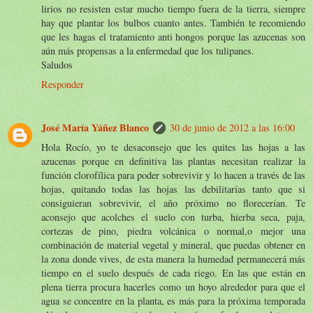
lirios no resisten estar mucho tiempo fuera de la tierra, siempre
hay que plantar los bulbos cuanto antes. También te recomiendo
que les hagas el tratamiento anti hongos porque las azucenas son
aún más propensas a la enfermedad que los tulipanes.
Saludos
Responder
José María Yáñez Blanco
30 de junio de 2012 a las 16:00
Hola Rocío, yo te desaconsejo que les quites las hojas a las
azucenas porque en definitiva las plantas necesitan realizar la
función clorofílica para poder sobrevivir y lo hacen a través de las
hojas, quitando todas las hojas las debilitarías tanto que si
consiguieran sobrevivir, el año próximo no florecerían. Te
aconsejo que acolches el suelo con turba, hierba seca, paja,
cortezas de pino, piedra volcánica o normal,o mejor una
combinación de material vegetal y mineral, que puedas obtener en
la zona donde vives, de esta manera la humedad permanecerá más
tiempo en el suelo después de cada riego. En las que están en
plena tierra procura hacerles como un hoyo alrededor para que el
agua se concentre en la planta, es más para la próxima temporada