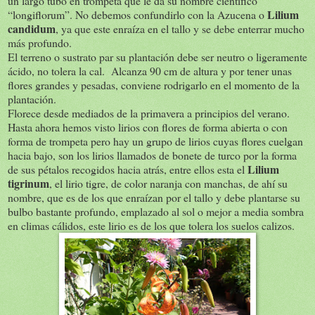
un largo tubo en trompeta que le da su nombre científico
Lilium
“longiflorum”. No debemos confundirlo con la Azucena o
candidum
, ya que este enraíza en el tallo y se debe enterrar mucho
más profundo.
El terreno o sustrato par su plantación debe ser neutro o ligeramente
ácido, no tolera la cal. Alcanza 90 cm de altura y por tener unas
flores grandes y pesadas, conviene rodrigarlo en el momento de la
plantación.
Florece desde mediados de la primavera a principios del verano.
Hasta ahora hemos visto lirios con flores de forma abierta o con
forma de trompeta pero hay un grupo de lirios cuyas flores cuelgan
hacia bajo, son los lirios llamados de bonete de turco por la forma
Lilium
de sus pétalos recogidos hacia atrás, entre ellos esta el
tigrinum
, el lirio tigre, de color naranja con manchas, de ahí su
nombre, que es de los que enraízan por el tallo y debe plantarse su
bulbo bastante profundo, emplazado al sol o mejor a media sombra
en climas cálidos, este lirio es de los que tolera los suelos calizos.