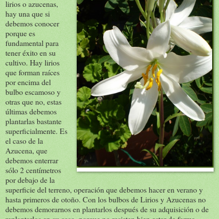
lirios o azucenas,
hay una que si
debemos conocer
porque es
fundamental para
tener éxito en su
cultivo. Hay lirios
que forman raíces
por encima del
bulbo escamoso y
otras que no, estas
últimas debemos
plantarlas bastante
superficialmente. Es
el caso de la
Azucena, que
debemos enterrar
sólo 2 centímetros
por debajo de la
superficie del terreno, operación que debemos hacer en verano y
hasta primeros de otoño. Con los bulbos de Lirios y Azucenas no
debemos demorarnos en plantarlos después de su adquisición o de
replantarlos en su caso, porque no resisten bien estar de forma