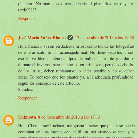
plantara. No stan secos pero deberia d plantarlos ya o ya es
tarde?????
Responder
José María Yáñez Blanco
13 de octubre de 2013 a las 19:58
Hola Canaria, si son verdaderos lirios, como los de las fotografías
de este artículo, te han aconsejado mal. No debes secarlos al sol,
eso le va bien a algunos tipos de bulbos antes de guardarlos
durante el invierno para plantarlos en primavera, pero las cebollas
de los lirios, deben replantarse lo antes posible y no se deben
secar. Te aconsejo que los plantes ya, a la adecuada profundidad,
según los consejos de este artículo.
Saludos.
Responder
Unknown
8 de noviembre de 2013 a las 17:13
Hola Chema, soy Luciana, me gustaría saber que planta se puede
combinar en una maceta con el lilium, asi cuando se seca y la
corte al raz no me queda tan despojada la maceta. muchas gracias