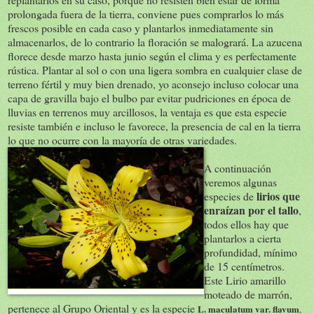
prolongada fuera de la tierra, conviene pues comprarlos lo más
frescos posible en cada caso y plantarlos inmediatamente sin
almacenarlos, de lo contrario la floración se malogrará. La azucena
florece desde marzo hasta junio según el clima y es perfectamente
rústica. Plantar al sol o con una ligera sombra en cualquier clase de
terreno fértil y muy bien drenado, yo aconsejo incluso colocar una
capa de gravilla bajo el bulbo par evitar pudriciones en época de
lluvias en terrenos muy arcillosos, la ventaja es que esta especie
resiste también e incluso le favorece, la presencia de cal en la tierra
lo que no ocurre con la mayoría de otras variedades.
A continuación
veremos algunas
lirios que
especies de
enraízan por el tallo
,
todos ellos hay que
plantarlos a cierta
profundidad, mínimo
de 15 centímetros.
Este Lirio amarillo
moteado de marrón,
pertenece al Grupo Oriental y es la especie
L. maculatum
var. flavum
,