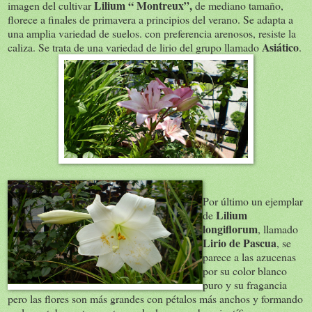
Lilium “ Montreux”,
imagen del cultivar
de mediano tamaño,
florece a finales de primavera a principios del verano. Se adapta a
una amplia variedad de suelos. con preferencia arenosos, resiste la
Asiático
caliza. Se trata de una variedad de lirio del grupo llamado
.
Por último un ejemplar
Lilium
de
longiflorum
, llamado
Lirio de Pascua
, se
parece a las azucenas
por su color blanco
puro y su fragancia
pero las flores son más grandes con pétalos más anchos y formando