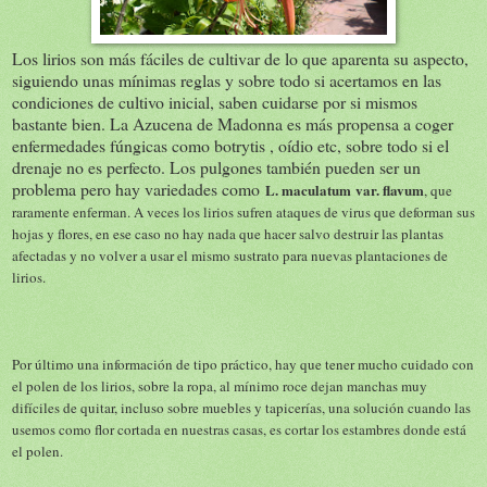
Los lirios son más fáciles de cultivar de lo que aparenta su aspecto,
siguiendo unas mínimas reglas y sobre todo si acertamos en las
condiciones de cultivo inicial, saben cuidarse por si mismos
bastante bien. La Azucena de Madonna es más propensa a coger
enfermedades fúngicas como botrytis , oídio etc, sobre todo si el
drenaje no es perfecto. Los pulgones también pueden ser un
problema pero hay variedades como
L. maculatum
var. flavum
, que
raramente enferman. A veces los lirios sufren ataques de virus que deforman sus
hojas y flores, en ese caso no hay nada que hacer salvo destruir las plantas
afectadas y no volver a usar el mismo sustrato para nuevas plantaciones de
lirios.
Por último una información de tipo práctico, hay que tener mucho cuidado con
el polen de los lirios, sobre la ropa, al mínimo roce dejan manchas muy
difíciles de quitar, incluso sobre muebles y tapicerías, una solución cuando las
usemos como flor cortada en nuestras casas, es cortar los estambres donde está
el polen.