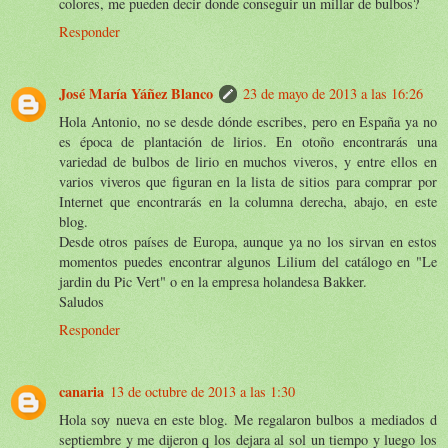
colores, me pueden decir donde conseguir un millar de bulbos?
Responder
José María Yáñez Blanco
23 de mayo de 2013 a las 16:26
Hola Antonio, no se desde dónde escribes, pero en España ya no
es época de plantación de lirios. En otoño encontrarás una
variedad de bulbos de lirio en muchos viveros, y entre ellos en
varios viveros que figuran en la lista de sitios para comprar por
Internet que encontrarás en la columna derecha, abajo, en este
blog.
Desde otros países de Europa, aunque ya no los sirvan en estos
momentos puedes encontrar algunos Lilium del catálogo en "Le
jardin du Pic Vert" o en la empresa holandesa Bakker.
Saludos
Responder
canaria
13 de octubre de 2013 a las 1:30
Hola soy nueva en este blog. Me regalaron bulbos a mediados d
septiembre y me dijeron q los dejara al sol un tiempo y luego los