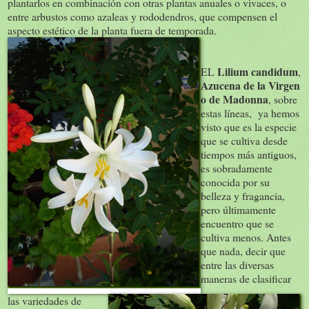
plantarlos en combinación con otras plantas anuales o vivaces, o
entre arbustos como azaleas y rododendros, que compensen el
aspecto estético de la planta fuera de temporada.
Lilium candidum
EL
,
Azucena de la Virgen
o de Madonna
, sobre
estas líneas, ya hemos
visto que es la especie
que se cultiva desde
tiempos más antiguos,
es sobradamente
conocida por su
belleza y fragancia,
pero últimamente
encuentro que se
cultiva menos. Antes
que nada, decir que
entre las diversas
maneras de clasificar
las variedades de