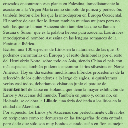
cruzados encontraron esta planta en Palestina, inmediatamente la
asociaron a la Virgen María como símbolo de pureza y perfección,
también fueron ellos los que la introdujeron en Europa Occidental.
El nombre de esta flor lo llevan también muchas mujeres pero no
sólo las que se llaman Azucena sino también las que se llaman
Susana o Susan que es la palabra hebrea para azucena. Los árabes
introdujeron el nombre Asussána en las lenguas romances de la
Península Ibérica.
Existen una 100 especies de Lirios en la naturaleza de las que 10
podemos encontrarlas en Europa y el resto distribuidas por el resto
del Hemisferio Norte, sobre todo en Asia, siendo China el país con
más especies, también podemos encontrar Lirios silvestres en Norte
América. Hoy en día existen muchísimos híbridos procedentes de la
selección de los cultivadores a lo largo de siglos, si quisiéramos
verlos casi todos, deberíamos visitar en junio el parque de
Keunkenhof
de Lisse en Holanda que tiene la mayor exhibición de
Lirios y Azucenas del mundo. También en junio y, como no, en
Liliade
Holanda, se celebra la
, una feria dedicada a los lirios en la
ciudad de Akersloot.
Por supuesto, los Lirios y/o Azucenas son perfectamente cultivables
en recipientes como se demuestra en las fotografías de esta entrada,
pero dado que sólo son muy bonitos cuando están en flor, es mejor