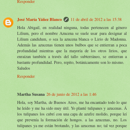
Responder
José María Yáñez Blanco
11 de abril de 2012 a las 15:38
Hola Abigail, en realidad ninguna, todas pertenecen al género
Lilium, pero el nombre Azucena se suele usar para designar al
Lilium candidum, o sea la azucena blanca o Lirio de Madonna.
Además las azucenas tienen unos bulbos que se entierran a poca
profundidad mientras que la mayoría de los otros lirios, que
enraízan también a través del tallo subterráneo, se entierran a
bastante profundidad. Pero, repito, botánicamente son lo mismo.
Saludos
Responder
Martha Susana
26 de junio de 2012 a las 1:46
Hola, soy Martha, de Buenos Aires, me ha encantado todo lo que
he leído y me ha sido muy útil. Yo planté tulipanes y azucenas. Á
los tulipanes los cubrí con una capa de azufre molido, porque leí
que prevenía la formación de hongos. a las azucenas, no. Los
tulipanes ya me están brotando, y las azucenas no; tal vez porque