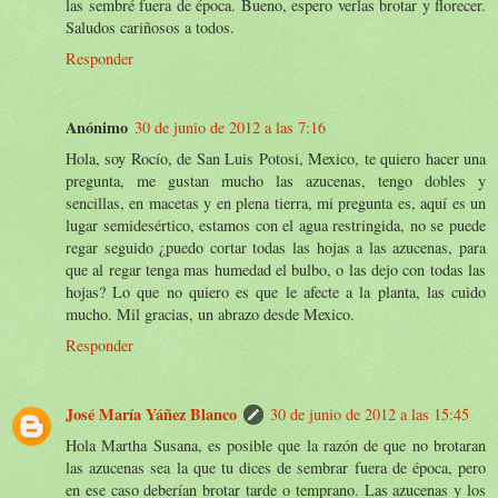
las sembré fuera de época. Bueno, espero verlas brotar y florecer.
Saludos cariñosos a todos.
Responder
Anónimo
30 de junio de 2012 a las 7:16
Hola, soy Rocío, de San Luis Potosi, Mexico, te quiero hacer una
pregunta, me gustan mucho las azucenas, tengo dobles y
sencillas, en macetas y en plena tierra, mi pregunta es, aquí es un
lugar semidesértico, estamos con el agua restringida, no se puede
regar seguido ¿puedo cortar todas las hojas a las azucenas, para
que al regar tenga mas humedad el bulbo, o las dejo con todas las
hojas? Lo que no quiero es que le afecte a la planta, las cuido
mucho. Mil gracias, un abrazo desde Mexico.
Responder
José María Yáñez Blanco
30 de junio de 2012 a las 15:45
Hola Martha Susana, es posible que la razón de que no brotaran
las azucenas sea la que tu dices de sembrar fuera de época, pero
en ese caso deberían brotar tarde o temprano. Las azucenas y los