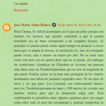
Un saludo
Responder
José María Yáñez Blanco
30 de enero de 2014 a las 14:20
Hola Chema, Es difícil aconsejarte en lo que me pides porque son
muchos los factores que pueden contribuir a que el jazmín
estrellado sea un buen cerramiento o un completo fracaso. Al
principio el jazmín puede tardar algún tiempo en arrancar a crecer
hasta que se adapta al terreno, la insolación etc, una vez arraigado
puede crecer, más o menos un metro por año. No se suele usar
como seto pero eso no quiere decir que no se pueda, sin embargo
las condiciones climáticas de Chinchón en invierno me parecen
muy duras para un Tracheloespermum que no este al resguardo de
una pared. Podrías poner en la zona más protegida de los vientos
dominantes una hilera de jazmines separados unos 50 cm unos de
otros y ver que pasa. Los Leylandy son relativamente baratos
pero los Tracheloespermum no tanto y 200 metros de cercado son
muchos metros para que la plantación salga mal. Esta
combinación te permitiría tener algunos jazmines pero sin cargar
sobre ellos todo el peso del cerramiento y podrías comprobar en