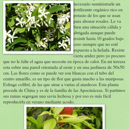
necesario suministrarle
un
fertilizante orgánico rico en
potasio de los que se usan
para abonar rosales. Le va
bien una situación cálida y
abrigada aunque puede
resistir hasta 10 grados bajo
cero siempre que no esté
expuesta a la helada. Resiste
cierta aridez pero yo procuro
que no le falte el agua que necesite en época de calor. En mi terraza
esta sobre una pared orientada al oeste y en una jardinera de 50x50
cm. Las flores como se puede ver son blancas con el tubo del
centro amarillo, es un tipo de flor que gusta mucho a las mariposas
Esfinge colibrí, de las que atrae a varias al atardecer. Esta planta
procede de China y es de la familia de las Apocináceas. Si partimos
sus ramas segregan una savia lechosa y por eso es más fácil
reproducirla en verano mediante acodo.