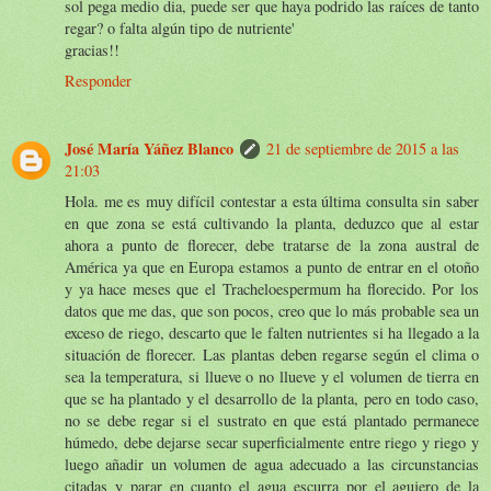
sol pega medio dia, puede ser que haya podrido las raíces de tanto
regar? o falta algún tipo de nutriente'
gracias!!
Responder
José María Yáñez Blanco
21 de septiembre de 2015 a las
21:03
Hola. me es muy difícil contestar a esta última consulta sin saber
en que zona se está cultivando la planta, deduzco que al estar
ahora a punto de florecer, debe tratarse de la zona austral de
América ya que en Europa estamos a punto de entrar en el otoño
y ya hace meses que el Tracheloespermum ha florecido. Por los
datos que me das, que son pocos, creo que lo más probable sea un
exceso de riego, descarto que le falten nutrientes si ha llegado a la
situación de florecer. Las plantas deben regarse según el clima o
sea la temperatura, si llueve o no llueve y el volumen de tierra en
que se ha plantado y el desarrollo de la planta, pero en todo caso,
no se debe regar si el sustrato en que está plantado permanece
húmedo, debe dejarse secar superficialmente entre riego y riego y
luego añadir un volumen de agua adecuado a las circunstancias
citadas y parar en cuanto el agua escurra por el agujero de la