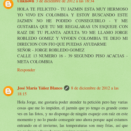
Unknown
3 de diciembre de 2012 a las 18:34
HOLA TE FELICITO - TU JAZMIN ESTA MUY HERMOSO
YO VIVO EN COLOMBIA Y ESTOY BUSCANDO ESTE
JAZMIN NO HE PODIDO CONSEGUIRLO - Y ME
GUSTARIA QUE TU ME REGALARAS UN ESQUEJE CON
RAIZ DE TU PLANTA ADULTA YO ME LLAMO JORGE
ROBLEDO GOMEZ Y VIVOEN COLOMBIA TE DEJO MI
DIRECION CON FIO QUE PUEDAS AYUDARME
SEÑOR - JORGE ROBLEDO GOMEZ
CALLE 13 NUMERO 16 - 39 SEGUNDO PISO ACACIAS -
META COLOMBIA
Responder
José María Yáñez Blanco
8 de diciembre de 2012 a las
18:15
Hola Jorge, me gustaría poder atender tu petición pero hay varias
cosas que me lo impiden, el jazmín que yo tengo es grande como
ves en las fotos, y no dispongo de ningún esqueje con raíz en este
momento y no lo puedo conseguir uno ahora porque aquí estamos
entrando en el invierno, las temperaturas son muy frías, así que