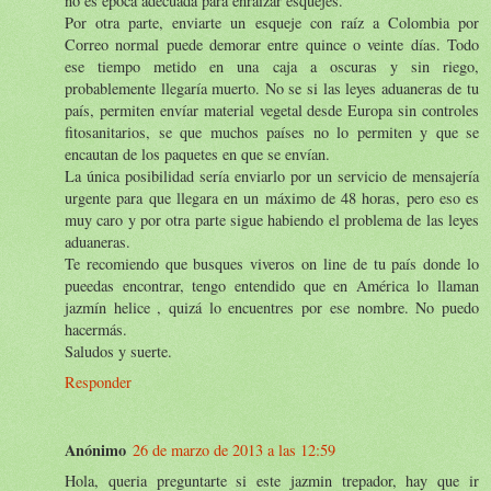
no es época adecuada para enraizar esquejes.
Por otra parte, enviarte un esqueje con raíz a Colombia por
Correo normal puede demorar entre quince o veinte días. Todo
ese tiempo metido en una caja a oscuras y sin riego,
probablemente llegaría muerto. No se si las leyes aduaneras de tu
país, permiten envíar material vegetal desde Europa sin controles
fitosanitarios, se que muchos países no lo permiten y que se
encautan de los paquetes en que se envían.
La única posibilidad sería enviarlo por un servicio de mensajería
urgente para que llegara en un máximo de 48 horas, pero eso es
muy caro y por otra parte sigue habiendo el problema de las leyes
aduaneras.
Te recomiendo que busques viveros on line de tu país donde lo
pueedas encontrar, tengo entendido que en América lo llaman
jazmín helice , quizá lo encuentres por ese nombre. No puedo
hacermás.
Saludos y suerte.
Responder
Anónimo
26 de marzo de 2013 a las 12:59
Hola, queria preguntarte si este jazmin trepador, hay que ir