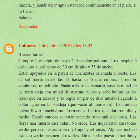
maceta, y jamás dejar agua estancada continuamente en el plato, si
lo tiene.
Saludos
Responder
Unknown
5 de junio de 2016 a las 18:03
Buenas tardes.
Compré à principio de mayo 2 Tracheloespermum. Los trasplanté
cada uno a jardineras de 30 cm de alto y 55 de ancho.
Están apoyados en la pared de una azotea orientada al oeste. Les
da sol fuerte desde las 12 hasta las 6 que empieza à recibir
sombra de un edificio. Nada más transplantarlo puse la.mitad de
la tierra vieja con mitad de sustrato nuevo y eché bolitas azules
(creo que en exceso) y lo regué un par de días mucho llegando à
soltar agua en la bandeja (que vacíe al momento). Esa misma
noche llovió muchísimo. Tormentas fuertes que duraron dia y
medio. Desde entoces se están secando (uno más que otro). Las
flores han muerto casi todas. No crece. Las hojas están casi todas
verdes pero con aspecto seco y frágil y retraídas. Algunas incluso
estando verdes se caen al rozarlas. Otras se ha puesto amarillas y