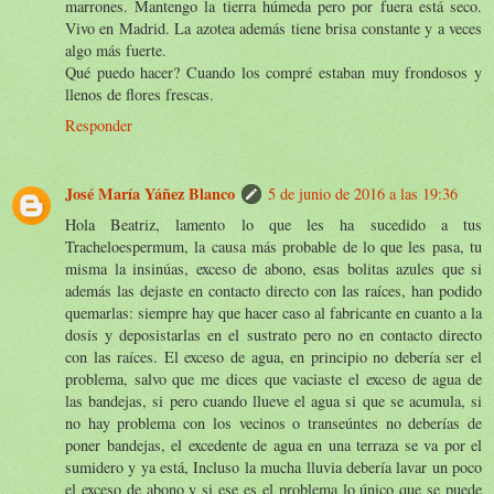
marrones. Mantengo la tierra húmeda pero por fuera está seco.
Vivo en Madrid. La azotea además tiene brisa constante y a veces
algo más fuerte.
Qué puedo hacer? Cuando los compré estaban muy frondosos y
llenos de flores frescas.
Responder
José María Yáñez Blanco
5 de junio de 2016 a las 19:36
Hola Beatriz, lamento lo que les ha sucedido a tus
Tracheloespermum, la causa más probable de lo que les pasa, tu
misma la insinúas, exceso de abono, esas bolitas azules que si
además las dejaste en contacto directo con las raíces, han podido
quemarlas: siempre hay que hacer caso al fabricante en cuanto a la
dosis y deposistarlas en el sustrato pero no en contacto directo
con las raíces. El exceso de agua, en principio no debería ser el
problema, salvo que me dices que vaciaste el exceso de agua de
las bandejas, si pero cuando llueve el agua si que se acumula, si
no hay problema con los vecinos o transeúntes no deberías de
poner bandejas, el excedente de agua en una terraza se va por el
sumidero y ya está, Incluso la mucha lluvia debería lavar un poco
el exceso de abono y si ese es el problema lo único que se puede