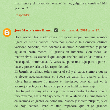
madrileño y el solazo del verano? Si no, ¿alguna alternativa? Mil
gracias!!!
Responder
José María Yáñez Blanco
3 de marzo de 2014 a las 17:46
Hola xorxie, las madreselvas prosperan mejor con una sombra
ligera en sitios cálidos, pero por ejemplo la Lonicera etrusca
variedad Superba, está adaptada al clima Mediterráneo y puede
aguantar hasta menos 10 grados en invierno. Con todas las
madreselvas, es esencial que aunque reciban sol en las ramas, su
base quede sombreada. A veces se pone una teja para tapar su
base y preservarla de los rayos del sol.
El Jazmín estrellado tolera mejor el sol y el calor, siempre que se
le riegue adecuadamente en época de calor. En cuanto al frío
tolera hasta menos 10 grados en invierno, pero aún así yo te
aconsejo proteger su base con paja o un textil de invernaje.
Una trepadora muy adecuada porque resiste tanto el calor como el
frío extremo, hasta 20 bajo cero, es la Wisteria o Glicina,florecen
en racimos colgantes de color lila, blanco y violeta púrpura, y es
de hoja caduca. Pero es una trepadora que exige grandes