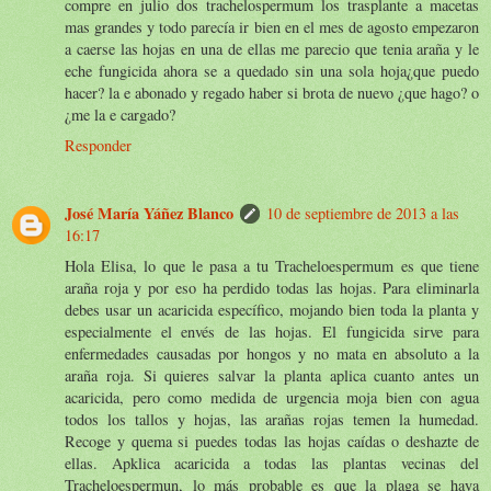
compre en julio dos trachelospermum los trasplante a macetas
mas grandes y todo parecía ir bien en el mes de agosto empezaron
a caerse las hojas en una de ellas me parecio que tenia araña y le
eche fungicida ahora se a quedado sin una sola hoja¿que puedo
hacer? la e abonado y regado haber si brota de nuevo ¿que hago? o
¿me la e cargado?
Responder
José María Yáñez Blanco
10 de septiembre de 2013 a las
16:17
Hola Elisa, lo que le pasa a tu Tracheloespermum es que tiene
araña roja y por eso ha perdido todas las hojas. Para eliminarla
debes usar un acaricida específico, mojando bien toda la planta y
especialmente el envés de las hojas. El fungicida sirve para
enfermedades causadas por hongos y no mata en absoluto a la
araña roja. Si quieres salvar la planta aplica cuanto antes un
acaricida, pero como medida de urgencia moja bien con agua
todos los tallos y hojas, las arañas rojas temen la humedad.
Recoge y quema si puedes todas las hojas caídas o deshazte de
ellas. Apklica acaricida a todas las plantas vecinas del
Tracheloespermun, lo más probable es que la plaga se haya