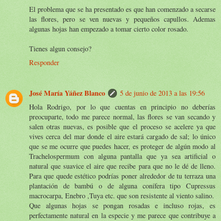
El problema que se ha presentado es que han comenzado a secarse
las flores, pero se ven nuevas y pequeños capullos. Ademas
algunas hojas han empezado a tomar cierto color rosado.
Tienes algun consejo?
Responder
José María Yáñez Blanco
5 de junio de 2013 a las 19:56
Hola Rodrigo, por lo que cuentas en principio no deberías
preocuparte, todo me parece normal, las flores se van secando y
salen otras nuevas, es posible que el proceso se acelere ya que
vives cerca del mar donde el aire estará cargado de sal; lo único
que se me ocurre que puedes hacer, es proteger de algún modo al
Trachelospermum con alguna pantalla que ya sea artificial o
natural que suavice el aire que recibe para que no le dé de lleno.
Para que quede estético podrías poner alrededor de tu terraza una
plantación de bambú o de alguna conífera tipo Cupressus
macrocarpa, Enebro ,Tuya etc. que son resistente al viento salino.
Que algunas hojas se pongan rosadas e incluso rojas, es
perfectamente natural en la especie y me parece que contribuye a