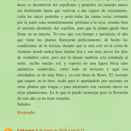
hacer es desenterrar los cepellones y ponerlos en sustrato nuevo
sin fertilizante hasta que vuelvan a dar signos de crecimiento,
corta las raíces podridas y poda todas las ramas secas cortando
por la parte sana inmediatamente próxima a la seca, asienta bien
el sustrato alrededor del cepellón, para que la planta quede bien
firme en su maceta. Yo creo que con tiempo y paciencia, el año
que viene tus plantas florecerán perfectamente, de hecho las
condiciones de tu terraza, excepto que la mía está en la costa de
Asturias donde nunca hace mucho frío y son muy pocos los días
de verdadero calor, pero por lo demás también esta orientada al
oeste, recibe mucho sol, y soporta no una ligera brisa sino
auténticos vendavales, sobre todo en invierno y aquí esa
enredadera se da muy bien y ya está llena de flores. El sustrato
que saques no lo tires, úsalo para ir apartándolo por raciones en
otras plantas que tengas o para mezclarlo con sustrato nuevo en
otras plantaciones. Es lo que te puedo aconsejar pero la floración
de este año ya no tiene remedio.
Saludos.
Responder
Unknown
6 de junio de 2016 a las 9:22