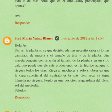
lado le dá más horas que en el otro...estoy preocupada, qué
opinas?
Avi.
Responder
José María Yáñez Blanco
3 de junio de 2012 a las 18:54
Hola Avi:
Sin ver la planta no se que decirte, además necesito saber si lo has
cambiado de maceta y el tamaño de ésta y de la planta. Una
maceta pequeña con relación al tamaño de la planta y en un sitio
caluroso puede que ele esté produciendo estrés hídrico aunque lo
riegues todos los días. Riega al anochecer y sólo si observas que
la capa superficial del sustrato es tá más bien seca, si sigue
húmeda no riegues. Ponlo en una posición resguardada del pleno
sol del mediodía.
Saludos
Responder