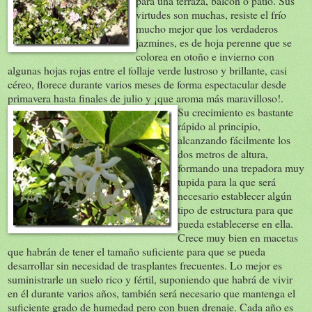
para una terraza, balcón o patio. Sus
virtudes son muchas, resiste el frío
mucho mejor que los verdaderos
jazmines, es de hoja perenne que se
colorea en otoño e invierno con
algunas hojas rojas entre el follaje verde lustroso y brillante, casi
céreo, florece durante varios meses de forma espectacular desde
primavera hasta finales de julio y ¡que aroma más maravilloso!.
Su crecimiento
es bastante
rápido al principio,
alcanzando fácilmente los
dos metros de altura,
formando una trepadora muy
tupida para la que será
necesario establecer algún
tipo de estructura para que
pueda establecerse en ella.
Crece muy bien en macetas
que habrán de tener el tamaño suficiente para que se pueda
desarrollar sin necesidad de trasplantes frecuentes. Lo mejor es
suministrarle un suelo rico y fértil, suponiendo que habrá de vivir
en él durante varios años, también será necesario que mantenga el
suficiente grado de humedad pero con buen drenaje. Cada año es