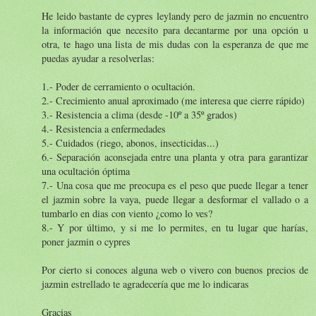
He leido bastante de cypres leylandy pero de jazmin no encuentro
la información que necesito para decantarme por una opción u
otra, te hago una lista de mis dudas con la esperanza de que me
puedas ayudar a resolverlas:
1.- Poder de cerramiento o ocultación.
2.- Crecimiento anual aproximado (me interesa que cierre rápido)
3.- Resistencia a clima (desde -10º a 35º grados)
4.- Resistencia a enfermedades
5.- Cuidados (riego, abonos, insecticidas...)
6.- Separación aconsejada entre una planta y otra para garantizar
una ocultación óptima
7.- Una cosa que me preocupa es el peso que puede llegar a tener
el jazmin sobre la vaya, puede llegar a desformar el vallado o a
tumbarlo en dias con viento ¿como lo ves?
8.- Y por último, y si me lo permites, en tu lugar que harías,
poner jazmin o cypres
Por cierto si conoces alguna web o vivero con buenos precios de
jazmin estrellado te agradecería que me lo indicaras
Gracias