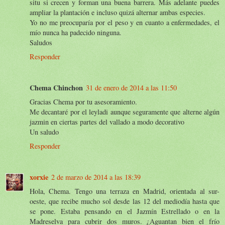
situ si crecen y forman una buena barrera. Más adelante puedes
ampliar la plantación e incluso quizá alternar ambas especies.
Yo no me preocuparía por el peso y en cuanto a enfermedades, el
mío nunca ha padecido ninguna.
Saludos
Responder
Chema Chinchon
31 de enero de 2014 a las 11:50
Gracias Chema por tu asesoramiento.
Me decantaré por el leyladi aunque seguramente que alterne algún
jazmin en ciertas partes del vallado a modo decorativo
Un saludo
Responder
xorxie
2 de marzo de 2014 a las 18:39
Hola, Chema. Tengo una terraza en Madrid, orientada al sur-
oeste, que recibe mucho sol desde las 12 del mediodía hasta que
se pone. Estaba pensando en el Jazmín Estrellado o en la
Madreselva para cubrir dos muros. ¿Aguantan bien el frío