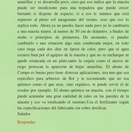
amarillas y se desarrolla poco, creo que eso indica que la maceta
puede ser insuficiente para una trepadora que puede crecer
bastante si dispone de espacio, si a eso le unimos que está
expuesto al pleno sol zaragozano del verano, creo que eso lo
explica todo. Ahora ya no puedes hacer nada pero yo lo cambiaría
a una maceta mayor, al menos de 50 cm de diámetro, a finales de
otoño o principios de primavera. De momento, si puedes
cambiarlo a una situación algo más sombreada mejor, en todo
caso riega cada dos días en época de calor, pero que el agua
escurra bien por el agujero de la maceta y que no se encharque ni
quede estancada en un plato,tanto la sequía como el exceso de
riego provocan la aparición de hojas amarillas. El abono de
Compo es bueno pero tiene diversas aplicaciones, usa uno que sea
específico para arbustos de flor y te recomiendo que no sea
químico como el que usas, sino orgánico, te puede servir el de
rosales por ejemplo. El abono químico en maceta, con el tiempo
puede acumular una gran cantidad de sales en las paredes de la
maceta y eso va toxificando el sustrato.Usa el fertilizante según
las especificaciones del fabricante sin sobre dosificar.
Saludos
Responder