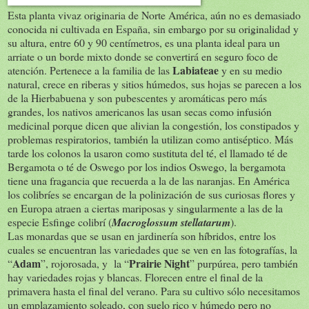
Esta planta vivaz originaria de Norte América, aún no es demasiado
conocida ni cultivada en España, sin embargo por su originalidad y
su altura, entre 60 y 90 centímetros, es una planta ideal para un
arriate o un borde mixto donde se convertirá en seguro foco de
Labiateae
atención. Pertenece a la familia de las
y en su medio
natural, crece en riberas y sitios húmedos, sus hojas se parecen a los
de la Hierbabuena y son pubescentes y aromáticas pero más
grandes, los nativos americanos las usan secas como infusión
medicinal porque dicen que alivian la congestión, los constipados y
problemas respiratorios, también la utilizan como antiséptico. Más
tarde los colonos la usaron como sustituta del té, el llamado té de
Bergamota o té de Oswego por los indios Oswego, la bergamota
tiene una fragancia que recuerda a la de las naranjas. En América
los colibríes se encargan de la polinización de sus curiosas flores y
en Europa atraen a ciertas mariposas y singularmente a las de la
especie Esfinge colibrí (
Macroglossum stellatarum
).
Las monardas que se usan en jardinería son híbridos, entre los
cuales se encuentran las variedades que se ven en las fotografías, la
Adam
Prairie Night
“
”, rojorosada, y la “
” purpúrea, pero también
hay variedades rojas y blancas. Florecen entre el final de la
primavera hasta el final del verano. Para su cultivo sólo necesitamos
un emplazamiento soleado, con suelo rico y húmedo pero no