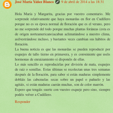
José María Yáñez Blanco
9 de abril de 2014 a las 18:31
Hola María y Margarita, gracias por vuestro comentario. Me
sorprende relativamente que haya monardas en flor en Cudillero
porque no es su época normal de floración que es el verano, pero
no me sorprende del todo porque muchas plantas foráneas (esta es
de origen norteamericano)acaban aclimatándose a nuestro clima,
asilvestrándose incluso, y bastantes veces cambian sus hábitos de
floración.
La buena noticia es que las monardas se pueden reproducir por
esquejes de tallo tierno en primavera, y es conveniente que uséis
hormonas de enraizamiento si disponéis de ellas.
Lo más sencillo es reproducirlas por división de mata, esquejes
de raíz o semillas. Estas últimas se recolectan unas tres semanas
después de la floración, para saber si están maduras simplemente
dobláis las cabezuelas secas sobre un papel o pañuelo y las
agitáis, si están maduras caerán muchas, son de color marrón.
Espero que tengáis suerte con vuestro esqueje pero sino, siempre
podéis volver a Cudillero.
Responder