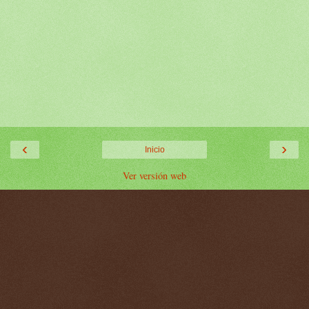
‹
›
Inicio
Ver versión web