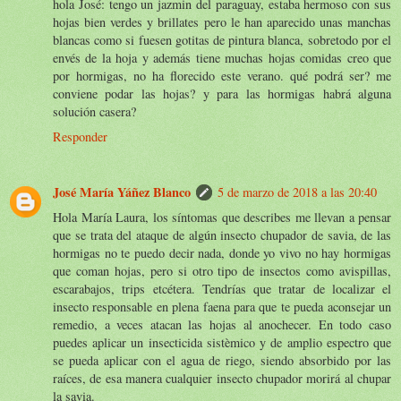
hola José: tengo un jazmin del paraguay, estaba hermoso con sus
hojas bien verdes y brillates pero le han aparecido unas manchas
blancas como si fuesen gotitas de pintura blanca, sobretodo por el
envés de la hoja y además tiene muchas hojas comidas creo que
por hormigas, no ha florecido este verano. qué podrá ser? me
conviene podar las hojas? y para las hormigas habrá alguna
solución casera?
Responder
José María Yáñez Blanco
5 de marzo de 2018 a las 20:40
Hola María Laura, los síntomas que describes me llevan a pensar
que se trata del ataque de algún insecto chupador de savia, de las
hormigas no te puedo decir nada, donde yo vivo no hay hormigas
que coman hojas, pero si otro tipo de insectos como avispillas,
escarabajos, trips etcétera. Tendrías que tratar de localizar el
insecto responsable en plena faena para que te pueda aconsejar un
remedio, a veces atacan las hojas al anochecer. En todo caso
puedes aplicar un insecticida sistèmico y de amplio espectro que
se pueda aplicar con el agua de riego, siendo absorbido por las
raíces, de esa manera cualquier insecto chupador morirá al chupar
la savia.