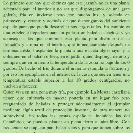
Lo primero que hay que decir es que este jazmín no es una planta
adecuada para el interior a no ser que dispongamos de una gran
galería, fría en invierno, pero con mucha luz, y soleada en
primavera y verano; y además de que dispongamos del suficiente
espacio para que pueda desarrollar sus largos tallos. En cambio es
una excelente trepadora para un patio o un balcón espacioso y yo
aconsejo a los que compren esta planta para disfrutar de su
floración y aroma en el interior, que inmediatamente después de
terminada ésta, trasplanten la planta a una maceta algo mayor y la
coloquen en el balcón o bien, en el jardín quien disponga de uno y
siempre que en invierno la temperatura de la zona no baje de los 0
grados. De hecho el frío durante el invierno estimula la floración y
por eso los ejemplares en el interior de la casa que suelen tener una
temperatura estable superior a los 10 grados centígrados, no
vuelven a florecer.
Quien viva en una zona muy fría, por ejemplo La Meseta castellana
tienen que cultivarla en maceta ponerla en un lugar frío pero
resguardado de heladas y proteger adecuadamente el ejemplar
mediante algún textil de protección invernal, de otra manera no
sobrevivirá. En todas las costas españolas, incluidas las del
Cantábrico, se pueden plantar en plena tierra al aire libre. Con
frecuencia se emplean para hacer setos y para que trepen sobre los