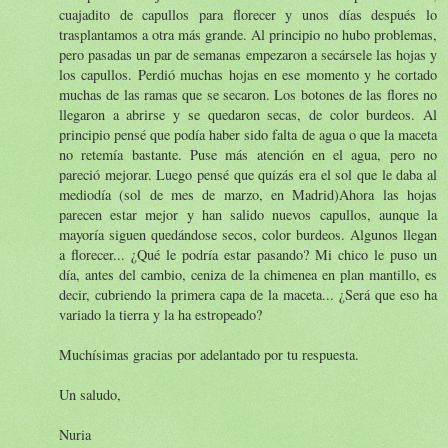
cuajadito de capullos para florecer y unos días después lo
trasplantamos a otra más grande. Al principio no hubo problemas,
pero pasadas un par de semanas empezaron a secársele las hojas y
los capullos. Perdió muchas hojas en ese momento y he cortado
muchas de las ramas que se secaron. Los botones de las flores no
llegaron a abrirse y se quedaron secas, de color burdeos. Al
principio pensé que podía haber sido falta de agua o que la maceta
no retemía bastante. Puse más atención en el agua, pero no
pareció mejorar. Luego pensé que quizás era el sol que le daba al
mediodía (sol de mes de marzo, en Madrid)Ahora las hojas
parecen estar mejor y han salido nuevos capullos, aunque la
mayoría siguen quedándose secos, color burdeos. Algunos llegan
a florecer... ¿Qué le podría estar pasando? Mi chico le puso un
día, antes del cambio, ceniza de la chimenea en plan mantillo, es
decir, cubriendo la primera capa de la maceta... ¿Será que eso ha
variado la tierra y la ha estropeado?
Muchísimas gracias por adelantado por tu respuesta.
Un saludo,
Nuria