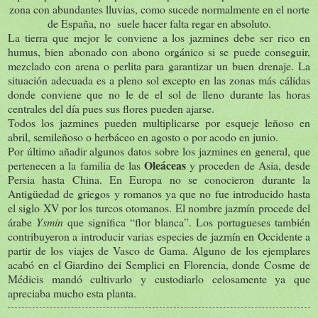
zona con abundantes lluvias, como sucede normalmente en el norte
de España, no suele hacer falta regar en absoluto.
La tierra que mejor le conviene a los jazmines debe ser rico en
humus, bien abonado con abono orgánico si se puede conseguir,
mezclado con arena o perlita para garantizar un buen drenaje. La
situación adecuada es a pleno sol excepto en las zonas más cálidas
donde conviene que no le de el sol de lleno durante las horas
centrales del día pues sus flores pueden ajarse.
Todos los jazmines pueden multiplicarse por esqueje leñoso en
abril, semileñoso o herbáceo en agosto o por acodo en junio.
Por último añadir algunos datos sobre los jazmines en general, que
Oleáceas
pertenecen a la familia de las
y proceden de Asia, desde
Persia hasta China. En Europa no se conocieron durante la
Antigüedad de griegos y romanos ya que no fue introducido hasta
el siglo XV por los turcos otomanos. El nombre jazmín procede del
árabe
Ysmin
que significa “flor blanca”. Los portugueses también
contribuyeron a introducir varias especies de jazmín en Occidente a
partir de los viajes de Vasco de Gama. Alguno de los ejemplares
acabó en el Giardino dei Semplici en Florencia, donde Cosme de
Médicis mandó cultivarlo y custodiarlo celosamente ya que
apreciaba mucho esta planta.