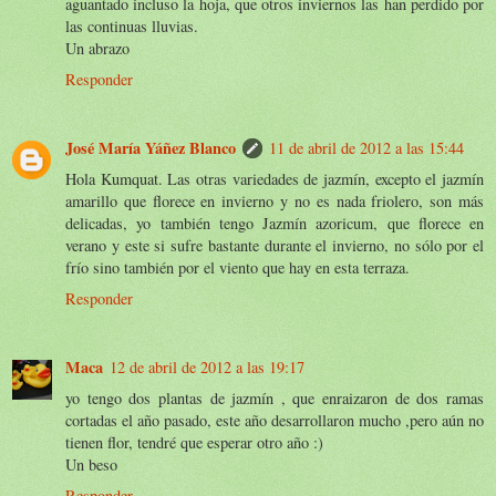
aguantado incluso la hoja, que otros inviernos las han perdido por
las continuas lluvias.
Un abrazo
Responder
José María Yáñez Blanco
11 de abril de 2012 a las 15:44
Hola Kumquat. Las otras variedades de jazmín, excepto el jazmín
amarillo que florece en invierno y no es nada friolero, son más
delicadas, yo también tengo Jazmín azoricum, que florece en
verano y este si sufre bastante durante el invierno, no sólo por el
frío sino también por el viento que hay en esta terraza.
Responder
Maca
12 de abril de 2012 a las 19:17
yo tengo dos plantas de jazmín , que enraizaron de dos ramas
cortadas el año pasado, este año desarrollaron mucho ,pero aún no
tienen flor, tendré que esperar otro año :)
Un beso
Responder