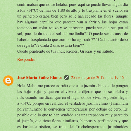
confirmaban que no se helaba, pues aqui se puede llevar algun dia
a los -14°C) de mas de 1,80 de alto y lo trasplante en el suelo, en
un principio estaba bien pero se le han secado las flores, aunque
hay algunos capullos que parecen van a abrir y las hojas estan
tomando un color rojizo y se enroscan, puede ser que sea por el
sol, pues le da todo el sol del mediodia?? O puede ser a causa de
haberla trasplantado que aun no ha agarrado??? Cada cuanto debo
de regarlo??? Cada 2 dias estaria bien??
Quedo pendiente de tus indicaciones. Gracias y un saludo.
Responder
José María Yáñez Blanco
25 de mayo de 2017 a las 19:46
Hola Malu, me parece extraño que a tu jazmín chino se le pongan
las hojas rojas y que en el vivero te dijeran que no se helaba y
más cuando me dices que en el lugar donde vives se puede llegar
a -14ºC, porque en realidad el verdadero jazmín chino (Jasminum
polyanthum)no le convienen temperaturas por debajo de cero. Es
posible que lo que te han vendido sea una trepadora muy parecido
al jazmín, que tiene flores similares, blancas y perfumadas y que
es bastante rústico, se trata del Trachelospermum jasminoides