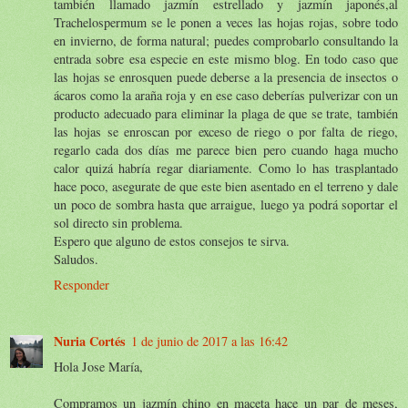
también llamado jazmín estrellado y jazmín japonés,al
Trachelospermum se le ponen a veces las hojas rojas, sobre todo
en invierno, de forma natural; puedes comprobarlo consultando la
entrada sobre esa especie en este mismo blog. En todo caso que
las hojas se enrosquen puede deberse a la presencia de insectos o
ácaros como la araña roja y en ese caso deberías pulverizar con un
producto adecuado para eliminar la plaga de que se trate, también
las hojas se enroscan por exceso de riego o por falta de riego,
regarlo cada dos días me parece bien pero cuando haga mucho
calor quizá habría regar diariamente. Como lo has trasplantado
hace poco, asegurate de que este bien asentado en el terreno y dale
un poco de sombra hasta que arraigue, luego ya podrá soportar el
sol directo sin problema.
Espero que alguno de estos consejos te sirva.
Saludos.
Responder
Nuria Cortés
1 de junio de 2017 a las 16:42
Hola Jose María,
Compramos un jazmín chino en maceta hace un par de meses,