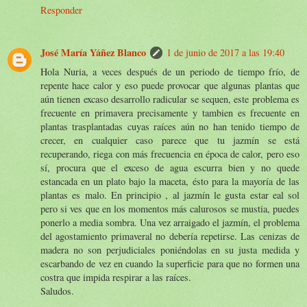
Responder
José María Yáñez Blanco
1 de junio de 2017 a las 19:40
Hola Nuria, a veces después de un periodo de tiempo frío, de
repente hace calor y eso puede provocar que algunas plantas que
aún tienen excaso desarrollo radicular se sequen, este problema es
frecuente en primavera precisamente y tambien es frecuente en
plantas trasplantadas cuyas raíces aún no han tenido tiempo de
crecer, en cualquier caso parece que tu jazmín se está
recuperando, riega con más frecuencia en época de calor, pero eso
sí, procura que el exceso de agua escurra bien y no quede
estancada en un plato bajo la maceta, ésto para la mayoría de las
plantas es malo. En principio , al jazmín le gusta estar eal sol
pero si ves que en los momentos más calurosos se mustia, puedes
ponerlo a media sombra. Una vez arraigado el jazmín, el problema
del agostamiento primaveral no debería repetirse. Las cenizas de
madera no son perjudiciales poniéndolas en su justa medida y
escarbando de vez en cuando la superficie para que no formen una
costra que impida respirar a las raíces.
Saludos.