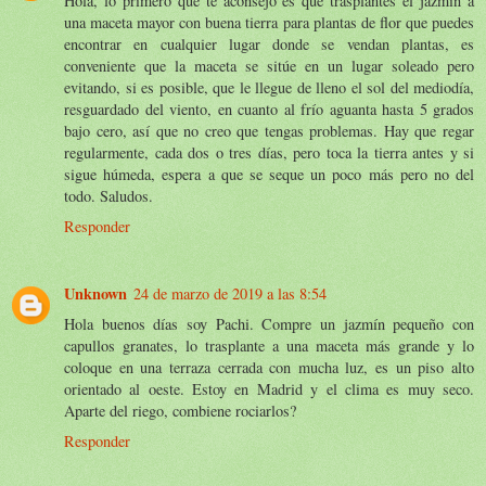
Hola, lo primero que te aconsejo es que trasplantes el jazmín a
una maceta mayor con buena tierra para plantas de flor que puedes
encontrar en cualquier lugar donde se vendan plantas, es
conveniente que la maceta se sitúe en un lugar soleado pero
evitando, si es posible, que le llegue de lleno el sol del mediodía,
resguardado del viento, en cuanto al frío aguanta hasta 5 grados
bajo cero, así que no creo que tengas problemas. Hay que regar
regularmente, cada dos o tres días, pero toca la tierra antes y si
sigue húmeda, espera a que se seque un poco más pero no del
todo. Saludos.
Responder
Unknown
24 de marzo de 2019 a las 8:54
Hola buenos días soy Pachi. Compre un jazmín pequeño con
capullos granates, lo trasplante a una maceta más grande y lo
coloque en una terraza cerrada con mucha luz, es un piso alto
orientado al oeste. Estoy en Madrid y el clima es muy seco.
Aparte del riego, combiene rociarlos?
Responder