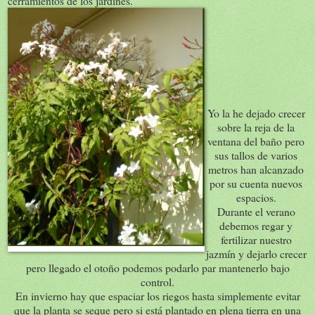
cerramientos de los jardines.
Yo la he dejado crecer
sobre la reja de la
ventana del baño pero
sus tallos de varios
metros han alcanzado
por su cuenta nuevos
espacios.
Durante el verano
debemos regar y
fertilizar nuestro
jazmín y dejarlo crecer
pero llegado el otoño podemos podarlo par mantenerlo bajo
control.
En invierno hay que espaciar los riegos hasta simplemente evitar
que la planta se seque pero si está plantado en plena tierra en una