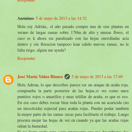
Anónimo
5 de mayo de 2013 a las 14:32
Hola soy Adrián,, el año pasado compre una de stas plantas en
verano de largas ramas sobre 1'50m de alto y muxas flores, el
caso es k ahora sta paralizado con las hojas enrrolladas acia
dentro y sin floracion tampoco lean salido nuevas ramas, no le
falta riego, algien me ayuda?
Responder
José María Yáñez Blanco
5 de mayo de 2013 a las 17:49
Hola Adrian, lo que describes parece ser un ataque de araña roja,
comprueba la parte posterior de las hojas,si ves como unos
puntitos rojos o amarillos y unas telillas de araña, es que es eso.
En ese caso debes rociar bien toda la planta con un acaricida (no
un insecticida) especial para arañas rojas. Puedes podar también
la mayor parte de las ramas secas para facilitarte el trabajo. Luego
procura mojar las hojas de vez en cuando ya que las arañas rojas
odian la humedad.
Si no fuera araña roja sería interesante que me describieras los