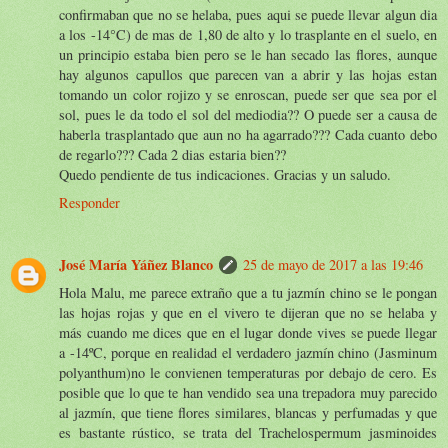
confirmaban que no se helaba, pues aqui se puede llevar algun dia
a los -14°C) de mas de 1,80 de alto y lo trasplante en el suelo, en
un principio estaba bien pero se le han secado las flores, aunque
hay algunos capullos que parecen van a abrir y las hojas estan
tomando un color rojizo y se enroscan, puede ser que sea por el
sol, pues le da todo el sol del mediodia?? O puede ser a causa de
haberla trasplantado que aun no ha agarrado??? Cada cuanto debo
de regarlo??? Cada 2 dias estaria bien??
Quedo pendiente de tus indicaciones. Gracias y un saludo.
Responder
José María Yáñez Blanco
25 de mayo de 2017 a las 19:46
Hola Malu, me parece extraño que a tu jazmín chino se le pongan
las hojas rojas y que en el vivero te dijeran que no se helaba y
más cuando me dices que en el lugar donde vives se puede llegar
a -14ºC, porque en realidad el verdadero jazmín chino (Jasminum
polyanthum)no le convienen temperaturas por debajo de cero. Es
posible que lo que te han vendido sea una trepadora muy parecido
al jazmín, que tiene flores similares, blancas y perfumadas y que
es bastante rústico, se trata del Trachelospermum jasminoides