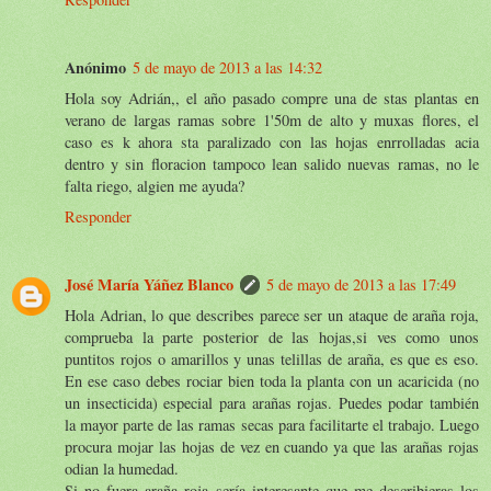
Anónimo
5 de mayo de 2013 a las 14:32
Hola soy Adrián,, el año pasado compre una de stas plantas en
verano de largas ramas sobre 1'50m de alto y muxas flores, el
caso es k ahora sta paralizado con las hojas enrrolladas acia
dentro y sin floracion tampoco lean salido nuevas ramas, no le
falta riego, algien me ayuda?
Responder
José María Yáñez Blanco
5 de mayo de 2013 a las 17:49
Hola Adrian, lo que describes parece ser un ataque de araña roja,
comprueba la parte posterior de las hojas,si ves como unos
puntitos rojos o amarillos y unas telillas de araña, es que es eso.
En ese caso debes rociar bien toda la planta con un acaricida (no
un insecticida) especial para arañas rojas. Puedes podar también
la mayor parte de las ramas secas para facilitarte el trabajo. Luego
procura mojar las hojas de vez en cuando ya que las arañas rojas
odian la humedad.
Si no fuera araña roja sería interesante que me describieras los