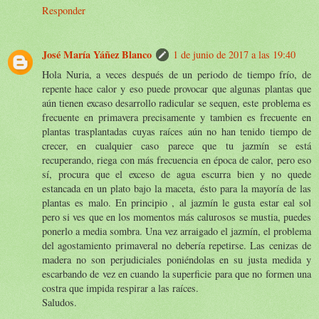
Responder
José María Yáñez Blanco
1 de junio de 2017 a las 19:40
Hola Nuria, a veces después de un periodo de tiempo frío, de
repente hace calor y eso puede provocar que algunas plantas que
aún tienen excaso desarrollo radicular se sequen, este problema es
frecuente en primavera precisamente y tambien es frecuente en
plantas trasplantadas cuyas raíces aún no han tenido tiempo de
crecer, en cualquier caso parece que tu jazmín se está
recuperando, riega con más frecuencia en época de calor, pero eso
sí, procura que el exceso de agua escurra bien y no quede
estancada en un plato bajo la maceta, ésto para la mayoría de las
plantas es malo. En principio , al jazmín le gusta estar eal sol
pero si ves que en los momentos más calurosos se mustia, puedes
ponerlo a media sombra. Una vez arraigado el jazmín, el problema
del agostamiento primaveral no debería repetirse. Las cenizas de
madera no son perjudiciales poniéndolas en su justa medida y
escarbando de vez en cuando la superficie para que no formen una
costra que impida respirar a las raíces.
Saludos.