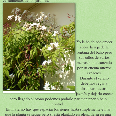
cerramientos de los jardines.
Yo la he dejado crecer
sobre la reja de la
ventana del baño pero
sus tallos de varios
metros han alcanzado
por su cuenta nuevos
espacios.
Durante el verano
debemos regar y
fertilizar nuestro
jazmín y dejarlo crecer
pero llegado el otoño podemos podarlo par mantenerlo bajo
control.
En invierno hay que espaciar los riegos hasta simplemente evitar
que la planta se seque pero si está plantado en plena tierra en una