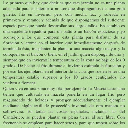
Lo primero que hay que decir es que este jazmín no es una planta
adecuada para el interior a no ser que dispongamos de una gran
galería, fría en invierno, pero con mucha luz, y soleada en
primavera y verano; y además de que dispongamos del suficiente
espacio para que pueda desarrollar sus largos tallos. En cambio es
una excelente trepadora para un patio o un balcón espacioso y yo
aconsejo a los que compren esta planta para disfrutar de su
floración y aroma en el interior, que inmediatamente después de
terminada ésta, trasplanten la planta a una maceta algo mayor y la
coloquen en el balcón o bien, en el jardín quien disponga de uno y
siempre que en invierno la temperatura de la zona no baje de los 0
grados. De hecho el frío durante el invierno estimula la floración y
por eso los ejemplares en el interior de la casa que suelen tener una
temperatura estable superior a los 10 grados centígrados, no
vuelven a florecer.
Quien viva en una zona muy fría, por ejemplo La Meseta castellana
tienen que cultivarla en maceta ponerla en un lugar frío pero
resguardado de heladas y proteger adecuadamente el ejemplar
mediante algún textil de protección invernal, de otra manera no
sobrevivirá. En todas las costas españolas, incluidas las del
Cantábrico, se pueden plantar en plena tierra al aire libre. Con
frecuencia se emplean para hacer setos y para que trepen sobre los