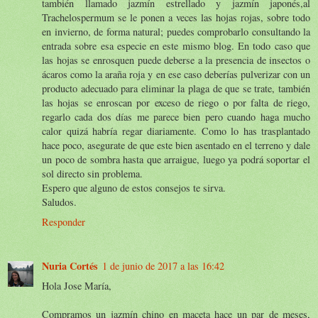
también llamado jazmín estrellado y jazmín japonés,al
Trachelospermum se le ponen a veces las hojas rojas, sobre todo
en invierno, de forma natural; puedes comprobarlo consultando la
entrada sobre esa especie en este mismo blog. En todo caso que
las hojas se enrosquen puede deberse a la presencia de insectos o
ácaros como la araña roja y en ese caso deberías pulverizar con un
producto adecuado para eliminar la plaga de que se trate, también
las hojas se enroscan por exceso de riego o por falta de riego,
regarlo cada dos días me parece bien pero cuando haga mucho
calor quizá habría regar diariamente. Como lo has trasplantado
hace poco, asegurate de que este bien asentado en el terreno y dale
un poco de sombra hasta que arraigue, luego ya podrá soportar el
sol directo sin problema.
Espero que alguno de estos consejos te sirva.
Saludos.
Responder
Nuria Cortés
1 de junio de 2017 a las 16:42
Hola Jose María,
Compramos un jazmín chino en maceta hace un par de meses,