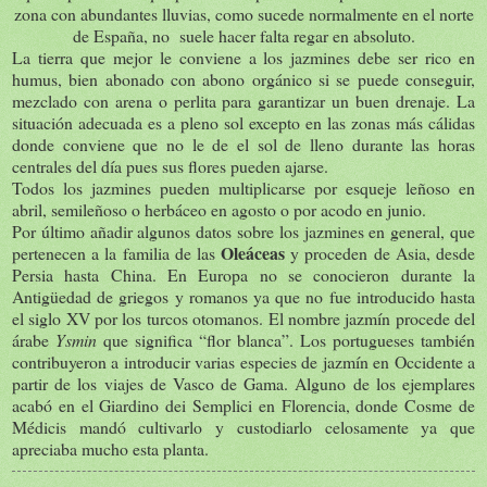
zona con abundantes lluvias, como sucede normalmente en el norte
de España, no suele hacer falta regar en absoluto.
La tierra que mejor le conviene a los jazmines debe ser rico en
humus, bien abonado con abono orgánico si se puede conseguir,
mezclado con arena o perlita para garantizar un buen drenaje. La
situación adecuada es a pleno sol excepto en las zonas más cálidas
donde conviene que no le de el sol de lleno durante las horas
centrales del día pues sus flores pueden ajarse.
Todos los jazmines pueden multiplicarse por esqueje leñoso en
abril, semileñoso o herbáceo en agosto o por acodo en junio.
Por último añadir algunos datos sobre los jazmines en general, que
Oleáceas
pertenecen a la familia de las
y proceden de Asia, desde
Persia hasta China. En Europa no se conocieron durante la
Antigüedad de griegos y romanos ya que no fue introducido hasta
el siglo XV por los turcos otomanos. El nombre jazmín procede del
árabe
Ysmin
que significa “flor blanca”. Los portugueses también
contribuyeron a introducir varias especies de jazmín en Occidente a
partir de los viajes de Vasco de Gama. Alguno de los ejemplares
acabó en el Giardino dei Semplici en Florencia, donde Cosme de
Médicis mandó cultivarlo y custodiarlo celosamente ya que
apreciaba mucho esta planta.