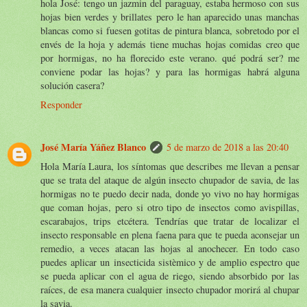
hola José: tengo un jazmin del paraguay, estaba hermoso con sus
hojas bien verdes y brillates pero le han aparecido unas manchas
blancas como si fuesen gotitas de pintura blanca, sobretodo por el
envés de la hoja y además tiene muchas hojas comidas creo que
por hormigas, no ha florecido este verano. qué podrá ser? me
conviene podar las hojas? y para las hormigas habrá alguna
solución casera?
Responder
José María Yáñez Blanco
5 de marzo de 2018 a las 20:40
Hola María Laura, los síntomas que describes me llevan a pensar
que se trata del ataque de algún insecto chupador de savia, de las
hormigas no te puedo decir nada, donde yo vivo no hay hormigas
que coman hojas, pero si otro tipo de insectos como avispillas,
escarabajos, trips etcétera. Tendrías que tratar de localizar el
insecto responsable en plena faena para que te pueda aconsejar un
remedio, a veces atacan las hojas al anochecer. En todo caso
puedes aplicar un insecticida sistèmico y de amplio espectro que
se pueda aplicar con el agua de riego, siendo absorbido por las
raíces, de esa manera cualquier insecto chupador morirá al chupar
la savia.