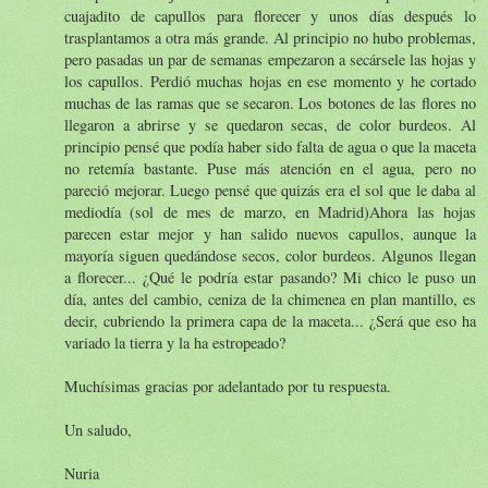
cuajadito de capullos para florecer y unos días después lo
trasplantamos a otra más grande. Al principio no hubo problemas,
pero pasadas un par de semanas empezaron a secársele las hojas y
los capullos. Perdió muchas hojas en ese momento y he cortado
muchas de las ramas que se secaron. Los botones de las flores no
llegaron a abrirse y se quedaron secas, de color burdeos. Al
principio pensé que podía haber sido falta de agua o que la maceta
no retemía bastante. Puse más atención en el agua, pero no
pareció mejorar. Luego pensé que quizás era el sol que le daba al
mediodía (sol de mes de marzo, en Madrid)Ahora las hojas
parecen estar mejor y han salido nuevos capullos, aunque la
mayoría siguen quedándose secos, color burdeos. Algunos llegan
a florecer... ¿Qué le podría estar pasando? Mi chico le puso un
día, antes del cambio, ceniza de la chimenea en plan mantillo, es
decir, cubriendo la primera capa de la maceta... ¿Será que eso ha
variado la tierra y la ha estropeado?
Muchísimas gracias por adelantado por tu respuesta.
Un saludo,
Nuria