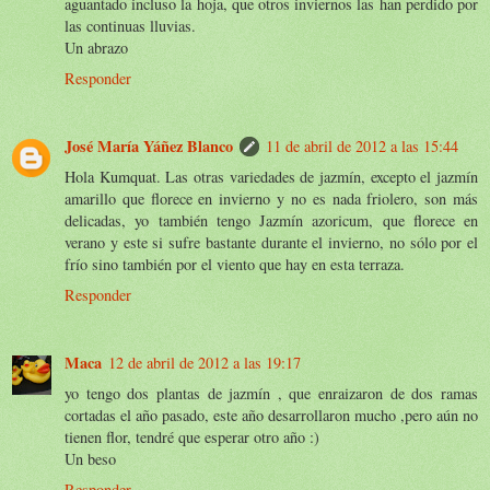
aguantado incluso la hoja, que otros inviernos las han perdido por
las continuas lluvias.
Un abrazo
Responder
José María Yáñez Blanco
11 de abril de 2012 a las 15:44
Hola Kumquat. Las otras variedades de jazmín, excepto el jazmín
amarillo que florece en invierno y no es nada friolero, son más
delicadas, yo también tengo Jazmín azoricum, que florece en
verano y este si sufre bastante durante el invierno, no sólo por el
frío sino también por el viento que hay en esta terraza.
Responder
Maca
12 de abril de 2012 a las 19:17
yo tengo dos plantas de jazmín , que enraizaron de dos ramas
cortadas el año pasado, este año desarrollaron mucho ,pero aún no
tienen flor, tendré que esperar otro año :)
Un beso
Responder