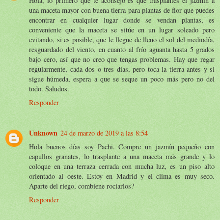
Hola, lo primero que te aconsejo es que trasplantes el jazmín a
una maceta mayor con buena tierra para plantas de flor que puedes
encontrar en cualquier lugar donde se vendan plantas, es
conveniente que la maceta se sitúe en un lugar soleado pero
evitando, si es posible, que le llegue de lleno el sol del mediodía,
resguardado del viento, en cuanto al frío aguanta hasta 5 grados
bajo cero, así que no creo que tengas problemas. Hay que regar
regularmente, cada dos o tres días, pero toca la tierra antes y si
sigue húmeda, espera a que se seque un poco más pero no del
todo. Saludos.
Responder
Unknown
24 de marzo de 2019 a las 8:54
Hola buenos días soy Pachi. Compre un jazmín pequeño con
capullos granates, lo trasplante a una maceta más grande y lo
coloque en una terraza cerrada con mucha luz, es un piso alto
orientado al oeste. Estoy en Madrid y el clima es muy seco.
Aparte del riego, combiene rociarlos?
Responder