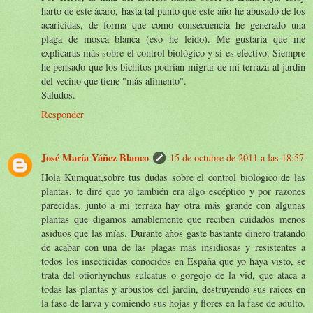
harto de este ácaro, hasta tal punto que este año he abusado de los
acaricidas, de forma que como consecuencia he generado una
plaga de mosca blanca (eso he leído). Me gustaría que me
explicaras más sobre el control biológico y si es efectivo. Siempre
he pensado que los bichitos podrían migrar de mi terraza al jardín
del vecino que tiene "más alimento".
Saludos.
Responder
José María Yáñez Blanco
15 de octubre de 2011 a las 18:57
Hola Kumquat,sobre tus dudas sobre el control biológico de las
plantas, te diré que yo también era algo escéptico y por razones
parecidas, junto a mi terraza hay otra más grande con algunas
plantas que digamos amablemente que reciben cuidados menos
asiduos que las mías. Durante años gaste bastante dinero tratando
de acabar con una de las plagas más insidiosas y resistentes a
todos los insecticidas conocidos en España que yo haya visto, se
trata del otiorhynchus sulcatus o gorgojo de la vid, que ataca a
todas las plantas y arbustos del jardín, destruyendo sus raíces en
la fase de larva y comiendo sus hojas y flores en la fase de adulto.