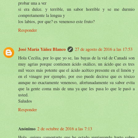
probar una a ver
si era dulce. y terrible, un sabor horrible y se me durmio
compretamente la lengua y
los labios, por que? es venenoso este fruto?
Responder
José María Yáñez Blanco
27 de agosto de 2016 a las 17:53
Hola Cecilia, por lo que yo se, las bayas de la vid de Canadá son
muy agrias porque contienen ácido oxálico, un ácido que es tres
mil veces más potente que el ácido acético presente en el limón y
en el vinagre por ejemplo, por eso puede decirse que es tóxico
aunque no exactamente venenoso, afortunadamente su sabor evita
que la gente coma más de una ya que les pasa lo que le pasó a
usted.
Saludos
Responder
Anónimo
2 de octubre de 2016 a las 7:13
Hola, quiero comentarte que he estado averiguando harto sobre