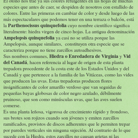
El otoño nos trae ya sus colores refulgentes en las hojas de muchas
especies que antes de caer, se despiden de nosotros con estallido de
colores. Entre las primeras en cambiar de color y desde luego de las
más espectaculares que podemos tener en una terraza o balcón, está
Parthenocissus quinquefolia
la
cuyo nombre científico significa
literalmente: hiedra virgen de cinco hojas. La antigua denominación
Ampelopsis quinquefolia
ya casi no se utiliza porque las
Ampelopsis, aunque similares, constituyen otra especie que se
caracteriza porque no tiene zarcillos autoadhesivos.
Hiedra o Enredadera de Virginia
Vid
Sus nombres comunes,
y
del Canadá
, hacen referencia al lugar de origen de esta planta
trepadora procedente de la costa este de los Estados Unidos y del
Canadá y que pertenece a la familia de las Vitáceas, como las vides
que producen las uvas. Estas trepadoras producen flores
insignificantes de color amarillo verdoso que van seguidas de
pequeñas bayas globosas de color negro azulado, débilmente
pruinoso, que son como minúsculas uvas, que las aves suelen
comerse.
Es una planta leñosa, vigorosa de crecimiento rápido y frondoso,
sus brotes son rojizos cuando son jóvenes y emiten zarcillos
ramificados, provistos de discos adherentes que le permiten trepar
por paredes verticales sin ninguna sujeción. Al contrario de lo que
sucede con la Hiedra, estos zarcillos no causan grietas ni las