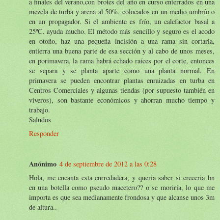
a finales del verano,con brotes del año en curso enterrados en una
mezcla de turba y arena al 50%, colocados en un medio umbrío o
en un propagador. Si el ambiente es frío, un calefactor basal a
25ºC. ayuda mucho. El método más sencillo y seguro es el acodo
en otoño, haz una pequeña incisión a una rama sin cortarla,
entierra una buena parte de esa sección y al cabo de unos meses,
en porimavera, la rama habrá echado raíces por el corte, entonces
se separa y se planta aparte como una planta normal. En
primavera se pueden encontrar plantas enraizadas en turba en
Centros Comerciales y algunas tiendas (por supuesto también en
viveros), son bastante económicos y ahorran mucho tiempo y
trabajo.
Saludos
Responder
Anónimo
4 de septiembre de 2012 a las 0:28
Hola, me encanta esta enrredadera, y queria saber si creceria bn
en una botella como pseudo macetero?? o se moriría, lo que me
importa es que sea medianamente frondosa y que alcanse unos 3m
de altura..