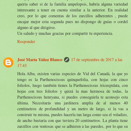
queria saber si de la familia ampelopsis, habría alguna variedad
interesante a tener en cuenta similar a la anterior. En realidad
creo, por lo que comentas de los zarcillos adherentes , puede
encajar mejor esta segunda pues no dispongo de guías o cordel
alguno al que dirigirse.
Un saludo y muchas gracias por compartir tu experiencia.
Responder
José María Yáñez Blanco
17 de septiembre de 2017 a las
17:43
Hola Alba, existen varias especies de Vid del Canadá, la que yo
tengo es la Parthenocissus quinquefolia, con hojas con cinco
foliolos, luego también tienes la Parthenocissus tricuspidata, con
hojas con tres foliolos y quizá la mas hermosa de todas, la
Parthenocissus henryana, si puedes conseguirla te aconsejo esta
última. Necesitarás una jardinera amplia de al menos 40
centímetros de profundidad y un metro de largo, si la vas a
construir tu misma, puedes hacerla tan larga como sea el voladizo,
de ancho bastaría con que tuviera 20 centímetros. La planta tiene
zarzillos con ventosas que se adhieren a las paredes, por lo que su