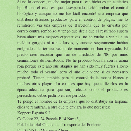
Si no lo conoces, mucho mejor para ti, ese bicho es un auténtico
hp. Bueno el caso es que desesperado decidí probar el control
biológico y aunque no me fue fácil encontré una empresa que
distribuía diversos productos para el control de plagas, me lo
remitieron vía una empresa de Barcelona que lo enviaba por
correo contra rembolso y tengo que decir que el resultado supera
hasta ahora mis mejores expectativas, no he vuelto a ver ni a un
maldito gorgojo ni a sus larvas, y aunque seguramente habían
emigrado a la terraza vecina de momento no han regresado. El
precio creo recordar que fue de alrededor de 70€ por unos
cienmillones de nematodos. No he probado todavía con la araña
roja porque este año sus ataques no han sido muy fuertes (llovió
mucho todo el verano) pero el año que viene si es necesario
probaré. Tienen también para el control de la mosca blanca y
muchas otras plagas. La cosa es que hay que utilizarlos en la
época adecuada para que surja efecto, como el producto es
perecedero, debes pedirlo en ese periodo.
Te pongo el nombre de la empresa que lo distribuye en España,
ellos te remitirán, a otra que te enviará lo que necesites:
Koppert España S.L.
C/ Cobre 22, 24 Parcela P.14 Nave 3,
Pol. Industrial Ciudad del Transporte del Poniente
E - 04745 La Mojonera Almería