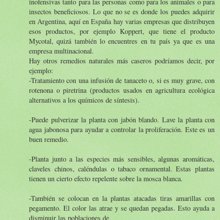
inofensivas tanto para las personas como para los animales o para
insectos beneficiosos. Lo que no se es donde los puedes adquirir
en Argentina, aquí en España hay varias empresas que distribuyen
esos productos, por ejemplo Koppert, que tiene el producto
Mycotal, quizá también lo encuentres en tu país ya que es una
empresa multinacional.
Hay otros remedios naturales más caseros podríamos decir, por
ejemplo:
-Tratamiento con una infusión de tanaceto o, si es muy grave, con
rotenona o piretrina (productos usados en agricultura ecológica
alternativos a los químicos de síntesis).
-Puede pulverizar la planta con jabón blando. Lave la planta con
agua jabonosa para ayudar a controlar la proliferación. Este es un
buen remedio.
-Planta junto a las especies más sensibles, algunas aromáticas,
claveles chinos, caléndulas o tabaco ornamental. Estas plantas
tienen un cierto efecto repelente sobre la mosca blanca.
-También se colocan en la plantas atacadas tiras amarillas con
pegamento. El color las atrae y se quedan pegadas. Esto ayuda a
disminuir las poblaciones de