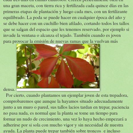
una gran maceta, con tierra rica y fertilizada cada quince días en las
primeras etapas de plantación y luego cada mes, con un fertilizante
equilibrado. La poda se puede hacer en cualquier época del año y
se debe hacer con un cuchillo bien afilado, cortando todos los tallos
que se salgan del espacio que les tenemos reservado, por ejemplo si
invade la ventana o alcanza el tejado. También cuando es joven
para provocar la emisión de nuevas ramas que la vuelvan más
densa.
Por cierto, cuando plantamos un ejemplar joven de esta trepadora,
comprobaremos que aunque la hayamos situado adecuadamente
junto a un muro o pared, sus tallos lacios tardan en trepar, paciencia
no pasa nada, es normal que la planta se tome un tiempo para
formar un nudo de crecimiento, una vez lo haya hecho empezará a
adherirse por si sola con mucho vigor y sin necesidad de nuestra
ayuda. La planta puede trepar también sobre troncos e incluso