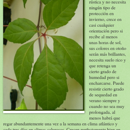
rústica y no necesita
ningún tipo de
protección en
invierno, crece en
casi cualquier
orientación pero si
recibe al menos
unas horas de sol,
sus colores en otoño
serán más brillantes,
necesita suelo rico y
que retenga un
cierto grado de
humedad pero si
encharcarse. Puede
resistir cierto grado
de sequedad en
verano siempre y
cuando no sea muy
prolongada, al
menos habrá que
regar abundantemente una vez a la semana en clima atlántico y
cada tres días en climas calurosos. Crecen perfectamente bien en