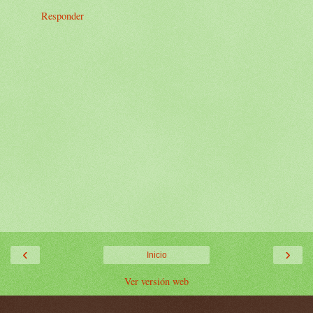
Responder
‹
›
Inicio
Ver versión web