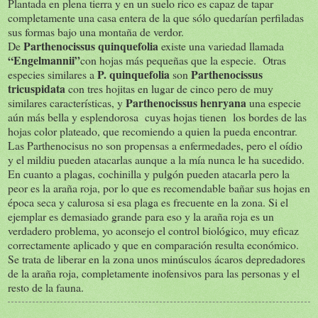
Plantada en plena tierra y en un suelo rico es capaz de tapar
completamente una casa entera de la que sólo quedarían perfiladas
sus formas bajo una montaña de verdor.
Parthenocissus quinquefolia
De
existe una variedad llamada
“Engelmannii”
con hojas más pequeñas que la especie. Otras
P. quinquefolia
Parthenocissus
especies similares a
son
tricuspidata
con tres hojitas en lugar de cinco pero de muy
Parthenocissus henryana
similares características, y
una especie
aún más bella y esplendorosa cuyas hojas tienen los bordes de las
hojas color plateado, que recomiendo a quien la pueda encontrar.
Las Parthenocisus no son propensas a enfermedades, pero el oídio
y el mildiu pueden atacarlas aunque a la mía nunca le ha sucedido.
En cuanto a plagas, cochinilla y pulgón pueden atacarla pero la
peor es la araña roja, por lo que es recomendable bañar sus hojas en
época seca y calurosa si esa plaga es frecuente en la zona. Si el
ejemplar es demasiado grande para eso y la araña roja es un
verdadero problema, yo aconsejo el control biológico, muy eficaz
correctamente aplicado y que en comparación resulta económico.
Se trata de liberar en la zona unos minúsculos ácaros depredadores
de la araña roja, completamente inofensivos para las personas y el
resto de la fauna.