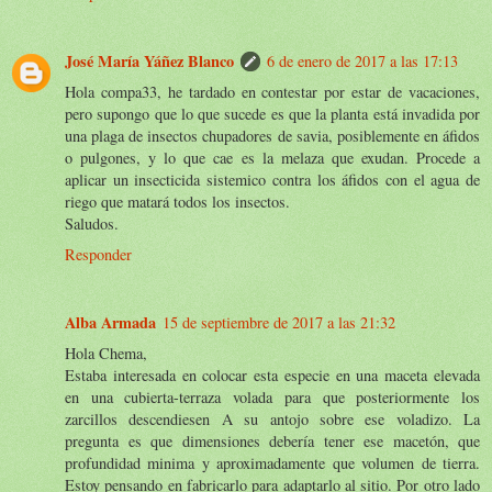
José María Yáñez Blanco
6 de enero de 2017 a las 17:13
Hola compa33, he tardado en contestar por estar de vacaciones,
pero supongo que lo que sucede es que la planta está invadida por
una plaga de insectos chupadores de savia, posiblemente en áfidos
o pulgones, y lo que cae es la melaza que exudan. Procede a
aplicar un insecticida sistemico contra los áfidos con el agua de
riego que matará todos los insectos.
Saludos.
Responder
Alba Armada
15 de septiembre de 2017 a las 21:32
Hola Chema,
Estaba interesada en colocar esta especie en una maceta elevada
en una cubierta-terraza volada para que posteriormente los
zarcillos descendiesen A su antojo sobre ese voladizo. La
pregunta es que dimensiones debería tener ese macetón, que
profundidad minima y aproximadamente que volumen de tierra.
Estoy pensando en fabricarlo para adaptarlo al sitio. Por otro lado