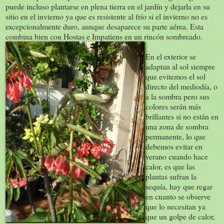
puede incluso plantarse en plena tierra en el jardín y dejarla en su
sitio en el invierno ya que es resistente al frío si el invierno no es
excepcionalmente duro, aunque desaparece su parte aérea. Esta
combina bien con Hostas e Impatiens en un rincón sombreado.
En el exterior se
adaptan al sol siempre
que evitemos el sol
directo del mediodía, o
a la sombra pero sus
colores serán más
brillantes si no están en
una zona de sombra
permanente, lo que
debemos evitar en
verano cuando hace
calor, es que las
plantas sufran la
sequía, hay que regar
en cuanto se observe
que lo necesitan ya
que un golpe de calor,