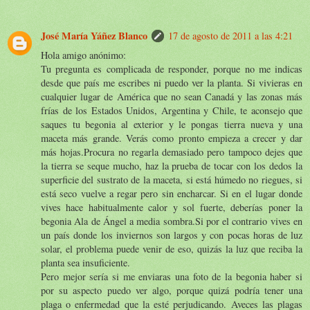
José María Yáñez Blanco
17 de agosto de 2011 a las 4:21
Hola amigo anónimo:
Tu pregunta es complicada de responder, porque no me indicas
desde que país me escribes ni puedo ver la planta. Si vivieras en
cualquier lugar de América que no sean Canadá y las zonas más
frías de los Estados Unidos, Argentina y Chile, te aconsejo que
saques tu begonia al exterior y le pongas tierra nueva y una
maceta más grande. Verás como pronto empieza a crecer y dar
más hojas.Procura no regarla demasiado pero tampoco dejes que
la tierra se seque mucho, haz la prueba de tocar con los dedos la
superficie del sustrato de la maceta, si está húmedo no riegues, si
está seco vuelve a regar pero sin encharcar. Si en el lugar donde
vives hace habitualmente calor y sol fuerte, deberías poner la
begonia Ala de Ángel a media sombra.Si por el contrario vives en
un país donde los inviernos son largos y con pocas horas de luz
solar, el problema puede venir de eso, quizás la luz que reciba la
planta sea insuficiente.
Pero mejor sería si me enviaras una foto de la begonia haber si
por su aspecto puedo ver algo, porque quizá podría tener una
plaga o enfermedad que la esté perjudicando. Aveces las plagas