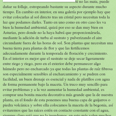
si no las mata, puede
dañar su follaje, estropeando bastante su aspecto durante mucho
tiempo. En cambio en interior, en una galería por ejemplo hay que
evitar colocarlas al sol directo tras un cristal pero necesitan toda la
luz que podamos darles. Tanto en uno como en otro caso les va
bien la humedad ambiental, quizá por eso se dan muy bien en
Asturias, pero donde no la haya habrá que proporcionársela,
mediante la adición de turba al sustrato y pulverizando el aire
circundante fuera de las horas de sol. Son plantas que necesitan una
buena tierra para plantas de flor y que las fertilicemos
adecuadamente durante la temporada de floración y crecimiento.
En el interior es mejor que el sustrato se deje secar ligeramente
entre riego y riego, pero en el exterior debe permanecer algo
húmedo pero no encharcado ya que todas las plantas de raíz fibrosa
son especialmente sensibles al encharcamiento y se pudren con
facilidad, un buen drenaje es esencial y nada de platillos con agua
de forma permanente bajo la maceta. Un truco muy sencillo para
evitar problemas y a la vez aumentar la humedad ambiental, es
comprar una bonita maceta decorativa más grande que la de nuestra
planta, en el fondo de esta ponemos una buena capa de guijarros o
piedra volcánica y sobre ella colocamos la maceta de la begonia, así
evitaremos que las raíces estén en contacto constante con el agua,
siempre claro está que no la inundemos, en esto más valen muchos