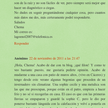
son de la raíz y no son fáciles de ver, pero siempre será mejor que
hacer un diagnóstico a ciegas.
No dudes en seguir preguntándome cualquier cosa, pero cuantos
más datos me des, más certeramente podré responderte.
Saludos
Chema
Mi correo es:
lagoenol2007@telefonica.es
Responder
Anónimo
22 de noviembre de 2011 a las 21:47
¡Hola, Chema! Acabo de dar con tu blog, ¡qué filon! Y como te
veo bastante puesto, me gustaría pedirte opinión. Acabo de
mudarme a una casa con patio de muros altos, (vivo en Cáceres) y
tengo desde este verano algunas begonias que proceden de un
invernadero sin climatizar. Una sophie cecile y una metalica son
las que me preocupan, porque están en el patio, empieza a hacer
frío y no sé si recogerlas en casa. El caso es que con las primeras
lluvias se empaparon y guardé la sophie C, pero le dio por
ponerse bastante lánguida con la calefacción y volví a ponerla en