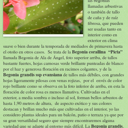
las begonias
llamadas arbustivas
o también de tallo
de caña y de raíz
fibrosa, que pueden
ser usadas tanto en
interior como en
exterior en clima
suave o bien durante la temporada de mediados de primavera hasta
Begonia corallina “Picta”
el otoño en otros casos. Se trata de la
llamada Begonia de Ala de Ángel, foto superior arriba, de tallos
bastante fuertes, hojas carnosas verde brillante punteadas de blanco
por el haz y generosa floración en racimos colgantes, y de la
Begonia grandis ssp evansiana
de tallos más débiles, con grandes
hojas ligeramente pilosas con venas rojizas, por el envés de color
rojo brillante como se observa en la foto inferior de arriba, en esta la
floración de color rosa es menos llamativa. Cultivadas en el
exterior, a media sombra o incluso al sol, forman bellos arbustos de
hasta 1,90 metros de altura, de aspecto exótico y sus colores
destacan y brillan mucho más que cultivadas en el interior, yo las
considero plantas ideales para un balcón, patio o terraza ya que por
su gran versatilidad seguro que siempre encontraremos alguna
Begonia grandis
variedad que se adapte al entorno más difícil. La
,