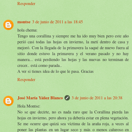
Responder
montse
3 de junio de 2011 a las 18:45
hola chema:
Tengo una corallina y siempre me ha ido muy bien pero este año
períó casi todas las hojas en invierno, la metí dentro de casa y
mejoró. Con la llegada de la primavera la saqué de nuevo fuera al
sitio donde estuvo la primavera y el verano pasado y no hay
manera... está perdiendo las hojas y las nuevas no terminan de
crecer.. está como parada..
A ver si tienes idea de lo que le pasa. Gracias
Responder
José María Yáñez Blanco
3 de junio de 2011 a las 20:38
Hola Montse:
No se que decirte, no es nada raro que la Corallina pierda las
hojas en invierno, pero ahora ya debería estar en plena vegetación.
Se me ocurre que quizá sea víctima de la araña roja, a veces al
poner las plantas en un lugar seco y más o menos caluroso en