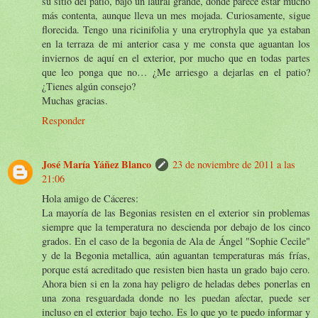
su sitio del patio, bajo un laural grande, donde parece estar mucho
más contenta, aunque lleva un mes mojada. Curiosamente, sigue
florecida. Tengo una ricinifolia y una erytrophyla que ya estaban
en la terraza de mi anterior casa y me consta que aguantan los
inviernos de aquí en el exterior, por mucho que en todas partes
que leo ponga que no… ¿Me arriesgo a dejarlas en el patio?
¿Tienes algún consejo?
Muchas gracias.
Responder
José María Yáñez Blanco
23 de noviembre de 2011 a las
21:06
Hola amigo de Cáceres:
La mayoría de las Begonias resisten en el exterior sin problemas
siempre que la temperatura no descienda por debajo de los cinco
grados. En el caso de la begonia de Ala de Ángel "Sophie Cecile"
y de la Begonia metallica, aún aguantan temperaturas más frías,
porque está acreditado que resisten bien hasta un grado bajo cero.
Ahora bien si en la zona hay peligro de heladas debes ponerlas en
una zona resguardada donde no les puedan afectar, puede ser
incluso en el exterior bajo techo. Es lo que yo te puedo informar y