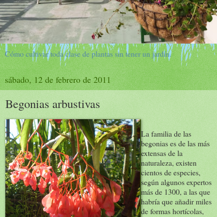
Cómo cultivar toda clase de plantas sin tener un jardín.
sábado, 12 de febrero de 2011
Begonias arbustivas
La familia de las
begonias es de las más
extensas de la
naturaleza, existen
cientos de especies,
según algunos expertos
más de 1300, a las que
habría que añadir miles
de formas hortícolas,