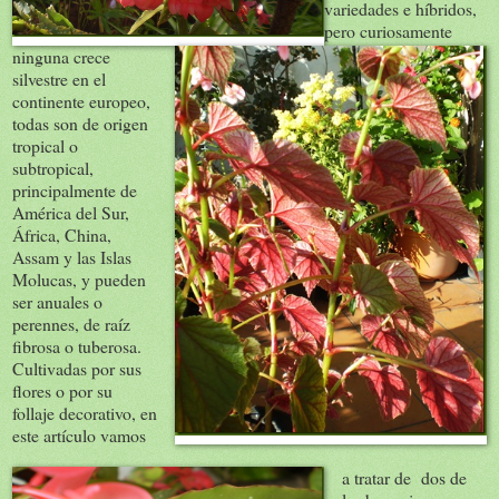
variedades e híbridos,
pero curiosamente
ninguna crece
silvestre en el
continente europeo,
todas son de origen
tropical o
subtropical,
principalmente de
América del Sur,
África, China,
Assam y las Islas
Molucas, y pueden
ser anuales o
perennes, de raíz
fibrosa o tuberosa.
Cultivadas por sus
flores o por su
follaje decorativo, en
este artículo vamos
a tratar de dos de