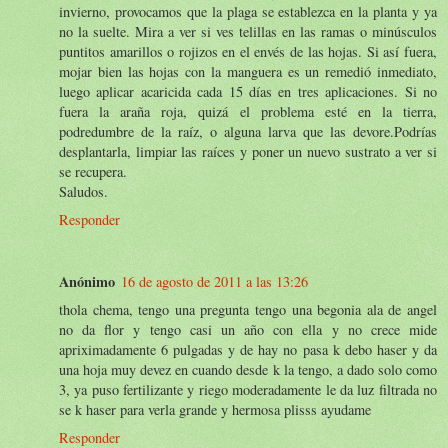
invierno, provocamos que la plaga se establezca en la planta y ya
no la suelte. Mira a ver si ves telillas en las ramas o minúsculos
puntitos amarillos o rojizos en el envés de las hojas. Si así fuera,
mojar bien las hojas con la manguera es un remedió inmediato,
luego aplicar acaricida cada 15 días en tres aplicaciones. Si no
fuera la araña roja, quizá el problema esté en la tierra,
podredumbre de la raíz, o alguna larva que las devore.Podrías
desplantarla, limpiar las raíces y poner un nuevo sustrato a ver si
se recupera.
Saludos.
Responder
Anónimo
16 de agosto de 2011 a las 13:26
thola chema, tengo una pregunta tengo una begonia ala de angel
no da flor y tengo casi un año con ella y no crece mide
apriximadamente 6 pulgadas y de hay no pasa k debo haser y da
una hoja muy devez en cuando desde k la tengo, a dado solo como
3, ya puso fertilizante y riego moderadamente le da luz filtrada no
se k haser para verla grande y hermosa plisss ayudame
Responder