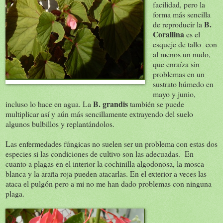
facilidad, pero la
forma más sencilla
B.
de reproducir la
Corallina
es el
esqueje de tallo con
al menos un nudo,
que enraíza sin
problemas en un
sustrato húmedo en
mayo y junio,
B. grandis
incluso lo hace en agua. La
también se puede
multiplicar así y aún más sencillamente extrayendo del suelo
algunos bulbillos y replantándolos.
Las enfermedades fúngicas no suelen ser un problema con estas dos
especies si las condiciones de cultivo son las adecuadas. En
cuanto a plagas en el interior la cochinilla algodonosa, la mosca
blanca y la araña roja pueden atacarlas. En el exterior a veces las
ataca el pulgón pero a mi no me han dado problemas con ninguna
plaga.