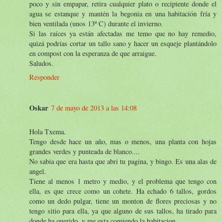
poco y sin empapar, retira cualquier plato o recipiente donde el
agua se estanque y mantén la begonia en una habitación fría y
bien ventilada (unos 13º C) durante el invierno.
Si las raíces ya están afectadas me temo que no hay remedio,
quizá podrías cortar un tallo sano y hacer un esqueje plantándolo
en compost con la esperanza de que arraigue.
Saludos.
Responder
Oskar
7 de mayo de 2013 a las 14:08
Hola Txema.
Tengo desde hace un año, mas o menos, una planta con hojas
grandes verdes y punteada de blanco....
No sabia que era hasta que abri tu pagina, y bingo. Es una alas de
angel.
Tiene al menos 1 metro y medio, y el problema que tengo con
ella, es que crece como un cohete. Ha echado 6 tallos, gordos
como un dedo pulgar, tiene un monton de flores preciosas y no
tengo sitio para ella, ya que alguno de sus tallos, ha tirado para
donde ha querido, y me esta comiendo la habitacion.