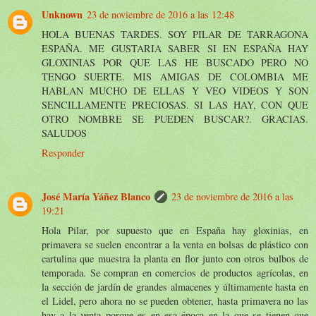
Unknown
23 de noviembre de 2016 a las 12:48
HOLA BUENAS TARDES. SOY PILAR DE TARRAGONA
ESPAÑA. ME GUSTARIA SABER SI EN ESPAÑA HAY
GLOXINIAS POR QUE LAS HE BUSCADO PERO NO
TENGO SUERTE. MIS AMIGAS DE COLOMBIA ME
HABLAN MUCHO DE ELLAS Y VEO VIDEOS Y SON
SENCILLAMENTE PRECIOSAS. SI LAS HAY, CON QUE
OTRO NOMBRE SE PUEDEN BUSCAR?. GRACIAS.
SALUDOS
Responder
José María Yáñez Blanco
23 de noviembre de 2016 a las
19:21
Hola Pilar, por supuesto que en España hay gloxinias, en
primavera se suelen encontrar a la venta en bolsas de plástico con
cartulina que muestra la planta en flor junto con otros bulbos de
temporada. Se compran en comercios de productos agrícolas, en
la sección de jardín de grandes almacenes y últimamente hasta en
el Lidel, pero ahora no se pueden obtener, hasta primavera no las
hay a la venta porque es en esa época en la que se tienen que