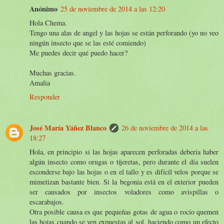
Anónimo
25 de noviembre de 2014 a las 12:20
Hola Chema.
Tengo una alas de angel y las hojas se están perforando (yo no veo
ningún insecto que se las esté comiendo)
Me puedes decir qué puedo hacer?
Muchas gracias.
Amalia
Responder
José María Yáñez Blanco
26 de noviembre de 2014 a las
18:27
Hola, en principio si las hojas aparecen perforadas debería haber
algún insecto como orugas o tijeretas, pero durante el día suelen
esconderse bajo las hojas o en el tallo y es difícil velos porque se
mimetizan bastante bien. Si la begonia está en el exterior pueden
ser causados por insectos voladores como avispillas o
escarabajos.
Otra posible causa es que pequeñas gotas de agua o rocío quemen
las hojas cuando se ven expuestas al sol, haciendo como un efecto