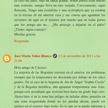
su sitio del patio, bajo un laural grande, donde parece estar mucho
más contenta, aunque lleva un mes mojada. Curiosamente, sigue
florecida. Tengo una ricinifolia y una erytrophyla que ya estaban
en la terraza de mi anterior casa y me consta que aguantan los
inviernos de aquí en el exterior, por mucho que en todas partes
que leo ponga que no… ¿Me arriesgo a dejarlas en el patio?
¿Tienes algún consejo?
Muchas gracias.
Responder
José María Yáñez Blanco
23 de noviembre de 2011 a las
21:06
Hola amigo de Cáceres:
La mayoría de las Begonias resisten en el exterior sin problemas
siempre que la temperatura no descienda por debajo de los cinco
grados. En el caso de la begonia de Ala de Ángel "Sophie Cecile"
y de la Begonia metallica, aún aguantan temperaturas más frías,
porque está acreditado que resisten bien hasta un grado bajo cero.
Ahora bien si en la zona hay peligro de heladas debes ponerlas en
una zona resguardada donde no les puedan afectar, puede ser
incluso en el exterior bajo techo. Es lo que yo te puedo informar y