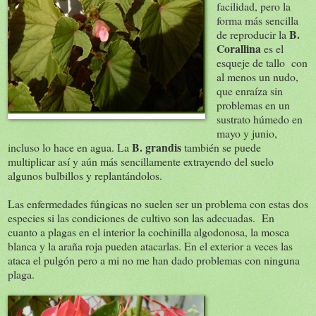
facilidad, pero la
forma más sencilla
B.
de reproducir la
Corallina
es el
esqueje de tallo con
al menos un nudo,
que enraíza sin
problemas en un
sustrato húmedo en
mayo y junio,
B. grandis
incluso lo hace en agua. La
también se puede
multiplicar así y aún más sencillamente extrayendo del suelo
algunos bulbillos y replantándolos.
Las enfermedades fúngicas no suelen ser un problema con estas dos
especies si las condiciones de cultivo son las adecuadas. En
cuanto a plagas en el interior la cochinilla algodonosa, la mosca
blanca y la araña roja pueden atacarlas. En el exterior a veces las
ataca el pulgón pero a mi no me han dado problemas con ninguna
plaga.