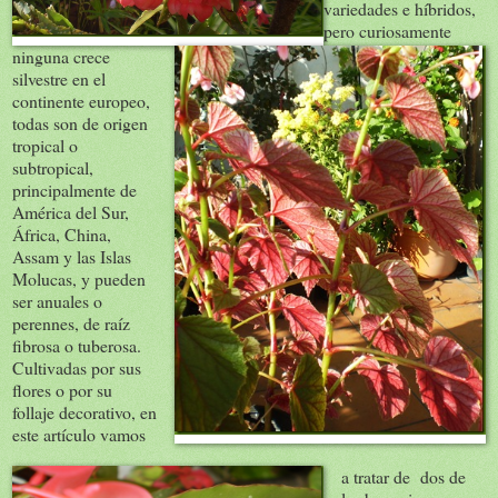
variedades e híbridos,
pero curiosamente
ninguna crece
silvestre en el
continente europeo,
todas son de origen
tropical o
subtropical,
principalmente de
América del Sur,
África, China,
Assam y las Islas
Molucas, y pueden
ser anuales o
perennes, de raíz
fibrosa o tuberosa.
Cultivadas por sus
flores o por su
follaje decorativo, en
este artículo vamos
a tratar de dos de