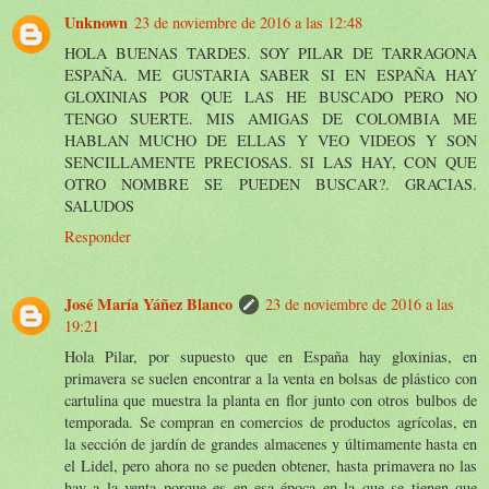
Unknown
23 de noviembre de 2016 a las 12:48
HOLA BUENAS TARDES. SOY PILAR DE TARRAGONA
ESPAÑA. ME GUSTARIA SABER SI EN ESPAÑA HAY
GLOXINIAS POR QUE LAS HE BUSCADO PERO NO
TENGO SUERTE. MIS AMIGAS DE COLOMBIA ME
HABLAN MUCHO DE ELLAS Y VEO VIDEOS Y SON
SENCILLAMENTE PRECIOSAS. SI LAS HAY, CON QUE
OTRO NOMBRE SE PUEDEN BUSCAR?. GRACIAS.
SALUDOS
Responder
José María Yáñez Blanco
23 de noviembre de 2016 a las
19:21
Hola Pilar, por supuesto que en España hay gloxinias, en
primavera se suelen encontrar a la venta en bolsas de plástico con
cartulina que muestra la planta en flor junto con otros bulbos de
temporada. Se compran en comercios de productos agrícolas, en
la sección de jardín de grandes almacenes y últimamente hasta en
el Lidel, pero ahora no se pueden obtener, hasta primavera no las
hay a la venta porque es en esa época en la que se tienen que