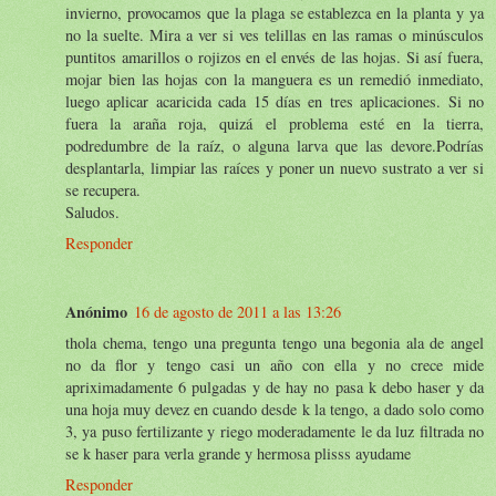
invierno, provocamos que la plaga se establezca en la planta y ya
no la suelte. Mira a ver si ves telillas en las ramas o minúsculos
puntitos amarillos o rojizos en el envés de las hojas. Si así fuera,
mojar bien las hojas con la manguera es un remedió inmediato,
luego aplicar acaricida cada 15 días en tres aplicaciones. Si no
fuera la araña roja, quizá el problema esté en la tierra,
podredumbre de la raíz, o alguna larva que las devore.Podrías
desplantarla, limpiar las raíces y poner un nuevo sustrato a ver si
se recupera.
Saludos.
Responder
Anónimo
16 de agosto de 2011 a las 13:26
thola chema, tengo una pregunta tengo una begonia ala de angel
no da flor y tengo casi un año con ella y no crece mide
apriximadamente 6 pulgadas y de hay no pasa k debo haser y da
una hoja muy devez en cuando desde k la tengo, a dado solo como
3, ya puso fertilizante y riego moderadamente le da luz filtrada no
se k haser para verla grande y hermosa plisss ayudame
Responder