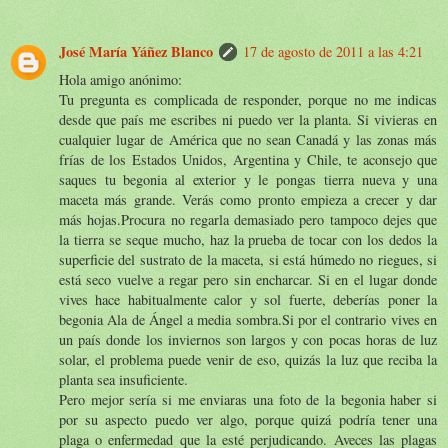
José María Yáñez Blanco
17 de agosto de 2011 a las 4:21
Hola amigo anónimo:
Tu pregunta es complicada de responder, porque no me indicas
desde que país me escribes ni puedo ver la planta. Si vivieras en
cualquier lugar de América que no sean Canadá y las zonas más
frías de los Estados Unidos, Argentina y Chile, te aconsejo que
saques tu begonia al exterior y le pongas tierra nueva y una
maceta más grande. Verás como pronto empieza a crecer y dar
más hojas.Procura no regarla demasiado pero tampoco dejes que
la tierra se seque mucho, haz la prueba de tocar con los dedos la
superficie del sustrato de la maceta, si está húmedo no riegues, si
está seco vuelve a regar pero sin encharcar. Si en el lugar donde
vives hace habitualmente calor y sol fuerte, deberías poner la
begonia Ala de Ángel a media sombra.Si por el contrario vives en
un país donde los inviernos son largos y con pocas horas de luz
solar, el problema puede venir de eso, quizás la luz que reciba la
planta sea insuficiente.
Pero mejor sería si me enviaras una foto de la begonia haber si
por su aspecto puedo ver algo, porque quizá podría tener una
plaga o enfermedad que la esté perjudicando. Aveces las plagas