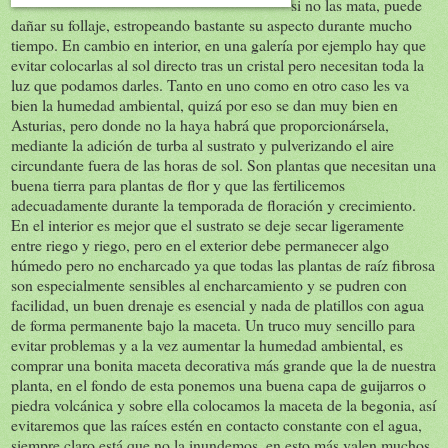
si no las mata, puede
dañar su follaje, estropeando bastante su aspecto durante mucho
tiempo. En cambio en interior, en una galería por ejemplo hay que
evitar colocarlas al sol directo tras un cristal pero necesitan toda la
luz que podamos darles. Tanto en uno como en otro caso les va
bien la humedad ambiental, quizá por eso se dan muy bien en
Asturias, pero donde no la haya habrá que proporcionársela,
mediante la adición de turba al sustrato y pulverizando el aire
circundante fuera de las horas de sol. Son plantas que necesitan una
buena tierra para plantas de flor y que las fertilicemos
adecuadamente durante la temporada de floración y crecimiento.
En el interior es mejor que el sustrato se deje secar ligeramente
entre riego y riego, pero en el exterior debe permanecer algo
húmedo pero no encharcado ya que todas las plantas de raíz fibrosa
son especialmente sensibles al encharcamiento y se pudren con
facilidad, un buen drenaje es esencial y nada de platillos con agua
de forma permanente bajo la maceta. Un truco muy sencillo para
evitar problemas y a la vez aumentar la humedad ambiental, es
comprar una bonita maceta decorativa más grande que la de nuestra
planta, en el fondo de esta ponemos una buena capa de guijarros o
piedra volcánica y sobre ella colocamos la maceta de la begonia, así
evitaremos que las raíces estén en contacto constante con el agua,
siempre claro está que no la inundemos, en esto más valen muchos