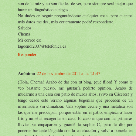
son de la raíz y no son fáciles de ver, pero siempre será mejor que
hacer un diagnóstico a ciegas.
No dudes en seguir preguntándome cualquier cosa, pero cuantos
más datos me des, más certeramente podré responderte.
Saludos
Chema
Mi correo es:
lagoenol2007@telefonica.es
Responder
Anónimo
22 de noviembre de 2011 a las 21:47
¡Hola, Chema! Acabo de dar con tu blog, ¡qué filon! Y como te
veo bastante puesto, me gustaría pedirte opinión. Acabo de
mudarme a una casa con patio de muros altos, (vivo en Cáceres) y
tengo desde este verano algunas begonias que proceden de un
invernadero sin climatizar. Una sophie cecile y una metalica son
las que me preocupan, porque están en el patio, empieza a hacer
frío y no sé si recogerlas en casa. El caso es que con las primeras
lluvias se empaparon y guardé la sophie C, pero le dio por
ponerse bastante lánguida con la calefacción y volví a ponerla en