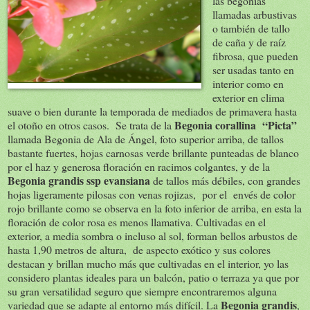
las begonias
llamadas arbustivas
o también de tallo
de caña y de raíz
fibrosa, que pueden
ser usadas tanto en
interior como en
exterior en clima
suave o bien durante la temporada de mediados de primavera hasta
Begonia corallina “Picta”
el otoño en otros casos. Se trata de la
llamada Begonia de Ala de Ángel, foto superior arriba, de tallos
bastante fuertes, hojas carnosas verde brillante punteadas de blanco
por el haz y generosa floración en racimos colgantes, y de la
Begonia grandis ssp evansiana
de tallos más débiles, con grandes
hojas ligeramente pilosas con venas rojizas, por el envés de color
rojo brillante como se observa en la foto inferior de arriba, en esta la
floración de color rosa es menos llamativa. Cultivadas en el
exterior, a media sombra o incluso al sol, forman bellos arbustos de
hasta 1,90 metros de altura, de aspecto exótico y sus colores
destacan y brillan mucho más que cultivadas en el interior, yo las
considero plantas ideales para un balcón, patio o terraza ya que por
su gran versatilidad seguro que siempre encontraremos alguna
Begonia grandis
variedad que se adapte al entorno más difícil. La
,