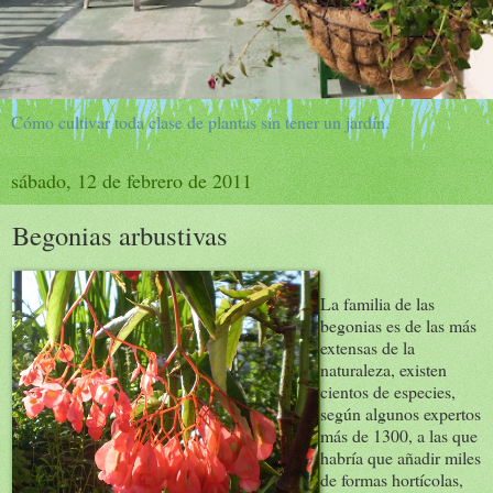
Cómo cultivar toda clase de plantas sin tener un jardín.
sábado, 12 de febrero de 2011
Begonias arbustivas
La familia de las
begonias es de las más
extensas de la
naturaleza, existen
cientos de especies,
según algunos expertos
más de 1300, a las que
habría que añadir miles
de formas hortícolas,