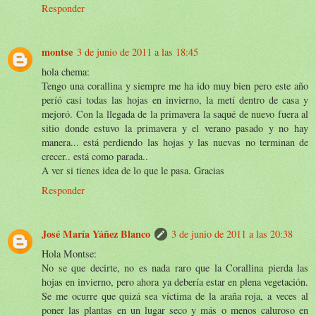
Responder
montse
3 de junio de 2011 a las 18:45
hola chema:
Tengo una corallina y siempre me ha ido muy bien pero este año
períó casi todas las hojas en invierno, la metí dentro de casa y
mejoró. Con la llegada de la primavera la saqué de nuevo fuera al
sitio donde estuvo la primavera y el verano pasado y no hay
manera... está perdiendo las hojas y las nuevas no terminan de
crecer.. está como parada..
A ver si tienes idea de lo que le pasa. Gracias
Responder
José María Yáñez Blanco
3 de junio de 2011 a las 20:38
Hola Montse:
No se que decirte, no es nada raro que la Corallina pierda las
hojas en invierno, pero ahora ya debería estar en plena vegetación.
Se me ocurre que quizá sea víctima de la araña roja, a veces al
poner las plantas en un lugar seco y más o menos caluroso en