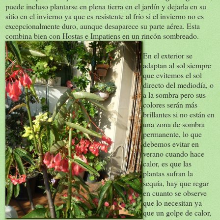
puede incluso plantarse en plena tierra en el jardín y dejarla en su
sitio en el invierno ya que es resistente al frío si el invierno no es
excepcionalmente duro, aunque desaparece su parte aérea. Esta
combina bien con Hostas e Impatiens en un rincón sombreado.
En el exterior se
adaptan al sol siempre
que evitemos el sol
directo del mediodía, o
a la sombra pero sus
colores serán más
brillantes si no están en
una zona de sombra
permanente, lo que
debemos evitar en
verano cuando hace
calor, es que las
plantas sufran la
sequía, hay que regar
en cuanto se observe
que lo necesitan ya
que un golpe de calor,