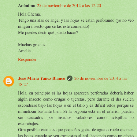
Anónimo
25 de noviembre de 2014 a las 12:20
Hola Chema.
Tengo una alas de angel y las hojas se están perforando (yo no veo
ningún insecto que se las esté comiendo)
Me puedes decir qué puedo hacer?
Muchas gracias.
Amalia
Responder
José María Yáñez Blanco
26 de noviembre de 2014 a las
18:27
Hola, en principio si las hojas aparecen perforadas debería haber
algún insecto como orugas o tijeretas, pero durante el día suelen
esconderse bajo las hojas o en el tallo y es difícil velos porque se
mimetizan bastante bien. Si la begonia está en el exterior pueden
ser causados por insectos voladores como avispillas o
escarabajos.
Otra posible causa es que pequeñas gotas de agua o rocío quemen
las hojas cuando se ven expuestas al sol, haciendo como un efecto