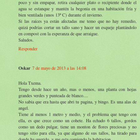
poco y sin empapar, retira cualquier plato o recipiente donde el
agua se estanque y mantén la begonia en una habitación fría y
bien ventilada (unos 13º C) durante el invierno.
Si las raíces ya están afectadas me temo que no hay remedio,
quizá podrías cortar un tallo sano y hacer un esqueje plantándolo
en compost con la esperanza de que arraigue.
Saludos.
Responder
Oskar
7 de mayo de 2013 a las 14:08
Hola Txema.
Tengo desde hace un año, mas o menos, una planta con hojas
grandes verdes y punteada de blanco....
No sabia que era hasta que abri tu pagina, y bingo. Es una alas de
angel.
Tiene al menos 1 metro y medio, y el problema que tengo con
ella, es que crece como un cohete. Ha echado 6 tallos, gordos
como un dedo pulgar, tiene un monton de flores preciosas y no
tengo sitio para ella, ya que alguno de sus tallos, ha tirado para
donde ha querido, y me esta comiendo la habitacion.