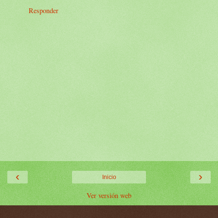
Responder
‹
›
Inicio
Ver versión web