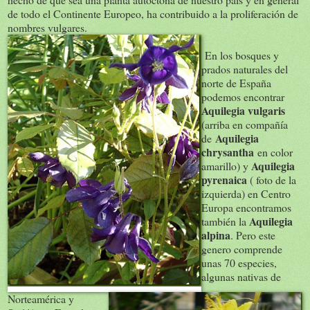
de todo el Continente Europeo, ha contribuido a la proliferación de
nombres vulgares.
En los bosques y
prados naturales del
norte de España
podemos encontrar
Aquilegia vulgaris
(arriba en compañía
Aquilegia
de
chrysantha
en color
Aquilegia
amarillo
) y
pyrenaica
( foto de la
izquierda) en Centro
Europa encontramos
Aquilegia
también la
alpina
. Pero este
genero comprende
unas 70 especies,
algunas nativas de
Norteamérica y