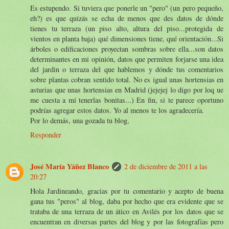
Es estupendo. Si tuviera que ponerle un "pero" (un pero pequeño,
eh?) es que quizás se echa de menos que des datos de dónde
tienes tu terraza (un piso alto, altura del piso...protegida de
vientos en planta baja) qué dimensiones tiene, qué orientación...Si
árboles o edificaciones proyectan sombras sobre ella...son datos
determinantes en mi opinión, datos que permiten forjarse una idea
del jardin o terraza del que hablemos y dónde tus comentarios
sobre plantas cobran sentido total. No es igual unas hortensias en
asturias que unas hortensias en Madrid (jejejej lo digo por loq ue
me cuesta a mí tenerlas bonitas...) En fin, si te parece oportuno
podrías agregar estos datos. Yo al menos te los agradecería.
Por lo demás, una gozada tu blog,
Responder
José María Yáñez Blanco
2 de diciembre de 2011 a las
20:27
Hola Jardineando, gracias por tu comentario y acepto de buena
gana tus "peros" al blog, daba por hecho que era evidente que se
trataba de una terraza de un ático en Avilés por los datos que se
encuentran en diversas partes del blog y por las fotografías pero