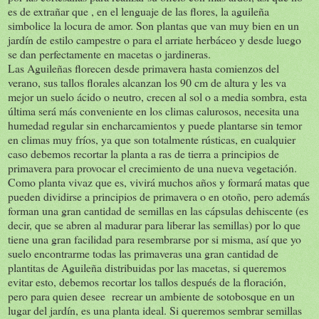
es de extrañar que , en el lenguaje de las flores, la aguileña
simbolice la locura de amor. Son plantas que van muy bien en un
jardín de estilo campestre o para el arriate herbáceo y desde luego
se dan perfectamente en macetas o jardineras.
Las Aguileñas florecen desde primavera hasta comienzos del
verano, sus tallos florales alcanzan los 90 cm de altura y les va
mejor un suelo ácido o neutro, crecen al sol o a media sombra, esta
última será más conveniente en los climas calurosos, necesita una
humedad regular sin encharcamientos y puede plantarse sin temor
en climas muy fríos, ya que son totalmente rústicas, en cualquier
caso debemos recortar la planta a ras de tierra a principios de
primavera para provocar el crecimiento de una nueva vegetación.
Como planta vivaz que es, vivirá muchos años y formará matas que
pueden dividirse a principios de primavera o en otoño, pero además
forman una gran cantidad de semillas en las cápsulas dehiscente (es
decir, que se abren al madurar para liberar las semillas) por lo que
tiene una gran facilidad para resembrarse por si misma, así que yo
suelo encontrarme todas las primaveras una gran cantidad de
plantitas de Aguileña distribuidas por las macetas, si queremos
evitar esto, debemos recortar los tallos después de la floración,
pero para quien desee recrear un ambiente de sotobosque en un
lugar del jardín, es una planta ideal. Si queremos sembrar semillas