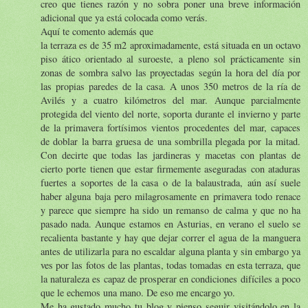
creo que tienes razón y no sobra poner una breve información
adicional que ya está colocada como verás.
Aquí te comento además que
la terraza es de 35 m2 aproximadamente, está situada en un octavo
piso ático orientado al suroeste, a pleno sol prácticamente sin
zonas de sombra salvo las proyectadas según la hora del día por
las propias paredes de la casa. A unos 350 metros de la ría de
Avilés y a cuatro kilómetros del mar. Aunque parcialmente
protegida del viento del norte, soporta durante el invierno y parte
de la primavera fortísimos vientos procedentes del mar, capaces
de doblar la barra gruesa de una sombrilla plegada por la mitad.
Con decirte que todas las jardineras y macetas con plantas de
cierto porte tienen que estar firmemente aseguradas con ataduras
fuertes a soportes de la casa o de la balaustrada, aún así suele
haber alguna baja pero milagrosamente en primavera todo renace
y parece que siempre ha sido un remanso de calma y que no ha
pasado nada. Aunque estamos en Asturias, en verano el suelo se
recalienta bastante y hay que dejar correr el agua de la manguera
antes de utilizarla para no escaldar alguna planta y sin embargo ya
ves por las fotos de las plantas, todas tomadas en esta terraza, que
la naturaleza es capaz de prosperar en condiciones difíciles a poco
que le echemos una mano. De eso me encargo yo.
Me ha gustado mucho tu blog y pienso seguir visitándolo en la