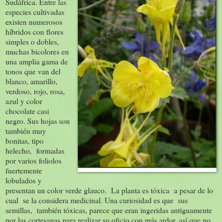
Sudáfrica. Entre las
especies cultivadas
existen numerosos
híbridos con flores
simples o dobles,
muchas bicolores en
una amplia gama de
tonos que van del
blanco, amarillo,
verdoso, rojo, rosa,
azul y color
chocolate casi
negro. Sus hojas son
también muy
bonitas, tipo
helecho, formadas
por varios foliolos
fuertemente
lobulados y
presentan un color verde glauco. La planta es tóxica a pesar de lo
cual se la considera medicinal. Una curiosidad es que sus
semillas, también tóxicas, parece que eran ingeridas antiguamente
por las cortesanas para realizar su oficio con más ardor, así que no