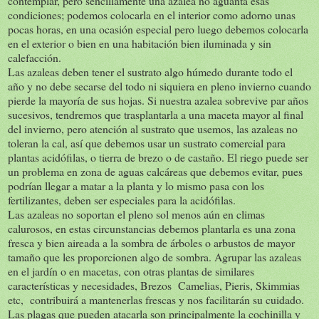
contemplar, pero sencillamente una azalea no aguanta esas
condiciones; podemos colocarla en el interior como adorno unas
pocas horas, en una ocasión especial pero luego debemos colocarla
en el exterior o bien en una habitación bien iluminada y sin
calefacción.
Las azaleas deben tener el sustrato algo húmedo durante todo el
año y no debe secarse del todo ni siquiera en pleno invierno cuando
pierde la mayoría de sus hojas. Si nuestra azalea sobrevive par años
sucesivos, tendremos que trasplantarla a una maceta mayor al final
del invierno, pero atención al sustrato que usemos, las azaleas no
toleran la cal, así que debemos usar un sustrato comercial para
plantas acidófilas, o tierra de brezo o de castaño. El riego puede ser
un problema en zona de aguas calcáreas que debemos evitar, pues
podrían llegar a matar a la planta y lo mismo pasa con los
fertilizantes, deben ser especiales para la acidófilas.
Las azaleas no soportan el pleno sol menos aún en climas
calurosos, en estas circunstancias debemos plantarla es una zona
fresca y bien aireada a la sombra de árboles o arbustos de mayor
tamaño que les proporcionen algo de sombra. Agrupar las azaleas
en el jardín o en macetas, con otras plantas de similares
características y necesidades, Brezos Camelias, Pieris, Skimmias
etc, contribuirá a mantenerlas frescas y nos facilitarán su cuidado.
Las plagas que pueden atacarla son principalmente la cochinilla y