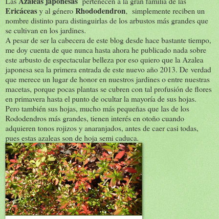
Azaleas japonesas
Las
pertenecen a la gran familia de las
Ericáceas
Rhododendron
y al género
, simplemente reciben un
nombre distinto para distinguirlas de los arbustos más grandes que
se cultivan en los jardines.
A pesar de ser la cabecera de este blog desde hace bastante tiempo,
me doy cuenta de que nunca hasta ahora he publicado nada sobre
este arbusto de espectacular belleza por eso quiero que la Azalea
japonesa sea la primera entrada de este nuevo año 2013. De verdad
que merece un lugar de honor en nuestros jardines o entre nuestras
macetas, porque pocas plantas se cubren con tal profusión de flores
en primavera hasta el punto de ocultar la mayoría de sus hojas.
Pero también sus hojas, mucho más pequeñas que las de los
Rododendros más grandes, tienen interés en otoño cuando
adquieren tonos rojizos y anaranjados, antes de caer casi todas,
pues estas azaleas son de hoja semi caduca.