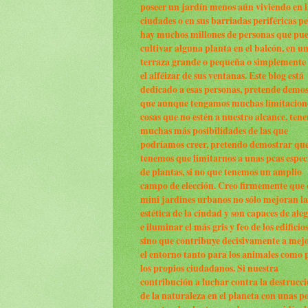
poseer un jardín menos aún viviendo en l
ciudades o en sus barriadas periféricas p
hay muchos millones de personas que pu
cultivar alguna planta en el balcón, en u
terraza grande o pequeña o simplemente
el alféizar de sus ventanas. Este blog está
dedicado a esas personas, pretende demo
que aunque tengamos muchas limitacion
cosas que no estén a nuestro alcance, ten
muchas más posibilidades de las que
podríamos creer, pretendo demostrar qu
tenemos que limitarnos a unas pcas espec
de plantas, si no que tenemos un amplio
campo de elección. Creo firmemente que 
mini jardines urbanos no sólo mejoran la
estética de la ciudad y son capaces de ale
e iluminar el más gris y feo de los edificio
sino que contribuye decisivamente a mej
el entorno tanto para los animales como 
los propios ciudadanos. Si nuestra
contribución a luchar contra la destrucc
de la naturaleza en el planeta con unas p