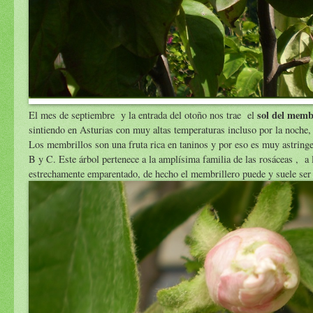
sol del memb
El mes de septiembre y la entrada del otoño nos trae el
sintiendo en Asturias con muy altas temperaturas incluso por la noche
Los membrillos son una fruta rica en taninos y por eso es muy astringe
B y C. Este árbol pertenece a la amplísima familia de las rosáceas , 
estrechamente emparentado, de hecho el membrillero puede y suele ser u