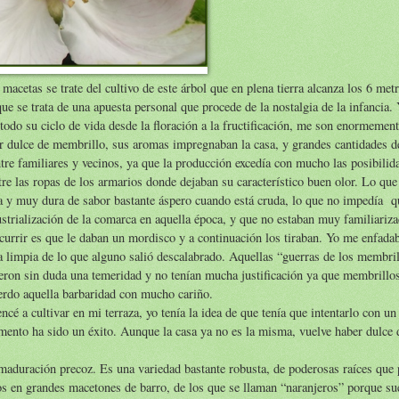
acetas se trate del cultivo de este árbol que en plena tierra alcanza los 6 metr
que se trata de una apuesta personal que procede de la nostalgia de la infancia.
odo su ciclo de vida desde la floración a la fructificación, me son enormemente
ar dulce de membrillo, sus aromas impregnaban la casa, y grandes cantidades de 
entre familiares y vecinos, ya que la producción excedía con mucho las posibili
re las ropas de los armarios donde dejaban su característico buen olor. Lo que
a y muy dura de sabor bastante áspero cuando está cruda, lo que no impedía q
ustrialización de la comarca en aquella época, y que no estaban muy familiariza
ocurrir es que le daban un mordisco y a continuación los tiraban. Yo me enfad
 limpia de lo que alguno salió descalabrado. Aquellas “guerras de los membril
 fueron sin duda una temeridad y no tenían mucha justificación ya que membrillo
uerdo aquella barbaridad con mucho cariño.
 a cultivar en mi terraza, yo tenía la idea de que tenía que intentarlo con un
imento ha sido un éxito. Aunque la casa ya no es la misma, vuelve haber dulce 
aduración precoz. Es una variedad bastante robusta, de poderosas raíces que
os en grandes macetones de barro, de los que se llaman “naranjeros” porque sue