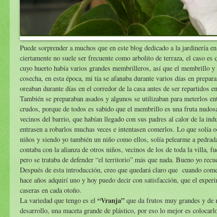
Puede sorprender a muchos que en este blog dedicado a la jardinería en m
ciertamente no suele ser frecuente como arbolito de terraza, el caso es 
cuyo huerto había varios grandes membrilleros, así que el membrillo y t
cosecha, en esta época, mi tía se afanaba durante varios días en prepar
oreaban durante días en el corredor de la casa antes de ser repartidos 
También se preparaban asados y algunos se utilizaban para meterlos ent
crudos, porque de todos es sabido que el membrillo es una fruta nudos
vecinos del barrio, que habían llegado con sus padres al calor de la ind
entrasen a robarlos muchas veces e intentasen comerlos. Lo que solía 
niños y siendo yo también un niño como ellos, solía pelearme a pedrada
contaba con la alianza de otros niños, vecinos de los de toda la villa,
pero se trataba de defender “el territorio” más que nada. Bueno yo rec
Después de esta introducción, creo que quedará claro que cuando comencé
hace años adquirí uno y hoy puedo decir con satisfacción, que el exper
caseras en cada otoño.
“Vranja”
La variedad que tengo es el
que da frutos muy grandes y de m
desarrollo, una maceta grande de plástico, por eso lo mejor es colocarl