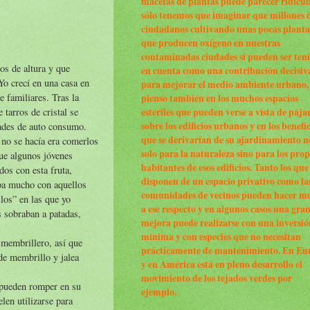
macetas de plantas puede parecer ridícul
sólo tenemos que imaginar que millones 
ciudadanos cultivando unas pocas planta
que producen oxígeno en nuestras
contaminadas ciudades sí pueden ser ten
os de altura y que
en cuenta como una contribución decisiv
 Yo crecí en una casa en
para mejorar el medio ambiente urbano,
 familiares. Tras la
pienso también en los muchos espacios
tarros de cristal se
estériles que pueden verse a vista de pája
sobre los edificios urbanos y en los benefi
dades de auto consumo.
que se derivarían de su ajardinamiento n
 no se hacía era comerlos
solo para la naturaleza sino para los prop
ue algunos jóvenes
habitantes de esos edificios. Tanto los que
dos con esta fruta,
disponen de un espacio privativo como la
aba mucho con aquellos
comunidades de vecinos pueden hacer m
los” en las que yo
a ese respecto y en algunos casos una gra
s sobraban a patadas,
mejora puede realizarse con una inversió
mínima y con especies que no necesitan
 membrillero, así que
prácticamente de mantenimiento. En Eu
de membrillo y jalea
y en América está en pleno desarrollo el
movimiento de los tejados verdes por
 pueden romper en su
ejemplo.
len utilizarse para