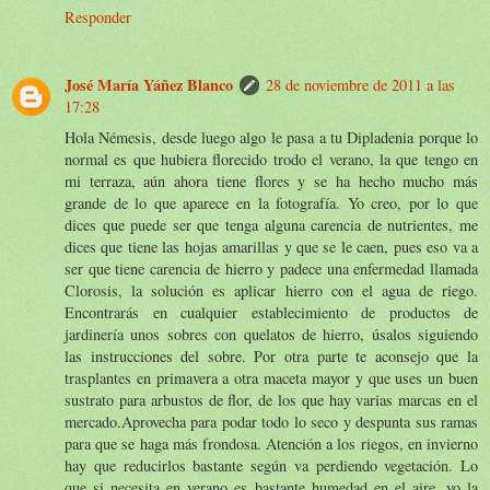
Responder
José María Yáñez Blanco
28 de noviembre de 2011 a las
17:28
Hola Némesis, desde luego algo le pasa a tu Dipladenia porque lo
normal es que hubiera florecido trodo el verano, la que tengo en
mi terraza, aún ahora tiene flores y se ha hecho mucho más
grande de lo que aparece en la fotografía. Yo creo, por lo que
dices que puede ser que tenga alguna carencia de nutrientes, me
dices que tiene las hojas amarillas y que se le caen, pues eso va a
ser que tiene carencia de hierro y padece una enfermedad llamada
Clorosis, la solución es aplicar hierro con el agua de riego.
Encontrarás en cualquier establecimiento de productos de
jardinería unos sobres con quelatos de hierro, úsalos siguiendo
las instrucciones del sobre. Por otra parte te aconsejo que la
trasplantes en primavera a otra maceta mayor y que uses un buen
sustrato para arbustos de flor, de los que hay varias marcas en el
mercado.Aprovecha para podar todo lo seco y despunta sus ramas
para que se haga más frondosa. Atención a los riegos, en invierno
hay que reducirlos bastante según va perdiendo vegetación. Lo
que si necesita en verano es bastante humedad en el aire, yo la