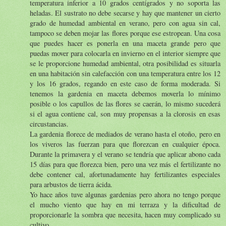
temperatura inferior a 10 grados centígrados y no soporta las
heladas. El sustrato no debe secarse y hay que mantener un cierto
grado de humedad ambiental en verano, pero con agua sin cal,
tampoco se deben mojar las flores porque ese estropean. Una cosa
que puedes hacer es ponerla en una maceta grande pero que
puedas mover para colocarla en invierno en el interior siempre que
se le proporcione humedad ambiental, otra posibilidad es situarla
en una habitación sin calefacción con una temperatura entre los 12
y los 16 grados, regando en este caso de forma moderada. Si
tenemos la gardenia en maceta debemos moverla lo mínimo
posible o los capullos de las flores se caerán, lo mismo sucederá
si el agua contiene cal, son muy propensas a la clorosis en esas
circustancias.
La gardenia florece de mediados de verano hasta el otoño, pero en
los viveros las fuerzan para que florezcan en cualquier época.
Durante la primavera y el verano se tendría que aplicar abono cada
15 días para que florezca bien, pero una vez más el fertilizante no
debe contener cal, afortunadamente hay fertilizantes especiales
para arbustos de tierra ácida.
Yo hace años tuve algunas gardenias pero ahora no tengo porque
el mucho viento que hay en mi terraza y la dificultad de
proporcionarle la sombra que necesita, hacen muy complicado su
cultivo.