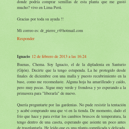
donde podría comprar semillas de esta planta que me gustó
mucho? vivo en Lima Perú.
Gracias por toda su ayuda !!
Mi correo es: dr_pierre_r@hotmail.com
Responder
Ignacio
12 de febrero de 2013 a las 16:24
Buenas, Chema. Soy Ignacio, el de la dipladenia en Santurio
(Gijón). Decirte que la tengo estupenda. La he protegido desde
finales de diciembre con una malla y puesto recubrimiento en la
base, como me recomedaste. Alguna hoja ha amarilleado y caído,
pero muy pocas. Sigue muy verde y frondosa y yo esperando a la
primavera para "liberarla" de nuevo.
Quería preguntarte por las gardenias. No pude resistir la tentación
y acabé comprando una que vi en la tienda. De momento, dado el
frío que hace y para evitar los cambios bruscos de temperatura, la
tengo dentro de una caseta, esperando que asiente un poco antes
de trasplantarla. He leído que es una planta complicada y delicada.