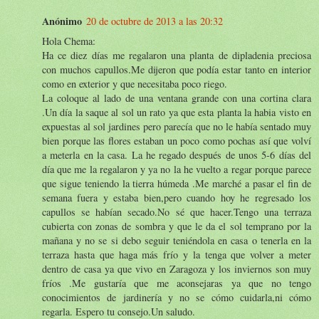
Anónimo
20 de octubre de 2013 a las 20:32
Hola Chema:
Ha ce diez días me regalaron una planta de dipladenia preciosa
con muchos capullos.Me dijeron que podía estar tanto en interior
como en exterior y que necesitaba poco riego.
La coloque al lado de una ventana grande con una cortina clara
.Un día la saque al sol un rato ya que esta planta la habia visto en
expuestas al sol jardines pero parecía que no le había sentado muy
bien porque las flores estaban un poco como pochas así que volví
a meterla en la casa. La he regado después de unos 5-6 días del
día que me la regalaron y ya no la he vuelto a regar porque parece
que sigue teniendo la tierra húmeda .Me marché a pasar el fin de
semana fuera y estaba bien,pero cuando hoy he regresado los
capullos se habían secado.No sé que hacer.Tengo una terraza
cubierta con zonas de sombra y que le da el sol temprano por la
mañana y no se si debo seguir teniéndola en casa o tenerla en la
terraza hasta que haga más frío y la tenga que volver a meter
dentro de casa ya que vivo en Zaragoza y los inviernos son muy
fríos .Me gustaría que me aconsejaras ya que no tengo
conocimientos de jardinería y no se cómo cuidarla,ni cómo
regarla. Espero tu consejo.Un saludo.