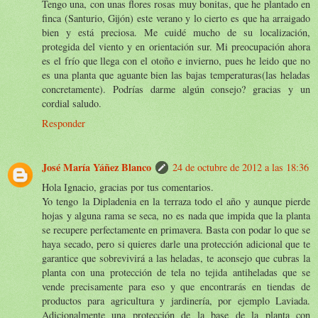
Tengo una, con unas flores rosas muy bonitas, que he plantado en
finca (Santurio, Gijón) este verano y lo cierto es que ha arraigado
bien y está preciosa. Me cuidé mucho de su localización,
protegida del viento y en orientación sur. Mi preocupación ahora
es el frío que llega con el otoño e invierno, pues he leido que no
es una planta que aguante bien las bajas temperaturas(las heladas
concretamente). Podrías darme algún consejo? gracias y un
cordial saludo.
Responder
José María Yáñez Blanco
24 de octubre de 2012 a las 18:36
Hola Ignacio, gracias por tus comentarios.
Yo tengo la Dipladenia en la terraza todo el año y aunque pierde
hojas y alguna rama se seca, no es nada que impida que la planta
se recupere perfectamente en primavera. Basta con podar lo que se
haya secado, pero si quieres darle una protección adicional que te
garantice que sobrevivirá a las heladas, te aconsejo que cubras la
planta con una protección de tela no tejida antiheladas que se
vende precisamente para eso y que encontrarás en tiendas de
productos para agricultura y jardinería, por ejemplo Laviada.
Adicionalmente una protección de la base de la planta con