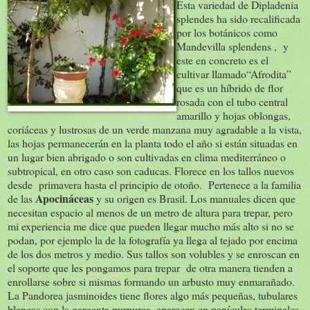
Esta variedad de Dipladenia
splendes ha sido recalificada
por los botánicos como
Mandevilla splendens , y
este en concreto es el
cultivar llamado“Afrodita”
que es un híbrido de flor
rosada con el tubo central
amarillo y hojas oblongas,
coriáceas y lustrosas de un verde manzana muy agradable a la vista,
las hojas permanecerán en la planta todo el año si están situadas en
un lugar bien abrigado o son cultivadas en clima mediterráneo o
subtropical, en otro caso son caducas. Florece en los tallos nuevos
desde primavera hasta el principio de otoño. Pertenece a la familia
Apocináceas
de las
y su origen es Brasil. Los manuales dicen que
necesitan espacio al menos de un metro de altura para trepar, pero
mi experiencia me dice que pueden llegar mucho más alto si no se
podan, por ejemplo la de la fotografía ya llega al tejado por encima
de los dos metros y medio. Sus tallos son volubles y se enroscan en
el soporte que les pongamos para trepar de otra manera tienden a
enrollarse sobre si mismas formando un arbusto muy enmarañado.
La Pandorea jasminoides tiene flores algo más pequeñas, tubulares
blancas con la garganta purpurea, aparecen en panículas terminales,