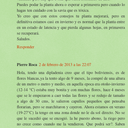
Puedes podar la planta ahora o esperar a primavera pero cuando lo
hagas ten cuidado con la savia que es tóxica.
Yo creo que con estos consejos tu planta mejorará, pero en
definitiva estamos casi en invierno y es normal que la planta entre
en un estado de latencia y que pierda algunas hojas, en primavera
se recuperará.
Saludos.
Responder
Pierre Roca
2 de febrero de 2013 a las 22:07
Hola, tendo una dipladenia creo que el tipo boliviensis, es de
flores blancas,ya la tento algo de 9 meses, la compré de una altura
de un metro o metro y medio, en aquella epoca era otoño-invierno
(12-14 °C) estaba muy bonita y con muchas flores, hace 4 meses
que se le empezaron a caer todas las flores y se redujo de tamaño
a algo de 30 cms, le salieron capullos pequeños que pensaba
florarian, pero se marchitaron y cayeron. Ahora estamos en verano
(19-27°C) la tengo en una zona donde no le da sol directo. No se
que le sucedió que se encogió. la he puesto abono, la riego pero
no crece como cuando me la vendieron. Que podrá ser?. Saben