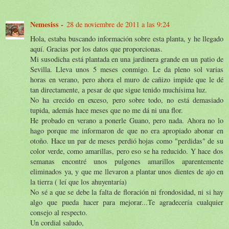
Nemesiss -
28 de noviembre de 2011 a las 9:24
Hola, estaba buscando información sobre esta planta, y he llegado
aquí. Gracias por los datos que proporcionas.
Mi susodicha está plantada en una jardinera grande en un patio de
Sevilla. Lleva unos 5 meses conmigo. Le da pleno sol varias
horas en verano, pero ahora el muro de cañizo impide que le dé
tan directamente, a pesar de que sigue tenido muchísima luz.
No ha crecido en exceso, pero sobre todo, no está demasiado
tupida, además hace meses que no me dá ni una flor.
He probado en verano a ponerle Guano, pero nada. Ahora no lo
hago porque me informaron de que no era apropiado abonar en
otoño. Hace un par de meses perdió hojas como "perdidas" de su
color verde, como amarillas, pero eso se ha reducido. Y hace dos
semanas encontré unos pulgones amarillos aparentemente
eliminados ya, y que me llevaron a plantar unos dientes de ajo en
la tierra ( leí que los ahuyentaría)
No sé a que se debe la falta de floración ni frondosidad, ni si hay
algo que pueda hacer para mejorar...Te agradecería cualquier
consejo al respecto.
Un cordial saludo,