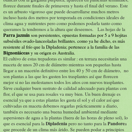
florece durante finales de primavera y hasta el final del verano. Este
es un arbusto vigoroso que puede desarrollarse muchos metros
incluso hasta dos metros por temporada en condiciones ideales de
clima agua y nutrientes pero como podemos podarla tanto como
queramos la tendremos a la altura que deseemos. Las hojas de la
Parra jazmín
son persistentes, opuestas formadas por 5 a 9 hojitas
subsésiles ovado-lanceoladas brillantes. como ya he dicho, es más
resistente al frío que la Dipladenia; pertenece a la familia de las
Bignoniáceas
y su origen es Australia.
El cultivo de estas trepadoras es similar : en terraza necesitarán una
maceta de unos 20 cm de diámetro mientras son pequeñas hasta
llegar a un macetón definitivo entre los 40 y 50 cm de diámetro, no
son plantas a las que les gusten los trasplantes así que florecen
mejor si no las molestamos todos los años con nuevos trasplantes.
Sirve cualquier buen sustrato de calidad adecuado para plantas con
flor, el que se usa para rosales va muy bien. Un buen drenaje es
esencial ya que a estas plantas les gusta el sol y el calor así que
cultivadas en maceta debemos regarlas prácticamente a diario,
también es necesario una buena humedad ambiental mediante
aspersiones de agua a la plantas (fuera de las horas de pleno sol), lo
Dipladenia
Pandore
que es esencial para la
pero no tanto para la
a
que procede de un clima más árido. Se pueden podar a principios