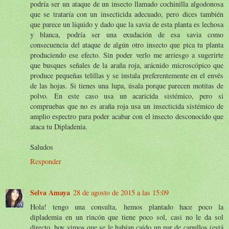
podría ser un ataque de un insecto llamado cochinilla algodonosa
que se trataría con un insecticida adecuado, pero dices también
que parece un líquido y dado que la savia de esta planta es lechosa
y blanca, podría ser una exudación de esa savia como
consecuencia del ataque de algún otro insecto que pica tu planta
produciendo ese efecto. Sin poder verlo me arriesgo a sugerirte
que busques señales de la araña roja, arácnido microscópico que
produce pequeñas telillas y se instala preferentemente en el envés
de las hojas. Si tienes una lupa, úsala porque parecen motitas de
polvo. En este caso usa un acaricida sistémico, pero si
compruebas que no es araña roja usa un insecticida sistémico de
amplio espectro para poder acabar con el insecto desconocido que
ataca tu Dipladenia.
Saludos
Responder
Selva Amaya
28 de agosto de 2015 a las 15:09
Hola! tengo una consulta, hemos plantado hace poco la
diplademia en un rincón que tiene poco sol, casi no le da sol
directo, hoy vimos que se le habían caído un par de capullos (está