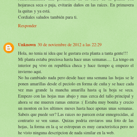
hojarasca seca o paja, evitarán daños en las raíces. En primavera
la quitas y ya está.
Cordiales saludos también para ti.
Responder
Unknown
30 de noviembre de 2012 a las 22:29
Hola, no tenia ni idea que le gustara esta planta a tanta gente!!!
Mi planta estaba preciosa hasta hace unas semanas.... La tengo en
interior pq vivo en republica checa y hace tiempo q empezo el
invierno aqui.
No ha cambiado nada pero desde hace una semana las hojas se le
ponen amarillas desde el peciolo en forma de cuña y se hace cada
vez mas grande la mancha amarilla hasta q la hoja se seca.
Empezo con las hojas mas abajo y mas cerca del tallo principal y
ahora se me mueren ramas enteras :( Estaba muy bonita y crecio
un monton en los ultimos meses hasta hace apenas unas semanas.
Sabeis que puede ser? Las raices no parecen estar ennegrecidas, al
contrario se ven sanas. Quizas podria enviaros una foto de las
hojas, la forma en la q se estropean es muy caracteristica pero no
he visto ninguna descripcion de nada similar en la web.