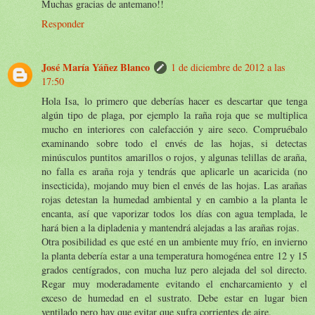
Muchas gracias de antemano!!
Responder
José María Yáñez Blanco
1 de diciembre de 2012 a las
17:50
Hola Isa, lo primero que deberías hacer es descartar que tenga
algún tipo de plaga, por ejemplo la raña roja que se multiplica
mucho en interiores con calefacción y aire seco. Compruébalo
examinando sobre todo el envés de las hojas, si detectas
minúsculos puntitos amarillos o rojos, y algunas telillas de araña,
no falla es araña roja y tendrás que aplicarle un acaricida (no
insecticida), mojando muy bien el envés de las hojas. Las arañas
rojas detestan la humedad ambiental y en cambio a la planta le
encanta, así que vaporizar todos los días con agua templada, le
hará bien a la dipladenia y mantendrá alejadas a las arañas rojas.
Otra posibilidad es que esté en un ambiente muy frío, en invierno
la planta debería estar a una temperatura homogénea entre 12 y 15
grados centígrados, con mucha luz pero alejada del sol directo.
Regar muy moderadamente evitando el encharcamiento y el
exceso de humedad en el sustrato. Debe estar en lugar bien
ventilado pero hay que evitar que sufra corrientes de aire.