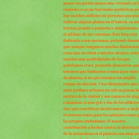
poseer un jardín menos aún viviendo en l
ciudades o en sus barriadas periféricas p
hay muchos millones de personas que pu
cultivar alguna planta en el balcón, en u
terraza grande o pequeña o simplemente
el alféizar de sus ventanas. Este blog está
dedicado a esas personas, pretende demo
que aunque tengamos muchas limitacion
cosas que no estén a nuestro alcance, ten
muchas más posibilidades de las que
podríamos creer, pretendo demostrar qu
tenemos que limitarnos a unas pcas espec
de plantas, si no que tenemos un amplio
campo de elección. Creo firmemente que 
mini jardines urbanos no sólo mejoran la
estética de la ciudad y son capaces de ale
e iluminar el más gris y feo de los edificio
sino que contribuye decisivamente a mej
el entorno tanto para los animales como 
los propios ciudadanos. Si nuestra
contribución a luchar contra la destrucc
de la naturaleza en el planeta con unas p