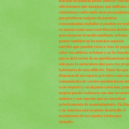
macetas de plantas puede parecer ridícul
sólo tenemos que imaginar que millones 
ciudadanos cultivando unas pocas planta
que producen oxígeno en nuestras
contaminadas ciudades sí pueden ser ten
en cuenta como una contribución decisiv
para mejorar el medio ambiente urbano,
pienso también en los muchos espacios
estériles que pueden verse a vista de pája
sobre los edificios urbanos y en los benefi
que se derivarían de su ajardinamiento n
solo para la naturaleza sino para los prop
habitantes de esos edificios. Tanto los que
disponen de un espacio privativo como la
comunidades de vecinos pueden hacer m
a ese respecto y en algunos casos una gra
mejora puede realizarse con una inversió
mínima y con especies que no necesitan
prácticamente de mantenimiento. En Eu
y en América está en pleno desarrollo el
movimiento de los tejados verdes por
ejemplo.